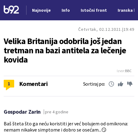
Najnovije
Info
Istočni front
Iranska kr
Nova vest
Četvrtak, 02.12.2021.
19:49
Velika Britanija odobrila još jedan
tretman na bazi antitela za lečenje
kovida
Izvor:
BBC
Komentari
1
Sortiraj po:
Gospodar Zarin
pre 4 godine
Baš šteta što ga neću koristiti jer već bolujem od omikrona:
nemam nikakve simptome i dobro se osećam...😏