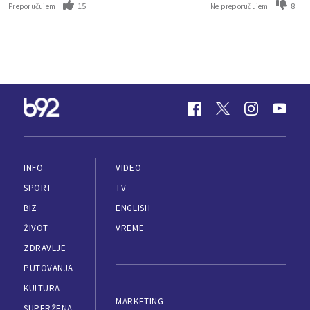
15
8
Preporučujem
Ne preporučujem
INFO
VIDEO
SPORT
TV
BIZ
ENGLISH
ŽIVOT
VREME
ZDRAVLJE
PUTOVANJA
KULTURA
MARKETING
SUPERŽENA