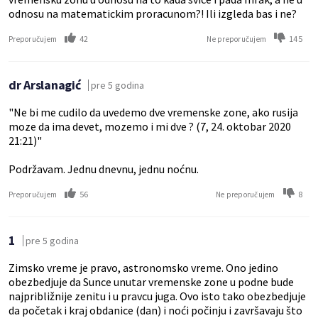
odnosu na matematickim proracunom?! Ili izgleda bas i ne?
42
145
Preporučujem
Ne preporučujem
dr Arslanagić
pre 5 godina
"Ne bi me cudilo da uvedemo dve vremenske zone, ako rusija
moze da ima devet, mozemo i mi dve ? (7, 24. oktobar 2020
21:21)"
Podržavam. Jednu dnevnu, jednu noćnu.
56
8
Preporučujem
Ne preporučujem
1
pre 5 godina
Zimsko vreme je pravo, astronomsko vreme. Ono jedino
obezbedjuje da Sunce unutar vremenske zone u podne bude
najpribližnije zenitu i u pravcu juga. Ovo isto tako obezbedjuje
da početak i kraj obdanice (dan) i noći počinju i završavaju što