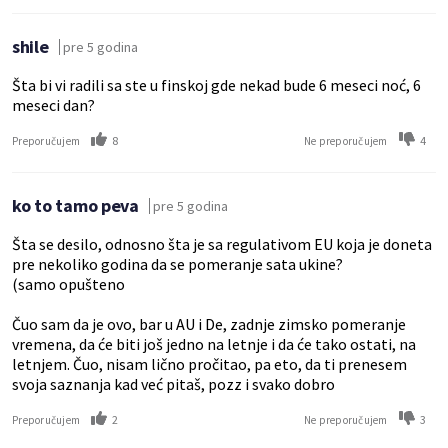
shile
pre 5 godina
Šta bi vi radili sa ste u finskoj gde nekad bude 6 meseci noć, 6
meseci dan?
8
4
Preporučujem
Ne preporučujem
ko to tamo peva
pre 5 godina
Šta se desilo, odnosno šta je sa regulativom EU koja je doneta
pre nekoliko godina da se pomeranje sata ukine?
(samo opušteno
Čuo sam da je ovo, bar u AU i De, zadnje zimsko pomeranje
vremena, da će biti još jedno na letnje i da će tako ostati, na
letnjem. Čuo, nisam lično pročitao, pa eto, da ti prenesem
svoja saznanja kad već pitaš, pozz i svako dobro
2
3
Preporučujem
Ne preporučujem