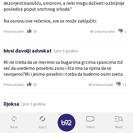
dezorjentisanošću, umorom, a neki mogu doživeti ozbiljnije
posledice poput smrtnog ishoda."
Na osnovu ove rečenice, sve se može zaključiti.
50
2
Preporučujem
Ne preporučujem
bivsi đavolji advokat
pre 5 godina
Mi ne treba da se merimo sa bugarima grcima spancima itd
već da uvedemo posebnu zonu i šta ima sa njima da se
ravnjamo?Mi i jesmo posebni i treba da budemo osim sveta.
53
11
Preporučujem
Ne preporučujem
Djoksa
pre 5 godina
Zabodite štap ujutru i kad mu bude najkraća senka, onda je to
✕
podne! To je prirodno vreme i tako nam je svima naštelovan
biološki časovnik. Nekad nije postojao sat i ljudi su se
Novo
Sport
Video
Menu