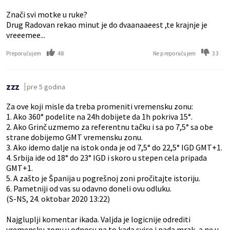
Znači svi motke u ruke?
Drug Radovan rekao minut je do dvaanaaeest ,te krajnje je
vreeemee...
48
33
Preporučujem
Ne preporučujem
zzz
pre 5 godina
Za ove koji misle da treba promeniti vremensku zonu:
1. Ako 360° podelite na 24h dobijete da 1h pokriva 15°.
2. Ako Grinč uzmemo za referentnu tačku i sa po 7,5° sa obe
strane dobijemo GMT vremensku zonu.
3. Ako idemo dalje na istok onda je od 7,5° do 22,5° IGD GMT+1.
4. Srbija ide od 18° do 23° IGD i skoro u stepen cela pripada
GMT+1.
5. A zašto je Španija u pogrešnoj zoni pročitajte istoriju.
6. Pametniji od vas su odavno doneli ovu odluku.
(S-NS, 24. oktobar 2020 13:22)
Najgluplji komentar ikada. Valjda je logicnije odrediti
vremensku zonu u odnosu na to kada svice i pada mrak, a ne u