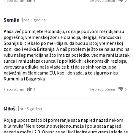
4
0
Preporučujem
Ne preporučujem
Semlin
pre 5 godina
Kada već pominjete Holandiju, i ona je po svom meridijanu u
pogrešnoj vremenskoj zoni. Holandija, Belgija, Francuska i
Španija bi trebalo po meridijanu da budu u istoj vremenskoj
zoni kao i Velika Britanija. A naš problem je što se nalazimo na
rubu našeg meridijana što ima za posledicu veoma rani izlazak
sunca i rani zalazak sunca. Iz političkih i ekonomskih razloga,
verovatna odluka naše vlade će biti da se sinhronizuje sa
najvažnijim članicama EU, kao i do sada, a to sigurno nisu
Rumunija i Bugarska.
3
0
Preporučujem
Ne preporučujem
Miloš
pre 5 godina
Koja glupost.zašto bi pomeranje sata napred nazad nekom
bila muka?Meni totalno svejedno..može i pola sata napred
nazad a može i 2,3..Opustite se ljudi jedite eurokrem i gledajte