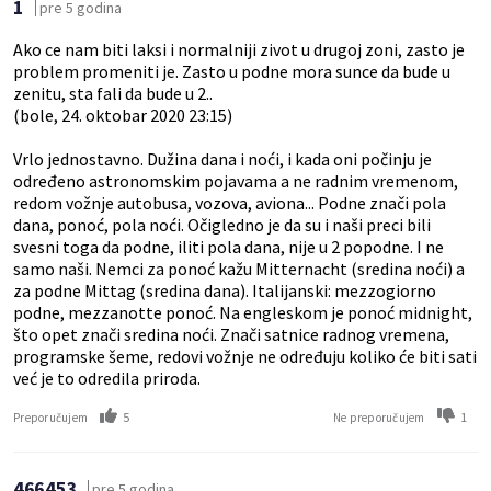
1
pre 5 godina
Ako ce nam biti laksi i normalniji zivot u drugoj zoni, zasto je
problem promeniti je. Zasto u podne mora sunce da bude u
zenitu, sta fali da bude u 2..
(bole, 24. oktobar 2020 23:15)
Vrlo jednostavno. Dužina dana i noći, i kada oni počinju je
određeno astronomskim pojavama a ne radnim vremenom,
redom vožnje autobusa, vozova, aviona... Podne znači pola
dana, ponoć, pola noći. Očigledno je da su i naši preci bili
svesni toga da podne, iliti pola dana, nije u 2 popodne. I ne
samo naši. Nemci za ponoć kažu Mitternacht (sredina noći) a
za podne Mittag (sredina dana). Italijanski: mezzogiorno
podne, mezzanotte ponoć. Na engleskom je ponoć midnight,
što opet znači sredina noći. Znači satnice radnog vremena,
programske šeme, redovi vožnje ne određuju koliko će biti sati
već je to odredila priroda.
5
1
Preporučujem
Ne preporučujem
466453
pre 5 godina