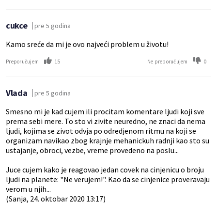
cukce
pre 5 godina
Kamo sreće da mi je ovo najveći problem u životu!
15
0
Preporučujem
Ne preporučujem
Vlada
pre 5 godina
Smesno mi je kad cujem ili procitam komentare ljudi koji sve
prema sebi mere. To sto vi zivite neuredno, ne znaci da nema
ljudi, kojima se zivot odvja po odredjenom ritmu na koji se
organizam navikao zbog krajnje mehanickuh radnji kao sto su
ustajanje, obroci, vezbe, vreme provedeno na poslu...
Juce cujem kako je reagovao jedan covek na cinjenicu o broju
ljudi na planete: "Ne verujem!". Kao da se cinjenice proveravaju
verom u njih...
(Sanja, 24. oktobar 2020 13:17)