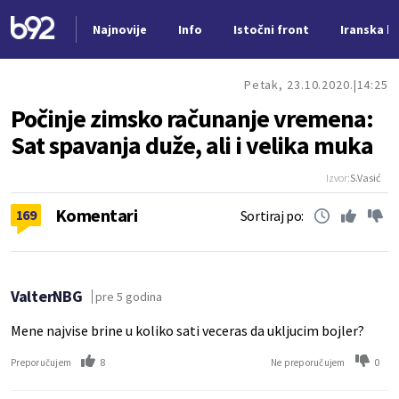
Najnovije
Info
Istočni front
Iranska kr
Nova vest
Petak, 23.10.2020.
14:25
Počinje zimsko računanje vremena:
Sat spavanja duže, ali i velika muka
Izvor:
S.Vasić
Komentari
169
Sortiraj po:
ValterNBG
pre 5 godina
Mene najvise brine u koliko sati veceras da ukljucim bojler?
8
0
Preporučujem
Ne preporučujem