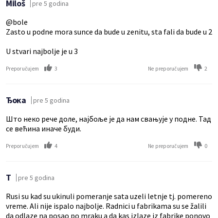
Miloš
pre 5 godina
@bole
Zasto u podne mora sunce da bude u zenitu, sta fali da bude u 2
U stvari najbolje je u 3
3
2
Preporučujem
Ne preporučujem
Ђока
pre 5 godina
Што неко рече доле, најбоље је да нам свањује у подне. Тад
се већина иначе буди.
4
0
Preporučujem
Ne preporučujem
T
pre 5 godina
Rusi su kad su ukinuli pomeranje sata uzeli letnje tj. pomereno
vreme. Ali nije ispalo najbolje. Radnici u fabrikama su se žalili
da odlaze na posao po mraku a da kas izlaze iz fabrike ponovo