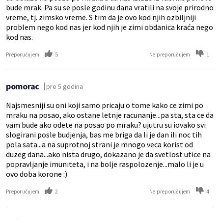
bude mrak. Pa su se posle godinu dana vratili na svoje prirodno
vreme, tj. zimsko vreme. S tim da je ovo kod njih ozbiljniji
problem nego kod nas jer kod njih je zimi obdanica kraća nego
kod nas.
5
1
Preporučujem
Ne preporučujem
pomorac
pre 5 godina
Najsmesniji su oni koji samo pricaju o tome kako ce zimi po
mraku na posao, ako ostane letnje racunanje...pa sta, sta ce da
vam bude ako odete na posao po mraku? ujutru su iovako svi
slogirani posle budjenja, bas me briga da li je dan ili noc tih
pola sata...a na suprotnoj strani je mnogo veca korist od
duzeg dana...ako nista drugo, dokazano je da svetlost utice na
popravljanje imuniteta, i na bolje raspolozenje...malo li je u
ovo doba korone :)
2
4
Preporučujem
Ne preporučujem