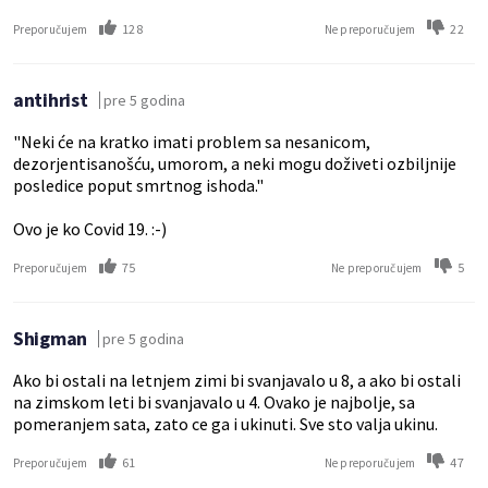
128
22
Preporučujem
Ne preporučujem
antihrist
pre 5 godina
"Neki će na kratko imati problem sa nesanicom,
dezorjentisanošću, umorom, a neki mogu doživeti ozbiljnije
posledice poput smrtnog ishoda."
Ovo je ko Covid 19. :-)
75
5
Preporučujem
Ne preporučujem
Shigman
pre 5 godina
Ako bi ostali na letnjem zimi bi svanjavalo u 8, a ako bi ostali
na zimskom leti bi svanjavalo u 4. Ovako je najbolje, sa
pomeranjem sata, zato ce ga i ukinuti. Sve sto valja ukinu.
61
47
Preporučujem
Ne preporučujem