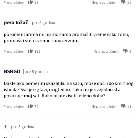
29
15
Preporučujem
Ne preporučujem
pera ložač
pre 5 godina
po kimentarima mi nismo samo promašili vremensku zonu,
promašili smo i vreme i unuverzum.
113
3
Preporučujem
Ne preporučujem
NSBGD
pre 5 godina
Dakle ako pomerim skazaljku na satu, moze doci i do smrtnog
ishoda? Sve je u glavi, ocigledno. Tako mi je svejedno sta
pokazuje moj sat. Kako bi preziveli ledeno doba?
70
11
Preporučujem
Ne preporučujem
7
pre 5 godina