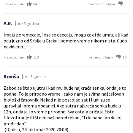
84
3
Preporučujem
Ne preporučujem
A.R.
pre 5 godina
Imaju poremecaje, lose se osecaju, mogu cak i da umru, ali kad
odu juzno od Srbije u Grcku i pomere vreme nikom nista. Cudo
nevidjeno...
113
10
Preporučujem
Ne preporučujem
Komša
pre 5 godina
Zabodite štap ujutru i kad mu bude najkraća senka, onda je to
podne! To je prirodno vreme i tako nam je svima naštelovan
biološki časovnik. Nekad nije postojao sat i ljudi su se
upravljali prema obdanici. Ako sutra najkraća senka bude u
12h, onda je to vreme prirodno. Sva ostala priča je čisto
filozofiranje ili što bi naš narod rekao, "trla baba lan da joj
prođe dan".
(Djoksa, 24. oktobar 2020 20:04)