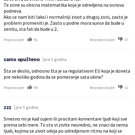
Te zone su obicna matematika koja je odredjena na osnovu
podneva.
Ako ce nam biti laksi i normalniji zivot u drugoj zoni, zasto je
problem promeniti je. Zasto u podne mora sunce da bude u
zenitu, sta fali da bude u 2..
91
37
Preporučujem
Ne preporučujem
samo opušteno
pre 5 godina
Šta se desilo, odnosno šta je sa regulativom EU koja je doneta
pre nekoliko godina da se pomeranje sata ukine?
49
12
Preporučujem
Ne preporučujem
zzz
pre 5 godina
Smesno mi je kad cujem ili procitam komentare ljudi koji sve
prema sebi mere. To sto vi zivite neuredno, ne znaci da nema
ljudi, kojima se zivot odvja po odredjenom ritmu na koji se