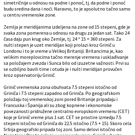
simetričnije u odnosu na podne i ponoć, tj. da podne i ponoć
budu sredina dana i noći. Naravno, to je apsolutno tačno samo
u centru vremenske zone.
Zemlja je meridijanima izdeljena na zone od 15 stepeni, gde je
svaka zona pomerena u odnosu na drugu za jedan sat. Tako 24
časa daju pun krug oko Zemlje, tj. 24 * 15 = 360 stepeni. Za
nulti stepen je uzet meridijan koji prolazi kroz Grinič u
Londonu i to je vreme u Velikoj Britaniji. Britancima je, kao
velikim moreplovcima tačno merenje vremena i usklađivanje
sa položajem zvezda i Sunca bilo od izuzetne važnosti. Prvi su
se ozbiljno bavili time i otuda je i nulti meridijan provučen
kroz opservatoriju Grinič.
Grinič vremenska zona obuhvata 7.5 stepeni istočno od
Griniča i 7.5 stepeni zapadno od Griniča. Po geografskom
položaju toj vremenskoj zoni pored Britanije pripadaju i
Francuska i Španija ali su zbog kopnene i ekonomske
povezanosti pridružene centralno evropskom vremenu (CET)
koje je Grinič vreme plus 1 sat. CET se prostire izmedju 7.5
stepeni istočno od Griniča do 22.5 istočno (7.5 + 15). Skoro cela
Srbija geografski pripada toj zoni. Samo delovi istočno od