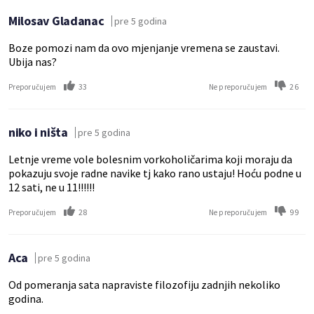
Milosav Gladanac
pre 5 godina
Boze pomozi nam da ovo mjenjanje vremena se zaustavi.
Ubija nas?
33
26
Preporučujem
Ne preporučujem
niko i ništa
pre 5 godina
Letnje vreme vole bolesnim vorkoholičarima koji moraju da
pokazuju svoje radne navike tj kako rano ustaju! Hoću podne u
12 sati, ne u 11!!!!!!
28
99
Preporučujem
Ne preporučujem
Aca
pre 5 godina
Od pomeranja sata napraviste filozofiju zadnjih nekoliko
godina.