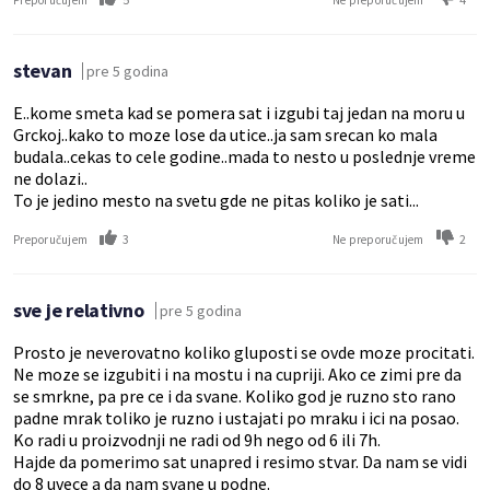
stevan
pre 5 godina
E..kome smeta kad se pomera sat i izgubi taj jedan na moru u
Grckoj..kako to moze lose da utice..ja sam srecan ko mala
budala..cekas to cele godine..mada to nesto u poslednje vreme
ne dolazi..
To je jedino mesto na svetu gde ne pitas koliko je sati...
3
2
Preporučujem
Ne preporučujem
sve je relativno
pre 5 godina
Prosto je neverovatno koliko gluposti se ovde moze procitati.
Ne moze se izgubiti i na mostu i na cupriji. Ako ce zimi pre da
se smrkne, pa pre ce i da svane. Koliko god je ruzno sto rano
padne mrak toliko je ruzno i ustajati po mraku i ici na posao.
Ko radi u proizvodnji ne radi od 9h nego od 6 ili 7h.
Hajde da pomerimo sat unapred i resimo stvar. Da nam se vidi
do 8 uvece a da nam svane u podne.