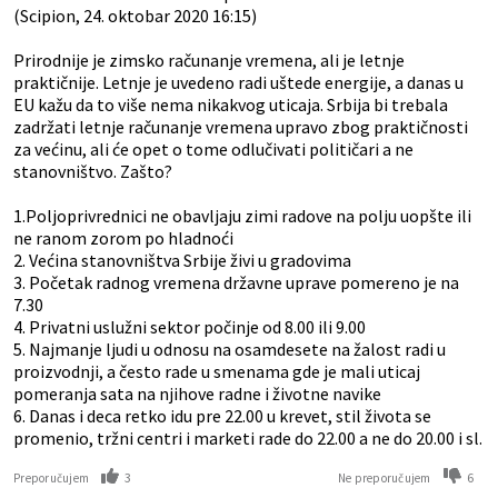
(Scipion, 24. oktobar 2020 16:15)
Prirodnije je zimsko računanje vremena, ali je letnje
praktičnije. Letnje je uvedeno radi uštede energije, a danas u
EU kažu da to više nema nikakvog uticaja. Srbija bi trebala
zadržati letnje računanje vremena upravo zbog praktičnosti
za većinu, ali će opet o tome odlučivati političari a ne
stanovništvo. Zašto?
1.Poljoprivrednici ne obavljaju zimi radove na polju uopšte ili
ne ranom zorom po hladnoći
2. Većina stanovništva Srbije živi u gradovima
3. Početak radnog vremena državne uprave pomereno je na
7.30
4. Privatni uslužni sektor počinje od 8.00 ili 9.00
5. Najmanje ljudi u odnosu na osamdesete na žalost radi u
proizvodnji, a često rade u smenama gde je mali uticaj
pomeranja sata na njihove radne i životne navike
6. Danas i deca retko idu pre 22.00 u krevet, stil života se
promenio, tržni centri i marketi rade do 22.00 a ne do 20.00 i sl.
3
6
Preporučujem
Ne preporučujem