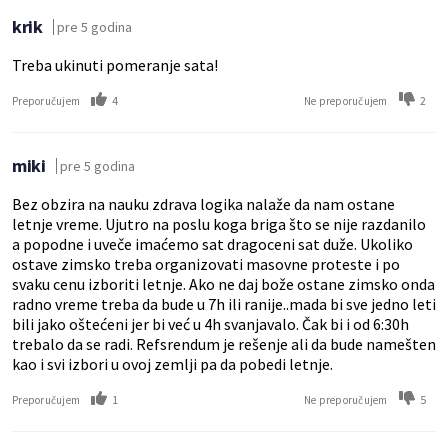
krik
pre 5 godina
Treba ukinuti pomeranje sata!
4
2
Preporučujem
Ne preporučujem
miki
pre 5 godina
Bez obzira na nauku zdrava logika nalaže da nam ostane
letnje vreme. Ujutro na poslu koga briga što se nije razdanilo
a popodne i uveče imaćemo sat dragoceni sat duže. Ukoliko
ostave zimsko treba organizovati masovne proteste i po
svaku cenu izboriti letnje. Ako ne daj bože ostane zimsko onda
radno vreme treba da bude u 7h ili ranije..mada bi sve jedno leti
bili jako oštećeni jer bi već u 4h svanjavalo. Čak bi i od 6:30h
trebalo da se radi. Refsrendum je rešenje ali da bude namešten
kao i svi izbori u ovoj zemlji pa da pobedi letnje.
1
5
Preporučujem
Ne preporučujem