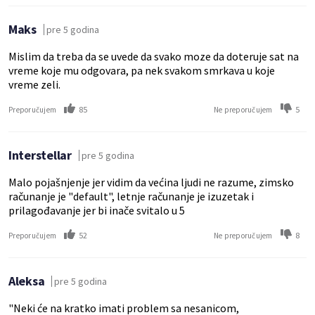
Maks
pre 5 godina
Mislim da treba da se uvede da svako moze da doteruje sat na
vreme koje mu odgovara, pa nek svakom smrkava u koje
vreme zeli.
85
5
Preporučujem
Ne preporučujem
Interstellar
pre 5 godina
Malo pojašnjenje jer vidim da većina ljudi ne razume, zimsko
računanje je "default", letnje računanje je izuzetak i
prilagođavanje jer bi inače svitalo u 5
52
8
Preporučujem
Ne preporučujem
Aleksa
pre 5 godina
"Neki će na kratko imati problem sa nesanicom,