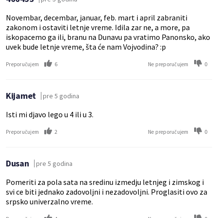
Novembar, decembar, januar, feb. mart i april zabraniti
zakonom i ostaviti letnje vreme. Idila zar ne, a more, pa
iskopacemo ga ili, branu na Dunavu pa vratimo Panonsko, ako
uvek bude letnje vreme, šta će nam Vojvodina? :p
6
0
Preporučujem
Ne preporučujem
Kijamet
pre 5 godina
Isti mi djavo lego u 4 ili u 3.
2
0
Preporučujem
Ne preporučujem
Dusan
pre 5 godina
Pomeriti za pola sata na sredinu izmedju letnjeg i zimskog i
svi ce biti jednako zadovoljni i nezadovoljni. Proglasiti ovo za
srpsko univerzalno vreme.