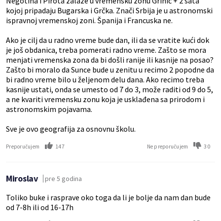
Negotina i Pirota zalaze u vremensku zonu Grinič + 2 sata
kojoj pripadaju Bugarska i Grčka. Znači Srbija je u astronomski
ispravnoj vremenskoj zoni. Španija i Francuska ne.
Ako je cilj da u radno vreme bude dan, ili da se vratite kući dok
je još obdanica, treba pomerati radno vreme. Zašto se mora
menjati vremenska zona da bi došli ranije ili kasnije na posao?
Zašto bi moralo da Sunce bude u zenitu u recimo 2 popodne da
bi radno vreme bilo u željenom delu dana. Ako recimo treba
kasnije ustati, onda se umesto od 7 do 3, može raditi od 9 do 5,
a ne kvariti vremensku zonu koja je usklađena sa prirodom i
astronomskim pojavama.
Sve je ovo geografija za osnovnu školu.
147
30
Preporučujem
Ne preporučujem
Miroslav
pre 5 godina
Toliko buke i rasprave oko toga da li je bolje da nam dan bude
od 7-8h ili od 16-17h