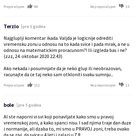
84
10
Preporučujem
Ne preporučujem
Terzio
pre 5 godina
Najgluplji komentar ikada. Valjda je logicnije odrediti
vremensku zonu u odnosu na to kada svice i pada mrak, a ne u
odnosu na matematickim proracunom?! Ili izgleda bas i ne?
(zzz, 24. oktobar 2020 22:43)
Ako nekada i posumnjate da je neko glup ili neobrazovan,
racunajte da ce taj neko sam otkloniti svaku sumnju...
132
13
Preporučujem
Ne preporučujem
bole
pre 5 godina
Al ste naporni vi svi koji ponavljate kako smo u pravoj
vremenskoj zoni, a kako spanci nisu. I sad njima traje dan duze
i normanije, ali dzaba to, mi smo u PRAVOJ zoni, treba ovako
da se zivi, da svice u 4 leti i zalazi u 7,8.