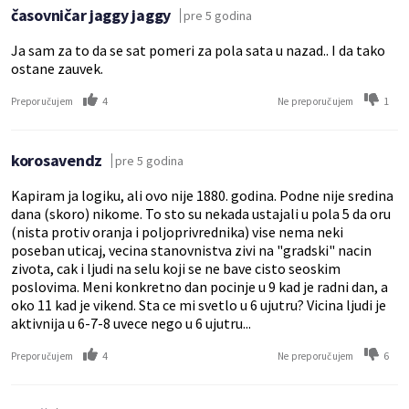
časovničar jaggy jaggy
pre 5 godina
Ja sam za to da se sat pomeri za pola sata u nazad.. I da tako
ostane zauvek.
4
1
Preporučujem
Ne preporučujem
korosavendz
pre 5 godina
Kapiram ja logiku, ali ovo nije 1880. godina. Podne nije sredina
dana (skoro) nikome. To sto su nekada ustajali u pola 5 da oru
(nista protiv oranja i poljoprivrednika) vise nema neki
poseban uticaj, vecina stanovnistva zivi na "gradski" nacin
zivota, cak i ljudi na selu koji se ne bave cisto seoskim
poslovima. Meni konkretno dan pocinje u 9 kad je radni dan, a
oko 11 kad je vikend. Sta ce mi svetlo u 6 ujutru? Vicina ljudi je
aktivnija u 6-7-8 uvece nego u 6 ujutru...
4
6
Preporučujem
Ne preporučujem