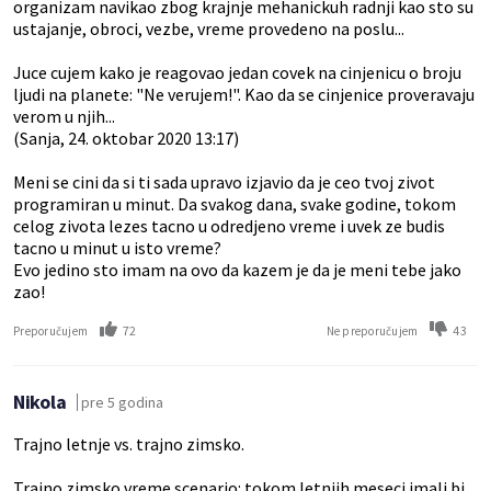
organizam navikao zbog krajnje mehanickuh radnji kao sto su
ustajanje, obroci, vezbe, vreme provedeno na poslu...
Juce cujem kako je reagovao jedan covek na cinjenicu o broju
ljudi na planete: "Ne verujem!". Kao da se cinjenice proveravaju
verom u njih...
(Sanja, 24. oktobar 2020 13:17)
Meni se cini da si ti sada upravo izjavio da je ceo tvoj zivot
programiran u minut. Da svakog dana, svake godine, tokom
celog zivota lezes tacno u odredjeno vreme i uvek ze budis
tacno u minut u isto vreme?
Evo jedino sto imam na ovo da kazem je da je meni tebe jako
zao!
72
43
Preporučujem
Ne preporučujem
Nikola
pre 5 godina
Trajno letnje vs. trajno zimsko.
Trajno zimsko vreme scenario: tokom letnjih meseci imali bi