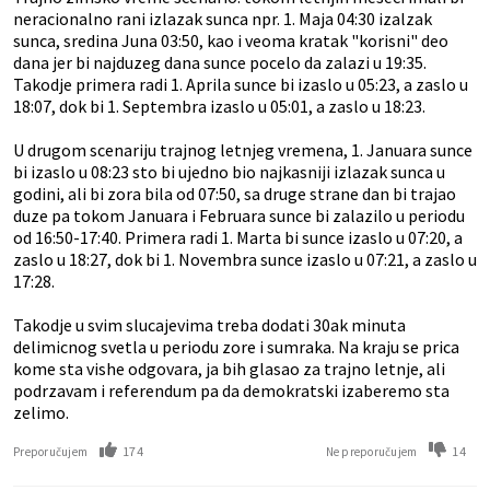
neracionalno rani izlazak sunca npr. 1. Maja 04:30 izalzak
sunca, sredina Juna 03:50, kao i veoma kratak "korisni" deo
dana jer bi najduzeg dana sunce pocelo da zalazi u 19:35.
Takodje primera radi 1. Aprila sunce bi izaslo u 05:23, a zaslo u
18:07, dok bi 1. Septembra izaslo u 05:01, a zaslo u 18:23.
U drugom scenariju trajnog letnjeg vremena, 1. Januara sunce
bi izaslo u 08:23 sto bi ujedno bio najkasniji izlazak sunca u
godini, ali bi zora bila od 07:50, sa druge strane dan bi trajao
duze pa tokom Januara i Februara sunce bi zalazilo u periodu
od 16:50-17:40. Primera radi 1. Marta bi sunce izaslo u 07:20, a
zaslo u 18:27, dok bi 1. Novembra sunce izaslo u 07:21, a zaslo u
17:28.
Takodje u svim slucajevima treba dodati 30ak minuta
delimicnog svetla u periodu zore i sumraka. Na kraju se prica
kome sta vishe odgovara, ja bih glasao za trajno letnje, ali
podrzavam i referendum pa da demokratski izaberemo sta
zelimo.
174
14
Preporučujem
Ne preporučujem