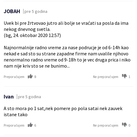
JOBAH
pre 5 godina
Uvek bi pre žrtvovao jutro ali bolje se vraćati sa posla da ima
nekog dnevnog svetla.
(bg, 24. oktobar 2020 12:57)
Najnormalnije radno vreme za nase podrucje je od 6-14h kao
nekad e sad sto su strane zapadne firme nam uvalile njihovo
nenormalno radno vreme od 9-18h to je vec druga prica i niko
nam nije kriv sto se ne bunimo...
8
1
Preporučujem
Ne preporučujem
Ivan
pre 5 godina
A sto mora po 1 sat,nek pomere po pola satai nek zauvek
istane tako
6
0
Preporučujem
Ne preporučujem