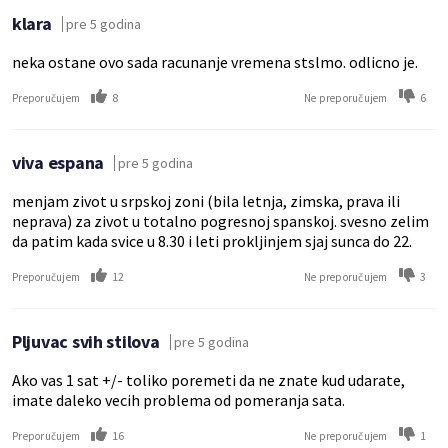
klara
pre 5 godina
neka ostane ovo sada racunanje vremena stslmo. odlicno je.
8
6
Preporučujem
Ne preporučujem
viva espana
pre 5 godina
menjam zivot u srpskoj zoni (bila letnja, zimska, prava ili
neprava) za zivot u totalno pogresnoj spanskoj. svesno zelim
da patim kada svice u 8.30 i leti prokljinjem sjaj sunca do 22.
12
3
Preporučujem
Ne preporučujem
Pljuvac svih stilova
pre 5 godina
Ako vas 1 sat +/- toliko poremeti da ne znate kud udarate,
imate daleko vecih problema od pomeranja sata.
16
1
Preporučujem
Ne preporučujem