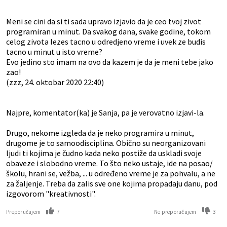
Meni se cini da si ti sada upravo izjavio da je ceo tvoj zivot
programiran u minut. Da svakog dana, svake godine, tokom
celog zivota lezes tacno u odredjeno vreme i uvek ze budis
tacno u minut u isto vreme?
Evo jedino sto imam na ovo da kazem je da je meni tebe jako
zao!
(zzz, 24. oktobar 2020 22:40)
Najpre, komentator(ka) je Sanja, pa je verovatno izjavi-la.
Drugo, nekome izgleda da je neko programira u minut,
drugome je to samoodisciplina. Obično su neorganizovani
ljudi ti kojima je čudno kada neko postiže da uskladi svoje
obaveze i slobodno vreme. To što neko ustaje, ide na posao/
školu, hrani se, vežba, ... u određeno vreme je za pohvalu, a ne
za žaljenje. Treba da zalis sve one kojima propadaju danu, pod
izgovorom "kreativnosti".
7
3
Preporučujem
Ne preporučujem