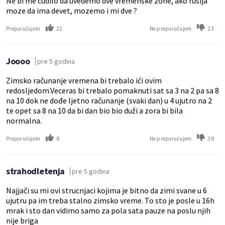
Ne bi me cudilo da uvedemo dve vremenske zone, ako rusija
moze da ima devet, mozemo i mi dve ?
22
23
Preporučujem
Ne preporučujem
Joooo
pre 5 godina
Zimsko računanje vremena bi trebalo ići ovim
redosljedom.Veceras bi trebalo pomaknuti sat sa 3 na 2 pa sa 8
na 10 dok ne dođe ljetno računanje (svaki dan) u 4 ujutro na 2
te opet sa 8 na 10 da bi dan bio bio duži a zora bi bila
normalna.
8
38
Preporučujem
Ne preporučujem
strahodletenja
pre 5 godina
Najjači su mi ovi strucnjaci kojima je bitno da zimi svane u 6
ujutru pa im treba stalno zimsko vreme. To sto je posle u 16h
mrak i sto dan vidimo samo za pola sata pauze na poslu njih
nije briga