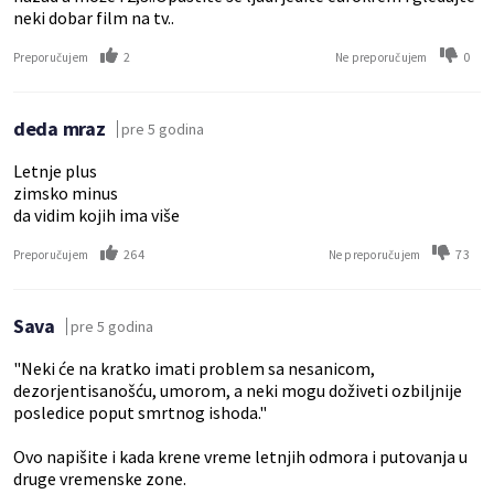
neki dobar film na tv..
2
0
Preporučujem
Ne preporučujem
deda mraz
pre 5 godina
Letnje plus
zimsko minus
da vidim kojih ima više
264
73
Preporučujem
Ne preporučujem
Sava
pre 5 godina
"Neki će na kratko imati problem sa nesanicom,
dezorjentisanošću, umorom, a neki mogu doživeti ozbiljnije
posledice poput smrtnog ishoda."
Ovo napišite i kada krene vreme letnjih odmora i putovanja u
druge vremenske zone.