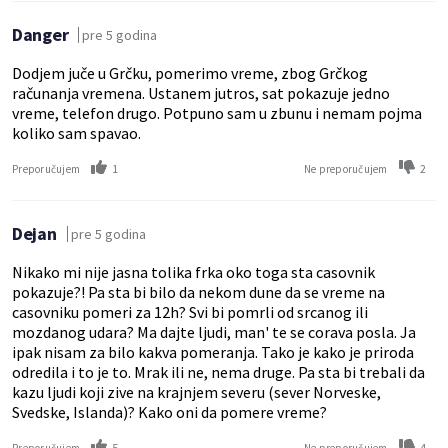
Danger
pre 5 godina
Dodjem juče u Grčku, pomerimo vreme, zbog Grčkog
računanja vremena. Ustanem jutros, sat pokazuje jedno
vreme, telefon drugo. Potpuno sam u zbunu i nemam pojma
koliko sam spavao.
1
2
Preporučujem
Ne preporučujem
Dejan
pre 5 godina
Nikako mi nije jasna tolika frka oko toga sta casovnik
pokazuje?! Pa sta bi bilo da nekom dune da se vreme na
casovniku pomeri za 12h? Svi bi pomrli od srcanog ili
mozdanog udara? Ma dajte ljudi, man' te se corava posla. Ja
ipak nisam za bilo kakva pomeranja. Tako je kako je priroda
odredila i to je to. Mrak ili ne, nema druge. Pa sta bi trebali da
kazu ljudi koji zive na krajnjem severu (sever Norveske,
Svedske, Islanda)? Kako oni da pomere vreme?
5
4
Preporučujem
Ne preporučujem