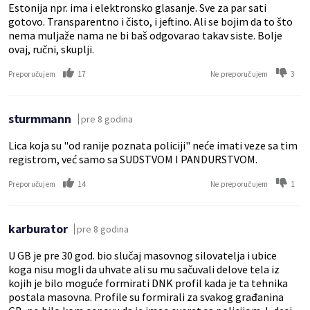
Estonija npr. ima i elektronsko glasanje. Sve za par sati
gotovo. Transparentno i čisto, i jeftino. Ali se bojim da to što
nema muljaže nama ne bi baš odgovarao takav siste. Bolje
ovaj, ručni, skuplji.
17
3
Preporučujem
Ne preporučujem
sturmmann
pre 8 godina
Lica koja su "od ranije poznata policiji" neće imati veze sa tim
registrom, već samo sa SUDSTVOM I PANDURSTVOM.
14
1
Preporučujem
Ne preporučujem
karburator
pre 8 godina
U GB je pre 30 god. bio slučaj masovnog silovatelja i ubice
koga nisu mogli da uhvate ali su mu sačuvali delove tela iz
kojih je bilo moguće formirati DNK profil kada je ta tehnika
postala masovna. Profile su formirali za svakog građanina