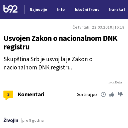
Najnovije
Info
Istočni front
Iranska kr
Nova vest
Četvrtak, 22.03.2018.
16:18
Usvojen Zakon o nacionalnom DNK
registru
Skupština Srbije usvojila je Zakon o
nacionalnom DNK registru.
Izvor:
Beta
Komentari
3
Sortiraj po:
Živojin
pre 8 godina