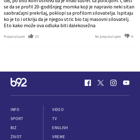
GB, po bilo kom osnovu da je imao susret sa policijom. I, desi
se da se profil 20-godišnjeg momka koji je napravio neki sitan
saobraćajni prekršaj, poklopi sa profilom silovatelja. Ispitaju
ko je to i otkriju da je njegov stric bio taj masovni silovatelj.
Eto kako može ova odluka biti dalekosežna.
25
6
Preporučujem
Ne preporučujem
INFO
VIDEO
SPORT
TV
BIZ
ENGLISH
ŽIVOT
VREME