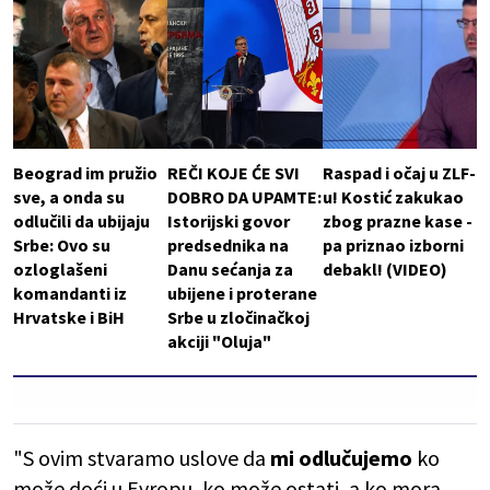
Beograd im pružio
REČI KOJE ĆE SVI
Raspad i očaj u ZLF-
sve, a onda su
DOBRO DA UPAMTE:
u! Kostić zakukao
odlučili da ubijaju
Istorijski govor
zbog prazne kase -
Srbe: Ovo su
predsednika na
pa priznao izborni
ozloglašeni
Danu sećanja za
debakl! (VIDEO)
komandanti iz
ubijene i proterane
Hrvatske i BiH
Srbe u zločinačkoj
akciji "Oluja"
"S ovim stvaramo uslove da
mi odlučujemo
ko
može doći u Evropu, ko može ostati, a ko mora