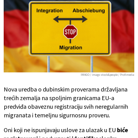
IMAGO / imago stock&people / Profimedia
Nova uredba o dubinskim proverama državljana
trećih zemalja na spoljnim granicama EU-a
predviđa obaveznu registraciju svih neregularnih
migranata i temeljnu sigurnosnu proveru.
Oni koji ne ispunjavaju uslove za ulazak u EU
biće