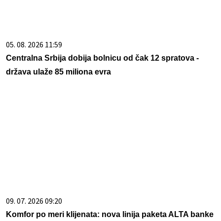
03. 08. 2026 14:21
Jelena Karleuša otkrila kako teku pripreme za gala
proslavu ćerkinog punoletstva: Duško će biti finansijer,
a ja organizator