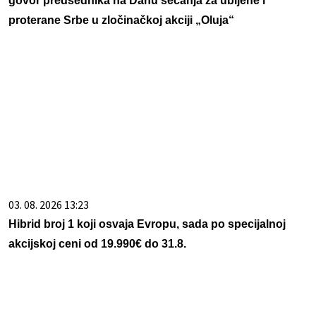
govor predsednika na Danu sećanja za ubijene i
proterane Srbe u zločinačkoj akciji „Oluja“
03. 08. 2026 13:23
Hibrid broj 1 koji osvaja Evropu, sada po specijalnoj
akcijskoj ceni od 19.990€ do 31.8.