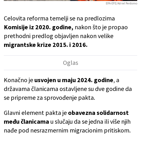
EPA-EFE/Adriel Perdomo
Celovita reforma temelji se na predlozima
Komisije iz 2020. godine,
nakon što je propao
prethodni predlog objavljen nakon velike
migrantske krize 2015. i 2016.
Konačno je
usvojen u maju 2024. godine
, a
državama članicama ostavljene su dve godine da
se pripreme za sprovođenje pakta.
Glavni element pakta je
obavezna solidarnost
među članicama
u slučaju da se jedna ili više njih
nađe pod nesrazmernim migracionim pritiskom.