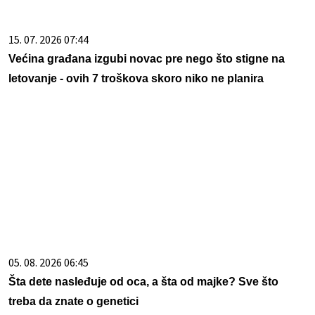
15. 07. 2026 07:44
Većina građana izgubi novac pre nego što stigne na
letovanje - ovih 7 troškova skoro niko ne planira
05. 08. 2026 06:45
Šta dete nasleđuje od oca, a šta od majke? Sve što
treba da znate o genetici