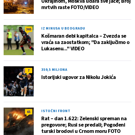
Ukrajinom, Moskva udara sve jače; Broj
mrtvih raste FOTO/VIDEO
IZ MINUSA U BEOGRADU
365
Košmaran debi kapitalca – Zvezda se
vraća sa zaostatkom; "Da zaključimo o
Lukasenu..." VIDEO
359,5 MILIONA
7
Istorijski ugovor za Nikolu Jokića
ISTOČNI FRONT
65
Rat – dan 1.622: Zelenski spreman na
pregovore; Rusi se predali; Pogođeni
turski brodovi u Crnom moru FOTO