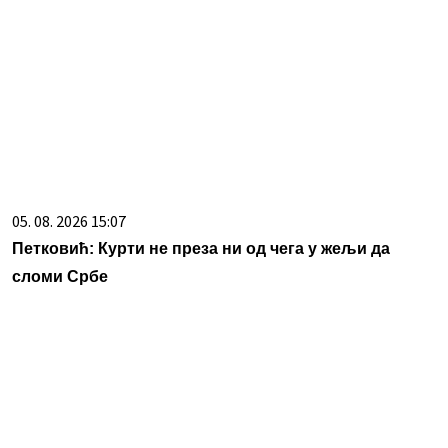
Centralna Srbija dobija bolnicu od čak 12 spratova -
država ulaže 85 miliona evra
09. 07. 2026 09:20
Komfor po meri klijenata: nova linija paketa ALTA banke