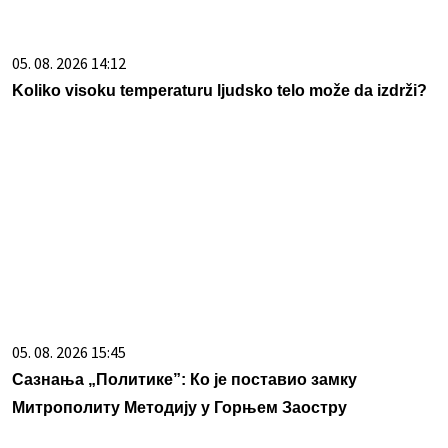
Сазнања „Политике”: Ко је поставио замку
Митрополиту Методију у Горњем Заостру
05. 08. 2026 15:07
Петковић: Курти не преза ни од чега у жељи да
сломи Србе
05. 08. 2026 11:59