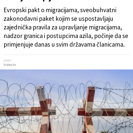
Evropski pakt o migracijama, sveobuhvatni
zakonodavni paket kojim se uspostavljaju
zajednička pravila za upravljanje migracijama,
nadzor granica i postupcima azila, počinje da se
primjenjuje danas u svim državama članicama.
Izvor:
Index.hr