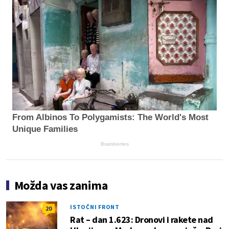
From Albinos To Polygamists: The World's Most
Unique Families
Brainberries
Možda vas zanima
ISTOČNI FRONT
20
Rat – dan 1.623: Dronovi i rakete nad