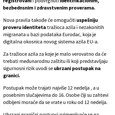
registrovani
i podvrgnuti
identifikacionim,
bezbednsnim i zdravstvenim proverama.
Nova pravila takođe će omogućiti
uspešniju
proveru identiteta
tražioca azila i nezakonitih
migranata u bazi podataka Eurodac, koja je
digitalna okosnica novog sistema azila EU-a.
Za tražioce azila za koje je malo verovatno da će
trebati međunarodnu zaštitu ili koji predstavljaju
sigurnosni rizik uvodi se
ubrzani postupak na
granici.
Postupak može trajati najviše 12 nedelja , a u
posebnim slučajevima do 16. Osobe čiji su zahtevi
odbijeni moraće da se vrate u roku od 12 nedelja.
Ubrzani granični postupci primenjivaće se na