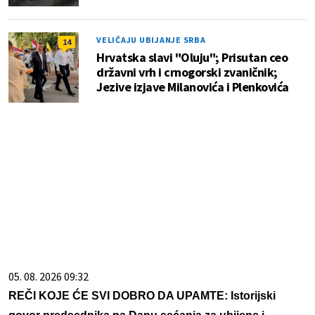
VELIČAJU UBIJANJE SRBA
14
Hrvatska slavi "Oluju"; Prisutan ceo
državni vrh i crnogorski zvaničnik;
Jezive izjave Milanovića i Plenkovića
05. 08. 2026 09:32
REČI KOJE ĆE SVI DOBRO DA UPAMTE: Istorijski