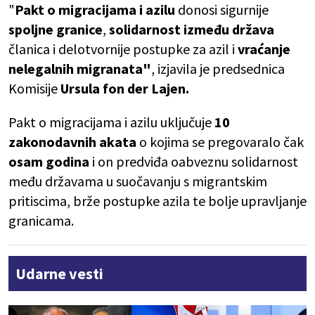
"
Pakt o migracijama i azilu
donosi sigurnije
spoljne granice
,
solidarnost između država
članica i delotvornije postupke za azil i
vraćanje
nelegalnih migranata"
, izjavila je predsednica
Komisije
Ursula fon der Lajen.
Pakt o migracijama i azilu uključuje
10
zakonodavnih akata
o kojima se pregovaralo čak
osam godina
i on predviđa oabveznu solidarnost
među državama u suočavanju s migrantskim
pritiscima, brže postupke azila te bolje upravljanje
granicama.
Udarne vesti