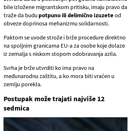
bile izložene migrantskom pritisku, imaju pravo da
traže da budu
potpuno ili delimično izuzete
od
obveze doprinosa mehanizmu solidarnosti.
Paktom se uvode strože i brže procedure direktno
na spoljnim granicama EU-a za osobe koje dolaze
iz zemalja s niskom stopom odobravanja azila.
Svrha je brže utvrditi ko ima pravo na
međunarodnu zaštitu, a ko mora biti vraćen u
zemlju porekla.
Postupak može trajati najviše 12
sedmica