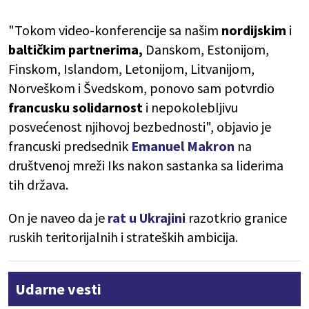
"Tokom video-konferencije sa našim
nordijskim
i
baltičkim partnerima,
Danskom, Estonijom,
Finskom, Islandom, Letonijom, Litvanijom,
Norveškom i Švedskom, ponovo sam potvrdio
francusku solidarnost
i nepokolebljivu
posvećenost njihovoj bezbednosti", objavio je
francuski predsednik
Emanuel Makron
na
društvenoj mreži Iks nakon sastanka sa liderima
tih država.
On je naveo da je
rat u Ukrajini
razotkrio granice
ruskih teritorijalnih i strateških ambicija.
Udarne vesti