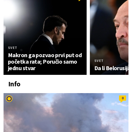
SVET
Makron ga pozvao prvi put od
početka rata; Poručio samo
SVET
jednu stvar
Da li Belorusija 
Info
0