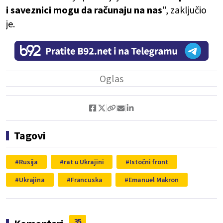
i saveznici mogu da računaju na nas
", zaključio
je.
Tagovi
Rusija
rat u Ukrajini
Istočni front
Ukrajina
Francuska
Emanuel Makron
35