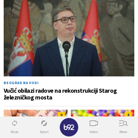
BEOGRAD NA VODI
Vučić obilazi radove na rekonstrukciji Starog
železničkog mosta
0
4
✕
Novo
Sport
Video
Menu