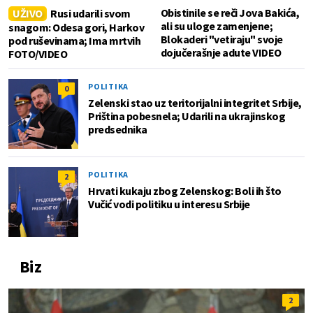
Obistinile se reči Jova Bakića,
UŽIVO
Rusi udarili svom
ali su uloge zamenjene;
snagom: Odesa gori, Harkov
Blokaderi "vetiraju" svoje
pod ruševinama; Ima mrtvih
dojučerašnje adute VIDEO
FOTO/VIDEO
POLITIKA
0
Zelenski stao uz teritorijalni integritet Srbije,
Priština pobesnela; Udarili na ukrajinskog
predsednika
POLITIKA
2
Hrvati kukaju zbog Zelenskog: Boli ih što
Vučić vodi politiku u interesu Srbije
Biz
2