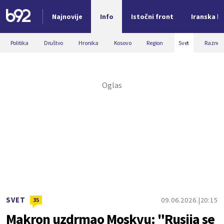
Najnovije
Info
Istočni front
Iranska kr
Nova vest
Politika
Društvo
Hronika
Kosovo
Region
Svet
Razno
SVET
09.06.2026.
20:15
35
Makron uzdrmao Moskvu: "Rusija se