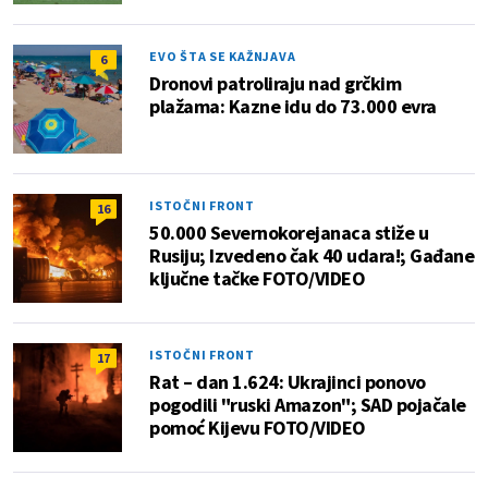
EVO ŠTA SE KAŽNJAVA
6
Dronovi patroliraju nad grčkim
plažama: Kazne idu do 73.000 evra
ISTOČNI FRONT
16
50.000 Severnokorejanaca stiže u
Rusiju; Izvedeno čak 40 udara!; Gađane
ključne tačke FOTO/VIDEO
ISTOČNI FRONT
17
Rat – dan 1.624: Ukrajinci ponovo
pogodili "ruski Amazon"; SAD pojačale
pomoć Kijevu FOTO/VIDEO