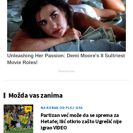
Unleashing Her Passion: Demi Moore's 8 Sultriest
Movie Roles!
Brainberries
Možda vas zanima
NA KORAK OD PLEJ-OFA
80
Partizan već može da se sprema za
Hetafe; Ilić otkrio zašto Ugrešić nije
igrao VIDEO