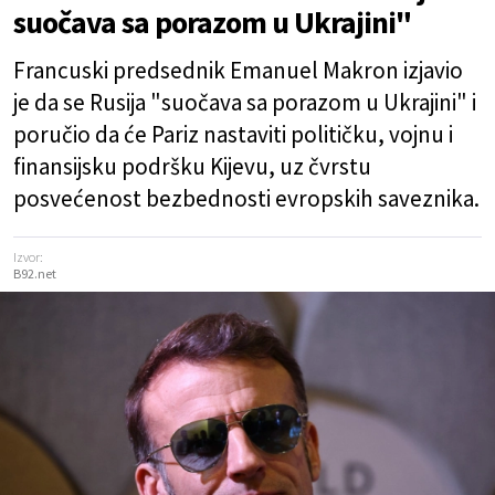
suočava sa porazom u Ukrajini"
Francuski predsednik Emanuel Makron izjavio
je da se Rusija "suočava sa porazom u Ukrajini" i
poručio da će Pariz nastaviti političku, vojnu i
finansijsku podršku Kijevu, uz čvrstu
posvećenost bezbednosti evropskih saveznika.
Izvor:
B92.net