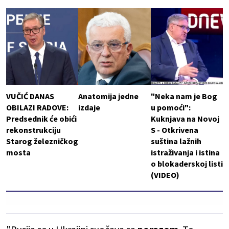
VUČIĆ DANAS
Anatomija jedne
"Neka nam je Bog
OBILAZI RADOVE:
izdaje
u pomoći":
Predsednik će obići
Kuknjava na Novoj
rekonstrukciju
S - Otkrivena
Starog železničkog
suština lažnih
mosta
istraživanja i istina
o blokaderskoj listi
(VIDEO)