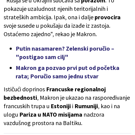
"Rusija se u Ukrajini suočava sa
porazom
. To
pokazuje uzaludnost njenih teritorijalnih i
strateških ambicija. Ipak, ona i dalje
provocira
svoje susede u pokušaju da izađe iz zastoja.
Ostaćemo zajedno", rekao je Makron.
Putin nasamaren? Zelenski poručio –
"postigao sam cilj"
Makron ga pozvao prvi put od početka
rata; Poručio samo jednu stvar
Ističući doprinos
Francuske regionalnoj
bezbednosti
, Makron je ukazao na raspoređivanje
francuskih trupa u
Estoniji
i
Rumuniji
, kao i na
ulogu
Pariza u NATO misijama
nadzora
vazdušnog prostora na Baltiku.