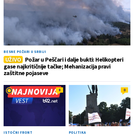
BESNE POŽARI U SRBIJI
UŽIVO
Požar u Peščari i dalje bukti: Helikopteri
gase najkritičnije tačke; Mehanizacija pravi
zaštitne pojaseve
8
0
ISTOČNI FRONT
POLITIKA