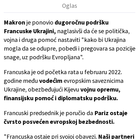
Makron
je ponovio
dugoročnu podršku
Francuske Ukrajini,
naglasivši da će se politička,
vojna i druga pomoć nastaviti "kako bi Ukrajina
mogla da se odupre, pobedi i pregovara sa pozicije
snage, uz podršku Evropljana".
Francuska je od početka rata u februaru 2022.
godine među
vodećim
evropskim saveznicima
Ukrajine, obezbeđujući Kijevu
vojnu opremu,
finansijsku pomoć i diplomatsku podršku.
Francuski predsednik je poručio da
Pariz ostaje
čvrsto posvećen evropskoj bezbednosti.
"Francuska ostaje pri svojoj obavezi.
Naši partneri