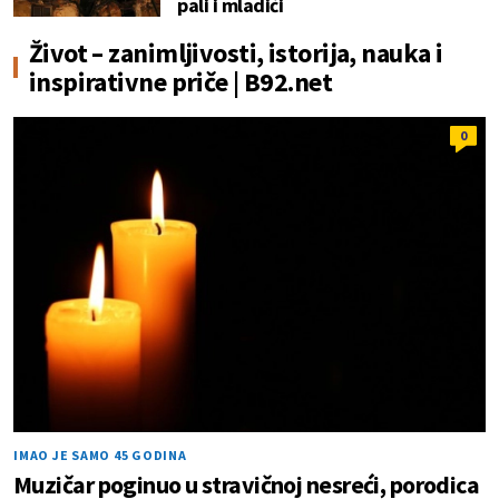
pali i mladići
Život – zanimljivosti, istorija, nauka i
inspirativne priče | B92.net
0
IMAO JE SAMO 45 GODINA
Muzičar poginuo u stravičnoj nesreći, porodica