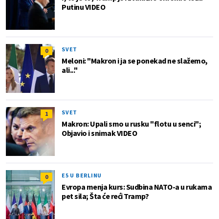
Putinu VIDEO
SVET
0
Meloni: "Makron i ja se ponekad ne slažemo,
ali..."
SVET
1
Makron: Upali smo u rusku "flotu u senci";
Objavio i snimak VIDEO
E5 U BERLINU
0
Evropa menja kurs: Sudbina NATO-a u rukama
pet sila; Šta će reći Tramp?