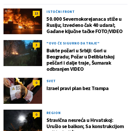
ISTOČNI FRONT
13
50.000 Severnokorejanaca stiže u
Rusiju; Izvedeno čak 40 udara!;
Gađane ključne tačke FOTO/VIDEO
"OVO ĆE SIGURNO DA TRAJE"
3
Bukte požari u Srbiji: Gori u
Beogradu; Požar u Deliblatskoj
peščari i dalje traje, Šumarak
odbranjen VIDEO
SVET
0
Izrael pravi plan bez Trampa
REGION
0
Stravična nesreća u Hrvatskoj:
Urušio se balkon; Sa konstrukcijom