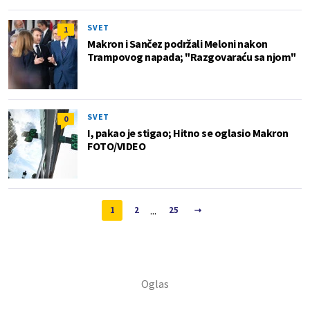
SVET
1
Makron i Sančez podržali Meloni nakon
Trampovog napada; "Razgovaraću sa njom"
SVET
0
I, pakao je stigao; Hitno se oglasio Makron
FOTO/VIDEO
...
1
2
25