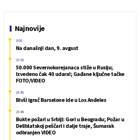
Najnovije
0:00
Na današnji dan, 9. avgust
23:55
50.000 Severnokorejanaca stiže u Rusiju;
Izvedeno čak 40 udara!; Gađane ključne tačke
FOTO/VIDEO
23:45
Bivši igrač Barselone ide u Los Anđeles
23:44
Bukte požari u Srbiji: Gori u Beogradu; Požar u
Deliblatskoj peščari i dalje traje, Šumarak
odbranjen VIDEO