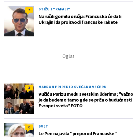
STIŽU I "RAFALI"
7
Naručili gomilu oružja: Francuska će dati
Ukrajini da proizvodi francuske rakete
MAKRON PRIREDIO SVEČANU VEČERU
3
Vučić u Parizu među svetskim liderima; "Važno
je da budemo tamo gde se priča o budućnosti
Evrope i sveta" FOTO
SVET
0
Le Pen najavila "preporod Francuske"