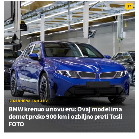
17
IZ MINHENA SAMO EV
BMW krenuo u novu eru: Ovaj model ima
domet preko 900 km i ozbiljno preti Tesli
FOTO