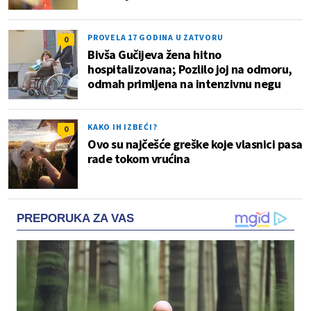
PROVELA 17 GODINA U ZATVORU
0
Bivša Gučijeva žena hitno
hospitalizovana; Pozlilo joj na odmoru,
odmah primljena na intenzivnu negu
KAKO IH IZBEĆI?
0
Ovo su najčešće greške koje vlasnici pasa
rade tokom vrućina
PREPORUKA ZA VAS