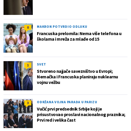
MAKRON POTVRDIO ODLUKU
0
Francuska prelomila: Nema više telefona u
školama i mreža za mlađe od 15
SVET
1
Stvoreno najjače savezništvo u Evropi;
Nemačka i Francuska planiraju nuklearnu
vojnu vežbu
ODRŽANA VOJNA PARADA U PARIZU
3
Vučić prvi predsednik Srbije koji je
prisustvovao proslavi nacionalnog praznika;
Prvi red i velika čast