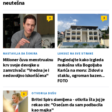
neutešna
3
3
NASTAVLJA DA ŠOKIRA
LUKSUZ NA SVE STRANE
Milioner čuva menstrualnu
Pogledajte kako izgleda
krv svoje devojke u
raskošna vila Bogoljuba
zamrzivaču: "Vredna je i
Karića na moru: Zidovi u
nedovoljno iskorišćena"
staklu, ogroman bazen...
FOTO
OTVORILA DUŠU
1
Britni Spirs slomljena - otkrila šta joj je
rekao sin: "Osećam da sam podbacila
kao majka"