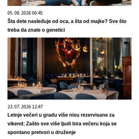
05. 08. 2026 06:45
Šta dete nasleđuje od oca, a šta od majke? Sve što
treba da znate o genetici
23. 07. 2026 12:47
Letnje večeri u gradu više nisu rezervisane za
vikend: Zašto sve više ljudi bira večeru koja se
spontano pretvori u druženje