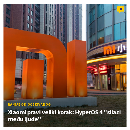
0
RANIJE OD OČEKIVANOG
Xiaomi pravi veliki korak: HyperOS 4 "silazi
među ljude"