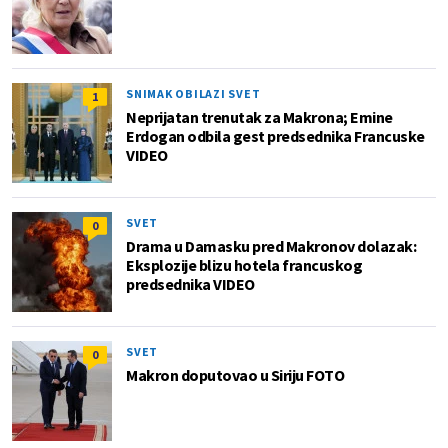
SNIMAK OBILAZI SVET
1
Neprijatan trenutak za Makrona; Emine
Erdogan odbila gest predsednika Francuske
VIDEO
SVET
0
Drama u Damasku pred Makronov dolazak:
Eksplozije blizu hotela francuskog
predsednika VIDEO
SVET
0
Makron doputovao u Siriju FOTO