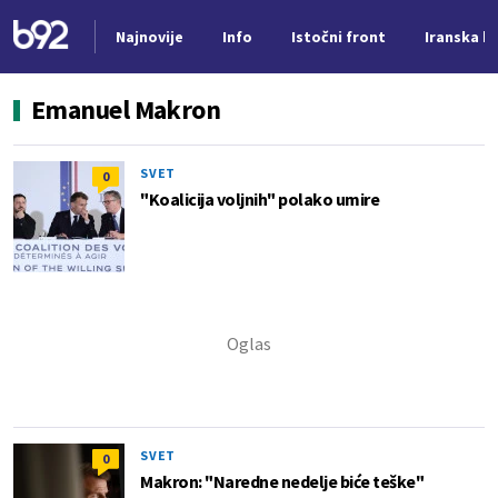
Najnovije
Info
Istočni front
Iranska kr
Nova vest
Emanuel Makron
SVET
0
"Koalicija voljnih" polako umire
SVET
0
Makron: "Naredne nedelje biće teške"