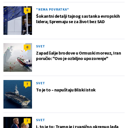
"NEMA POVRATKA"
6
Šokantni detalji tajnog sastanka evropskih
lidera; Spremaju se za život bez SAD
SVET
0
Zapad šalje brodove u Ormuski moreuz, Iran
poručio: "Ovo je ozbiljno upozorenje"
SVET
7
To je to – napuštaju Bliski istok
SVET
7
I, to je to; Tramp je i zvanično okrenuo leđa