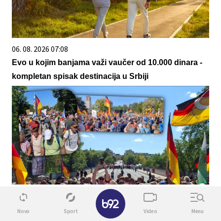
06. 08. 2026 07:08
Evo u kojim banjama važi vaučer od 10.000 dinara -
kompletan spisak destinacija u Srbiji
08. 08. 2026 17:40
✕
"Мерц мора да оде!": Хиљаде на улицама у
Novo
Sport
Video
Menu