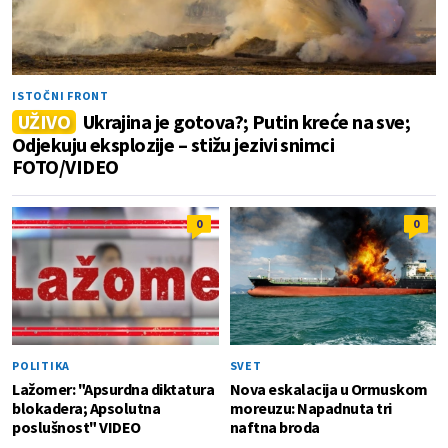
ISTOČNI FRONT
UŽIVO
Ukrajina je gotova?; Putin kreće na sve;
Odjekuju eksplozije – stižu jezivi snimci
FOTO/VIDEO
0
0
POLITIKA
SVET
Lažomer: "Apsurdna diktatura
Nova eskalacija u Ormuskom
blokadera; Apsolutna
moreuzu: Napadnuta tri
poslušnost" VIDEO
naftna broda