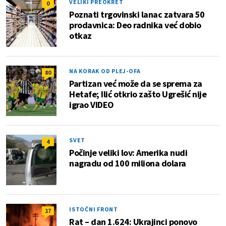
VELIKI PREOKRET
0
Poznati trgovinski lanac zatvara 50
prodavnica: Deo radnika već dobio
otkaz
NA KORAK OD PLEJ-OFA
80
Partizan već može da se sprema za
Hetafe; Ilić otkrio zašto Ugrešić nije
igrao VIDEO
SVET
4
Počinje veliki lov: Amerika nudi
nagradu od 100 miliona dolara
ISTOČNI FRONT
17
Rat – dan 1.624: Ukrajinci ponovo