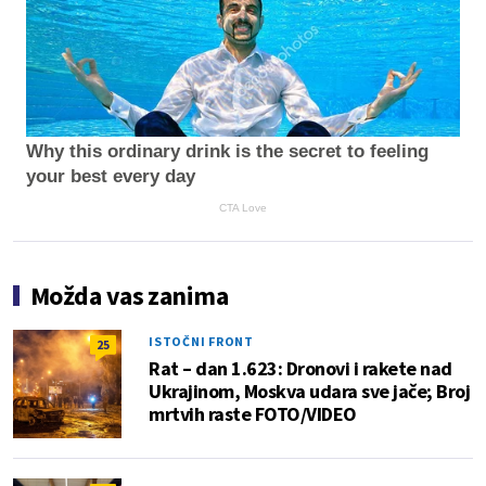
Why this ordinary drink is the secret to feeling
your best every day
CTA Love
Možda vas zanima
ISTOČNI FRONT
25
Rat – dan 1.623: Dronovi i rakete nad
Ukrajinom, Moskva udara sve jače; Broj
mrtvih raste FOTO/VIDEO