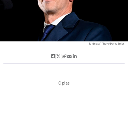
Tanjug/AP Photo/Denes Erdos