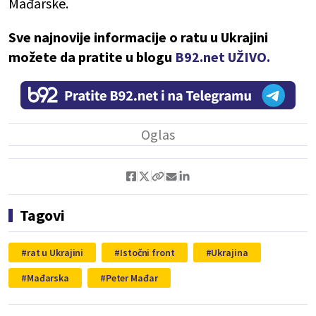
Mađarske.
Sve najnovije informacije o ratu u Ukrajini
možete da pratite u blogu
B92.net UŽIVO.
Tagovi
rat u Ukrajini
Istočni front
Ukrajina
Mađarska
Peter Mađar