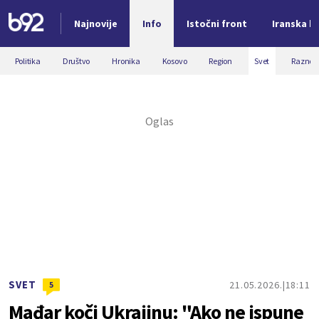
Najnovije
Info
Istočni front
Iranska kr
Nova vest
Politika
Društvo
Hronika
Kosovo
Region
Svet
Razno
SVET
21.05.2026.
18:11
5
Mađar koči Ukrajinu: "Ako ne ispune