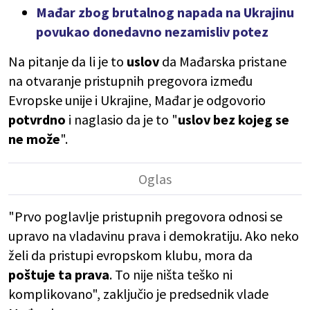
Mađar zbog brutalnog napada na Ukrajinu
povukao donedavno nezamisliv potez
Na pitanje da li je to
uslov
da Mađarska pristane
na otvaranje pristupnih pregovora između
Evropske unije i Ukrajine, Mađar je odgovorio
potvrdno
i naglasio da je to "
uslov bez kojeg se
ne može
".
"Prvo poglavlje pristupnih pregovora odnosi se
upravo na vladavinu prava i demokratiju. Ako neko
želi da pristupi evropskom klubu, mora da
poštuje ta prava
. To nije ništa teško ni
komplikovano", zaključio je predsednik vlade