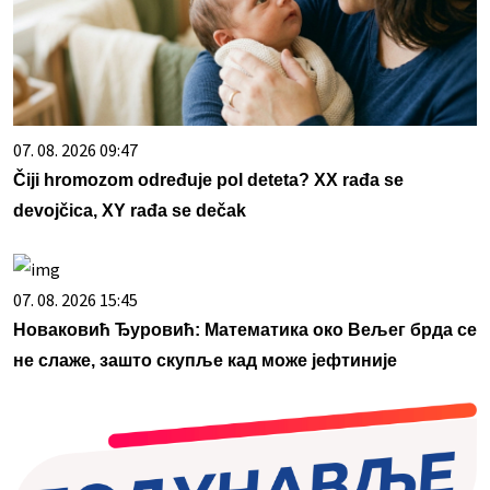
07. 08. 2026 09:47
Čiji hromozom određuje pol deteta? XX rađa se
devojčica, XY rađa se dečak
07. 08. 2026 15:45
Новаковић Ђуровић: Математика око Вељег брда се
не слаже, зашто скупље кад може јефтиније