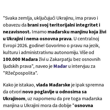
"Svaka zemlja, uključujući Ukrajinu, ima pravo i
obavezu da
brani svoj teritorijalni integritet i
nezavisnost.
Imamo
mađarsku manjinu koja živi
u Ukrajini i nema osnovna prava
. U centralnoj
Evropi 2026. godine! Govorimo o pravu na jezik,
kulturu i administrativnu autonomiju. Više od
100.000 Mađara
živi u Zakarpatju bez osnovnih
ljudskih prava", naveo je
Mađar
u intervjuu za
"Ržečpospolita".
Kako je istakao,
vlada Mađarske
je ipak spremna
da otvori
novo poglavlje u odnosima sa
Ukrajinom
, uz napomenu da pre toga mađarska
manjina u Ukrajini mora da dobije "
osnovna