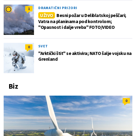
DRAMATIČNI PRIZORI
1
UŽIVO
Besni požar u Deliblatskoj peščari;
Vatra na planinama pod kontrolom;
"Opasnost i dalje vreba" FOTO/VIDEO
SVET
0
"Arktički štit" se aktivira; NATO šalje vojsku na
Grenland
Biz
0