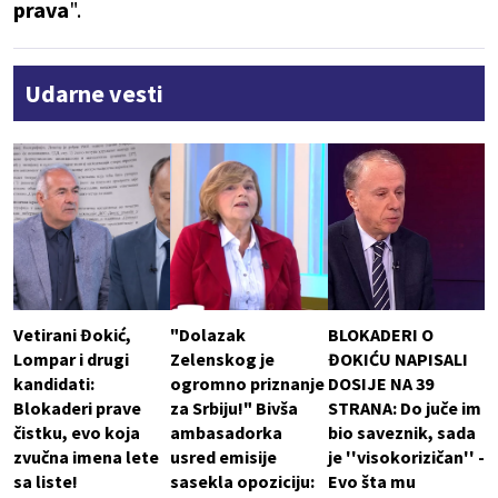
prava
".
Udarne vesti
Vetirani Đokić,
"Dolazak
BLOKADERI O
Lompar i drugi
Zelenskog je
ĐOKIĆU NAPISALI
kandidati:
ogromno priznanje
DOSIJE NA 39
Blokaderi prave
za Srbiju!" Bivša
STRANA: Do juče im
čistku, evo koja
ambasadorka
bio saveznik, sada
zvučna imena lete
usred emisije
je ''visokorizičan'' -
sa liste!
sasekla opoziciju:
Evo šta mu