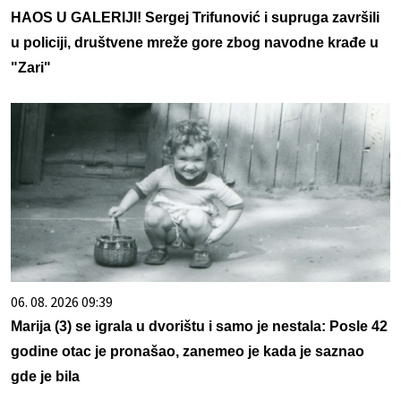
HAOS U GALERIJI! Sergej Trifunović i supruga završili
u policiji, društvene mreže gore zbog navodne krađe u
"Zari"
06. 08. 2026 09:39
Marija (3) se igrala u dvorištu i samo je nestala: Posle 42
godine otac je pronašao, zanemeo je kada je saznao
gde je bila