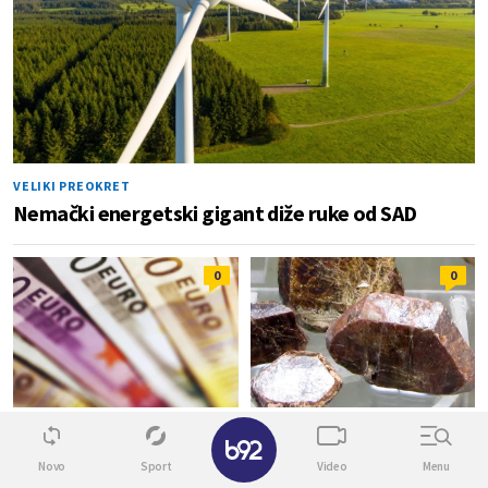
VELIKI PREOKRET
Nemački energetski gigant diže ruke od SAD
0
0
✕
SVET
SVET
EIB odobrila kredit od 100
Ključne sirovine ruše rekorde:
Novo
Sport
Video
Menu
miliona evra Rumuniji
Cena samo jedne skočila za