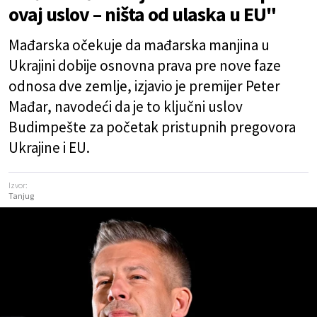
ovaj uslov – ništa od ulaska u EU"
Mađarska očekuje da mađarska manjina u
Ukrajini dobije osnovna prava pre nove faze
odnosa dve zemlje, izjavio je premijer Peter
Mađar, navodeći da je to ključni uslov
Budimpešte za početak pristupnih pregovora
Ukrajine i EU.
Izvor:
Tanjug