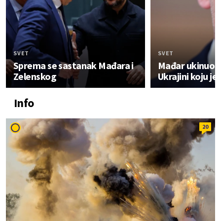
SVET
SVET
Sprema se sastanak Mađara i
Mađar ukinuo 
Zelenskog
Ukrajini koju j
Info
20