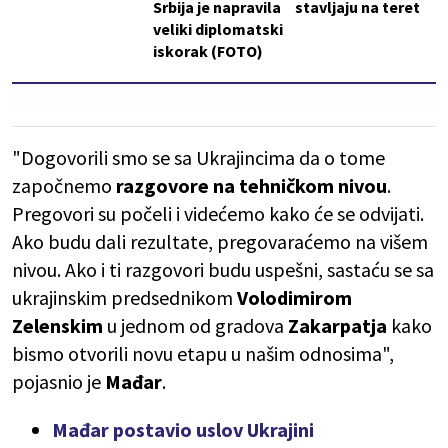
Srbija je napravila
stavljaju na teret
veliki diplomatski
iskorak (FOTO)
"Dogovorili smo se sa Ukrajincima da o tome
započnemo
razgovore na tehničkom nivou
.
Pregovori su počeli i videćemo kako će se odvijati.
Ako budu dali rezultate, pregovaraćemo na višem
nivou. Ako i ti razgovori budu uspešni, sastaću se sa
ukrajinskim predsednikom
Volodimirom
Zelenskim
u jednom od gradova
Zakarpatja
kako
bismo otvorili novu etapu u našim odnosima",
pojasnio je
Mađar
.
Mađar postavio uslov Ukrajini