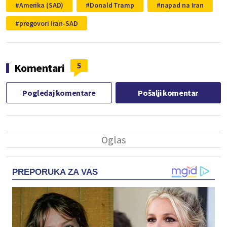
Amerika (SAD)
Donald Tramp
napad na Iran
pregovori Iran-SAD
5
Komentari
Pogledaj komentare
Pošalji komentar
PREPORUKA ZA VAS