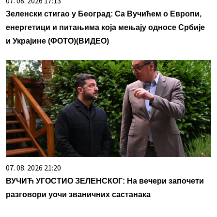
07. 08. 2026 17:13
Зеленски стигао у Београд: Са Вучићем о Европи,
енергетици и питањима која мењају односе Србије
и Украјине (ФОТО)(ВИДЕО)
07. 08. 2026 21:20
ВУЧИЋ УГОСТИО ЗЕЛЕНСКОГ: На вечери започети
разговори уочи званичних састанака