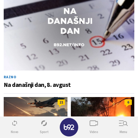
RAZNO
Na današnji dan, 8. avgust
21
6
✕
Novo
Sport
Video
Menu