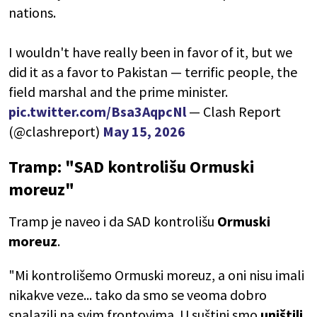
nations.
I wouldn't have really been in favor of it, but we
did it as a favor to Pakistan — terrific people, the
field marshal and the prime minister.
pic.twitter.com/Bsa3AqpcNl
— Clash Report
(@clashreport)
May 15, 2026
Tramp: "SAD kontrolišu Ormuski
moreuz"
Tramp je naveo i da SAD kontrolišu
Ormuski
moreuz
.
"Mi kontrolišemo Ormuski moreuz, a oni nisu imali
nikakve veze... tako da smo se veoma dobro
snalazili na svim frontovima. U suštini smo
uništili