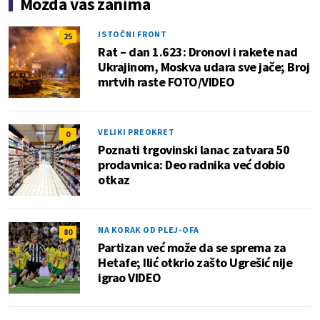
Možda vas zanima
ISTOČNI FRONT
25
Rat – dan 1.623: Dronovi i rakete nad
Ukrajinom, Moskva udara sve jače; Broj
mrtvih raste FOTO/VIDEO
VELIKI PREOKRET
0
Poznati trgovinski lanac zatvara 50
prodavnica: Deo radnika već dobio
otkaz
NA KORAK OD PLEJ-OFA
80
Partizan već može da se sprema za
Hetafe; Ilić otkrio zašto Ugrešić nije
igrao VIDEO