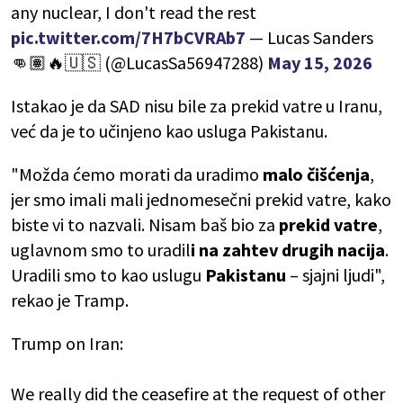
any nuclear, I don't read the rest
pic.twitter.com/7H7bCVRAb7
— Lucas Sanders
👊🏽🔥🇺🇸 (@LucasSa56947288)
May 15, 2026
Istakao je da SAD nisu bile za prekid vatre u Iranu,
već da je to učinjeno kao usluga Pakistanu.
"Možda ćemo morati da uradimo
malo čišćenja
,
jer smo imali mali jednomesečni prekid vatre, kako
biste vi to nazvali. Nisam baš bio za
prekid vatre
,
uglavnom smo to uradil
i na zahtev drugih nacija
.
Uradili smo to kao uslugu
Pakistanu
– sjajni ljudi",
rekao je Tramp.
Trump on Iran:
We really did the ceasefire at the request of other