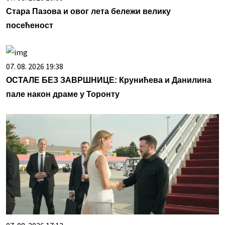
Стара Пазова и овог лета бележи велику
посећеност
07. 08. 2026 19:38
ОСТАЛЕ БЕЗ ЗАВРШНИЦЕ: Крунићева и Данилина
пале након драме у Торонту