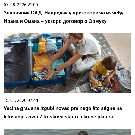
07. 08. 2026 21:00
Званичник САД: Напредак у преговорима између
Ирана и Омана – ускоро договор о Ормузу
15. 07. 2026 07:44
Većina građana izgubi novac pre nego što stigne na
letovanje - ovih 7 troškova skoro niko ne planira