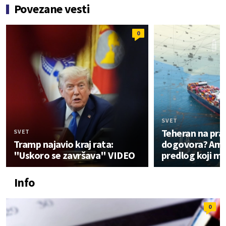
Povezane vesti
0
SVET
Teheran na prag
SVET
Tramp najavio kraj rata:
dogovora? Amer
"Uskoro se završava" VIDEO
predlog koji me
Info
0