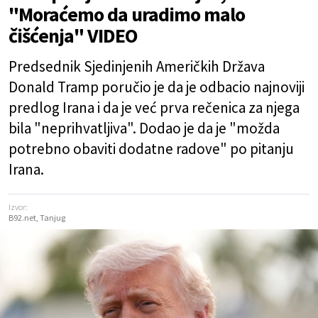
"Moraćemo da uradimo malo
čišćenja" VIDEO
Predsednik Sjedinjenih Američkih Država
Donald Tramp poručio je da je odbacio najnoviji
predlog Irana i da je već prva rečenica za njega
bila "neprihvatljiva". Dodao je da je "možda
potrebno obaviti dodatne radove" po pitanju
Irana.
Izvor:
B92.net, Tanjug