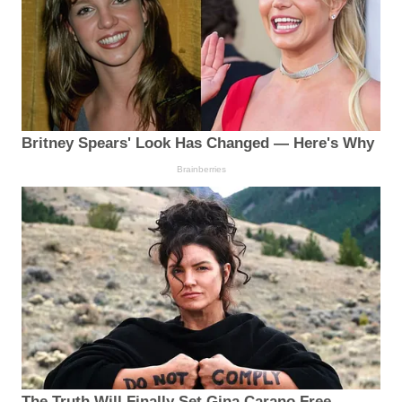
Britney Spears' Look Has Changed — Here's Why
Brainberries
The Truth Will Finally Set Gina Carano Free