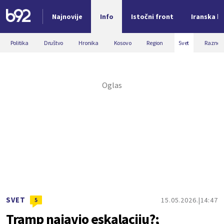
Najnovije
Info
Istočni front
Iranska kr
Nova vest
Politika
Društvo
Hronika
Kosovo
Region
Svet
Razno
SVET
15.05.2026.
14:47
5
Tramp najavio eskalaciju?;