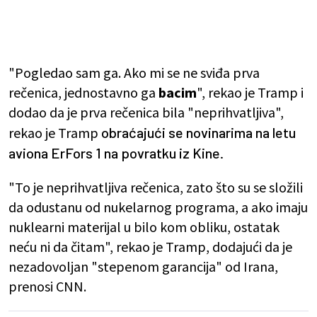
"Pogledao sam ga. Ako mi se ne sviđa prva
rečenica, jednostavno ga
bacim
", rekao je Tramp i
dodao da je prva rečenica bila "neprihvatljiva",
rekao je Tramp
obraćajući se novinarima na letu 
aviona ErFors 1 na povratku iz Kine.
"To je neprihvatljiva rečenica, zato što su se složili
da odustanu od nukelarnog programa, a ako imaju
nuklearni materijal u bilo kom obliku, ostatak
neću ni da čitam", rekao je Tramp, dodajući da je
nezadovoljan "stepenom garancija" od Irana,
prenosi CNN.