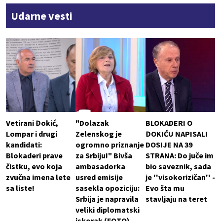
Udarne vesti
Vetirani Đokić,
"Dolazak
BLOKADERI O
Lompar i drugi
Zelenskog je
ĐOKIĆU NAPISALI
kandidati:
ogromno priznanje
DOSIJE NA 39
Blokaderi prave
za Srbiju!" Bivša
STRANA: Do juče im
čistku, evo koja
ambasadorka
bio saveznik, sada
zvučna imena lete
usred emisije
je ''visokorizičan'' -
sa liste!
sasekla opoziciju:
Evo šta mu
Srbija je napravila
stavljaju na teret
veliki diplomatski
iskorak (FOTO)