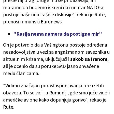
prešle taj prag, druge mu se približavaju, ali
moramo da budemo iskreni da i unutar NATO-a
postoje naše unutrašnje diskusije", rekao je Rute,
prenosi rumunski Euronews.
"Rusija nema nameru da postigne mir"
On je potvrdio da u Vašingtonu postoje određena
nezadovoljstva u vezi sa angažmanom saveznika u
aktuelnim krizama, uključujući i
sukob sa Iranom
,
ali je ocenio da su poruke SAD jasno shvaćene
među članicama.
"Vidimo značajan porast ispunjavanja preuzetih
obaveza. To se vidi i u Rumuniji, gde smo juče videli
američke avione kako dopunjuju gorivo", rekao je
Rute.