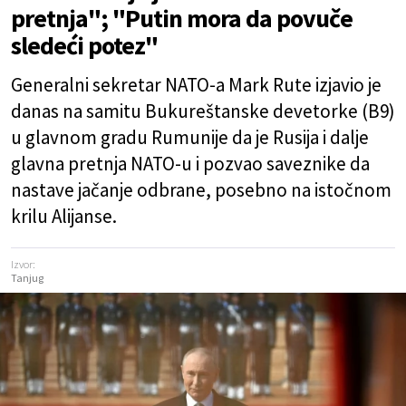
pretnja"; "Putin mora da povuče
sledeći potez"
Generalni sekretar NATO-a Mark Rute izjavio je
danas na samitu Bukureštanske devetorke (B9)
u glavnom gradu Rumunije da je Rusija i dalje
glavna pretnja NATO-u i pozvao saveznike da
nastave jačanje odbrane, posebno na istočnom
krilu Alijanse.
Izvor:
Tanjug