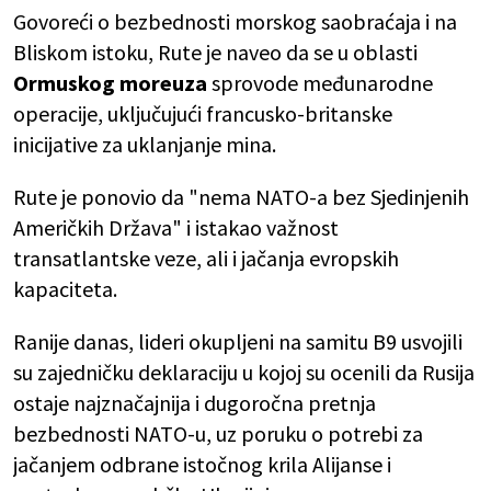
Govoreći o bezbednosti morskog saobraćaja i na
Bliskom istoku, Rute je naveo da se u oblasti
Ormuskog moreuza
sprovode međunarodne
operacije, uključujući francusko-britanske
inicijative za uklanjanje mina.
Rute je ponovio da "nema NATO-a bez Sjedinjenih
Američkih Država" i istakao važnost
transatlantske veze, ali i jačanja evropskih
kapaciteta.
Ranije danas, lideri okupljeni na samitu B9 usvojili
su zajedničku deklaraciju u kojoj su ocenili da Rusija
ostaje najznačajnija i dugoročna pretnja
bezbednosti NATO-u, uz poruku o potrebi za
jačanjem odbrane istočnog krila Alijanse i