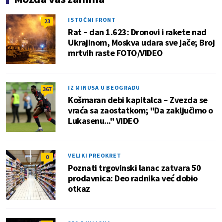
ISTOČNI FRONT
23
Rat – dan 1.623: Dronovi i rakete nad
Ukrajinom, Moskva udara sve jače; Broj
mrtvih raste FOTO/VIDEO
IZ MINUSA U BEOGRADU
367
Košmaran debi kapitalca – Zvezda se
vraća sa zaostatkom; "Da zaključimo o
Lukasenu..." VIDEO
VELIKI PREOKRET
0
Poznati trgovinski lanac zatvara 50
prodavnica: Deo radnika već dobio
otkaz