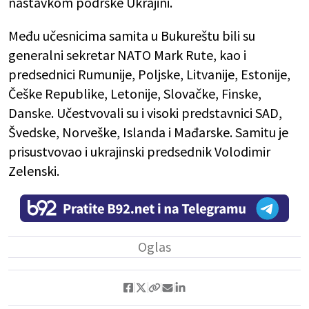
nastavkom podrške Ukrajini.
Među učesnicima samita u Bukureštu bili su
generalni sekretar NATO Mark Rute, kao i
predsednici Rumunije, Poljske, Litvanije, Estonije,
Češke Republike, Letonije, Slovačke, Finske,
Danske. Učestvovali su i visoki predstavnici SAD,
Švedske, Norveške, Islanda i Mađarske. Samitu je
prisustvovao i ukrajinski predsednik Volodimir
Zelenski.