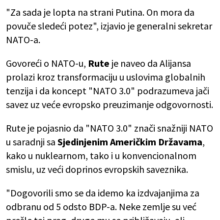
"Za sada je lopta na strani Putina. On mora da
povuče sledeći potez", izjavio je generalni sekretar
NATO-a.
Govoreći o NATO-u,
Rute
je naveo da Alijansa
prolazi kroz transformaciju u uslovima globalnih
tenzija i da koncept "NATO 3.0" podrazumeva jači
savez uz veće evropsko preuzimanje odgovornosti.
Rute je pojasnio da "NATO 3.0" znači snažniji NATO
u saradnji sa
Sjedinjenim Američkim Državama
,
kako u nuklearnom, tako i u konvencionalnom
smislu, uz veći doprinos evropskih saveznika.
"Dogovorili smo se da idemo ka izdvajanjima za
odbranu od 5 odsto BDP-a. Neke zemlje su već