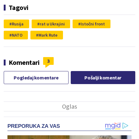
Tagovi
Rusija
rat u Ukrajini
Istočni front
NATO
Mark Rute
3
Komentari
Pogledaj komentare
Pošalji komentar
PREPORUKA ZA VAS