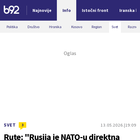
Najnovije
Info
Istočni front
Iranska kr
Nova vest
Politika
Društvo
Hronika
Kosovo
Region
Svet
Razno
SVET
13.05.2026.
19:09
3
Rute: "Rusija je NATO-u direktna