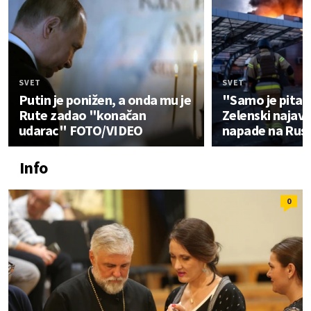
SVET
SVET
Putin je ponižen, a onda mu je
"Samo je pitan
Rute zadao "konačan
Zelenski najavi
udarac" FOTO/VIDEO
napade na Rusi
Info
0