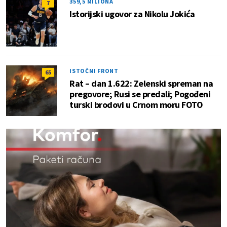
359,5 MILIONA
7
Istorijski ugovor za Nikolu Jokića
ISTOČNI FRONT
65
Rat – dan 1.622: Zelenski spreman na
pregovore; Rusi se predali; Pogođeni
turski brodovi u Crnom moru FOTO