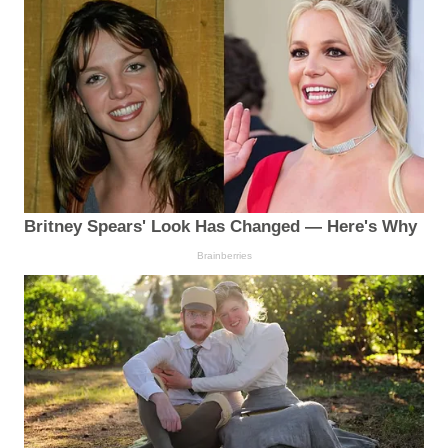
Britney Spears' Look Has Changed — Here's Why
Brainberries