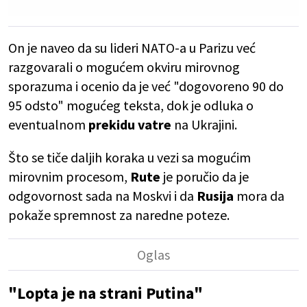
On je naveo da su lideri NATO-a u Parizu već
razgovarali o mogućem okviru mirovnog
sporazuma i ocenio da je već "dogovoreno 90 do
95 odsto" mogućeg teksta, dok je odluka o
eventualnom
prekidu vatre
na Ukrajini.
Što se tiče daljih koraka u vezi sa mogućim
mirovnim procesom,
Rute
je poručio da je
odgovornost sada na Moskvi i da
Rusija
mora da
pokaže spremnost za naredne poteze.
"Lopta je na strani Putina"