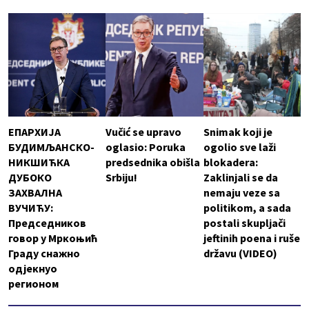
ЕПАРХИЈА
Vučić se upravo
Snimak koji je
БУДИМЉАНСКО-
oglasio: Poruka
ogolio sve laži
НИКШИЋКА
predsednika obišla
blokadera:
ДУБОКО
Srbiju!
Zaklinjali se da
ЗАХВАЛНА
nemaju veze sa
ВУЧИЋУ:
politikom, a sada
Председников
postali skupljači
говор у Мркоњић
jeftinih poena i ruše
Граду снажно
državu (VIDEO)
одјекнуо
регионом