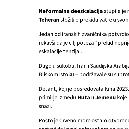
Neformalna deeskalacija
stupila je
Teheran
složili o prekidu vatre u svo
Jedan od iranskih zvaničnika potvrdio j
rekavši da je cilj poteza "prekid nepri
eskalacije tenzija".
Dugo u sukobu, Iran i Saudijska Arabij
Bliskom istoku – podržavale su supro
Detant, koji je posredovala Kina 2023.
primirje između
Huta
u
Jemenu
koje 
snazi.
Pošto je Crveno more ostalo otvoreno 
nastavi da izvozi naftu tokom celog su