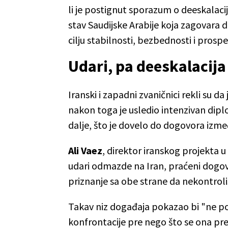
li je postignut sporazum o deeskalaci
stav Saudijske Arabije koja zagovara 
cilju stabilnosti, bezbednosti i prosp
Udari, pa deeskalacija
Iranski i zapadni zvaničnici rekli su da 
nakon toga je usledio intenzivan dipl
dalje, što je dovelo do dogovora izme
Ali Vaez
, direktor iranskog projekta u
udari odmazde na Iran, praćeni dogo
priznanje sa obe strane da nekontrolis
Takav niz događaja pokazao bi "ne pov
konfrontacije pre nego što se ona pret