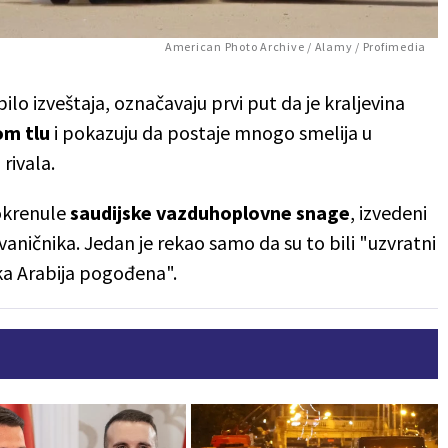
American Photo Archive / Alamy / Profimedia
 bilo izveštaja, označavaju prvi put da je kraljevina
om tlu
i pokazuju da postaje mnogo smelija u
rivala.
pokrenule
saudijske vazduhoplovne snage
, izvedeni
aničnika. Jedan je rekao samo da su to bili "uzvratni
ka Arabija pogođena".