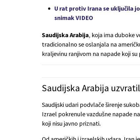
U rat protiv Irana se uključila 
snimak VIDEO
Saudijska Arabija
, koja ima duboke 
tradicionalno se oslanjala na američku 
kraljevinu ranjivom na napade koji su 
Saudijska Arabija uzvrati
Saudijski udari podvlače širenje sukoba
Izrael pokrenule vazdušne napade na Ir
koji nisu javno priznati.
Od američkih i izraelskih udara, Iran 