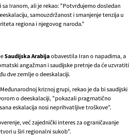
ji sa Iranom, ali je rekao: "Potvrđujemo dosledan
deeskalaciju, samouzdržanost i smanjenje tenzija u
eriteta regiona i njegovog naroda."
je
Saudijska Arabija
obavestila Iran o napadima, a
omatski angažman i saudijske pretnje da će uzvratiti
đu dve zemlje o deeskalaciji.
 Međunarodnoj kriznoj grupi, rekao je da bi saudijski
vorom o deeskalaciji, "pokazali pragmatično
ana eskalacija nosi neprihvatljive troškove".
erenje, već zajednički interes za ograničavanje
vori u širi regionalni sukob".