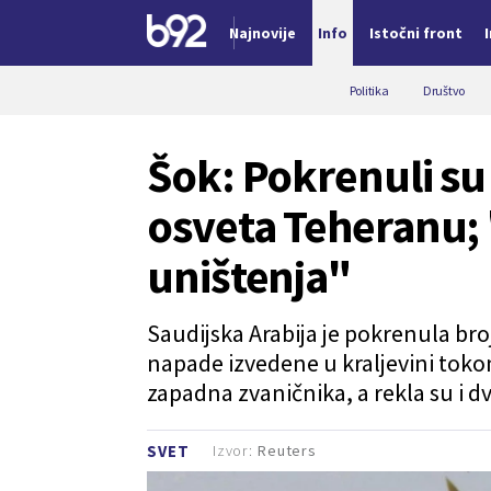
Najnovije
Info
Istočni front
Nova vest
Politika
Društvo
Šok: Pokrenuli su
osveta Teheranu; 
uništenja"
Saudijska Arabija je pokrenula br
napade izvedene u kraljevini tokom
zapadna zvaničnika, a rekla su i d
Izvor:
Reuters
SVET