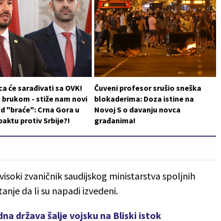
a će sarađivati sa OVK!
Čuveni profesor srušio sneška
 brukom - stiže nam novi
blokaderima: Doza istine na
d "braće": Crna Gora u
Novoj S o davanju novca
aktu protiv Srbije?!
građanima!
soki zvaničnik saudijskog ministarstva spoljnih
anje da li su napadi izvedeni.
na država šalje vojsku na Bliski istok