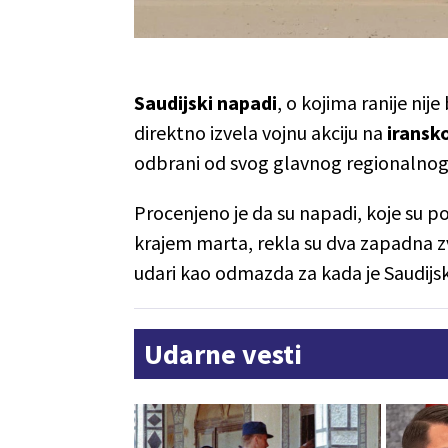
Saudijski napadi
, o kojima ranije nije
direktno izvela vojnu akciju na
iransk
odbrani od svog glavnog regionalnog 
Procenjeno je da su napadi, koje su 
krajem marta, rekla su dva zapadna zv
udari kao odmazda za kada je Saudijs
Udarne vesti