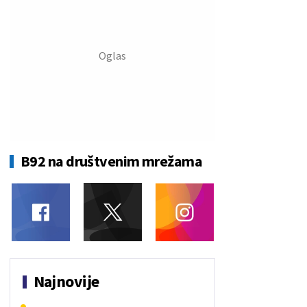
B92 na društvenim mrežama
Najnovije