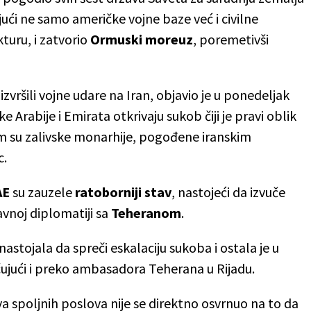
ći ne samo američke vojne baze već i civilne
kturu, i zatvorio
Ormuski moreuz
, poremetivši
izvršili vojne udare na Iran, objavio je u ponedeljak
ke Arabije i Emirata otkrivaju sukob čiji je pravi oblik
m su zalivske monarhije, pogođene iranskim
c.
AE
su zauzele
ratoborniji stav
, nastojeći da izvuče
avnoj diplomatiji sa
Teheranom
.
stojala da spreči eskalaciju sukoba i ostala je u
ujući i preko ambasadora Teherana u Rijadu.
va spoljnih poslova nije se direktno osvrnuo na to da