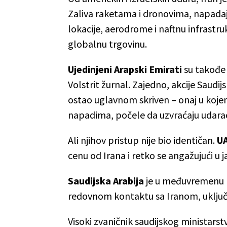
Zaliva raketama i dronovima, napadaju
lokacije, aerodrome i naftnu infrastru
globalnu trgovinu.
Ujedinjeni Arapski Emirati
su takođe 
Volstrit žurnal. Zajedno, akcije Saudijs
ostao uglavnom skriven – onaj u koje
napadima, počele da uzvraćaju udara
Ali njihov pristup nije bio identičan.
U
cenu od Irana i retko se angažujući u j
Saudijska Arabija
je u međuvremenu na
redovnom kontaktu sa Iranom, uključ
Visoki zvaničnik saudijskog ministarst