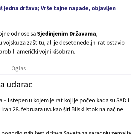
još jedna država; Vrše tajne napade, objavljen
vojne odnose sa
Sjedinjenim Državama
,
vojsku za zaštitu, ali je desetonedeljni rat ostavio
probili američki vojni kišobran.
la udarac
 – i stepen u kojem je rat koji je počeo kada su SAD i
an 28. februara uvukao širi Bliski istok na načine
je pogodio svih šest država Saveta za saradnju zemalja