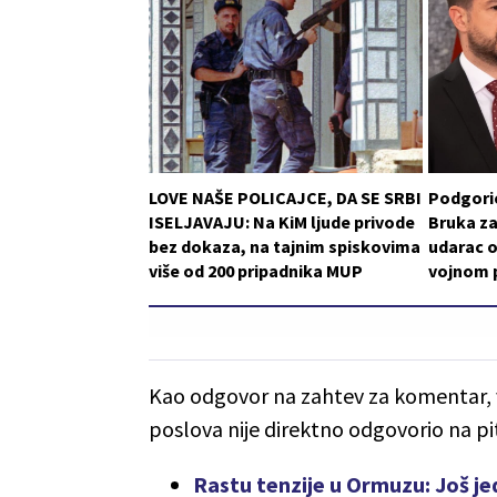
LOVE NAŠE POLICAJCE, DA SE SRBI
Podgoric
ISELJAVAJU: Na KiM ljude privode
Bruka za
bez dokaza, na tajnim spiskovima
udarac o
više od 200 pripadnika MUP
vojnom p
Kao odgovor na zahtev za komentar, vi
poslova nije direktno odgovorio na pit
Rastu tenzije u Ormuzu: Još jed