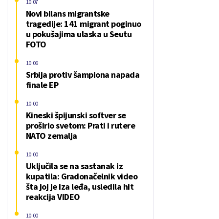
10:07
Novi bilans migrantske
tragedije: 141 migrant poginuo
u pokušajima ulaska u Seutu
FOTO
10:06
Srbija protiv šampiona napada
finale EP
10:00
Kineski špijunski softver se
proširio svetom: Prati i rutere
NATO zemalja
10:00
Uključila se na sastanak iz
kupatila: Gradonačelnik video
šta joj je iza leđa, usledila hit
reakcija VIDEO
10:00