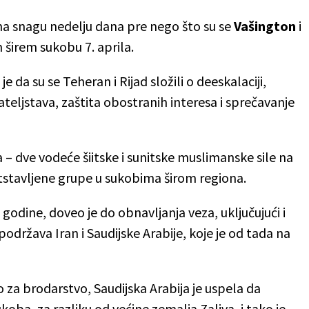
 na snagu nedelju dana pre nego što su se
Vašington
i
m širem sukobu 7. aprila.
e da su se Teheran i Rijad složili o deeskalaciji,
jateljstava, zaštita obostranih interesa i sprečavanje
a – dve vodeće šiitske i sunitske muslimanske sile na
tstavljene grupe u sukobima širom regiona.
 godine, doveo je do obnavljanja veza, uključujući i
podržava Iran i Saudijske Arabije, koje je od tada na
za brodarstvo, Saudijska Arabija je uspela da
koba, za razliku od većine zemalja Zaliva, i tako je