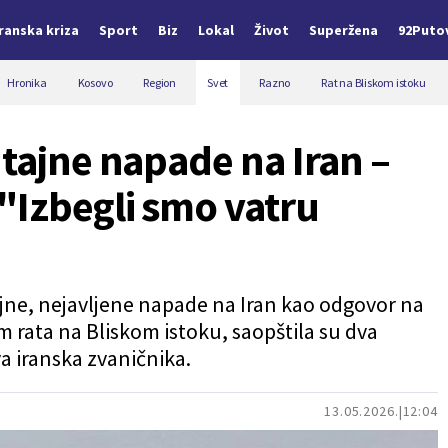
Iranska kriza
Sport
Biz
Lokal
Život
Superžena
92Puto
Hronika
Kosovo
Region
Svet
Razno
Rat na Bliskom istoku
 tajne napade na Iran –
"Izbegli smo vatru
ojne, nejavljene napade na Iran kao odgovor na
 rata na Bliskom istoku, saopštila su dva
va iranska zvaničnika.
13.05.2026.
12:04