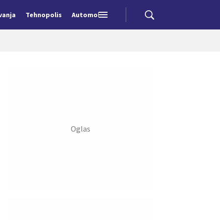
vanja
Tehnopolis
Automobili