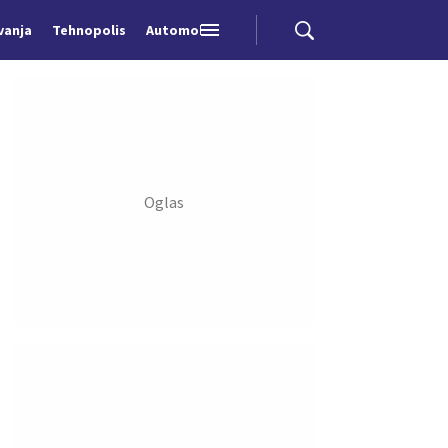
vanja
Tehnopolis
Automobili