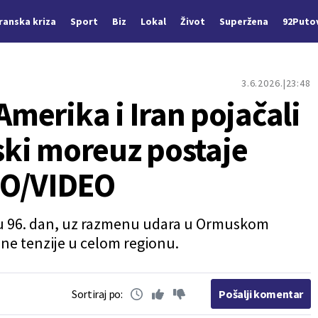
Iranska kriza
Sport
Biz
Lokal
Život
Superžena
92Puto
3.6.2026.
23:48
Amerika i Iran pojačali
ki moreuz postaje
TO/VIDEO
e u 96. dan, uz razmenu udara u Ormuskom
ne tenzije u celom regionu.
Sortiraj po:
Pošalji komentar