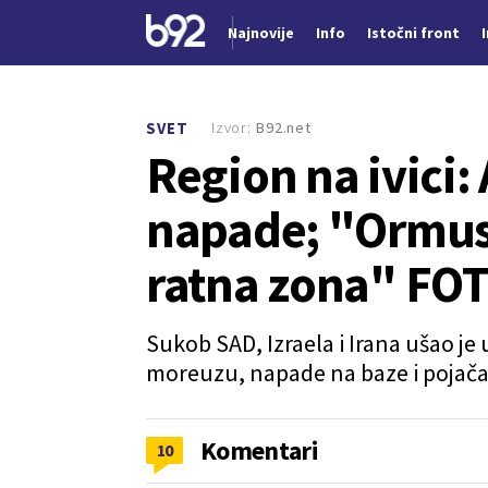
Najnovije
Info
Istočni front
Nova vest
Izvor:
B92.net
SVET
Region na ivici: 
napade; "Ormus
ratna zona" FO
Sukob SAD, Izraela i Irana ušao j
moreuzu, napade na baze i pojača
Komentari
10