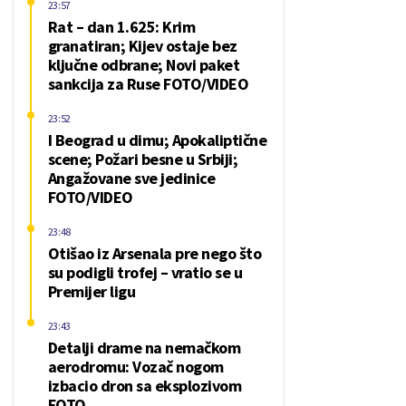
23:57
Rat – dan 1.625: Krim
granatiran; Kijev ostaje bez
ključne odbrane; Novi paket
sankcija za Ruse FOTO/VIDEO
23:52
I Beograd u dimu; Apokaliptične
scene; Požari besne u Srbiji;
Angažovane sve jedinice
FOTO/VIDEO
23:48
Otišao iz Arsenala pre nego što
su podigli trofej – vratio se u
Premijer ligu
23:43
Detalji drame na nemačkom
aerodromu: Vozač nogom
izbacio dron sa eksplozivom
FOTO