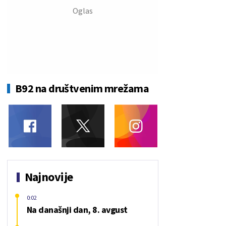
B92 na društvenim mrežama
Najnovije
0:02
Na današnji dan, 8. avgust