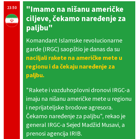
"Imamo na nišanu američke
23:50
ciljeve, čekamo naređenje za
paljbu"
Komandant Islamske revolucionarne
garde (IRGC) saopštio je danas da su
naciljali rakete na američke mete u
regionu i da čekaju naređenje za
paljbu.
"Rakete i vazduhoplovni dronovi IRGC-a
imaju na nišanu američke mete u regionu
i neprijateljske brodove agresora.
Čekamo naređenje za paljbu", rekao je
general IRGC-a Sejed Madžid Musavi, a
prenosi agencija IRIB.