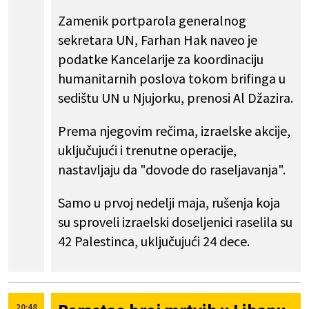
Zamenik portparola generalnog
sekretara UN, Farhan Hak naveo je
podatke Kancelarije za koordinaciju
humanitarnih poslova tokom brifinga u
sedištu UN u Njujorku, prenosi Al Džazira.
Prema njegovim rečima, izraelske akcije,
uključujući i trenutne operacije,
nastavljaju da "dovode do raseljavanja".
Samo u prvoj nedelji maja, rušenja koja
su sproveli izraelski doseljenici raselila su
42 Palestinca, uključujući 24 dece.
20:48