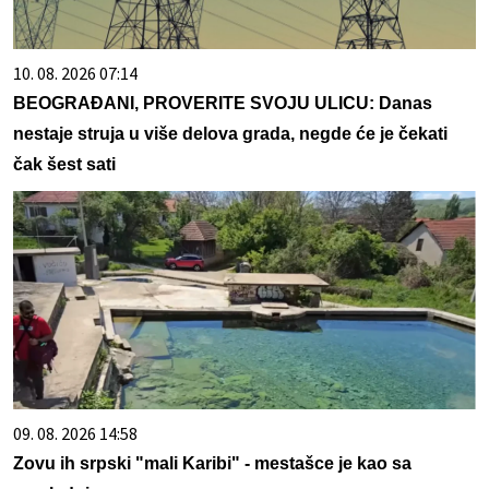
10. 08. 2026 07:14
BEOGRAĐANI, PROVERITE SVOJU ULICU: Danas
nestaje struja u više delova grada, negde će je čekati
čak šest sati
09. 08. 2026 14:58
Zovu ih srpski "mali Karibi" - mestašce je kao sa