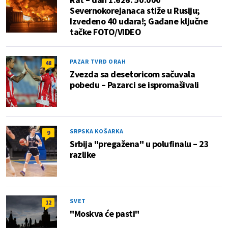
Severnokorejanaca stiže u Rusiju;
Izvedeno 40 udara!; Gađane ključne
tačke FOTO/VIDEO
PAZAR TVRD ORAH
48
Zvezda sa desetoricom sačuvala
pobedu – Pazarci se ispromašivali
SRPSKA KOŠARKA
9
Srbija "pregažena" u polufinalu – 23
razlike
SVET
12
"Moskva će pasti"