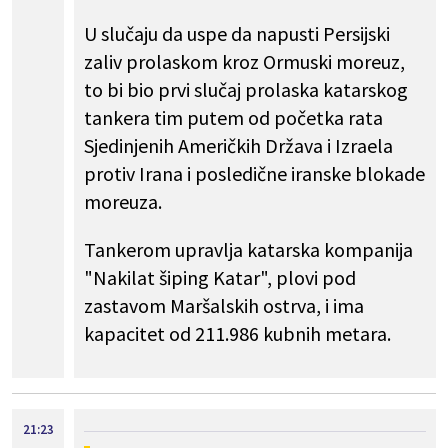
U slučaju da uspe da napusti Persijski
zaliv prolaskom kroz Ormuski moreuz,
to bi bio prvi slučaj prolaska katarskog
tankera tim putem od početka rata
Sjedinjenih Američkih Država i Izraela
protiv Irana i posledične iranske blokade
moreuza.
Tankerom upravlja katarska kompanija
"Nakilat šiping Katar", plovi pod
zastavom Maršalskih ostrva, i ima
kapacitet od 211.986 kubnih metara.
21:23