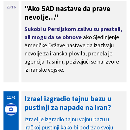
"Ako SAD nastave da prave
23:16
nevolje..."
Sukobi u Persijskom zalivu su prestali,
ali mogu da se obnove
ako Sjedinjenje
Američke Države nastave da izazivaju
nevolje za iranska plovila, prenela je
agencija Tasnim, pozivajući se na izvore
iz iranske vojske.
Izrael izgradio tajnu bazu u
22:41
pustinji za napade na Iran?
Izrael je izgradio tajnu vojnu bazu u
iračkoj pustinji kako bi podržao svoju