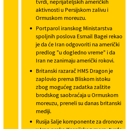
tvrdi, neprijateljskih američkih
aktivnosti u Persijskom zalivu i
Ormuskom moreuzu.
Portparol iranskog Ministarstva
spoljnih poslova Esmail Bagei rekao
je da će Iran odgovoriti na američki
predlog "u dogledno vreme" i da
Iran ne zanimaju američki rokovi.
Britanski razarač HMS Dragon je
zaplovio prema Bliskom istoku
zbog mogućeg zadatka zaštite
brodskog saobraćaja u Ormuskom
moreuzu, preneli su danas britanski
mediji.
Rusija šalje komponente za dronove