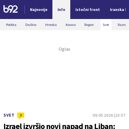
Najnovije
Info
Istočni front
Iranska kr
Nova vest
Politika
Društvo
Hronika
Kosovo
Region
Svet
Razno
SVET
09.05.2026.
23:57
2
Izrael izvršio novi napad na Liban: