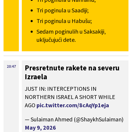
Tri poginula u Saadiji;
Tri poginula u Habušu;
Sedam poginulih u Saksakiji,
uključujući dete.
Presretnute rakete na severu
20:47
Izraela
JUST IN: INTERCEPTIONS IN
NORTHERN ISRAEL A SHORT WHILE
AGO
pic.twitter.com/8cAqYp1eja
— Sulaiman Ahmed (@ShaykhSulaiman)
May 9, 2026