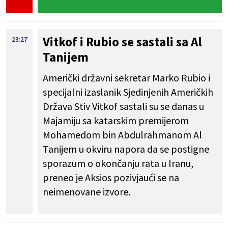
Vitkof i Rubio se sastali sa Al
23:27
Tanijem
Američki državni sekretar Marko Rubio i
specijalni izaslanik Sjedinjenih Američkih
Država Stiv Vitkof sastali su se danas u
Majamiju sa katarskim premijerom
Mohamedom bin Abdulrahmanom Al
Tanijem u okviru napora da se postigne
sporazum o okončanju rata u Iranu,
preneo je Aksios pozivjaući se na
neimenovane izvore.