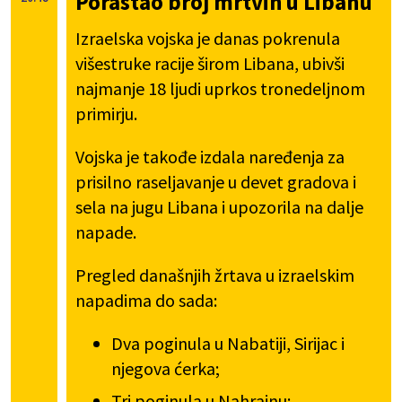
Porastao broj mrtvih u Libanu
Izraelska vojska je danas pokrenula
višestruke racije širom Libana, ubivši
najmanje 18 ljudi uprkos tronedeljnom
primirju.
Vojska je takođe izdala naređenja za
prisilno raseljavanje u devet gradova i
sela na jugu Libana i upozorila na dalje
napade.
Pregled današnjih žrtava u izraelskim
napadima do sada:
Dva poginula u Nabatiji, Sirijac i
njegova ćerka;
Tri poginula u Nahrainu;