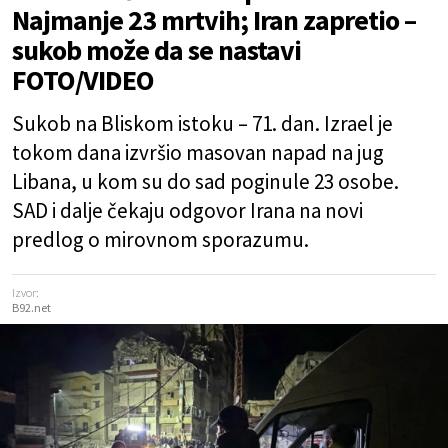
Najmanje 23 mrtvih; Iran zapretio –
sukob može da se nastavi
FOTO/VIDEO
Sukob na Bliskom istoku – 71. dan. Izrael je
tokom dana izvršio masovan napad na jug
Libana, u kom su do sad poginule 23 osobe.
SAD i dalje čekaju odgovor Irana na novi
predlog o mirovnom sporazumu.
Izvor:
B92.net