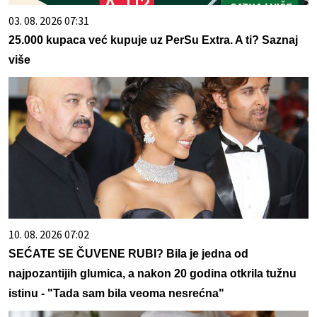
03. 08. 2026 07:31
25.000 kupaca već kupuje uz PerSu Extra. A ti? Saznaj
više
10. 08. 2026 07:02
SEĆATE SE ČUVENE RUBI? Bila je jedna od
najpozantijih glumica, a nakon 20 godina otkrila tužnu
istinu - "Tada sam bila veoma nesrećna"