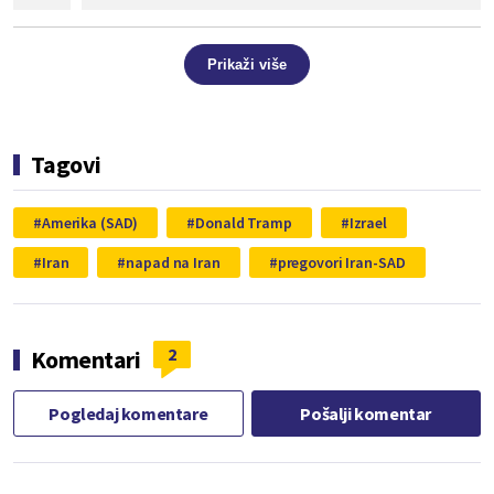
Prikaži više
Tagovi
Amerika (SAD)
Donald Tramp
Izrael
Iran
napad na Iran
pregovori Iran-SAD
2
Komentari
Pogledaj komentare
Pošalji komentar