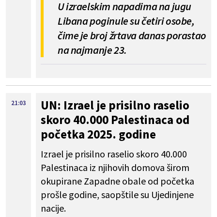
U izraelskim napadima na jugu
Libana poginule su četiri osobe,
čime je broj žrtava danas porastao
na najmanje 23.
UN: Izrael je prisilno raselio
21:03
skoro 40.000 Palestinaca od
početka 2025. godine
Izrael je prisilno raselio skoro 40.000
Palestinaca iz njihovih domova širom
okupirane Zapadne obale od početka
prošle godine, saopštile su Ujedinjene
nacije.