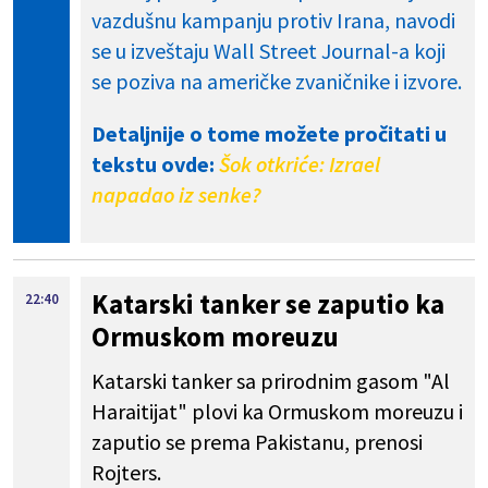
vazdušnu kampanju protiv Irana, navodi
se u izveštaju Wall Street Journal-a koji
se poziva na američke zvaničnike i izvore.
Detaljnije o tome možete pročitati u
tekstu ovde:
Šok otkriće: Izrael
napadao iz senke?
Katarski tanker se zaputio ka
22:40
Ormuskom moreuzu
Katarski tanker sa prirodnim gasom "Al
Haraitijat" plovi ka Ormuskom moreuzu i
zaputio se prema Pakistanu, prenosi
Rojters.