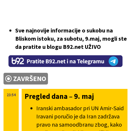
Sve najnovije informacije o sukobu na
Bliskom istoku, za subotu, 9.maj, mogli ste
da pratite u blogu B92.net UŽIVO
ZAVRŠENO
Pregled dana – 9. maj
23:54
Iranski ambasador pri UN Amir-Said
Iravani poručio je da Iran zadržava
pravo na samoodbranu zbog, kako