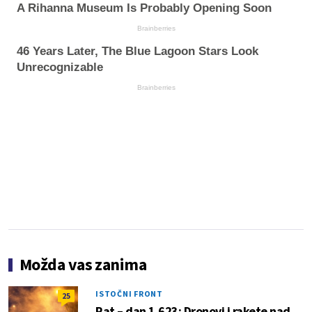
A Rihanna Museum Is Probably Opening Soon
Brainberries
46 Years Later, The Blue Lagoon Stars Look
Unrecognizable
Brainberries
Možda vas zanima
ISTOČNI FRONT
25
Rat – dan 1.623: Dronovi i rakete nad