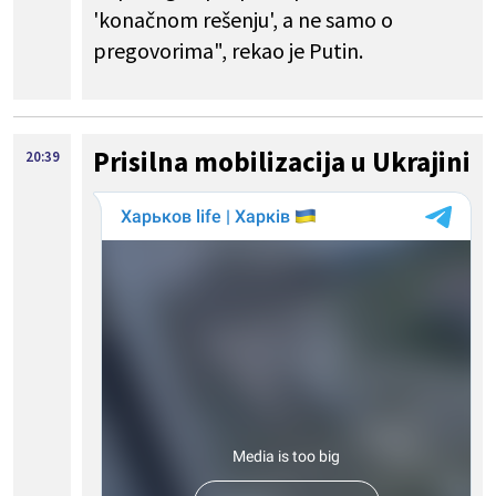
'konačnom rešenju', a ne samo o
pregovorima", rekao je Putin.
Prisilna mobilizacija u Ukrajini
20:39