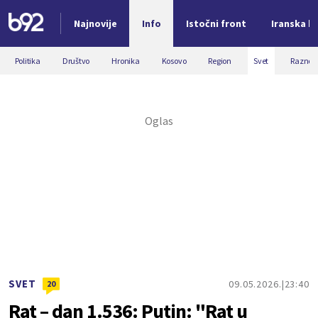
Najnovije
Info
Istočni front
Iranska kr
Nova vest
Politika
Društvo
Hronika
Kosovo
Region
Svet
Razno
SVET
09.05.2026.
23:40
20
Rat – dan 1.536: Putin: "Rat u