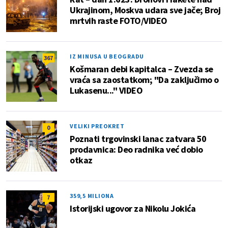
Ukrajinom, Moskva udara sve jače; Broj
mrtvih raste FOTO/VIDEO
IZ MINUSA U BEOGRADU
367
Košmaran debi kapitalca – Zvezda se
vraća sa zaostatkom; "Da zaključimo o
Lukasenu..." VIDEO
VELIKI PREOKRET
0
Poznati trgovinski lanac zatvara 50
prodavnica: Deo radnika već dobio
otkaz
359,5 MILIONA
7
Istorijski ugovor za Nikolu Jokića