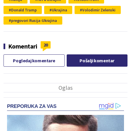
Donald Tramp
Ukrajina
Volodimir Zelenski
pregovori Rusija-Ukrajina
20
Komentari
Pogledaj komentare
Pošalji komentar
PREPORUKA ZA VAS