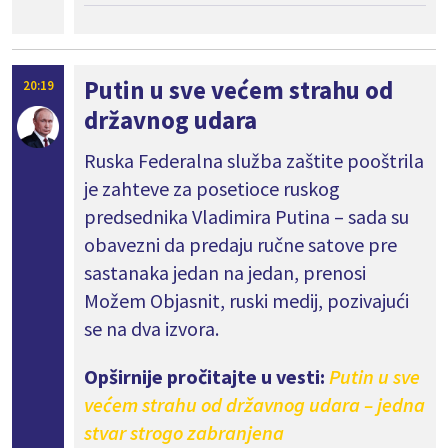
Putin u sve većem strahu od
20:19
državnog udara
Ruska Federalna služba zaštite pooštrila
je zahteve za posetioce ruskog
predsednika Vladimira Putina – sada su
obavezni da predaju ručne satove pre
sastanaka jedan na jedan, prenosi
Možem Objasnit, ruski medij, pozivajući
se na dva izvora.
Opširnije pročitajte u vesti:
Putin u sve
većem strahu od državnog udara – jedna
stvar strogo zabranjena