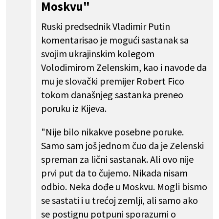
Moskvu"
Ruski predsednik Vladimir Putin
komentarisao je mogući sastanak sa
svojim ukrajinskim kolegom
Volodimirom Zelenskim, kao i navode da
mu je slovački premijer Robert Fico
tokom današnjeg sastanka preneo
poruku iz Kijeva.
"Nije bilo nikakve posebne poruke.
Samo sam još jednom čuo da je Zelenski
spreman za lični sastanak. Ali ovo nije
prvi put da to čujemo. Nikada nisam
odbio. Neka dođe u Moskvu. Mogli bismo
se sastati i u trećoj zemlji, ali samo ako
se postignu potpuni sporazumi o