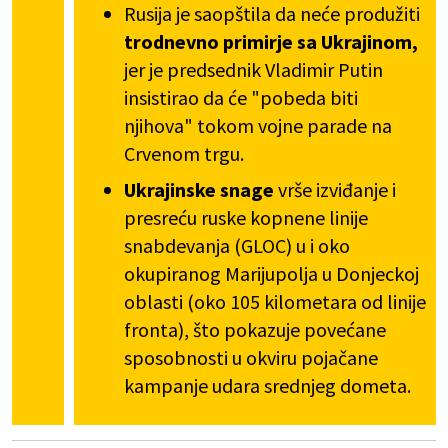
Rusija je saopštila da neće produžiti
trodnevno primirje sa Ukrajinom,
jer je predsednik Vladimir Putin
insistirao da će "pobeda biti
njihova" tokom vojne parade na
Crvenom trgu.
Ukrajinske snage
vrše izviđanje i
presreću ruske kopnene linije
snabdevanja (GLOC) u i oko
okupiranog Marijupolja u Donjeckoj
oblasti (oko 105 kilometara od linije
fronta), što pokazuje povećane
sposobnosti u okviru pojačane
kampanje udara srednjeg dometa.