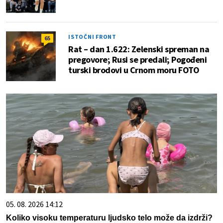
ISTOČNI FRONT
65
Rat – dan 1.622: Zelenski spreman na
pregovore; Rusi se predali; Pogođeni
turski brodovi u Crnom moru FOTO
05. 08. 2026 14:12
Koliko visoku temperaturu ljudsko telo može da izdrži?