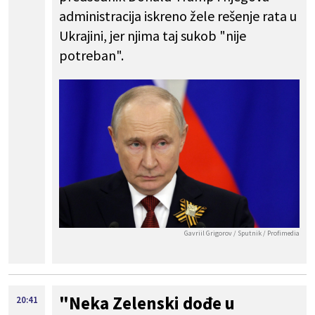
administracija iskreno žele rešenje rata u
Ukrajini, jer njima taj sukob "nije
potreban".
Gavriil Grigorov / Sputnik / Profimedia
"Neka Zelenski dođe u
20:41