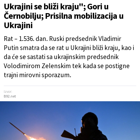
Ukrajini se bliži kraju"; Gori u
Černobilju; Prisilna mobilizacija u
Ukrajini
Rat – 1.536. dan. Ruski predsednik Vladimir
Putin smatra da se rat u Ukrajini bliži kraju, kao i
da će se sastati sa ukrajinskim predsednik
Volodimirom Zelenskim tek kada se postigne
trajni mirovni sporazum.
Izvor:
B92.net