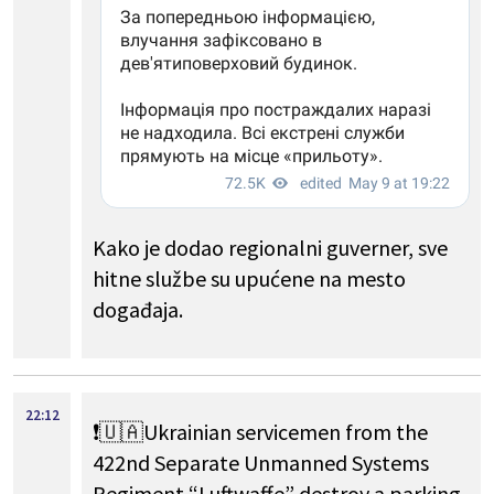
Kako je dodao regionalni guverner, sve
hitne službe su upućene na mesto
događaja.
22:12
❗️🇺🇦Ukrainian servicemen from the
422nd Separate Unmanned Systems
Regiment “Luftwaffe” destroy a parking