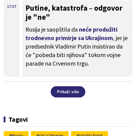
Putine, katastrofa – odgovor
17:57
je "ne"
Rusija je saopštila da
neće produžiti
trodnevno primirje sa Ukrajinom
, jer je
predsednik Vladimir Putin insistirao da
će "pobeda biti njihova" tokom vojne
parade na Crvenom trgu.
Prikaži više
Tagovi
Rusija
rat u Ukrajini
Istočni front