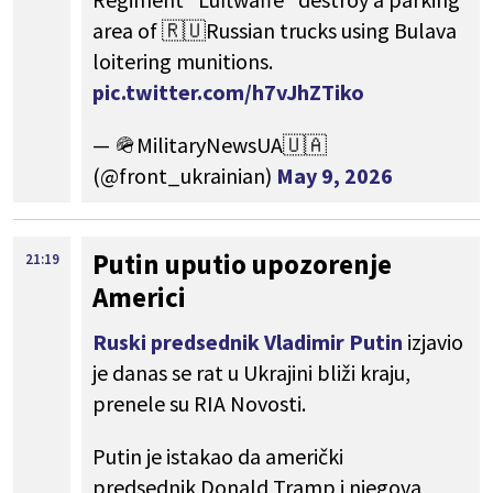
area of 🇷🇺Russian trucks using Bulava
loitering munitions.
pic.twitter.com/h7vJhZTiko
— 🪖MilitaryNewsUA🇺🇦
(@front_ukrainian)
May 9, 2026
Putin uputio upozorenje
21:19
Americi
Ruski predsednik Vladimir Putin
izjavio
je danas se rat u Ukrajini bliži kraju,
prenele su RIA Novosti.
Putin je istakao da američki
predsednik Donald Tramp i njegova