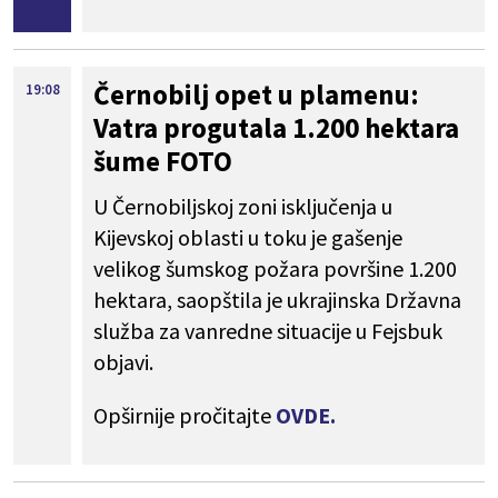
Černobilj opet u plamenu:
19:08
Vatra progutala 1.200 hektara
šume FOTO
U Černobiljskoj zoni isključenja u
Kijevskoj oblasti u toku je gašenje
velikog šumskog požara površine 1.200
hektara, saopštila je ukrajinska Državna
služba za vanredne situacije u Fejsbuk
objavi.
Opširnije pročitajte
OVDE.