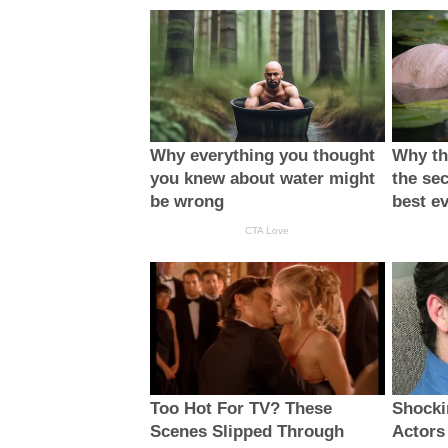
Why everything you thought
Why thi
you knew about water might
the sec
be wrong
best e
CTA Love
Too Hot For TV? These
Shocki
Scenes Slipped Through
Actors