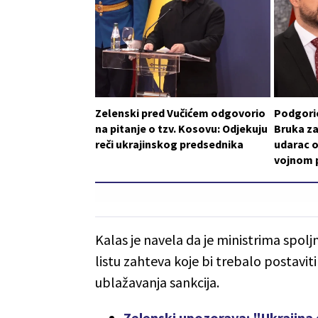
Zelenski pred Vučićem odgovorio
Podgoric
na pitanje o tzv. Kosovu: Odjekuju
Bruka za
reči ukrajinskog predsednika
udarac o
vojnom p
Kalas je navela da je ministrima spol
listu zahteva koje bi trebalo postaviti
ublažavanja sankcija.
Zelenski upozorava: "Ukrajina 