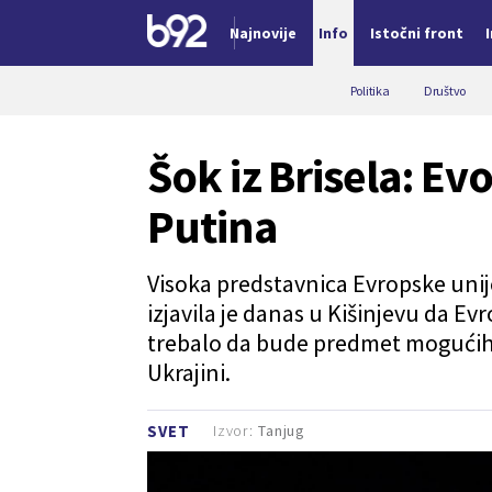
Najnovije
Info
Istočni front
Nova vest
Politika
Društvo
Šok iz Brisela: Ev
Putina
Visoka predstavnica Evropske unije
izjavila je danas u Kišinjevu da Ev
trebalo da bude predmet mogućih 
Ukrajini.
Izvor:
Tanjug
SVET