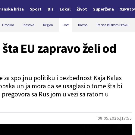
Iranska kriza
Sport
Biz
Lokal
Život
Superžena
92Puto
Hronika
Kosovo
Region
Svet
Razno
Rat na Bliskom istoku
o šta EU zapravo želi od
 za spoljnu politiku i bezbednost Kaja Kalas
ropska unija mora da se usaglasi o tome šta bi
pregovora sa Rusijom u vezi sa ratom u
08.05.2026.
17:55