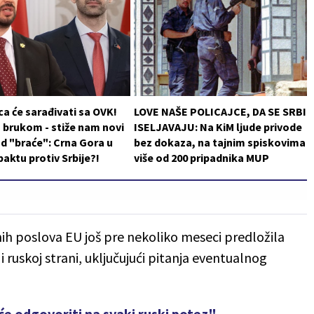
a će sarađivati sa OVK!
LOVE NAŠE POLICAJCE, DA SE SRBI
 brukom - stiže nam novi
ISELJAVAJU: Na KiM ljude privode
d "braće": Crna Gora u
bez dokaza, na tajnim spiskovima
aktu protiv Srbije?!
više od 200 pripadnika MUP
jnih poslova EU još pre nekoliko meseci predložila
 i ruskoj strani, uključujući pitanja eventualnog
će odgovoriti na svaki ruski potez"