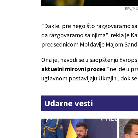
EPA/MI
"Dakle, pre nego što razgovaramo s
da razgovaramo sa njima", rekla je K
predsednicom Moldavije Majom Sand
Ona je, navodi se u saopštenju Evrops
aktuelni mirovni proces
"ne ide u pr
uglavnom postavljaju Ukrajini, dok s
Udarne vesti