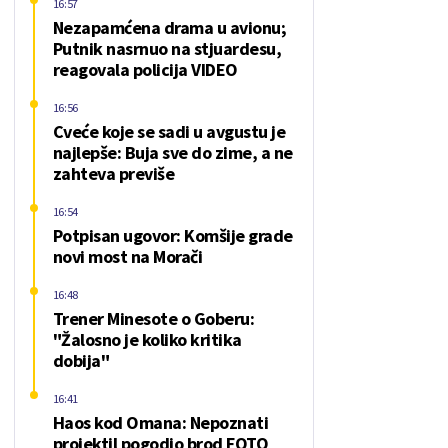
16:57
Nezapamćena drama u avionu;
Putnik nasrnuo na stjuardesu,
reagovala policija VIDEO
16:56
Cveće koje se sadi u avgustu je
najlepše: Buja sve do zime, a ne
zahteva previše
16:54
Potpisan ugovor: Komšije grade
novi most na Morači
16:48
Trener Minesote o Goberu:
"Žalosno je koliko kritika
dobija"
16:41
Haos kod Omana: Nepoznati
projektil pogodio brod FOTO