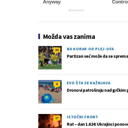
Anyway
Contro
Brainberries
Možda vas zanima
NA KORAK OD PLEJ-OFA
80
Partizan već može da se sprema z
EVO ŠTA SE KAŽNJAVA
6
Dronovi patroliraju nad grčkim 
ISTOČNI FRONT
17
Rat – dan 1.624: Ukrajinci pono