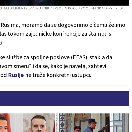
CHAEL KLIMENTYEV / SPUTNIK / KREMLIN POOL / POOL MANDATORY CREDIT
a Rusima, moramo da se dogovorimo o čemu želimo
alas tokom zajedničke konfrencije za štampu s
u.
ke službe za spoljne poslove (EEAS) istakla da
avom smeru" i da se, kako je navela, zahtevi
e od
Rusije
ne traže konkretni ustupci.