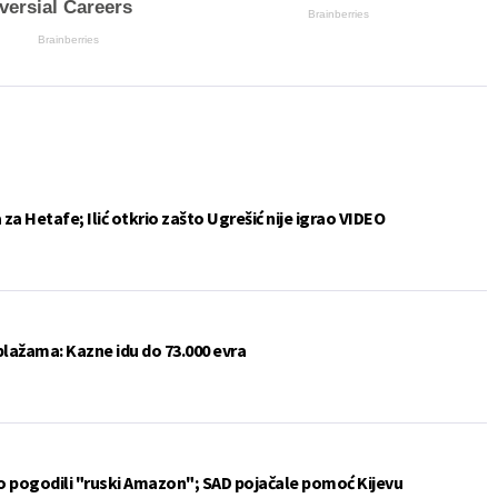
versial Careers
Brainberries
Brainberries
a Hetafe; Ilić otkrio zašto Ugrešić nije igrao VIDEO
plažama: Kazne idu do 73.000 evra
vo pogodili "ruski Amazon"; SAD pojačale pomoć Kijevu