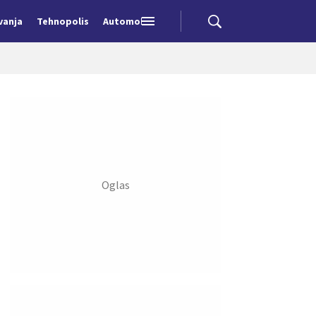
vanja
Tehnopolis
Automobili