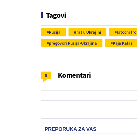
Tagovi
Rusija
rat u Ukrajini
Istočni fro
pregovori Rusija-Ukrajina
Kaja Kalas
Komentari
5
PREPORUKA ZA VAS