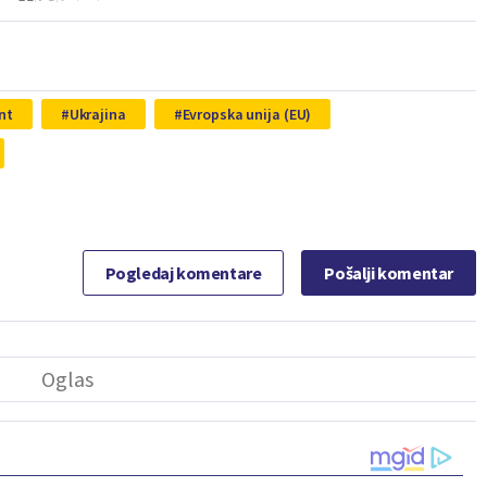
nt
Ukrajina
Evropska unija (EU)
Pogledaj komentare
Pošalji komentar