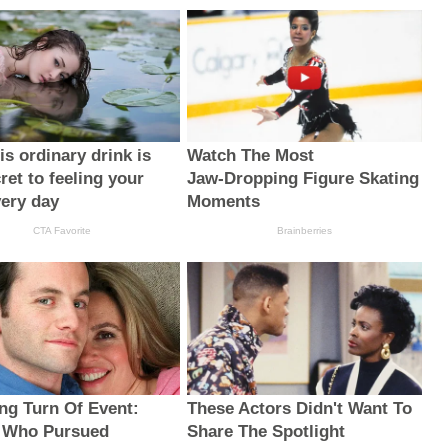
s ordinary drink is
Watch The Most
ret to feeling your
Jaw‑Dropping Figure Skating
very day
Moments
CTA Favorite
Brainberries
ng Turn Of Event:
These Actors Didn't Want To
 Who Pursued
Share The Spotlight