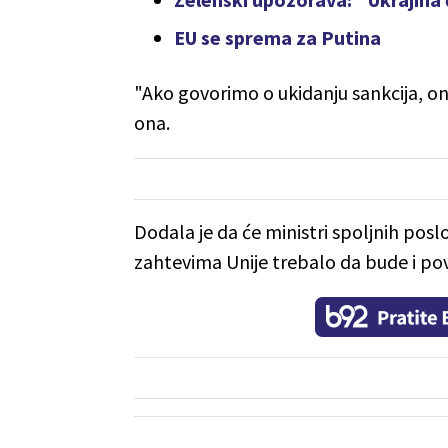
EU se sprema za Putina
"Ako govorimo o ukidanju sankcija, on
ona.
Dodala je da će ministri spoljnih pos
zahtevima Unije trebalo da bude i povl