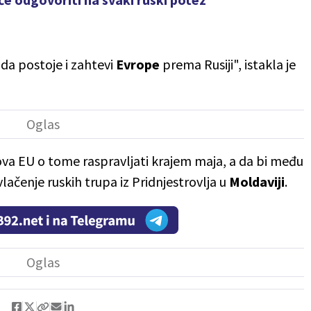
da postoje i zahtevi
Evrope
prema Rusiji", istakla je
lova EU o tome raspravljati krajem maja, a da bi među
ačenje ruskih trupa iz Pridnjestrovlja u
Moldaviji
.