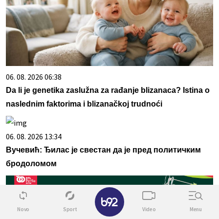
06. 08. 2026 06:38
Da li je genetika zaslužna za rađanje blizanaca? Istina o
naslednim faktorima i blizanačkoj trudnoći
06. 08. 2026 13:34
Вучевић: Ђилас је свестан да је пред политичким
бродоломом
✕
Novo
Sport
Video
Menu