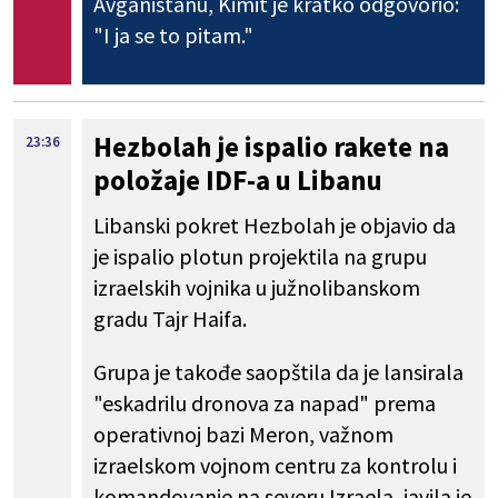
Avganistanu, Kimit je kratko odgovorio:
"I ja se to pitam."
Hezbolah je ispalio rakete na
23:36
položaje IDF-a u Libanu
Libanski pokret Hezbolah je objavio da
je ispalio plotun projektila na grupu
izraelskih vojnika u južnolibanskom
gradu Tajr Haifa.
Grupa je takođe saopštila da je lansirala
"eskadrilu dronova za napad" prema
operativnoj bazi Meron, važnom
izraelskom vojnom centru za kontrolu i
komandovanje na severu Izraela, javila je