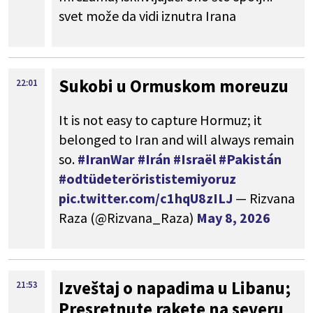
svet može da vidi iznutra Irana
Sukobi u Ormuskom moreuzu
22:01
It is not easy to capture Hormuz; it
belonged to Iran and will always remain
so.
#IranWar‌
#Irán
#Israël
#Pakistán
#odtüdeterörististemiyoruz
pic.twitter.com/c1hqU8zILJ
— Rizvana
Raza (@Rizvana_Raza)
May 8, 2026
Izveštaj o napadima u Libanu;
21:53
Presretnute rakete na severu