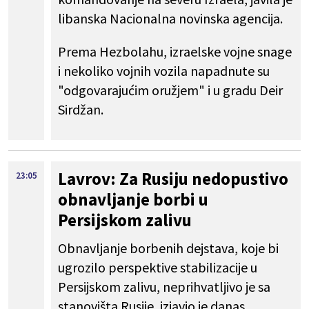
libanska Nacionalna novinska agencija.
Prema Hezbolahu, izraelske vojne snage
i nekoliko vojnih vozila napadnute su
"odgovarajućim oružjem" i u gradu Deir
Sirdžan.
Lavrov: Za Rusiju nedopustivo
23:05
obnavljanje borbi u
Persijskom zalivu
Obnavljanje borbenih dejstava, koje bi
ugrozilo perspektive stabilizacije u
Persijskom zalivu, neprihvatljivo je sa
stanovišta Rusije, izjavio je danas