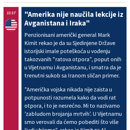
"Amerika nije naučila lekcije iz
23:37
Avganistana i Iraka"
Penzionisani američki general Mark
Kimit rekao je da su Sjedinjene Države
istorijski imale poteškoća u vođenju
takozvanih "ratova otpora", poput onih
u Vijetnamu i Avganistanu, i smatra da je
trenutni sukob sa Iranom sličan primer.
"Američka vojska nikada nije zaista u
potpunosti razumela kako da vodi rat
otpora, i to je nesrećno. Mi to nazivamo
'zabludom brojanja mrtvih'. U Vijetnamu
smo verovali da ćemo pobediti što više
ljudi ubijemo", rekao je Kimit za Al