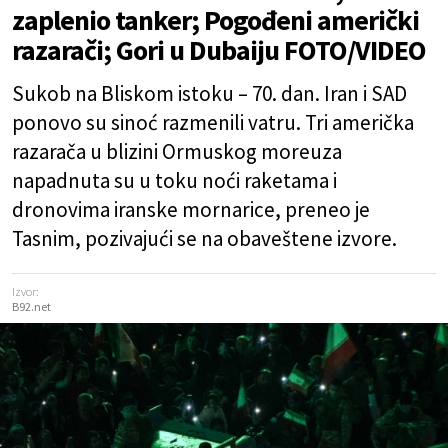
zaplenio tanker; Pogođeni američki
razarači; Gori u Dubaiju FOTO/VIDEO
Sukob na Bliskom istoku – 70. dan. Iran i SAD
ponovo su sinoć razmenili vatru. Tri američka
razarača u blizini Ormuskog moreuza
napadnuta su u toku noći raketama i
dronovima iranske mornarice, preneo je
Tasnim, pozivajući se na obaveštene izvore.
Izvor:
B92.net