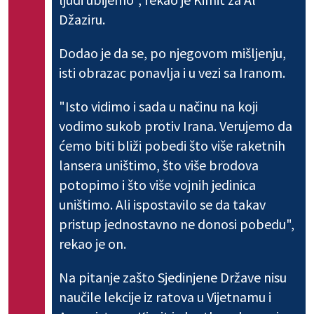
Džaziru.
Dodao je da se, po njegovom mišljenju,
isti obrazac ponavlja i u vezi sa Iranom.
"Isto vidimo i sada u načinu na koji
vodimo sukob protiv Irana. Verujemo da
ćemo biti bliži pobedi što više raketnih
lansera uništimo, što više brodova
potopimo i što više vojnih jedinica
uništimo. Ali ispostavilo se da takav
pristup jednostavno ne donosi pobedu",
rekao je on.
Na pitanje zašto Sjedinjene Države nisu
naučile lekcije iz ratova u Vijetnamu i