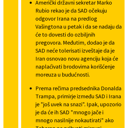
Američki državni sekretar Marko
Rubio rekao je da SAD očekuju
odgovor Irana na predlog
Vašingtona u petak i da se nadaju da
će to dovesti do ozbiljnih
pregovora. Međutim, dodao je da
SAD neće tolerisati izveštaje da je
Iran osnovao novu agenciju koja će
naplaćivati brodovima korišćenje
moreuza u budućnosti.
Prema rečima predsednika Donalda
Trampa, primirje između SAD i Irana
je "još uvek na snazi". Ipak, upozorio
je da će ih SAD "mnogo jače i
mnogo nasilnije nokautirati" ako