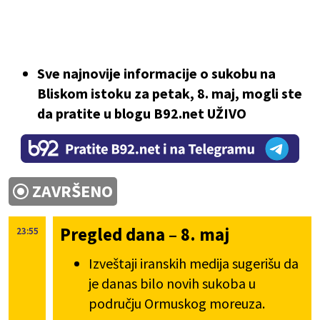
Sve najnovije informacije o sukobu na
Bliskom istoku za petak, 8. maj, mogli ste
da pratite u blogu B92.net UŽIVO
ZAVRŠENO
Pregled dana – 8. maj
23:55
Izveštaji iranskih medija sugerišu da
je danas bilo novih sukoba u
području Ormuskog moreuza.