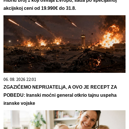
Hibrid broj 1 koji osvaja Evropu, sada po specijalnoj
akcijskoj ceni od 19.990€ do 31.8.
06. 08. 2026 22:01
ZGAZIĆEMO NEPRIJATELjA, A OVO JE RECEPT ZA
POBEDU: Iranski moćni general otkrio tajnu uspeha
iranske vojske