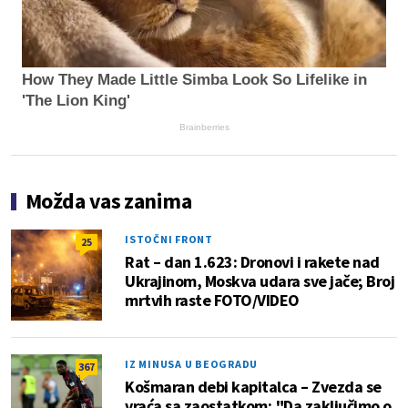
How They Made Little Simba Look So Lifelike in
'The Lion King'
Brainberries
Možda vas zanima
ISTOČNI FRONT
25
Rat – dan 1.623: Dronovi i rakete nad
Ukrajinom, Moskva udara sve jače; Broj
mrtvih raste FOTO/VIDEO
IZ MINUSA U BEOGRADU
367
Košmaran debi kapitalca – Zvezda se
vraća sa zaostatkom; "Da zaključimo o