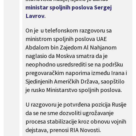
ministar spoljnih poslova Sergej
Lavrov
.
On je u telefonskom razgovoru sa
ministrom spoljnih poslova UAE
Abdalom bin Zajedom Al Nahjanom
naglasio da Moskva smatra da je
neophodno usredsrediti se na podršku
pregovaračkim naporima između Irana i
Sjedinjenih Američkih Država, saopštilo
je rusko Ministarstvo spoljnih poslova.
U razgovoru je potvrđena pozicija Rusije
da se ne sme dozvoliti ugrožavanje
procesa stabilizacije kroz obnovu vojnih
dejstava, prenosi RIA Novosti.