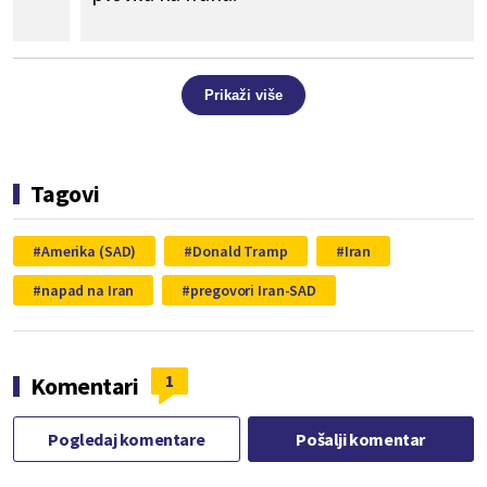
Prikaži više
Tagovi
Amerika (SAD)
Donald Tramp
Iran
napad na Iran
pregovori Iran-SAD
1
Komentari
Pogledaj komentare
Pošalji komentar