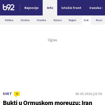
Najnovije
Info
Istočni front
Iranska kr
Nova vest
Politika
Društvo
Hronika
Kosovo
Region
Svet
Razno
SVET
08.05.2026.
23:56
1
Bukti u Ormuskom moreuzu; Iran