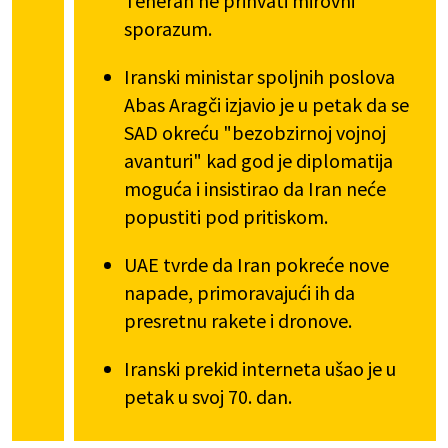
Teheran ne prihvati mirovni
sporazum.
Iranski ministar spoljnih poslova
Abas Aragči izjavio je u petak da se
SAD okreću "bezobzirnoj vojnoj
avanturi" kad god je diplomatija
moguća i insistirao da Iran neće
popustiti pod pritiskom.
UAE tvrde da Iran pokreće nove
napade, primoravajući ih da
presretnu rakete i dronove.
Iranski prekid interneta ušao je u
petak u svoj 70. dan.