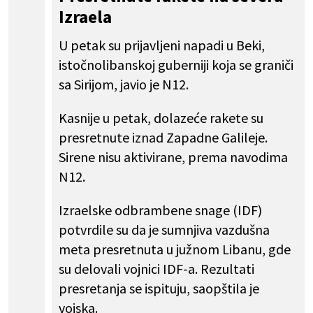
Izraela
U petak su prijavljeni napadi u Beki,
istočnolibanskoj guberniji koja se graniči
sa Sirijom, javio je N12.
Kasnije u petak, dolazeće rakete su
presretnute iznad Zapadne Galileje.
Sirene nisu aktivirane, prema navodima
N12.
Izraelske odbrambene snage (IDF)
potvrdile su da je sumnjiva vazdušna
meta presretnuta u južnom Libanu, gde
su delovali vojnici IDF-a. Rezultati
presretanja se ispituju, saopštila je
vojska.