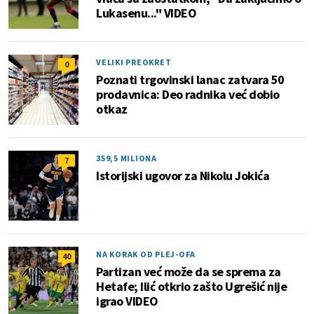
Lukasenu..." VIDEO
VELIKI PREOKRET
0
Poznati trgovinski lanac zatvara 50
prodavnica: Deo radnika već dobio
otkaz
359,5 MILIONA
7
Istorijski ugovor za Nikolu Jokića
NA KORAK OD PLEJ-OFA
40
Partizan već može da se sprema za
Hetafe; Ilić otkrio zašto Ugrešić nije
igrao VIDEO