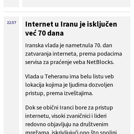
Internet u Iranu je isključen
22:57
već 70 dana
Iranska vlada je nametnula 70. dan
zatvaranja interneta, prema podacima
servisa za praćenje veba NetBlocks.
Vlada u Teheranu ima belu listu veb
lokacija kojima je ljudima dozvoljen
pristup, prema izveštajima.
Dok se obični Iranci bore za pristup
internetu, visoki zvaničnici i lideri
redovno objavljuju na društvenim
mrežama, iskrivljujući ono što spoljni