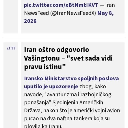
pic.twitter.com/xBtNmtIKVT
— Iran
NewsFeed (@IranNewsFeedX)
May 8,
2026
Iran oštro odgovorio
21:33
Vašingtonu – "svet sada vidi
pravu istinu"
Iransko Ministarstvo spoljnih poslova
uputilo je upozorenje
zbog, kako
navode, "avanturizma i razbojničkog
ponašanja" Sjedinjenih Američkih
Država, nakon što je američki vojni avion
pucao na dva naftna tankera koja su
plovila ka Iranu.