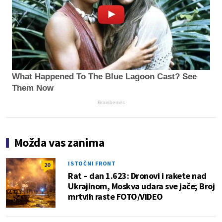
What Happened To The Blue Lagoon Cast? See
Them Now
Brainberries
Možda vas zanima
ISTOČNI FRONT
20
Rat – dan 1.623: Dronovi i rakete nad
Ukrajinom, Moskva udara sve jače; Broj
mrtvih raste FOTO/VIDEO