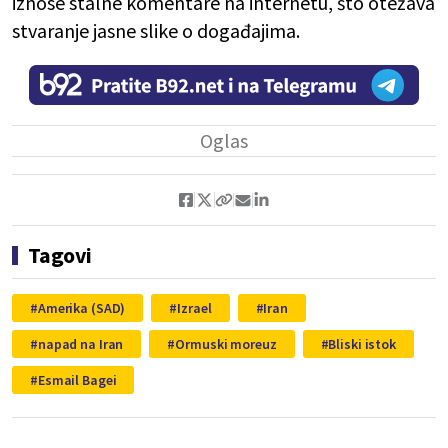
iznose stalne komentare na internetu, što otežava
stvaranje jasne slike o događajima.
Tagovi
Amerika (SAD)
Izrael
Iran
napad na Iran
Ormuski moreuz
Bliski istok
Esmail Bagei