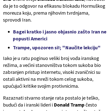
da je to odgovor na efikasnu blokadu Hormuškog
moreuza koju, prema njihovim tvrdnjama,
sprovodi Iran.
Bagei kratko i jasno objasnio zašto Iran ne
popusti Americi
Trampe, upozoren si!; "Naučite lekciju"
Iako je u ratu poginuo veliki broj vođa iranskog
režima, a većini stanovništva tokom sukoba bio
zabranjen pristup internetu, visoki zvaničnici su
ostali aktivni na mreži tokom celog sukoba,
upućujući kritike svojim protivnicima.
Razaznati stvarno stanje rata postalo je teško,
budući da i iranski lideri i
Donald Tramp
često