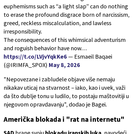
euphemisms such as “a light slap” can do nothing
to erase the profound disgrace born of narcissism,
greed, reckless miscalculation, and lawless
irresponsibility.
The consequences of this whimsical adventurism
and roguish behavior have now…
https://t.co/LVjvYqkKe6
— Esmaeil Baqaei
(@IRIMFA_SPOX)
May 8, 2026
"Nepovezane i zabludele objave više nemaju
nikakav uticaj na stvarnost – iako, kao i uvek, važi
da što dublje tonu u ludilo, to postaju maštovitiji u
njegovom opravdavanju", dodao je Bagei.
Američka blokada i "rat na internetu"
SAD
brane svoju
blokadu iranskih luka
, navodeći