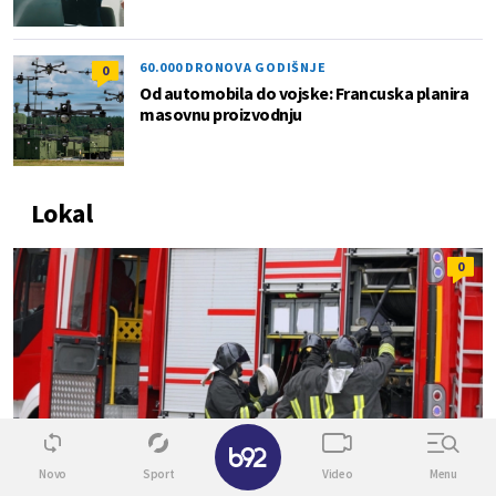
60.000 DRONOVA GODIŠNJE
0
Od automobila do vojske: Francuska planira
masovnu proizvodnju
Lokal
0
✕
Novo
Sport
Video
Menu