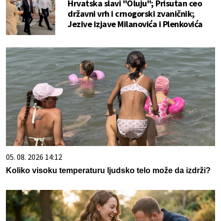
Hrvatska slavi "Oluju"; Prisutan ceo
državni vrh i crnogorski zvaničnik;
Jezive izjave Milanovića i Plenkovića
05. 08. 2026 14:12
Koliko visoku temperaturu ljudsko telo može da izdrži?