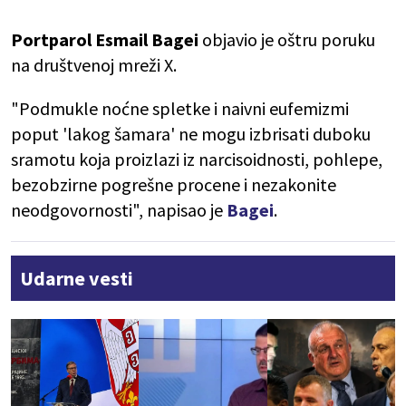
Portparol Esmail Bagei
objavio je oštru poruku
na društvenoj mreži X.
"Podmukle noćne spletke i naivni eufemizmi
poput 'lakog šamara' ne mogu izbrisati duboku
sramotu koja proizlazi iz narcisoidnosti, pohlepe,
bezobzirne pogrešne procene i nezakonite
neodgovornosti", napisao je
Bagei
.
Udarne vesti