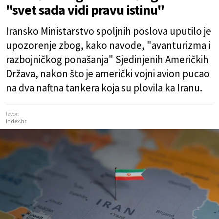
"svet sada vidi pravu istinu"
Iransko Ministarstvo spoljnih poslova uputilo je
upozorenje zbog, kako navode, "avanturizma i
razbojničkog ponašanja" Sjedinjenih Američkih
Država, nakon što je američki vojni avion pucao
na dva naftna tankera koja su plovila ka Iranu.
Izvor:
Index.hr