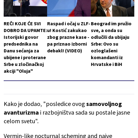
REČI KOJE ĆE SVI
Raspad i očaj u ZLF-
Beograd im pružio
DOBRO DA UPAMTE:
u! Kostić zakukao
sve, a onda su
Istorijski govor
zbog prazne kase -
odlučili da ubijaju
predsednika na
pa priznao izborni
Srbe: Ovo su
Danu sećanja za
debakl! (VIDEO)
ozloglašeni
ubijene i proterane
komandanti iz
Srbe u zločinačkoj
Hrvatske i BiH
akciji "Oluja"
Kako je dodao, "posledice ovog
samovoljnog
avanturizma
i razbojništva sada su postale jasne
celom svetu".
Vermin-like nocturnal scheming and naive