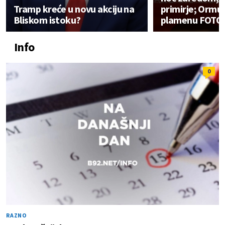
Tramp kreće u novu akciju na
primirje; Ormu
Bliskom istoku?
plamenu FOTO
Info
0
RAZNO