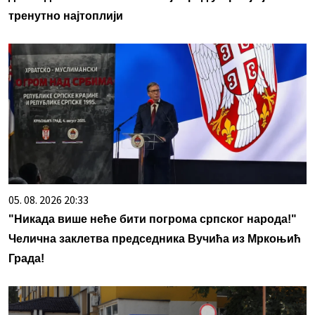
тренутно најтоплији
05. 08. 2026 20:33
"Никада више неће бити погрома српског народа!"
Челична заклетва председника Вучића из Мркоњић
Града!