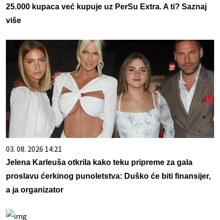
25.000 kupaca već kupuje uz PerSu Extra. A ti? Saznaj
više
03. 08. 2026 14:21
Jelena Karleuša otkrila kako teku pripreme za gala
proslavu ćerkinog punoletstva: Duško će biti finansijer,
a ja organizator