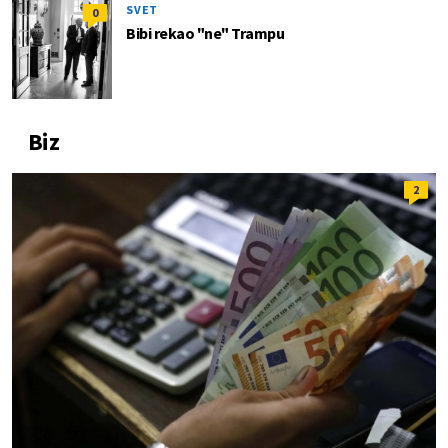
SVET
0
Bibi rekao "ne" Trampu
Biz
2