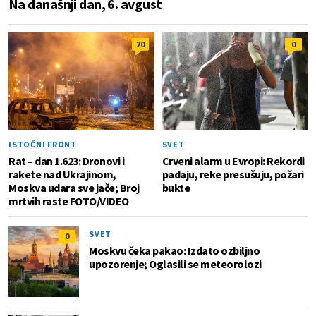
Na današnji dan, 6. avgust
20
0
ISTOČNI FRONT
SVET
Rat – dan 1.623: Dronovi i
Crveni alarm u Evropi: Rekordi
rakete nad Ukrajinom,
padaju, reke presušuju, požari
Moskva udara sve jače; Broj
bukte
mrtvih raste FOTO/VIDEO
SVET
0
Moskvu čeka pakao: Izdato ozbiljno
upozorenje; Oglasili se meteorolozi