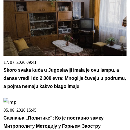
17. 07. 2026 09:41
Skoro svaka kuća u Jugoslaviji imala je ovu lampu, a
danas vredi i do 2.000 evra: Mnogi je čuvaju u podrumu,
a pojma nemaju kakvo blago imaju
05. 08. 2026 15:45
Сазнања „Политике”: Ко је поставио замку
Митрополиту Методију у Горњем Заостру