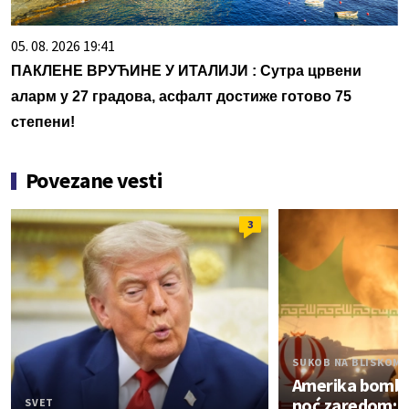
05. 08. 2026 19:41
ПАКЛЕНЕ ВРУЋИНЕ У ИТАЛИЈИ : Сутра црвени
аларм у 27 градова, асфалт достиже готово 75
степени!
Povezane vesti
3
SUKOB NA BLISKOM 
Amerika bomba
noć zaredom; I
SVET