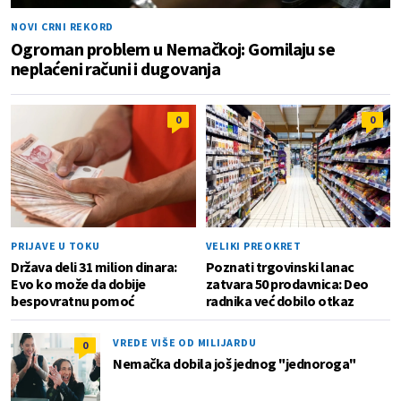
NOVI CRNI REKORD
Ogroman problem u Nemačkoj: Gomilaju se
neplaćeni računi i dugovanja
0
0
PRIJAVE U TOKU
VELIKI PREOKRET
Država deli 31 milion dinara:
Poznati trgovinski lanac
Evo ko može da dobije
zatvara 50 prodavnica: Deo
bespovratnu pomoć
radnika već dobilo otkaz
VREDE VIŠE OD MILIJARDU
0
Nemačka dobila još jednog "jednoroga"