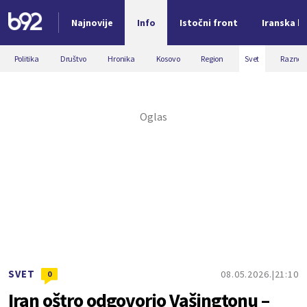
Najnovije
Info
Istočni front
Iranska kr
Nova vest
Politika
Društvo
Hronika
Kosovo
Region
Svet
Razno
SVET
08.05.2026.
21:10
0
Iran oštro odgovorio Vašingtonu –