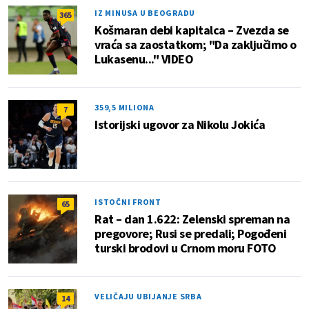
IZ MINUSA U BEOGRADU
365
Košmaran debi kapitalca – Zvezda se
vraća sa zaostatkom; "Da zaključimo o
Lukasenu..." VIDEO
359,5 MILIONA
7
Istorijski ugovor za Nikolu Jokića
ISTOČNI FRONT
65
Rat – dan 1.622: Zelenski spreman na
pregovore; Rusi se predali; Pogođeni
turski brodovi u Crnom moru FOTO
VELIČAJU UBIJANJE SRBA
14