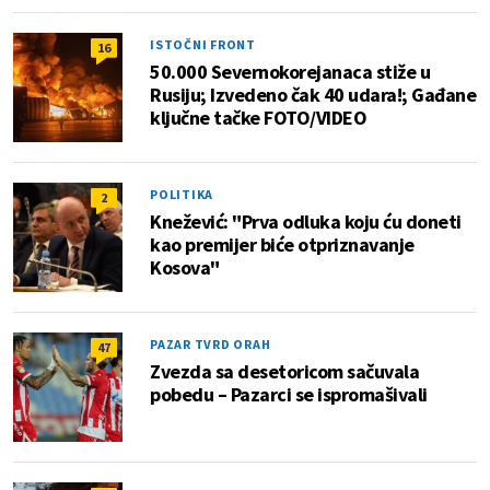
ISTOČNI FRONT
16
50.000 Severnokorejanaca stiže u
Rusiju; Izvedeno čak 40 udara!; Gađane
ključne tačke FOTO/VIDEO
POLITIKA
2
Knežević: "Prva odluka koju ću doneti
kao premijer biće otpriznavanje
Kosova"
PAZAR TVRD ORAH
47
Zvezda sa desetoricom sačuvala
pobedu – Pazarci se ispromašivali