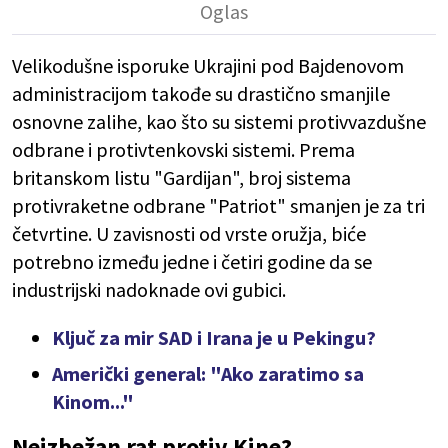
Velikodušne isporuke Ukrajini pod Bajdenovom
administracijom takođe su drastično smanjile
osnovne zalihe, kao što su sistemi protivvazdušne
odbrane i protivtenkovski sistemi. Prema
britanskom listu "Gardijan", broj sistema
protivraketne odbrane "Patriot" smanjen je za tri
četvrtine. U zavisnosti od vrste oružja, biće
potrebno između jedne i četiri godine da se
industrijski nadoknade ovi gubici.
Ključ za mir SAD i Irana je u Pekingu?
Američki general: "Ako zaratimo sa
Kinom..."
Neizbežan rat protiv Kine?