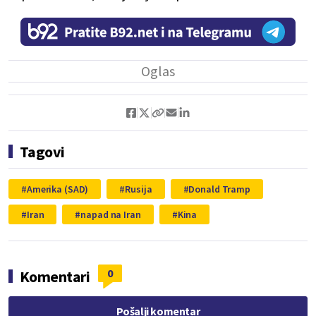
Tagovi
Amerika (SAD)
Rusija
Donald Tramp
Iran
napad na Iran
Kina
0
Komentari
Pošalji komentar