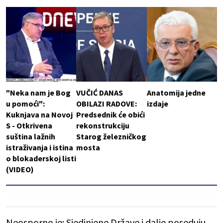
"Neka nam je Bog
VUČIĆ DANAS
Anatomija jedne
u pomoći":
OBILAZI RADOVE:
izdaje
Kuknjava na Novoj
Predsednik će obići
S - Otkrivena
rekonstrukciju
suština lažnih
Starog železničkog
istraživanja i istina
mosta
o blokaderskoj listi
(VIDEO)
Neosporno je: Sjedinjene Države i dalje poseduju