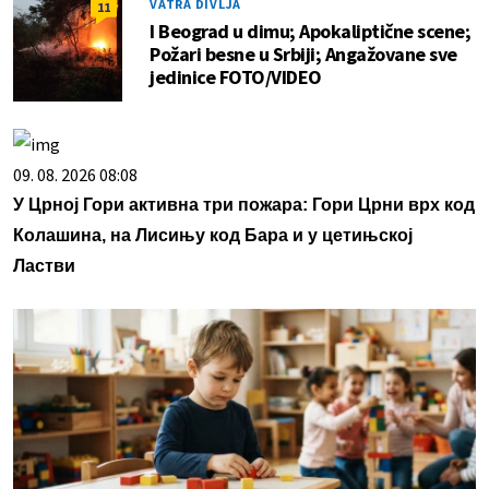
VATRA DIVLJA
11
I Beograd u dimu; Apokaliptične scene;
Požari besne u Srbiji; Angažovane sve
jedinice FOTO/VIDEO
09. 08. 2026 08:08
У Црној Гори активна три пожара: Гори Црни врх код
Колашина, на Лисињу код Бара и у цетињској
Ластви