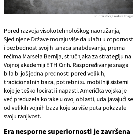
shutterstock, Creativa Images
Pored razvoja visokotehnološkog naoružanja,
Sjedinjene Države moraju više da ulažu u otpornost
i bezbednost svojih lanaca snabdevanja, prema
rečima Marsela Bernija, stručnjaka za strategiju na
Vojnoj akademiji ETH Cirih. Raspoređivanje snaga
bila bi još jedna prednost: pored velikih,
tradicionalnih baza, potrebni su mobilniji sistemi
koje je teško locirati i napasti. Američka vojska je
već preduzela korake u ovoj oblasti, udaljavajući se
od velikih vojnih baza koje su više puta pokazale
svoju ranjivost.
Era nesporne superiornosti je završena