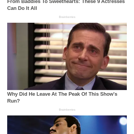
From Baddies To Sweethearts: These 9 Actresses
Can Do It All
Brainberries
Why Did He Leave At The Peak Of This Show's
Run?
Brainberries