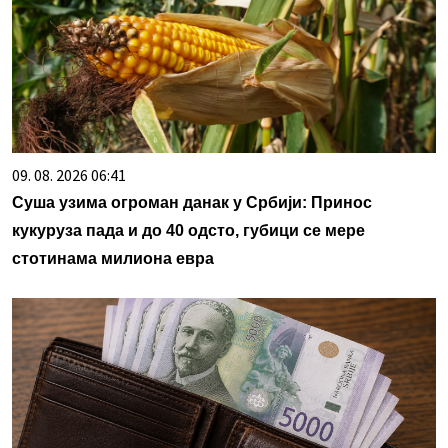
09. 08. 2026 06:41
Суша узима огроман данак у Србији: Принос
кукуруза пада и до 40 одсто, губици се мере
стотинама милиона евра