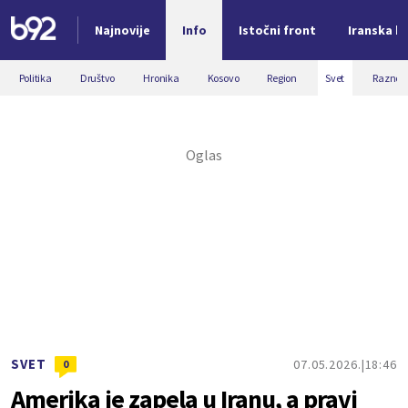
Najnovije
Info
Istočni front
Iranska kr
Nova vest
Politika
Društvo
Hronika
Kosovo
Region
Svet
Razno
SVET
07.05.2026.
18:46
0
Amerika je zapela u Iranu, a pravi