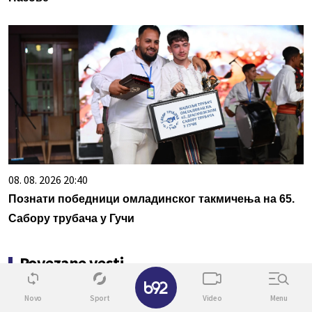
08. 08. 2026 20:40
Познати победници омладинског такмичења на 65.
Сабору трубача у Гучи
Povezane vesti
✕
2
Novo
Sport
Video
Menu