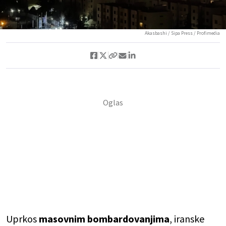
Akasbashi / Sipa Press / Profimedia
Uprkos
masovnim bombardovanjima
, iranske