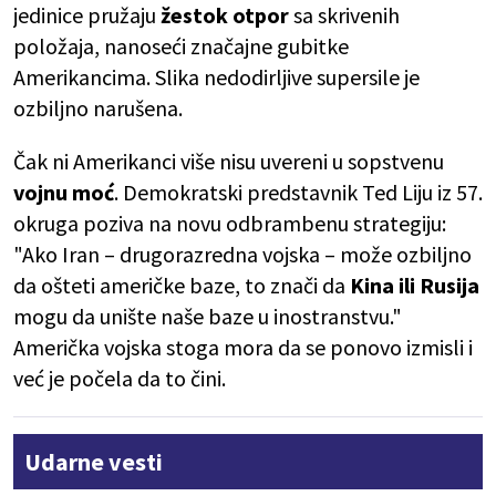
jedinice pružaju
žestok otpor
sa skrivenih
položaja, nanoseći značajne gubitke
Amerikancima. Slika nedodirljive supersile je
ozbiljno narušena.
Čak ni Amerikanci više nisu uvereni u sopstvenu
vojnu moć
. Demokratski predstavnik Ted Liju iz 57.
okruga poziva na novu odbrambenu strategiju:
"Ako Iran – drugorazredna vojska – može ozbiljno
da ošteti američke baze, to znači da
Kina ili Rusija
mogu da unište naše baze u inostranstvu."
Američka vojska stoga mora da se ponovo izmisli i
već je počela da to čini.
Udarne vesti