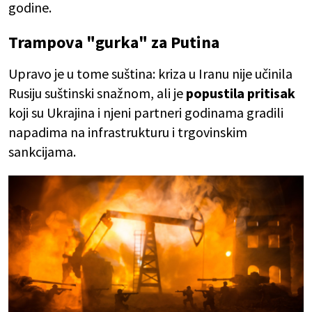
godine.
Trampova "gurka" za Putina
Upravo je u tome suština: kriza u Iranu nije učinila
Rusiju suštinski snažnom, ali je
popustila pritisak
koji su Ukrajina i njeni partneri godinama gradili
napadima na infrastrukturu i trgovinskim
sankcijama.