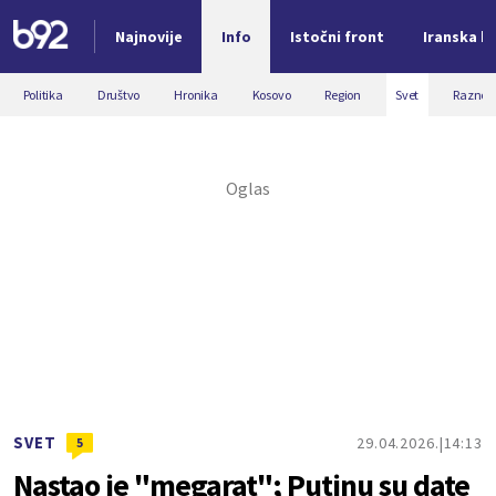
Najnovije
Info
Istočni front
Iranska kr
Nova vest
Politika
Društvo
Hronika
Kosovo
Region
Svet
Razno
SVET
29.04.2026.
14:13
5
Nastao je "megarat"; Putinu su date