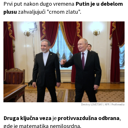
Prvi put nakon dugo vremena
Putin je u debelom
plusu
zahvaljujući "crnom zlatu".
Dmitry LOVETSKY / AFP / Profimedia
Druga ključna veza
je
protivvazdušna odbrana
,
gde je matematika nemilosrdna.