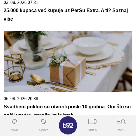
03. 08. 2026 07:31
25.000 kupaca već kupuje uz PerSu Extra. A ti? Saznaj
više
06. 08. 2026 20:38
Svadbeni poklon su otvorili posle 10 godina: Oni što su
našli unutra, spasilo im je brak
✕
Novo
Sport
Video
Menu