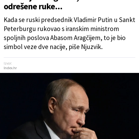
odrešene ruke...
Kada se ruski predsednik Vladimir Putin u Sankt
Peterburgu rukovao s iranskim ministrom
spoljnih poslova Abasom Aragčijem, to je bio
simbol veze dve nacije, piše Njuzvik.
Izvor:
Index.hr