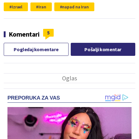
Izrael
Iran
napad na Iran
5
Komentari
Pogledaj komentare
Pošalji komentar
PREPORUKA ZA VAS