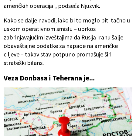
američkih operacija", podseća Njuzvik.
Kako se dalje navodi, iako bi to moglo biti tačno u
uskom operativnom smislu – uprkos
zabrinjavajućim izveštajima da Rusija Iranu šalje
obaveštajne podatke za napade na američke
ciljeve – takav stav potpuno promašuje širi
strateški bilans.
Veza Donbasa i Teherana je...