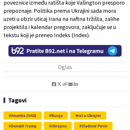
poveznice između ratišta koje Vašington presporo
prepoznaje. Politika prema Ukrajini sada mora
uzeti u obzir uticaj Irana na naftna tržišta, zalihe
projektila i kalendar pregovora, zaključuje se u
tekstu koji je preneo Indeks (Index).
Tagovi
Amerika (SAD)
Rusija
rat u Ukrajini
Donald Tramp
Ukrajina
Vladimir Putin