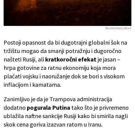
Shutterstock/zef art
Postoji opasnost da bi dugotrajni globalni šok na
tržištu mogao da smanji potražnju i dugoročno
našteti Rusiji, ali
kratkoročni efekat
je jasan –
hrpa gotovine za ratnu ekonomiju koja mora
plaćati vojsku i naoružanje dok se bori s visokom
inflacijom i kamatama.
Zanimljivo je da je Trampova administracija
dodatno
pogurala Putina
tako što je privremeno
ublažila naftne sankcije Rusiji kako bi smirila nagli
skok cena goriva izazvan ratom u Iranu.