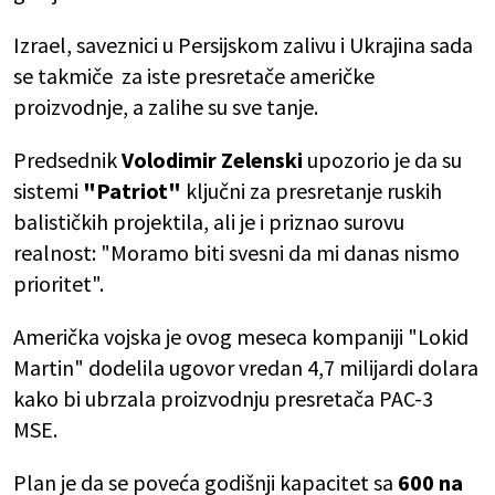
Izrael, saveznici u Persijskom zalivu i Ukrajina sada
se takmiče za iste presretače američke
proizvodnje, a zalihe su sve tanje.
Predsednik
Volodimir Zelenski
upozorio je da su
sistemi
"Patriot"
ključni za presretanje ruskih
balističkih projektila, ali je i priznao surovu
realnost: "Moramo biti svesni da mi danas nismo
prioritet".
Američka vojska je ovog meseca kompaniji "Lokid
Martin" dodelila ugovor vredan 4,7 milijardi dolara
kako bi ubrzala proizvodnju presretača PAC-3
MSE.
Plan je da se poveća godišnji kapacitet sa
600 na