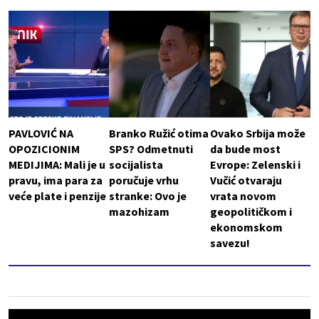
PAVLOVIĆ NA
Branko Ružić otima
Ovako Srbija može
OPOZICIONIM
SPS? Odmetnuti
da bude most
MEDIJIMA: Mali je u
socijalista
Evrope: Zelenski i
pravu, ima para za
poručuje vrhu
Vučić otvaraju
veće plate i penzije
stranke: Ovo je
vrata novom
mazohizam
geopolitičkom i
ekonomskom
savezu!