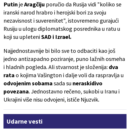
Putin
je
Aragčiju
poručio da Rusija vidi "koliko se
iranski narod hrabro i herojski bori za svoju
nezavisnost i suverenitet", istovremeno gurajući
Rusiju u ulogu diplomatskog posrednika u ratu u
koji su upleteni
SAD i Izrael.
Najjednostavnije bi bilo sve to odbaciti kao još
jedno antizapadno poziranje, puno lažnih osmeha
i hladnih pogleda. Ali stvarnost je složenija:
dva
rata
o kojima Vašington i dalje voli da raspravlja u
odvojenim sobama
sada su
neraskidivo
povezana
. Jednostavno rečeno, sukobi u Iranu i
Ukrajini više nisu odvojeni, ističe Njuzvik.
Udarne vesti