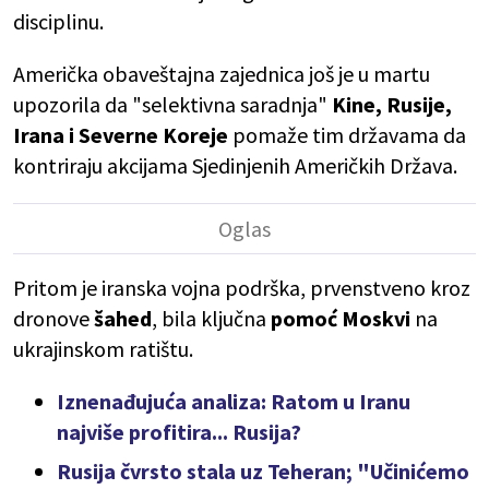
disciplinu.
Američka obaveštajna zajednica još je u martu
upozorila da "selektivna saradnja"
Kine, Rusije,
Irana i Severne Koreje
pomaže tim državama da
kontriraju akcijama Sjedinjenih Američkih Država.
Pritom je iranska vojna podrška, prvenstveno kroz
dronove
šahed
, bila ključna
pomoć Moskvi
na
ukrajinskom ratištu.
Iznenađujuća analiza: Ratom u Iranu
najviše profitira... Rusija?
Rusija čvrsto stala uz Teheran; "Učinićemo