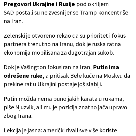
Pregovori Ukrajine i Rusije
pod okriljem
SAD postali su neizvesni jer se Tramp koncentriše
na Iran.
Zelenski je otvoreno rekao da su prioritet i fokus
partnera trenutno na Iranu, dok je ruska ratna
ekonomija mobilisana za dugotrajan sukob.
Dok je Vašington fokusiran na Iran,
Putin ima
odrešene ruke,
a pritisak Bele kuće na Moskvu da
prekine rat u Ukrajini postaje još slabiji.
Putin možda nema puno jakih karata u rukama,
piše Njuzvik, ali mu je pozicija znatno jača upravo
zbog Irana.
Lekcija je jasna: američki rivali sve više koriste