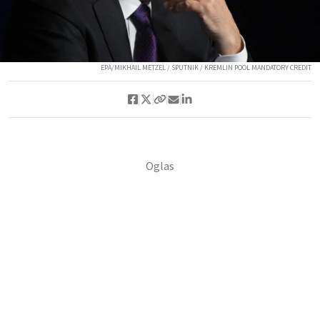
EPA/MIKHAIL METZEL / SPUTNIK / KREMLIN POOL MANDATORY CREDIT