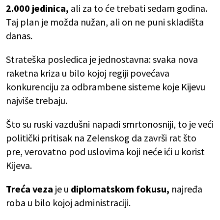
2.000 jedinica,
ali za to će trebati sedam godina.
Taj plan je možda nužan, ali on ne puni skladišta
danas.
Strateška posledica je jednostavna: svaka nova
raketna kriza u bilo kojoj regiji povećava
konkurenciju za odbrambene sisteme koje Kijevu
najviše trebaju.
Što su ruski vazdušni napadi smrtonosniji, to je veći
politički pritisak na Zelenskog da završi rat što
pre, verovatno pod uslovima koji neće ići u korist
Kijeva.
Treća veza
je u
diplomatskom fokusu,
najređa
roba u bilo kojoj administraciji.