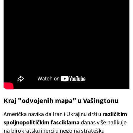
Kraj "odvojenih mapa" u Vašingtonu
Američka navika da Iran i Ukrajinu drži u
različitim
spoljnopolitičkim fasciklama
danas više nalikuje
na birokratsku inerciju nego na stratešku