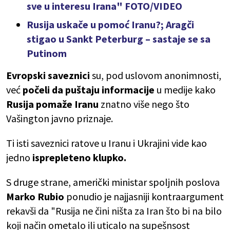
sve u interesu Irana" FOTO/VIDEO
Rusija uskače u pomoć Iranu?; Aragči
stigao u Sankt Peterburg – sastaje se sa
Putinom
Evropski saveznici
su, pod uslovom anonimnosti,
već
počeli da puštaju informacije
u medije kako
Rusija pomaže Iranu
znatno više nego što
Vašington javno priznaje.
Ti isti saveznici ratove u Iranu i Ukrajini vide kao
jedno
isprepleteno klupko.
S druge strane, američki ministar spoljnih poslova
Marko Rubio
ponudio je najjasniji kontraargument
rekavši da "Rusija ne čini ništa za Iran što bi na bilo
koji način ometalo ili uticalo na supešnsost