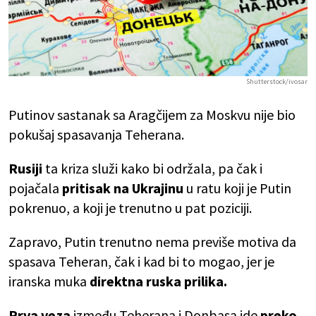
Shutterstock/ivosar
Putinov sastanak sa Aragčijem za Moskvu nije bio
pokušaj spasavanja Teherana.
Rusiji
ta kriza služi kako bi održala, pa čak i
pojačala
pritisak na Ukrajinu
u ratu koji je Putin
pokrenuo, a koji je trenutno u pat poziciji.
Zapravo, Putin trenutno nema previše motiva da
spasava Teheran, čak i kad bi to mogao, jer je
iranska muka
direktna ruska prilika.
Prva veza
između Teherana i Donbasa ide
preko