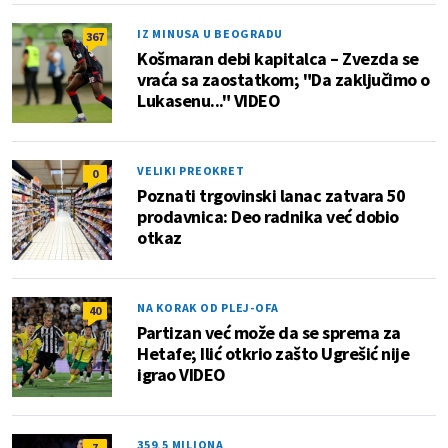
IZ MINUSA U BEOGRADU
367
Košmaran debi kapitalca – Zvezda se
vraća sa zaostatkom; "Da zaključimo o
Lukasenu..." VIDEO
VELIKI PREOKRET
0
Poznati trgovinski lanac zatvara 50
prodavnica: Deo radnika već dobio
otkaz
NA KORAK OD PLEJ-OFA
40
Partizan već može da se sprema za
Hetafe; Ilić otkrio zašto Ugrešić nije
igrao VIDEO
359,5 MILIONA
7