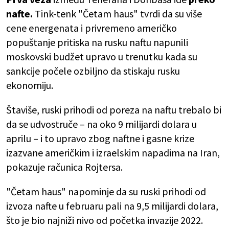
nafte.
Tink-tenk "Četam haus" tvrdi da su više
cene energenata i privremeno američko
popuštanje pritiska na rusku naftu napunili
moskovski budžet upravo u trenutku kada su
sankcije počele ozbiljno da stiskaju rusku
ekonomiju.
Štaviše, ruski prihodi od poreza na naftu trebalo bi
da se udvostruče – na oko 9 milijardi dolara u
aprilu – i to upravo zbog naftne i gasne krize
izazvane američkim i izraelskim napadima na Iran,
pokazuje računica Rojtersa.
"Četam haus" napominje da su ruski prihodi od
izvoza nafte u februaru pali na 9,5 milijardi dolara,
što je bio najniži nivo od početka invazije 2022.