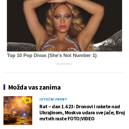
Top 10 Pop Divas (She's Not Number 1)
Brainberries
Možda vas zanima
ISTOČNI FRONT
25
Rat – dan 1.623: Dronovi i rakete nad
Ukrajinom, Moskva udara sve jače; Broj
mrtvih raste FOTO/VIDEO