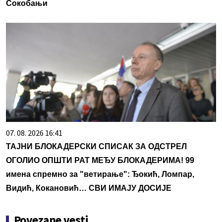
Сокобањи
07. 08. 2026 16:41
ТАЈНИ БЛОКАДЕРСКИ СПИСАК ЗА ОДСТРЕЛ
ОГОЛИО ОПШТИ РАТ МЕЂУ БЛОКАДЕРИМА! 99
имена спремно за "ветирање": Ђокић, Ломпар,
Видић, Кокановић… СВИ ИМАЈУ ДОСИЈЕ
Povezane vesti