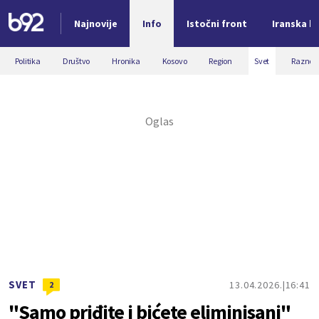
Najnovije
Info
Istočni front
Iranska kr
Nova vest
Politika
Društvo
Hronika
Kosovo
Region
Svet
Razno
SVET
13.04.2026.
16:41
2
"Samo priđite i bićete eliminisani"