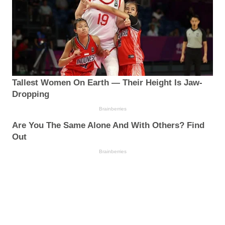
Tallest Women On Earth — Their Height Is Jaw-
Dropping
Brainberries
Are You The Same Alone And With Others? Find
Out
Brainberries