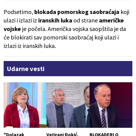
Podsetimo,
blokada pomorskog saobraćaja
koji
ulazi i izlazi iz
iranskih luka
od strane
američke
vojske
je počela. Američka vojska saopštila je da
će blokirati sav pomorski saobraćaj koji ulazi i
izlazi iz iranskih luka.
Udarne vesti
"Dolazak
Vetirani Đokić,
BLOKADERI O