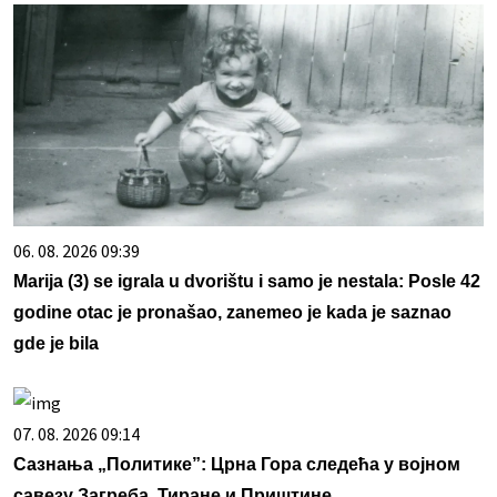
06. 08. 2026 09:39
Marija (3) se igrala u dvorištu i samo je nestala: Posle 42
godine otac je pronašao, zanemeo je kada je saznao
gde je bila
07. 08. 2026 09:14
Сазнања „Политике”: Црна Гора следећа у војном
савезу Загреба, Тиране и Приштине