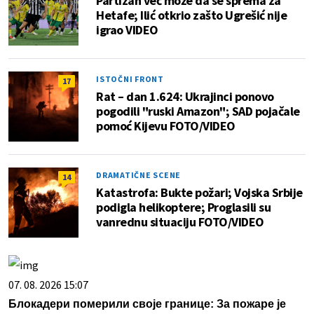
Partizan već može da se sprema za
Hetafe; Ilić otkrio zašto Ugrešić nije
igrao VIDEO
ISTOČNI FRONT
17
Rat – dan 1.624: Ukrajinci ponovo
pogodili "ruski Amazon"; SAD pojačale
pomoć Kijevu FOTO/VIDEO
DRAMATIČNE SCENE
14
Katastrofa: Bukte požari; Vojska Srbije
podigla helikoptere; Proglasili su
vanrednu situaciju FOTO/VIDEO
07. 08. 2026 15:07
Блокадери померили своје границе: За пожаре је