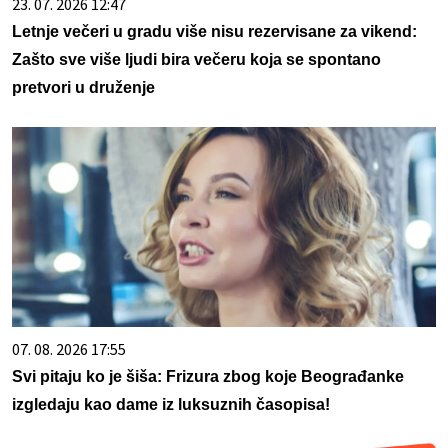
23. 07. 2026 12:47
Letnje večeri u gradu više nisu rezervisane za vikend:
Zašto sve više ljudi bira večeru koja se spontano
pretvori u druženje
07. 08. 2026 17:55
Svi pitaju ko je šiša: Frizura zbog koje Beograđanke
izgledaju kao dame iz luksuznih časopisa!