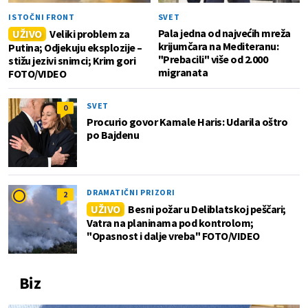
ISTOČNI FRONT
SVET
Pala jedna od najvećih mreža
UŽIVO
Veliki problem za
krijumčara na Mediteranu:
Putina; Odjekuju eksplozije –
"Prebacili" više od 2.000
stižu jezivi snimci; Krim gori
migranata
FOTO/VIDEO
SVET
0
Procurio govor Kamale Haris: Udarila oštro
po Bajdenu
DRAMATIČNI PRIZORI
2
UŽIVO
Besni požar u Deliblatskoj peščari;
Vatra na planinama pod kontrolom;
"Opasnost i dalje vreba" FOTO/VIDEO
Biz