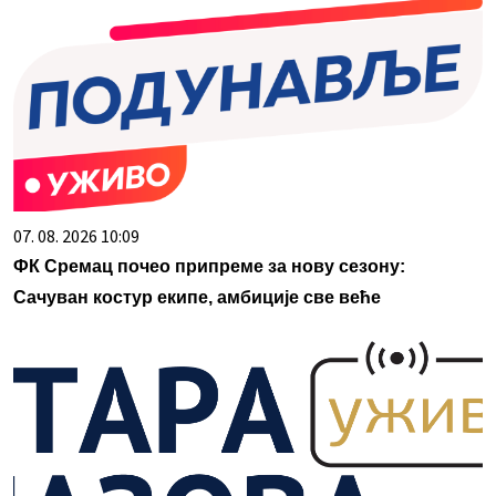
07. 08. 2026 10:09
ФК Сремац почео припреме за нову сезону:
Сачуван костур екипе, амбиције све веће