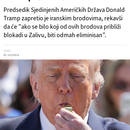
Predsedik Sjedinjenih Američkih Država Donald
Tramp zapretio je iranskim brodovima, rekavši
da će "ako se bilo koji od ovih brodova približi
blokadi u Zalivu, biti odmah eliminisan".
Izvor:
Al Jazeera