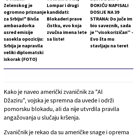
Zelenskog je
Lompar i drugi
ĐOKIĆU NAPISALI
ogromno priznanje
kandidati:
DOSIJE NA 39
za Srbiju!" Bivša
Blokaderi prave
STRANA: Do juče im
ambasadorka
čistku, evo koja
bio saveznik, sada
usred emisije
zvučna imena lete
je ''visokorizičan'' -
sasekla opoziciju:
sa liste!
Evo šta mu
Srbija je napravila
stavljaju na teret
veliki diplomatski
iskorak (FOTO)
Kako je naveo američki zvaničnik za "Al
Džaziru", vojska je spremna da uvede i održi
pomorsku blokadu, ali da nije utvrdila pravila
angažovanja u slučaju kršenja.
Zvaničnik je rekao da su američke snage i oprema