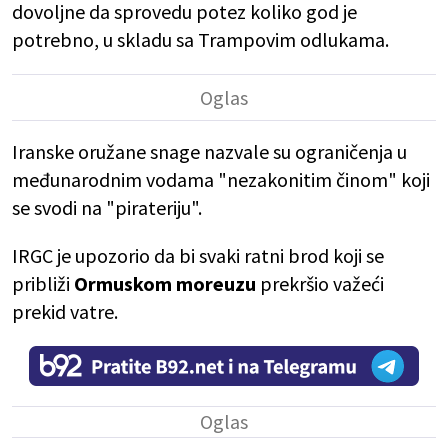
dovoljne da sprovedu potez koliko god je
potrebno, u skladu sa Trampovim odlukama.
Iranske oružane snage nazvale su ograničenja u
međunarodnim vodama "nezakonitim činom" koji
se svodi na "pirateriju".
IRGC je upozorio da bi svaki ratni brod koji se
približi
Ormuskom moreuzu
prekršio važeći
prekid vatre.