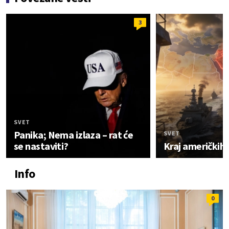
3
SVET
Panika; Nema izlaza – rat će
SVET
se nastaviti?
Kraj američkih
Info
0