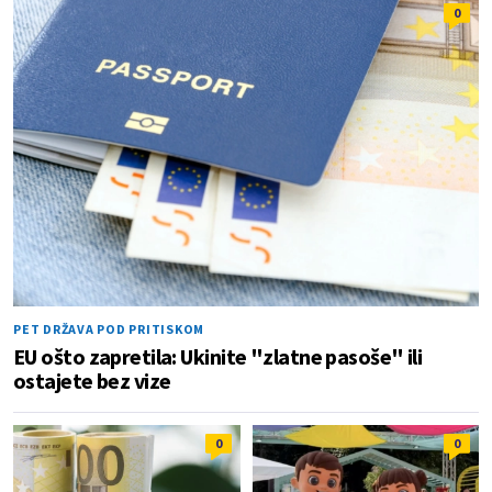
0
PET DRŽAVA POD PRITISKOM
EU ošto zapretila: Ukinite "zlatne pasoše" ili
ostajete bez vize
0
0