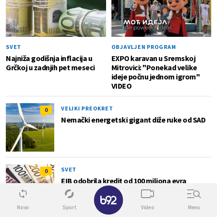
SVET
OBJAVLJEN PROGRAM
Najniža godišnja inflacija u
EXPO karavan u Sremskoj
Grčkoj u zadnjih pet meseci
Mitrovici: "Ponekad velike
ideje počnu jednom igrom"
VIDEO
VELIKI PREOKRET
0
Nemački energetski gigant diže ruke od SAD
SVET
0
EIB odobrila kredit od 100 miliona evra
Rumuniji
✕
Novo
Sport
Video
Menu