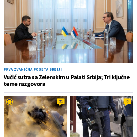
PRVA ZVANIČNA POSETA SRBIJI
Vučić sutra sa Zelenskim u Palati Srbija; Tri ključne
teme razgovora
21
0