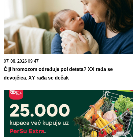
07. 08. 2026 09:47
Čiji hromozom određuje pol deteta? XX rađa se
devojčica, XY rađa se dečak