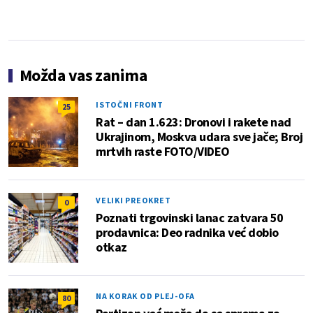
Možda vas zanima
ISTOČNI FRONT
25
Rat – dan 1.623: Dronovi i rakete nad
Ukrajinom, Moskva udara sve jače; Broj
mrtvih raste FOTO/VIDEO
VELIKI PREOKRET
0
Poznati trgovinski lanac zatvara 50
prodavnica: Deo radnika već dobio
otkaz
NA KORAK OD PLEJ-OFA
80