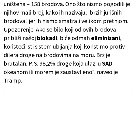
uništena – 158 brodova. Ono što nismo pogodili je
njihov mali broj, kako ih nazivaju, 'brzih jurišnih
brodova', jer ih nismo smatrali velikom pretnjom.
Upozorenje: Ako se bilo koji od ovih brodova
približi našoj
blokadi
, biće odmah
eliminisani
,
koristeći isti sistem ubijanja koji koristimo protiv
dilera droge na brodovima na moru. Brz je i
brutalan. P. S. 98,2% droge koja ulazi u
SAD
okeanom ili morem je zaustavljeno", naveo je
Tramp.