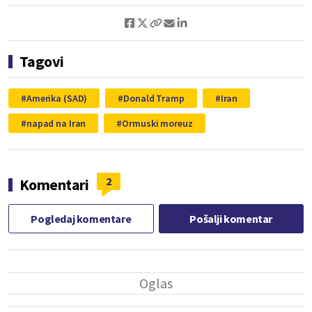
Tagovi
Amerika (SAD)
Donald Tramp
Iran
napad na Iran
Ormuski moreuz
2
Komentari
Pogledaj komentare
Pošalji komentar