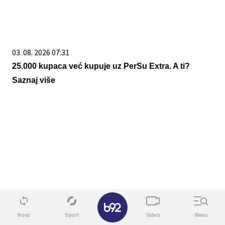
03. 08. 2026 07:31
25.000 kupaca već kupuje uz PerSu Extra. A ti?
Saznaj više
✕
08. 08. 2026 11:35
Патријарх Порфирије примио децу из кампа
Novo
Sport
Video
Menu