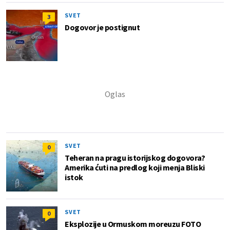
SVET
3
Dogovor je postignut
SVET
0
Teheran na pragu istorijskog dogovora?
Amerika ćuti na predlog koji menja Bliski
istok
SVET
0
Eksplozije u Ormuskom moreuzu FOTO