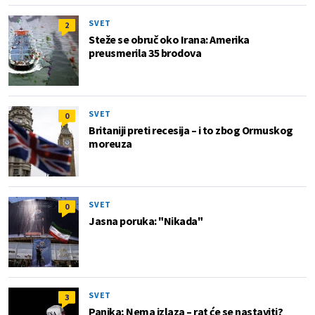
SVET
2
Steže se obruč oko Irana: Amerika
preusmerila 35 brodova
SVET
0
Britaniji preti recesija – i to zbog Ormuskog
moreuza
SVET
0
Jasna poruka: "Nikada"
SVET
3
Panika; Nema izlaza – rat će se nastaviti?