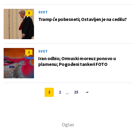
SVET
3
Tramp će pobesneti; Ostavljen je na cedilu?
SVET
1
Iran odbio; Ormuski moreuz ponovo u
plamenu; Pogođeni tankeri FOTO
...
1
2
25