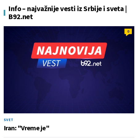
Info – najvažnije vesti iz Srbije i sveta |
B92.net
0
SVET
Iran: "Vreme je"