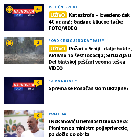
ISTOČNI FRONT
11
UŽIVO
Katastrofa – izvedeno čak
40 udara!; Gađane ključne tačke
FOTO/VIDEO
"OVO ĆE SIGURNO DA TRAJE"
2
UŽIVO
Požari u Srbiji i dalje bukte;
Aktivno na šest lokacija; Situacija u
Deliblatskoj peščari veoma teška
VIDEO
"ZIMA DOLAZI"
0
Sprema se konačan slom Ukrajine?
POLITIKA
0
I Kokanović u nemilosti blokadera;
Planiran za ministra poljoprivrede,
pa došlo do obrta