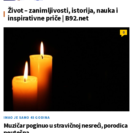
Život – zanimljivosti, istorija, nauka i
inspirativne priče | B92.net
0
IMAO JE SAMO 45 GODINA
Muzičar poginuo u stravičnoj nesreći, porodica
neutešna