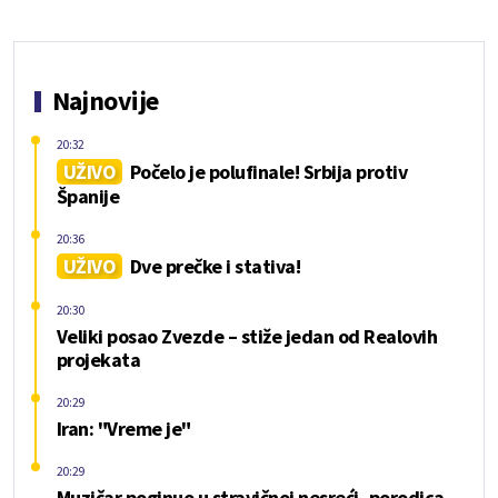
Najnovije
20:32
UŽIVO
Počelo je polufinale! Srbija protiv
Španije
20:36
UŽIVO
Dve prečke i stativa!
20:30
Veliki posao Zvezde – stiže jedan od Realovih
projekata
20:29
Iran: "Vreme je"
20:29
Muzičar poginuo u stravičnoj nesreći, porodica