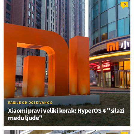
0
RANIJE OD OČEKIVANOG
Xiaomi pravi veliki korak: HyperOS 4 "silazi
među ljude"