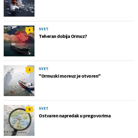
SVET
8
Teheran dobija Ormuz?
SVET
2
"Ormuski moreuz je otvoren"
SVET
0
Ostvaren napredak u pregovorima