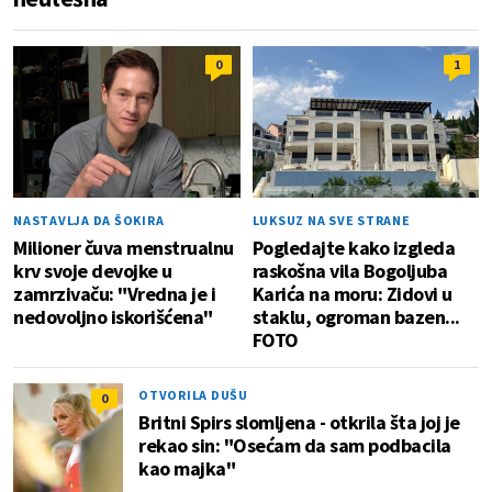
0
1
NASTAVLJA DA ŠOKIRA
LUKSUZ NA SVE STRANE
Milioner čuva menstrualnu
Pogledajte kako izgleda
krv svoje devojke u
raskošna vila Bogoljuba
zamrzivaču: "Vredna je i
Karića na moru: Zidovi u
nedovoljno iskorišćena"
staklu, ogroman bazen...
FOTO
OTVORILA DUŠU
0
Britni Spirs slomljena - otkrila šta joj je
rekao sin: "Osećam da sam podbacila
kao majka"