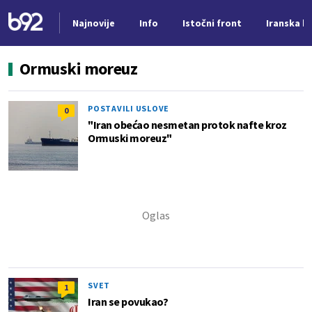
Najnovije
Info
Istočni front
Iranska kr
Nova vest
Ormuski moreuz
POSTAVILI USLOVE
0
"Iran obećao nesmetan protok nafte kroz
Ormuski moreuz"
SVET
1
Iran se povukao?