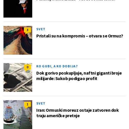
SVET
3
Pristali su na kompromis – otvara se Ormuz?
KO GUBI, A KO DOBIJA?
0
Dok gorivo poskupljuje, naftni giganti broje
milijarde: Sukob podigao profit
SVET
1
Iran: Ormuski moreuz ostaje zatvoren dok
traju američke pretnje