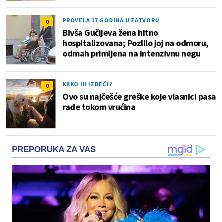
PROVELA 17 GODINA U ZATVORU
0
Bivša Gučijeva žena hitno
hospitalizovana; Pozlilo joj na odmoru,
odmah primljena na intenzivnu negu
KAKO IH IZBEĆI?
0
Ovo su najčešće greške koje vlasnici pasa
rade tokom vrućina
PREPORUKA ZA VAS