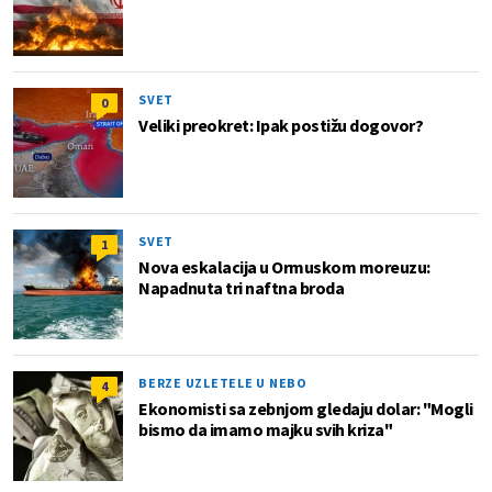
SVET
0
Veliki preokret: Ipak postižu dogovor?
SVET
1
Nova eskalacija u Ormuskom moreuzu:
Napadnuta tri naftna broda
BERZE UZLETELE U NEBO
4
Ekonomisti sa zebnjom gledaju dolar: "Mogli
bismo da imamo majku svih kriza"