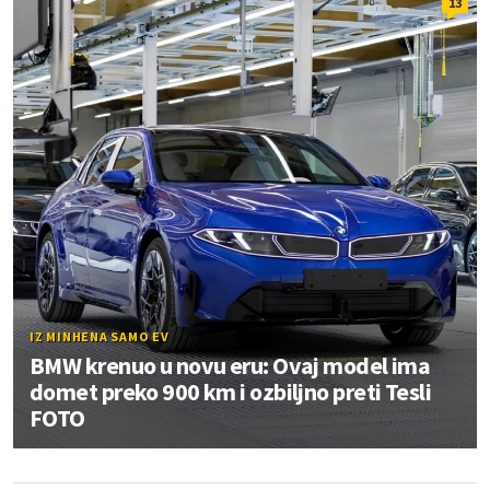
13
IZ MINHENA SAMO EV
BMW krenuo u novu eru: Ovaj model ima
domet preko 900 km i ozbiljno preti Tesli
FOTO