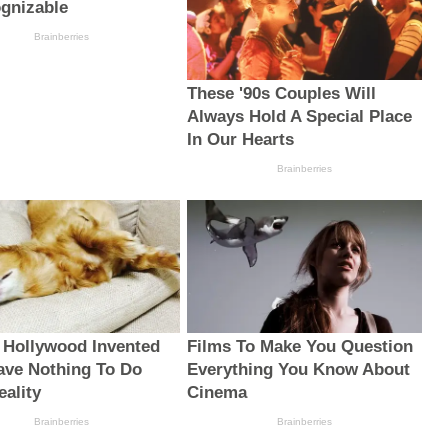
gnizable
Brainberries
These '90s Couples Will
Always Hold A Special Place
In Our Hearts
Brainberries
 Hollywood Invented
Films To Make You Question
ave Nothing To Do
Everything You Know About
eality
Cinema
Brainberries
Brainberries