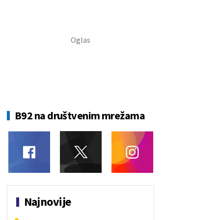
B92 na društvenim mrežama
Najnovije