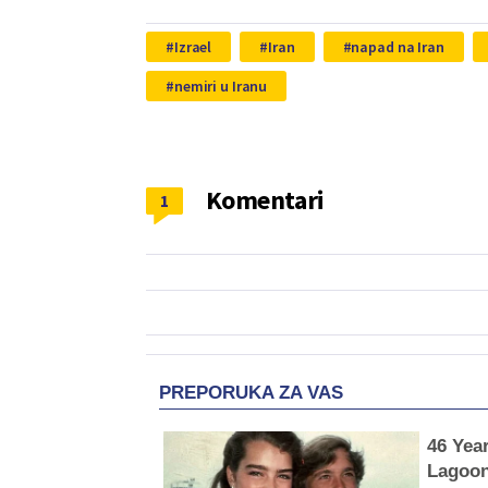
Izrael
Iran
napad na Iran
nemiri u Iranu
Komentari
1
PREPORUKA ZA VAS
46 Yea
Lagoon