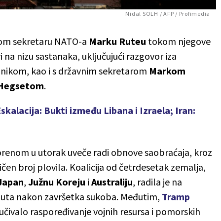
Nidal SOLH / AFP / Profimedia
nom sekretaru NATO-a
Marku Ruteu
tokom njegove
 na nizu sastanaka, uključujući razgovor iza
dnikom, kao i s državnim sekretarom
Markom
 Hegsetom
.
skalacija: Bukti između Libana i Izraela; Iran:
enom u utorak uveče radi obnove saobraćaja, kroz
en broj plovila. Koalicija od četrdesetak zemalja,
Japan
,
Južnu Koreju
i
Australiju
, radila je na
 puta nakon završetka sukoba. Međutim,
Tramp
ljučivalo raspoređivanje vojnih resursa i pomorskih