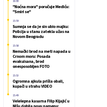
16:00
"Noćna mora" poručuje Mediću:
"Smiri se"
15:59
Sumnja se da je sin ubio majku:
Policija u stanu zatekla užas na
Novom Beogradu
15:58
Nemački brod na meti napada u
Crnom moru: Posada
evakuisana, brod
onesposobljen FOTO
15:53
Ogromna ajkula prišla obali,
kupači u strahu VIDEO
15:49
Velelepna kasarna Filip Kljajić u
NIšu dobija novu namenu: