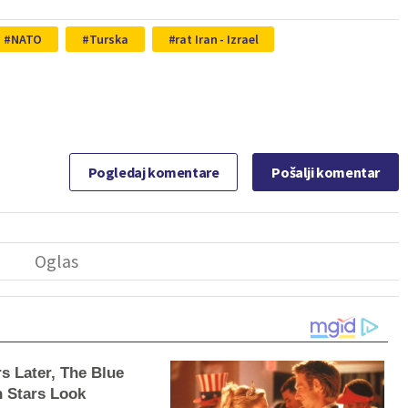
NATO
Turska
rat Iran - Izrael
Pogledaj komentare
Pošalji komentar
rs Later, The Blue
 Stars Look