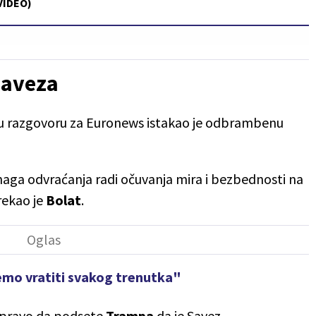
VIDEO)
saveza
u razgovoru za Euronews istakao je odbrambenu
aga odvraćanja radi očuvanja mira i bezbednosti na
rekao je
Bolat
.
ožemo vratiti svakog trenutka"
 pravo da podsete
Trampa
da je Savez