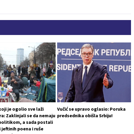
oji je ogolio sve laži
Vučić se upravo oglasio: Poruka
a: Zaklinjali se da nemaju
predsednika obišla Srbiju!
politikom, a sada postali
 jeftinih poena i ruše