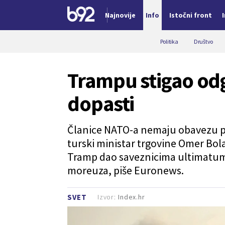
Najnovije
Info
Istočni front
Nova vest
Politika
Društvo
Trampu stigao od
dopasti
Članice NATO-a nemaju obavezu pom
turski ministar trgovine Omer Bol
Tramp dao saveznicima ultimatum
moreuza, piše Euronews.
Izvor:
Index.hr
SVET