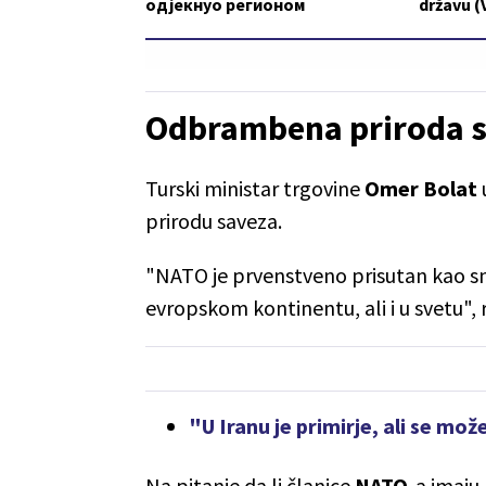
одјекнуо регионом
državu (
Odbrambena priroda 
Turski ministar trgovine
Omer Bolat
prirodu saveza.
"NATO je prvenstveno prisutan kao sn
evropskom kontinentu, ali i u svetu", 
"U Iranu je primirje, ali se m
Na pitanje da li članice
NATO
-a imaju