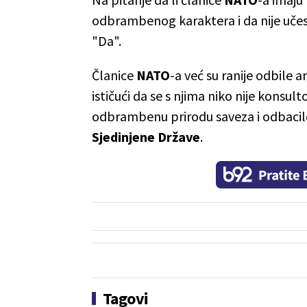
odbrambenog karaktera i da nije učes
"Da".
Članice
NATO
-a već su ranije odbile
ističući da se s njima niko nije kons
odbrambenu prirodu saveza i odbacil
Sjedinjene Države
.
Tagovi