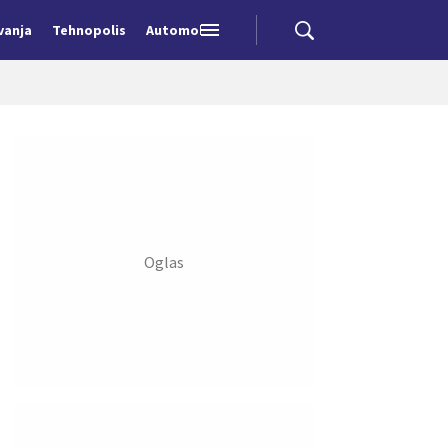
vanja
Tehnopolis
Automobili