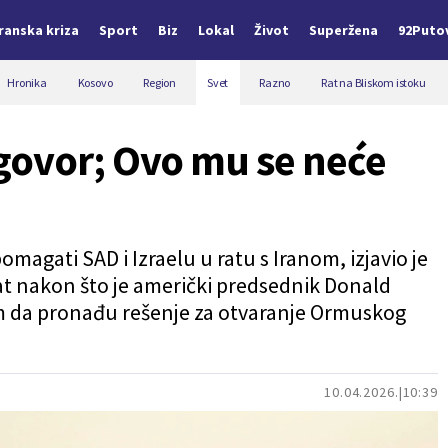
Iranska kriza
Sport
Biz
Lokal
Život
Superžena
92Puto
Hronika
Kosovo
Region
Svet
Razno
Rat na Bliskom istoku
govor; Ovo mu se neće
agati SAD i Izraelu u ratu s Iranom, izjavio je
at nakon što je američki predsednik Donald
 da pronađu rešenje za otvaranje Ormuskog
10.04.2026.
10:39