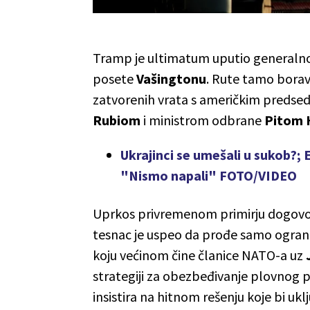
Tramp je ultimatum uputio general
posete
Vašingtonu
. Rute tamo boravi
zatvorenih vrata s američkim predse
Rubiom
i ministrom odbrane
Pitom
Ukrajinci se umešali u sukob?; E
"Nismo napali" FOTO/VIDEO
Uprkos privremenom primirju dogovor
tesnac je uspeo da prođe samo ogranič
koju većinom čine članice NATO-a uz
strategiji za obezbeđivanje plovnog
insistira na hitnom rešenju koje bi uk