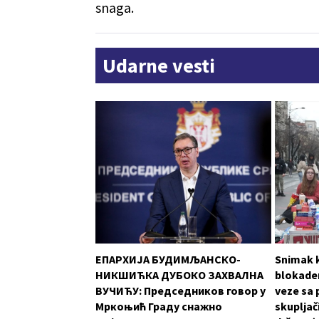
snaga.
Udarne vesti
ЕПАРХИЈА БУДИМЉАНСКО-
Snimak k
НИКШИЋКА ДУБОКО ЗАХВАЛНА
blokader
ВУЧИЋУ: Председников говор у
veze sa 
Мркоњић Граду снажно
skupljači