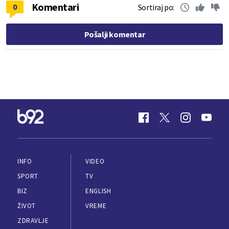
Komentari
0
Sortiraj po:
Pošalji komentar
INFO
VIDEO
SPORT
TV
BIZ
ENGLISH
ŽIVOT
VREME
ZDRAVLJE