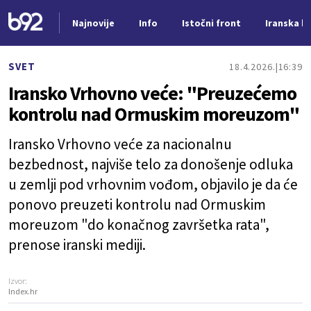
Najnovije
Info
Istočni front
Iranska kr
Nova vest
SVET
18.4.2026.
16:39
Iransko Vrhovno veće: "Preuzećemo
kontrolu nad Ormuskim moreuzom"
Iransko Vrhovno veće za nacionalnu
bezbednost, najviše telo za donošenje odluka
u zemlji pod vrhovnim vođom, objavilo je da će
ponovo preuzeti kontrolu nad Ormuskim
moreuzom "do konačnog završetka rata",
prenose iranski mediji.
Izvor:
Index.hr