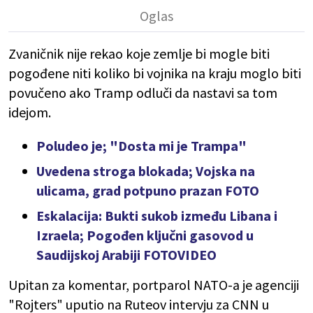
Zvaničnik nije rekao koje zemlje bi mogle biti
pogođene niti koliko bi vojnika na kraju moglo biti
povučeno ako Tramp odluči da nastavi sa tom
idejom.
Poludeo je; "Dosta mi je Trampa"
Uvedena stroga blokada; Vojska na
ulicama, grad potpuno prazan FOTO
Eskalacija: Bukti sukob između Libana i
Izraela; Pogođen ključni gasovod u
Saudijskoj Arabiji FOTOVIDEO
Upitan za komentar, portparol NATO-a je agenciji
"Rojters" uputio na Ruteov intervju za CNN u