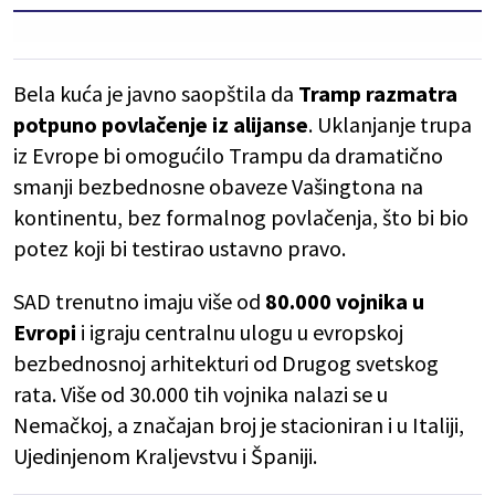
Bela kuća je javno saopštila da
Tramp razmatra
potpuno povlačenje iz alijanse
. Uklanjanje trupa
iz Evrope bi omogućilo Trampu da dramatično
smanji bezbednosne obaveze Vašingtona na
kontinentu, bez formalnog povlačenja, što bi bio
potez koji bi testirao ustavno pravo.
SAD trenutno imaju više od
80.000 vojnika u
Evropi
i igraju centralnu ulogu u evropskoj
bezbednosnoj arhitekturi od Drugog svetskog
rata. Više od 30.000 tih vojnika nalazi se u
Nemačkoj, a značajan broj je stacioniran i u Italiji,
Ujedinjenom Kraljevstvu i Španiji.