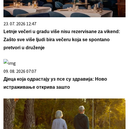
23. 07. 2026 12:47
Letnje večeri u gradu više nisu rezervisane za vikend:
Zašto sve više ljudi bira večeru koja se spontano
pretvori u druženje
09. 08. 2026 07:07
Дјеца која одрастају уз псе су здравија: Ново
истраживање открива зашто