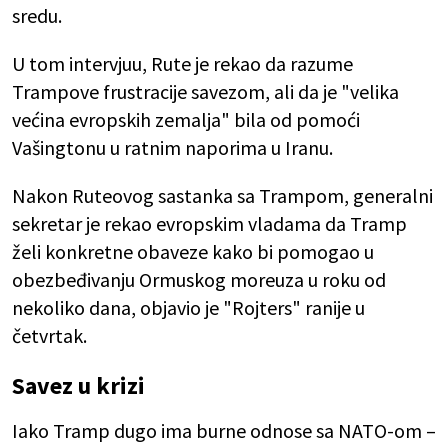
sredu.
U tom intervjuu, Rute je rekao da razume
Trampove frustracije savezom, ali da je "velika
većina evropskih zemalja" bila od pomoći
Vašingtonu u ratnim naporima u Iranu.
Nakon Ruteovog sastanka sa Trampom, generalni
sekretar je rekao evropskim vladama da Tramp
želi konkretne obaveze kako bi pomogao u
obezbeđivanju Ormuskog moreuza u roku od
nekoliko dana, objavio je "Rojters" ranije u
četvrtak.
Savez u krizi
Iako Tramp dugo ima burne odnose sa NATO-om –