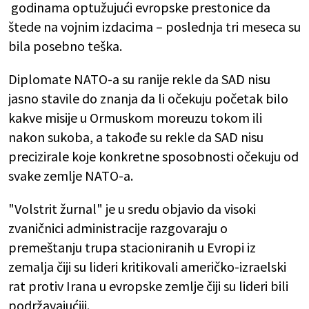
godinama optužujući evropske prestonice da
štede na vojnim izdacima – poslednja tri meseca su
bila posebno teška.
Diplomate NATO-a su ranije rekle da SAD nisu
jasno stavile do znanja da li očekuju početak bilo
kakve misije u Ormuskom moreuzu tokom ili
nakon sukoba, a takođe su rekle da SAD nisu
precizirale koje konkretne sposobnosti očekuju od
svake zemlje NATO-a.
"Volstrit žurnal" je u sredu objavio da visoki
zvaničnici administracije razgovaraju o
premeštanju trupa stacioniranih u Evropi iz
zemalja čiji su lideri kritikovali američko-izraelski
rat protiv Irana u evropske zemlje čiji su lideri bili
podržavajućiji.