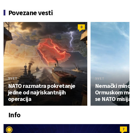
Povezane vesti
0
SVET
SVET
NATO razmatra pokretanje
Nemački minolo
jedne od najriskantnijih
Ormuskom mor
operacija
se NATO misija
Info
7