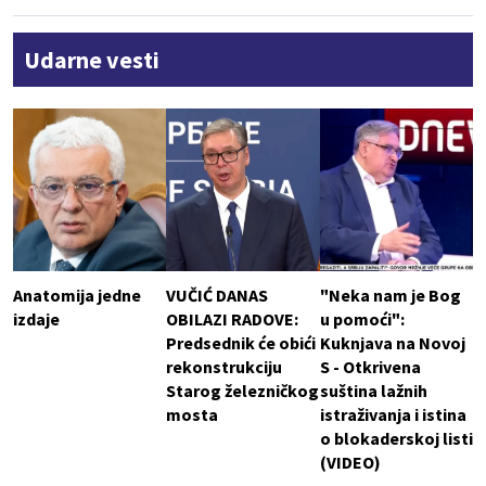
Udarne vesti
Anatomija jedne
VUČIĆ DANAS
"Neka nam je Bog
izdaje
OBILAZI RADOVE:
u pomoći":
Predsednik će obići
Kuknjava na Novoj
rekonstrukciju
S - Otkrivena
Starog železničkog
suština lažnih
mosta
istraživanja i istina
o blokaderskoj listi
(VIDEO)