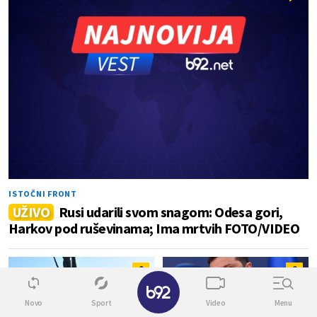
ISTOČNI FRONT
UŽIVO
Rusi udarili svom snagom: Odesa gori,
Harkov pod ruševinama; Ima mrtvih FOTO/VIDEO
0
0
✕
Novo
Sport
Video
Menu