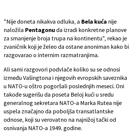
"Nije doneta nikakva odluka, a
Bela kuća
nije
naložila
Pentagonu
da izradi konkretne planove
za smanjenje broja trupa na kontinentu", rekao je
zvaničnik koji je želeo da ostane anoniman kako bi
razgovarao o internim razmatranjima.
Ali sami razgovori podvlače koliko su se odnosi
između Vašingtona i njegovih evropskih saveznika
u NATO-u oštro pogoršali poslednjih meseci. Oni
takođe sugerišu da poseta Beloj kući u sredu
generalnog sekretara NATO-a Marka Rutea nije
uspela značajno da poboljša transatlantske
odnose, koji su verovatno na najnižoj tački od
osnivanja NATO-a 1949. godine.