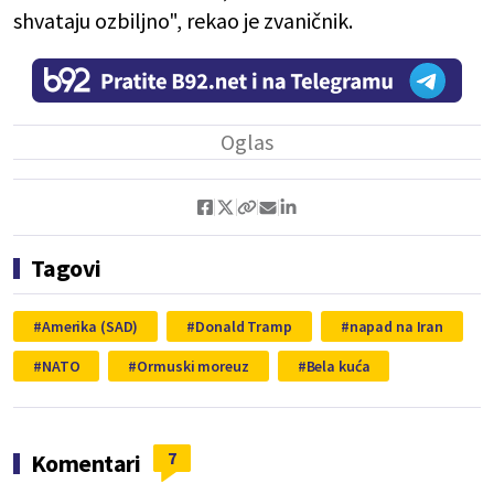
shvataju ozbiljno", rekao je zvaničnik.
Tagovi
Amerika (SAD)
Donald Tramp
napad na Iran
NATO
Ormuski moreuz
Bela kuća
7
Komentari