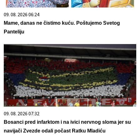
09. 08. 2026 06:24
Mame, danas ne čistimo kuću. Poštujemo Svetog
Panteliju
09. 08. 2026 07:32
Bosanci pred infarktom i na ivici nervnog sloma jer su
navijači Zvezde odali počast Ratku Mladiću