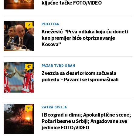
ključne tačke FOTO/VIDEO
POLITIKA
2
Knežević: "Prva odluka koju ću doneti
kao premijer biće otpriznavanje
Kosova"
PAZAR TVRD ORAH
47
Zvezda sa desetoricom sačuvala
pobedu – Pazarci se ispromašivali
VATRA DIVLJA
11
I Beograd u dimu; Apokaliptične scene;
Požari besne u Srbiji; Angažovane sve
jedinice FOTO/VIDEO