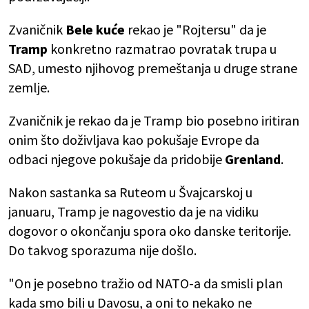
Zvaničnik
Bele kuće
rekao je "Rojtersu" da je
Tramp
konkretno razmatrao povratak trupa u
SAD, umesto njihovog premeštanja u druge strane
zemlje.
Zvaničnik je rekao da je Tramp bio posebno iritiran
onim što doživljava kao pokušaje Evrope da
odbaci njegove pokušaje da pridobije
Grenland
.
Nakon sastanka sa Ruteom u Švajcarskoj u
januaru, Tramp je nagovestio da je na vidiku
dogovor o okončanju spora oko danske teritorije.
Do takvog sporazuma nije došlo.
"On je posebno tražio od NATO-a da smisli plan
kada smo bili u Davosu, a oni to nekako ne