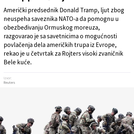
Američki predsednik Donald Tramp, ljut zbog
neuspeha saveznika NATO-a da pomognu u
obezbeđivanju Ormuskog moreuza,
razgovarao je sa savetnicima o mogućnosti
povlačenja dela američkih trupa iz Evrope,
rekao je u četvrtak za Rojters visoki zvaničnik
Bele kuće.
Izvor:
Reuters