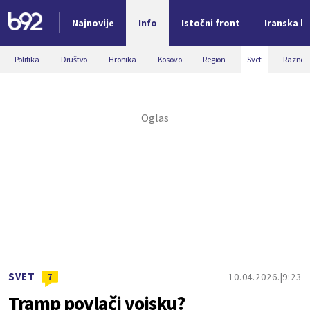
Najnovije
Info
Istočni front
Iranska kr
Nova vest
Politika
Društvo
Hronika
Kosovo
Region
Svet
Razno
SVET
10.04.2026.
9:23
7
Tramp povlači vojsku?