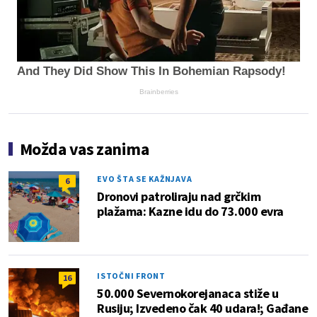
And They Did Show This In Bohemian Rapsody!
Brainberries
Možda vas zanima
EVO ŠTA SE KAŽNJAVA
6
Dronovi patroliraju nad grčkim
plažama: Kazne idu do 73.000 evra
ISTOČNI FRONT
16
50.000 Severnokorejanaca stiže u
Rusiju; Izvedeno čak 40 udara!; Gađane