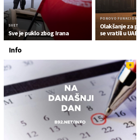
PONOVO FUNKCIONI
Olakšanje za pu
SVET
Sve je puklo zbog Irana
se vratili u UAE
Info
0