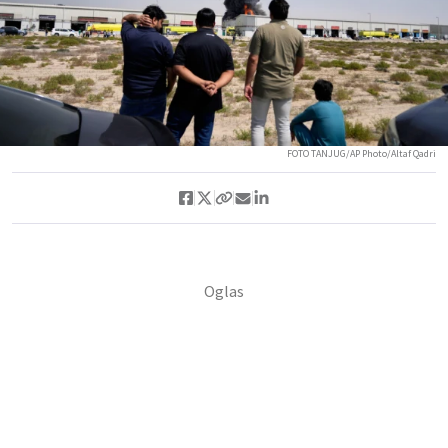
FOTO TANJUG/AP Photo/Altaf Qadri