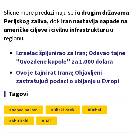
Slične mere preduzimaju se i u
drugim državama
Perijskog zaliva,
dok
Iran nastavlja napade na
američke ciljeve
i
civilnu infrastrukturu
u
regionu.
Izraelac špijunirao za Iran; Odavao tajne
"Gvozdene kupole" za 1.000 dolara
Ovo je tajni rat Irana; Objavljeni
zastrašujući podaci o ubijanju u Evropi
Tagovi
napad na Iran
Bliski istok
Dubai
Abu Dabi
UAE