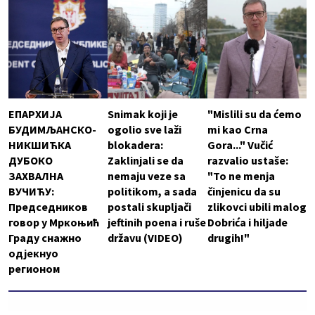
ЕПАРХИЈА
Snimak koji je
"Mislili su da ćemo
БУДИМЉАНСКО-
ogolio sve laži
mi kao Crna
НИКШИЋКА
blokadera:
Gora..." Vučić
ДУБОКО
Zaklinjali se da
razvalio ustaše:
ЗАХВАЛНА
nemaju veze sa
"To ne menja
ВУЧИЋУ:
politikom, a sada
činjenicu da su
Председников
postali skupljači
zlikovci ubili malog
говор у Мркоњић
jeftinih poena i ruše
Dobrića i hiljade
Граду снажно
državu (VIDEO)
drugih!"
одјекнуо
регионом