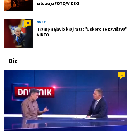
situaciju FOTO/VIDEO
SVET
0
Tramp najavio kraj rata: "Uskoro se završava"
VIDEO
Biz
1