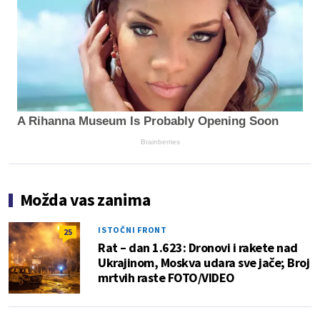
A Rihanna Museum Is Probably Opening Soon
Brainberries
Možda vas zanima
ISTOČNI FRONT
25
Rat – dan 1.623: Dronovi i rakete nad
Ukrajinom, Moskva udara sve jače; Broj
mrtvih raste FOTO/VIDEO