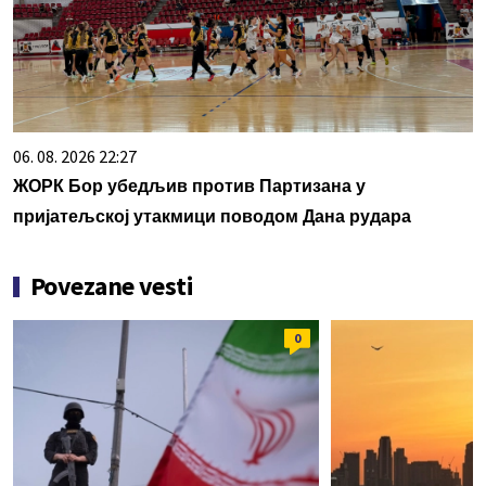
06. 08. 2026 22:27
ЖОРК Бор убедљив против Партизана у
пријатељској утакмици поводом Дана рудара
Povezane vesti
0