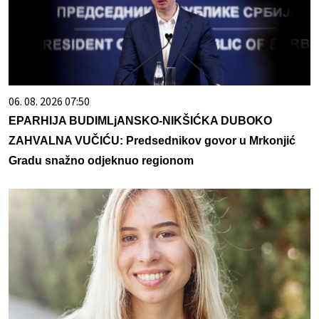
06. 08. 2026 07:50
EPARHIJA BUDIMLjANSKO-NIKŠIĆKA DUBOKO
ZAHVALNA VUČIĆU: Predsednikov govor u Mrkonjić
Gradu snažno odjeknuo regionom