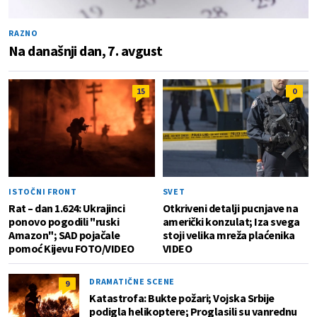
RAZNO
Na današnji dan, 7. avgust
15
0
ISTOČNI FRONT
SVET
Rat – dan 1.624: Ukrajinci
Otkriveni detalji pucnjave na
ponovo pogodili "ruski
američki konzulat; Iza svega
Amazon"; SAD pojačale
stoji velika mreža plaćenika
pomoć Kijevu FOTO/VIDEO
VIDEO
DRAMATIČNE SCENE
9
Katastrofa: Bukte požari; Vojska Srbije
podigla helikoptere; Proglasili su vanrednu