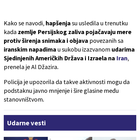
Kako se navodi,
hapšenja
su usledila u trenutku
kada
zemlje Persijskog zaliva pojačavaju mere
protiv širenja snimaka i objava
povezanih sa
iranskim napadima
u sukobu izazvanom
udarima
Sjedinjenih Američkih Država i Izraela na
Iran
,
prenela je Al Džazira.
Policija je upozorila da takve aktivnosti mogu da
podstaknu javno mnjenje i šire glasine među
stanovništvom.
Udarne vesti