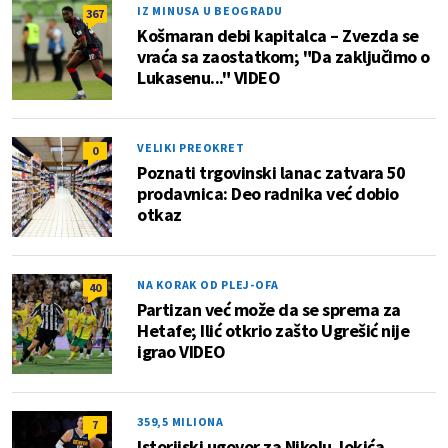
IZ MINUSA U BEOGRADU
367
Košmaran debi kapitalca – Zvezda se
vraća sa zaostatkom; "Da zaključimo o
Lukasenu..." VIDEO
VELIKI PREOKRET
0
Poznati trgovinski lanac zatvara 50
prodavnica: Deo radnika već dobio
otkaz
NA KORAK OD PLEJ-OFA
40
Partizan već može da se sprema za
Hetafe; Ilić otkrio zašto Ugrešić nije
igrao VIDEO
359,5 MILIONA
7
Istorijski ugovor za Nikolu Jokića