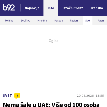
Najnovije
Info
Istočni front
Iranska kr
Nova vest
Politika
Društvo
Hronika
Kosovo
Region
Svet
Razno
SVET
20.03.2026.
13:55
1
Nema šale u UAE; Više od 100 osoba