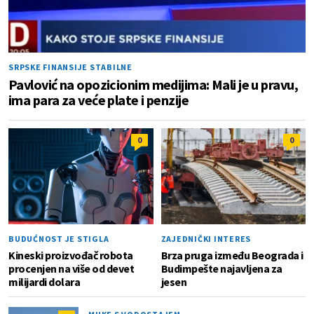
SRPSKE FINANSIJE STABILNE
Pavlović na opozicionim medijima: Mali je u pravu,
ima para za veće plate i penzije
0
0
BUDUĆNOST JE STIGLA
ZAJEDNIČKI INTERES
Kineski proizvođač robota
Brza pruga između Beograda i
procenjen na više od devet
Budimpešte najavljena za
milijardi dolara
jesen