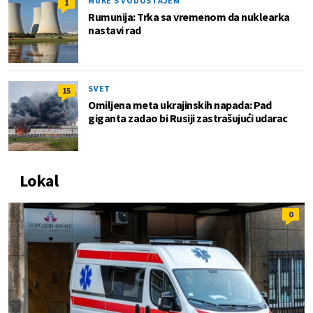
MUKE S VODOSTAJEM
1
Rumunija: Trka sa vremenom da nuklearka
nastavi rad
SVET
15
Omiljena meta ukrajinskih napada: Pad
giganta zadao bi Rusiji zastrašujući udarac
Lokal
0