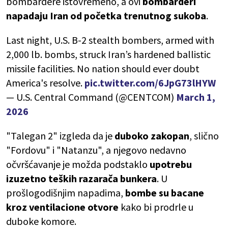
bombardere istovremeno, a ovi
bombarderi
napadaju Iran od početka trenutnog sukoba
.
Last night, U.S. B-2 stealth bombers, armed with
2,000 lb. bombs, struck Iran’s hardened ballistic
missile facilities. No nation should ever doubt
America's resolve.
pic.twitter.com/6JpG73lHYW
— U.S. Central Command (@CENTCOM)
March 1,
2026
"Talegan 2" izgleda da je
duboko zakopan
, slično
"Fordovu" i "Natanzu", a njegovo nedavno
očvršćavanje je možda podstaklo
upotrebu
izuzetno teških razarača bunkera
. U
prošlogodišnjim napadima,
bombe su bacane
kroz ventilacione otvore
kako bi prodrle u
duboke komore.