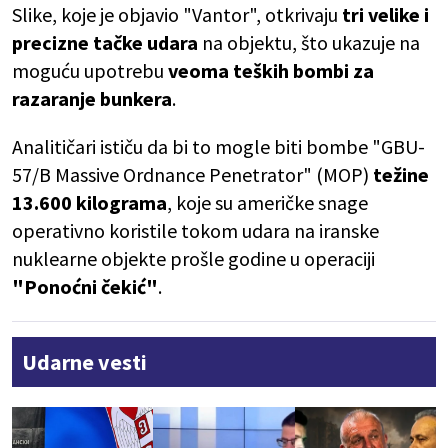
Slike, koje je objavio "Vantor", otkrivaju
tri velike i
precizne tačke udara
na objektu, što ukazuje na
moguću upotrebu
veoma teških bombi za
razaranje bunkera
.
Analitičari ističu da bi to mogle biti bombe "GBU-
57/B Massive Ordnance Penetrator" (MOP)
težine
13.600 kilograma
, koje su američke snage
operativno koristile tokom udara na iranske
nuklearne objekte prošle godine u operaciji
"Ponoćni čekić"
.
Udarne vesti