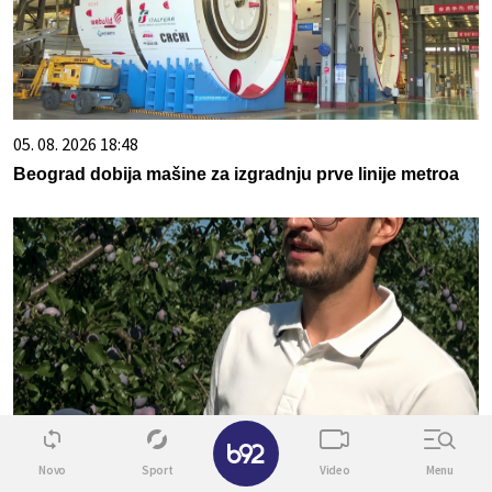
05. 08. 2026 18:48
Beograd dobija mašine za izgradnju prve linije metroa
✕
06. 08. 2026 04:30
Novo
Sport
Video
Menu
ДОБАР РОД И ВИСОК КВАЛИТЕТ ШЉИВЕ У