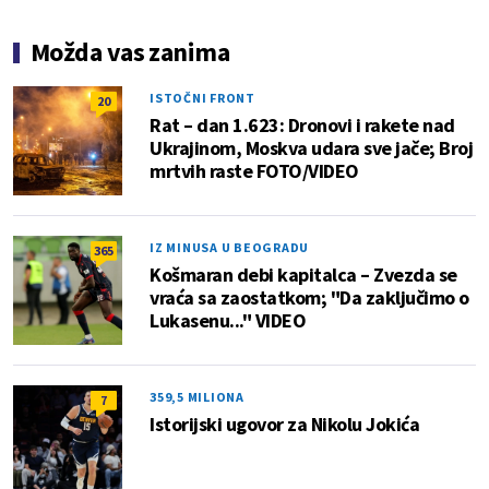
Možda vas zanima
ISTOČNI FRONT
20
Rat – dan 1.623: Dronovi i rakete nad
Ukrajinom, Moskva udara sve jače; Broj
mrtvih raste FOTO/VIDEO
IZ MINUSA U BEOGRADU
365
Košmaran debi kapitalca – Zvezda se
vraća sa zaostatkom; "Da zaključimo o
Lukasenu..." VIDEO
359,5 MILIONA
7
Istorijski ugovor za Nikolu Jokića