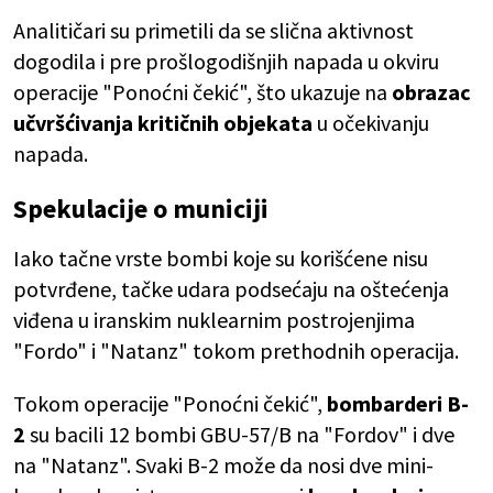
Analitičari su primetili da se slična aktivnost
dogodila i pre prošlogodišnjih napada u okviru
operacije "Ponoćni čekić", što ukazuje na
obrazac
učvršćivanja kritičnih objekata
u očekivanju
napada.
Spekulacije o municiji
Iako tačne vrste bombi koje su korišćene nisu
potvrđene, tačke udara podsećaju na oštećenja
viđena u iranskim nuklearnim postrojenjima
"Fordo" i "Natanz" tokom prethodnih operacija.
Tokom operacije "Ponoćni čekić",
bombarderi B-
2
su bacili 12 bombi GBU-57/B na "Fordov" i dve
na "Natanz". Svaki B-2 može da nosi dve mini-