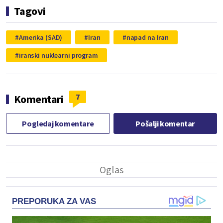
Tagovi
Amerika (SAD)
Iran
napad na Iran
iranski nuklearni program
7
Komentari
Pogledaj komentare
Pošalji komentar
PREPORUKA ZA VAS