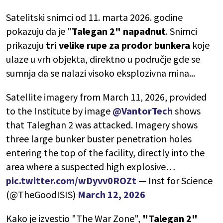
Satelitski snimci od 11. marta 2026. godine
pokazuju da je "
Talegan 2" napadnut
. Snimci
prikazuju
tri velike rupe za prodor bunkera
koje
ulaze u vrh objekta, direktno u područje gde se
sumnja da se nalazi visoko eksplozivna mina...
Satellite imagery from March 11, 2026, provided
to the Institute by image
@VantorTech
shows
that Taleghan 2 was attacked. Imagery shows
three large bunker buster penetration holes
entering the top of the facility, directly into the
area where a suspected high explosive…
pic.twitter.com/wDyvv0ROZt
— Inst for Science
(@TheGoodISIS)
March 12, 2026
Kako je izvestio "The War Zone",
"Talegan 2"