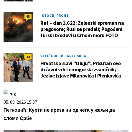
ISTOČNI FRONT
65
Rat – dan 1.622: Zelenski spreman na
pregovore; Rusi se predali; Pogođeni
turski brodovi u Crnom moru FOTO
VELIČAJU UBIJANJE SRBA
14
Hrvatska slavi "Oluju"; Prisutan ceo
državni vrh i crnogorski zvaničnik;
Jezive izjave Milanovića i Plenkovića
05. 08. 2026 15:07
Петковић: Курти не преза ни од чега у жељи да
сломи Србе