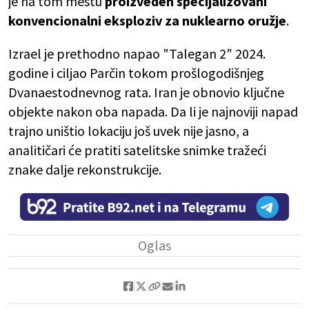
je na tom mestu
proizveden specijalizovani
konvencionalni eksploziv za nuklearno oružje
.
Izrael je prethodno napao "Talegan 2" 2024.
godine i ciljao Parčin tokom prošlogodišnjeg
Dvanaestodnevnog rata. Iran je obnovio ključne
objekte nakon oba napada. Da li je najnoviji napad
trajno uništio lokaciju još uvek nije jasno, a
analitičari će pratiti satelitske snimke tražeći
znake dalje rekonstrukcije.