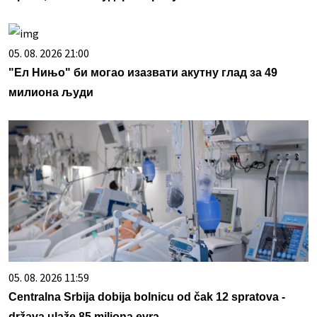
05. 08. 2026 21:00
"Ел Нињо" би могао изазвати акутну глад за 49
милиона људи
05. 08. 2026 11:59
Centralna Srbija dobija bolnicu od čak 12 spratova -
država ulaže 85 miliona evra