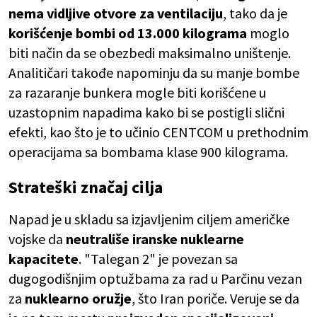
nema vidljive otvore za ventilaciju
, tako da je
korišćenje bombi od 13.000 kilograma
moglo
biti način da se obezbedi maksimalno uništenje.
Analitičari takođe napominju da su manje bombe
za razaranje bunkera mogle biti korišćene u
uzastopnim napadima kako bi se postigli slični
efekti, kao što je to učinio CENTCOM u prethodnim
operacijama sa bombama klase 900 kilograma.
Strateški značaj cilja
Napad je u skladu sa izjavljenim ciljem američke
vojske da
neutrališe iranske nuklearne
kapacitete
. "Talegan 2" je povezan sa
dugogodišnjim optužbama za rad u Parčinu vezan
za
nuklearno oružje
, što Iran poriče. Veruje se da