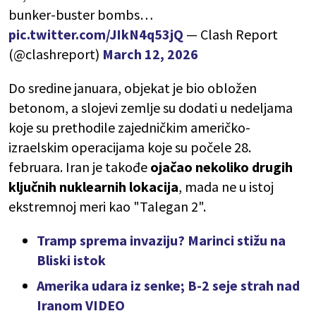
bunker-buster bombs…
pic.twitter.com/JIkN4q53jQ
— Clash Report
(@clashreport)
March 12, 2026
Do sredine januara, objekat je bio obložen
betonom, a slojevi zemlje su dodati u nedeljama
koje su prethodile zajedničkim američko-
izraelskim operacijama koje su počele 28.
februara. Iran je takođe
ojačao nekoliko drugih
ključnih nuklearnih lokacija
, mada ne u istoj
ekstremnoj meri kao "Talegan 2".
Tramp sprema invaziju? Marinci stižu na
Bliski istok
Amerika udara iz senke; B-2 seje strah nad
Iranom VIDEO