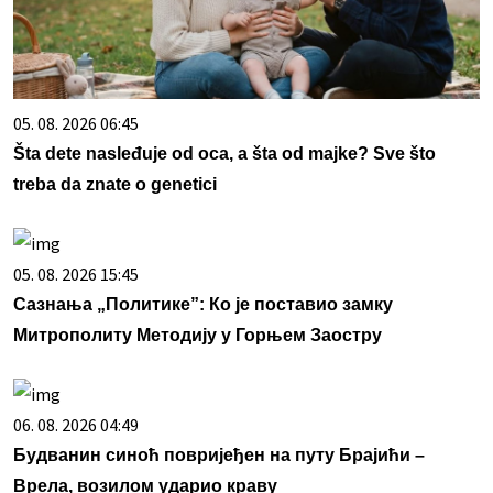
05. 08. 2026 06:45
Šta dete nasleđuje od oca, a šta od majke? Sve što
treba da znate o genetici
05. 08. 2026 15:45
Сазнања „Политике”: Ко је поставио замку
Митрополиту Методију у Горњем Заостру
06. 08. 2026 04:49
Будванин синоћ повријеђен на путу Брајићи –
Врела, возилом ударио краву