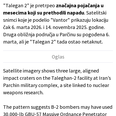
"Talegan 2" je pretrpeo
značajna pojačanja u
mesecima koji su prethodili napadu
. Satelitski
snimci koje je podelio "Vantor" prikazuju lokaciju
čak 6. marta 2026. i 14. novembra 2025. godine.
Druga obližnja područja u Parčinu su pogođena 6.
marta, ali je "Talegan 2" tada ostao netaknut.
Satellite imagery shows three large, aligned
impact craters on the Taleghan-2 facility at Iran’s
Parchin military complex, a site linked to nuclear
weapons research.
The pattern suggests B-2 bombers may have used
30,000-lb GBU-57 Massive Ordnance Penetrator