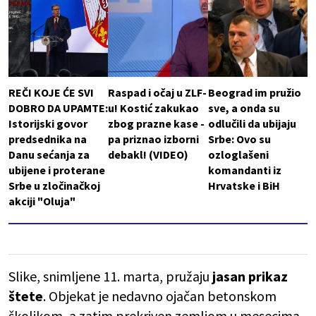
REČI KOJE ĆE SVI
Raspad i očaj u ZLF-
Beograd im pružio
DOBRO DA UPAMTE:
u! Kostić zakukao
sve, a onda su
Istorijski govor
zbog prazne kase -
odlučili da ubijaju
predsednika na
pa priznao izborni
Srbe: Ovo su
Danu sećanja za
debakl! (VIDEO)
ozloglašeni
ubijene i proterane
komandanti iz
Srbe u zločinačkoj
Hrvatske i BiH
akciji "Oluja"
Slike, snimljene 11. marta, pružaju
jasan prikaz
štete
. Objekat je nedavno ojačan betonskom
školjkom, a zatim prekriven zemljom u mesecima