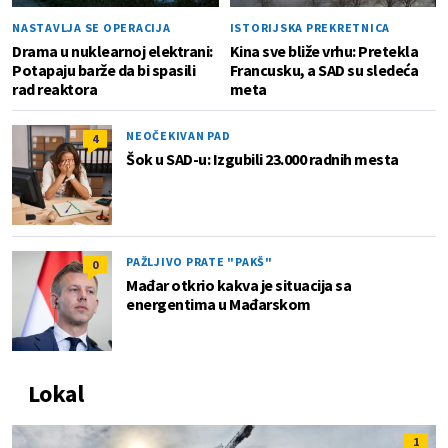
NASTAVLJA SE OPERACIJA
ISTORIJSKA PREKRETNICA
Drama u nuklearnoj elektrani:
Kina sve bliže vrhu: Pretekla
Potapaju barže da bi spasili
Francusku, a SAD su sledeća
rad reaktora
meta
NEOČEKIVAN PAD
4
Šok u SAD-u: Izgubili 23.000 radnih mesta
PAŽLJIVO PRATE "PAKŠ"
0
Mađar otkrio kakva je situacija sa
energentima u Mađarskom
Lokal
1