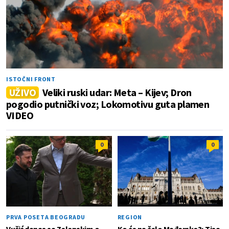
ISTOČNI FRONT
UŽIVO
Veliki ruski udar: Meta – Kijev; Dron
pogodio putnički voz; Lokomotivu guta plamen
VIDEO
0
0
PRVA POSETA BEOGRADU
REGION
Vučić danas sa Zelenskim o
Ko će na čelo Mađarske?; Tisa