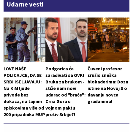
Udarne vesti
LOVE NAŠE
Podgorica će
Čuveni profesor
POLICAJCE, DA SE
sarađivati sa OVK!
srušio sneška
SRBI ISELJAVAJU:
Bruka za brukom -
blokaderima: Doza
Na KiM ljude
stiže nam novi
istine na Novoj S o
privode bez
udarac od "braće":
davanju novca
dokaza, na tajnim
Crna Gora u
građanima!
spiskovima više od
vojnom paktu
200 pripadnika MUP
protiv Srbije?!