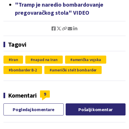
"Tramp je naredio bombardovanje
pregovaračkog stola" VIDEO
Tagovi
Iran
napad na Iran
američka vojska
bombarder B-2
američki stelt bombarder
9
Komentari
Pogledaj komentare
Pošalji komentar