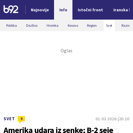
Najnovije
Info
Istočni front
Iranska kr
Nova vest
Politika
Društvo
Hronika
Kosovo
Region
Svet
Razno
SVET
01.03.2026.
20:20
9
Amerika udara iz senke; B-2 seje