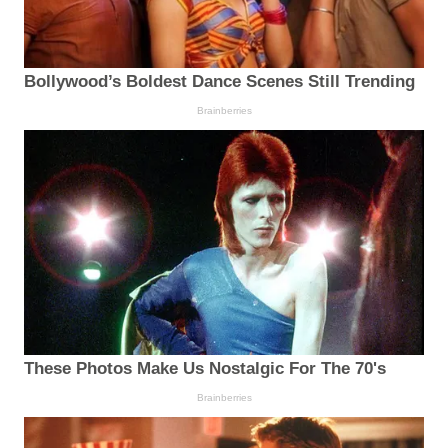
Bollywood’s Boldest Dance Scenes Still Trending
Brainberries
These Photos Make Us Nostalgic For The 70's
Brainberries