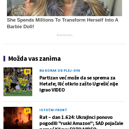
She Spends Millions To Transform Herself Into A
Barbie Doll!
Brainberries
Možda vas zanima
NA KORAK OD PLEJ-OFA
80
Partizan već može da se sprema za
Hetafe; Ilić otkrio zašto Ugrešić nije
igrao VIDEO
ISTOČNI FRONT
17
Rat – dan 1.624: Ukrajinci ponovo
pogodili "ruski Amazon"; SAD pojačale