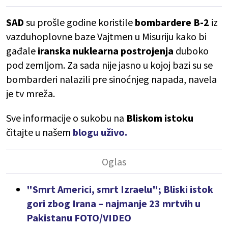
SAD
su prošle godine koristile
bombardere B-2
iz
vazduhoplovne baze Vajtmen u Misuriju kako bi
gađale
iranska
nuklearna
postrojenja
duboko
pod zemljom. Za sada nije jasno u kojoj bazi su se
bombarderi nalazili pre sinoćnjeg napada, navela
je tv mreža.
Sve informacije o sukobu na
Bliskom istoku
čitajte u našem
blogu uživo.
"Smrt Americi, smrt Izraelu"; Bliski istok
gori zbog Irana – najmanje 23 mrtvih u
Pakistanu FOTO/VIDEO