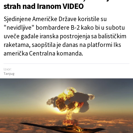
strah nad Iranom VIDEO
Sjedinjene Američke Države koristile su
"nevidljive" bombardere B-2 kako bi u subotu
uveče gađale iranska postrojenja sa balističkim
raketama, saopštila je danas na platformi Iks
američka Centralna komanda.
Izvor:
Tanjug