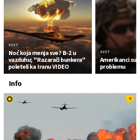
SVET
Noć koja menja sve? B-2 u
SVET
vazduhu; "Razarači bunkera"
Amerikanci su 
poleteli ka Iranu VIDEO
problemu
Info
0