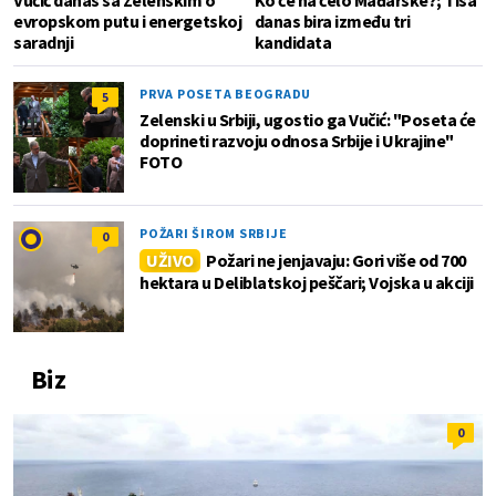
evropskom putu i energetskoj
danas bira između tri
saradnji
kandidata
PRVA POSETA BEOGRADU
5
Zelenski u Srbiji, ugostio ga Vučić: "Poseta će
doprineti razvoju odnosa Srbije i Ukrajine"
FOTO
POŽARI ŠIROM SRBIJE
0
UŽIVO
Požari ne jenjavaju: Gori više od 700
hektara u Deliblatskoj peščari; Vojska u akciji
Biz
0