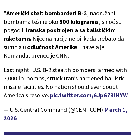
"
Američki stelt bombarderi B-2
, naoružani
bombama težine oko
900 kilograma
, sinoć su
pogodili
iranska postrojenja sa balističkim
raketama.
Nijedna nacija ne bi ikada trebalo da
sumnja u
odlučnost Amerike
", navela je
Komanda, preneo je CNN.
Last night, U.S. B-2 stealth bombers, armed with
2,000 lb. bombs, struck Iran’s hardened ballistic
missile facilities. No nation should ever doubt
America's resolve.
pic.twitter.com/6JpG73lHYW
— U.S. Central Command (@CENTCOM)
March 1,
2026