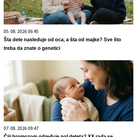
05. 08. 2026 06:45
Šta dete nasleđuje od oca, a šta od majke? Sve što
treba da znate o genetici
07. 08. 2026 09:47
Čiji hromozom određuje pol deteta? XX rađa se