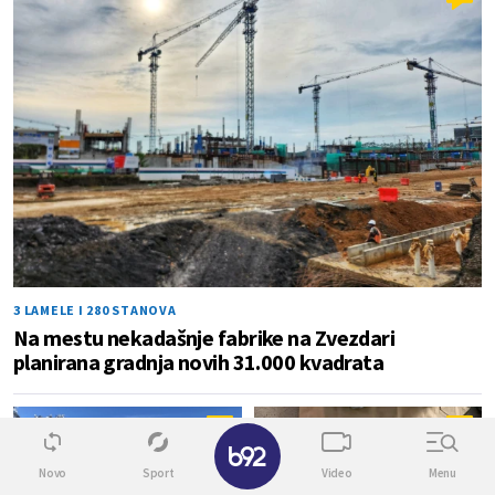
3 LAMELE I 280 STANOVA
Na mestu nekadašnje fabrike na Zvezdari
planirana gradnja novih 31.000 kvadrata
6
0
✕
Novo
Sport
Video
Menu