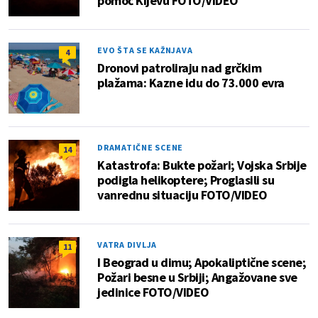
pomoć Kijevu FOTO/VIDEO
EVO ŠTA SE KAŽNJAVA
4
Dronovi patroliraju nad grčkim
plažama: Kazne idu do 73.000 evra
DRAMATIČNE SCENE
14
Katastrofa: Bukte požari; Vojska Srbije
podigla helikoptere; Proglasili su
vanrednu situaciju FOTO/VIDEO
VATRA DIVLJA
11
I Beograd u dimu; Apokaliptične scene;
Požari besne u Srbiji; Angažovane sve
jedinice FOTO/VIDEO