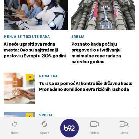
MENJA SE TRŽIŠTE RADA
SRBIJA
AI neće ugasiti sva radna
Poznato kada počinju
mesta: Ovo su najtraženiji
pregovori o utvrđivanju
poslovi u Evropi u 2026. godini
minimalne cene rada za
narednu godinu
NOVA ERA
0
Turska uz pomoć AI kontroliše državnu kasu:
Pronađeno 36 miliona evra rizičnih rashoda
SRBIJA
2
Đedović optimista po pitanju NIS-a: "Bićemo
✕
u boljoj poziciji nego 2008. godine"
Novo
Sport
Video
Menu