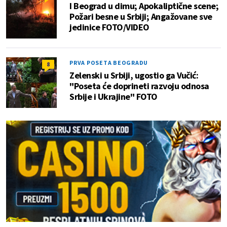
I Beograd u dimu; Apokaliptične scene;
Požari besne u Srbiji; Angažovane sve
jedinice FOTO/VIDEO
PRVA POSETA BEOGRADU
8
Zelenski u Srbiji, ugostio ga Vučić:
"Poseta će doprineti razvoju odnosa
Srbije i Ukrajine" FOTO