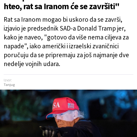
hteo, rat sa Iranom će se završiti"
Rat sa Iranom mogao bi uskoro da se završi,
izjavio je predsednik SAD-a Donald Tramp jer,
kako je naveo, "gotovo da više nema ciljeva za
napade", iako američki i izraelski zvaničnici
poručuju da se pripremaju za još najmanje dve
nedelje vojnih udara.
Izvor:
Tanjug