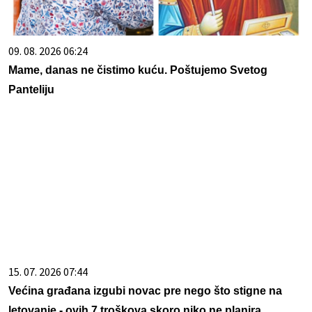
09. 08. 2026 06:24
Mame, danas ne čistimo kuću. Poštujemo Svetog
Panteliju
15. 07. 2026 07:44
Većina građana izgubi novac pre nego što stigne na
letovanje - ovih 7 troškova skoro niko ne planira