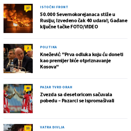
ISTOČNI FRONT
17
50.000 Severnokorejanaca stiže u
Rusiju; Izvedeno čak 40 udara!; Gađane
ključne tačke FOTO/VIDEO
POLITIKA
2
Knežević: "Prva odluka koju ću doneti
kao premijer biće otpriznavanje
Kosova"
PAZAR TVRD ORAH
48
Zvezda sa desetoricom sačuvala
pobedu – Pazarci se ispromašivali
VATRA DIVLJA
11