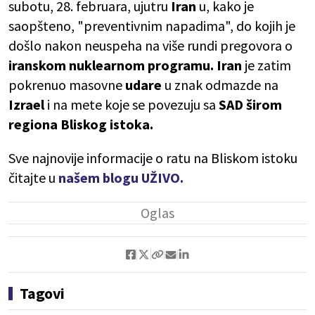
subotu, 28. februara, ujutru
Iran
u, kako je
saopšteno, "preventivnim napadima", do kojih je
došlo nakon neuspeha na više rundi pregovora o
iranskom nuklearnom programu.
Iran
je zatim
pokrenuo masovne
udare
u znak odmazde na
Izrael
i na mete koje se povezuju sa
SAD
širom
regiona Bliskog istoka.
Sve najnovije informacije o ratu na Bliskom istoku
čitajte u
našem blogu UŽIVO.
Tagovi