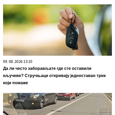
09. 08. 2026 13:10
Да ли често заборављате где сте оставили
кључеве? Стручњаци откривају једноставан трик
који помаже