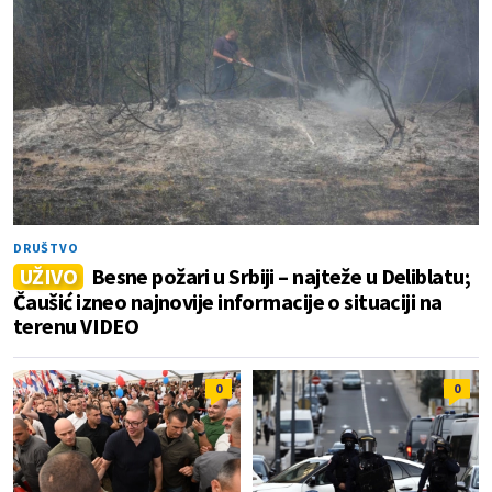
DRUŠTVO
UŽIVO
Besne požari u Srbiji – najteže u Deliblatu;
Čaušić izneo najnovije informacije o situaciji na
terenu VIDEO
0
0