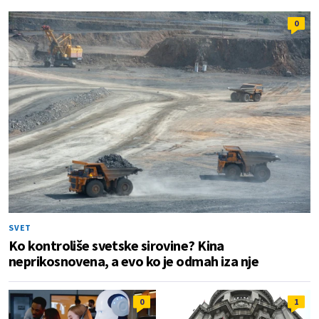
0
SVET
Ko kontroliše svetske sirovine? Kina
neprikosnovena, a evo ko je odmah iza nje
0
1