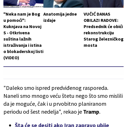
"Neka nam je Bog
Anatomija jedne
VUČIĆ DANAS
u pomoći":
izdaje
OBILAZI RADOVE:
Kuknjava na Novoj
Predsednik će obići
S - Otkrivena
rekonstrukciju
suština lažnih
Starog železničkog
istraživanja i istina
mosta
o blokaderskoj listi
(VIDEO)
"Daleko smo ispred predviđenog rasporeda.
Naneli smo mnogo veću štetu nego što smo mislili
da je moguće, čak i u prvobitno planiranom
periodu od šest nedelja", rekao je
Tramp
.
Šta će se desiti ako Iran zapravo ubije