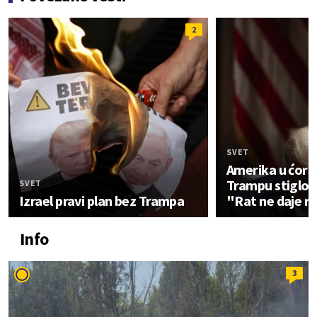
2
SVET
Amerika u ćors
Trampu stiglo 
SVET
Izrael pravi plan bez Trampa
"Rat ne daje r
Info
3