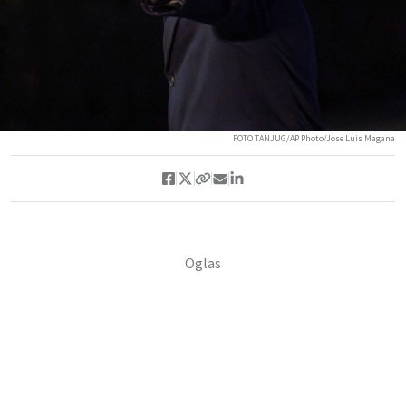
FOTO TANJUG/AP Photo/Jose Luis Magana