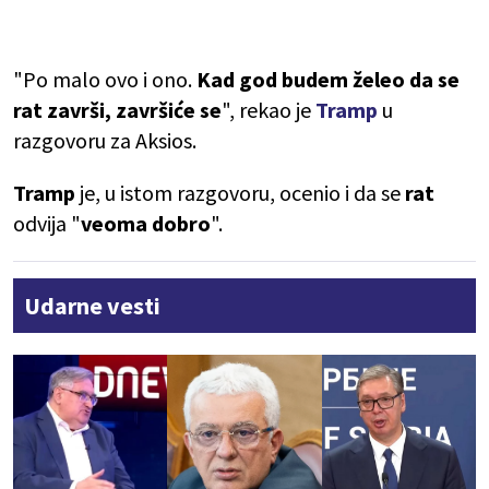
"Po malo ovo i ono.
Kad god budem želeo da se
rat završi, završiće se
", rekao je
Tramp
u
razgovoru za Aksios.
Tramp
je, u istom razgovoru, ocenio i da se
rat
odvija "
veoma dobro
".
Udarne vesti