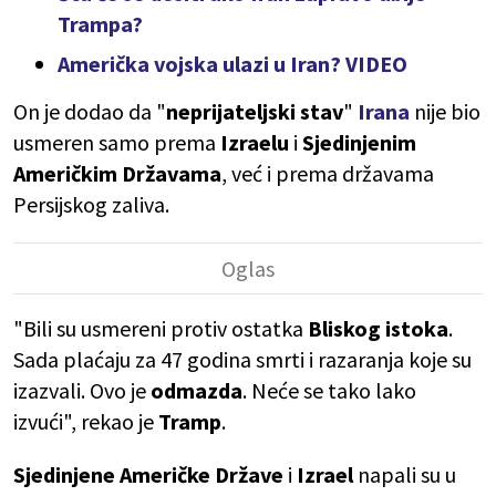
Trampa?
Američka vojska ulazi u Iran? VIDEO
On je dodao da "
neprijateljski
stav
"
Irana
nije bio
usmeren samo prema
Izraelu
i
Sjedinjenim
Američkim Državama
, već i prema državama
Persijskog zaliva.
"Bili su usmereni protiv ostatka
Bliskog
istoka
.
Sada plaćaju za 47 godina smrti i razaranja koje su
izazvali. Ovo je
odmazda
. Neće se tako lako
izvući", rekao je
Tramp
.
Sjedinjene
Američke Države
i
Izrael
napali su u