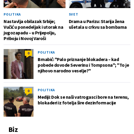
POLITIKA
SVET
Nastavlja obilazak Srbije;
Drama u Parizu: Starija žena
Vučić u ponedeljak i utorak na
ušetala u crkvu sa bombama
jugozapadu – u Prijepolju,
Priboju i Novoj Varoši
POLITIKA
0
Brnabić: "Palo priznanje blokadera – kad
pobede dovode Severinu i Tompsona"; "To je
njihovo narodno veselje?"
POLITIKA
0
Mediji: Dok se naši vatrogasci bore na terenu,
blokaderi iz fotelja šire dezinformacije
Biz