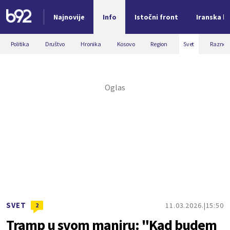
Najnovije
Info
Istočni front
Iranska kr
Nova vest
Politika
Društvo
Hronika
Kosovo
Region
Svet
Razno
SVET
11.03.2026.
15:50
2
Tramp u svom maniru: "Kad budem