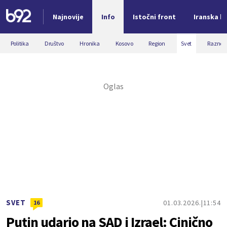
Najnovije
Info
Istočni front
Iranska kr
Nova vest
Politika
Društvo
Hronika
Kosovo
Region
Svet
Razno
SVET
01.03.2026.
11:54
16
Putin udario na SAD i Izrael: Cinično