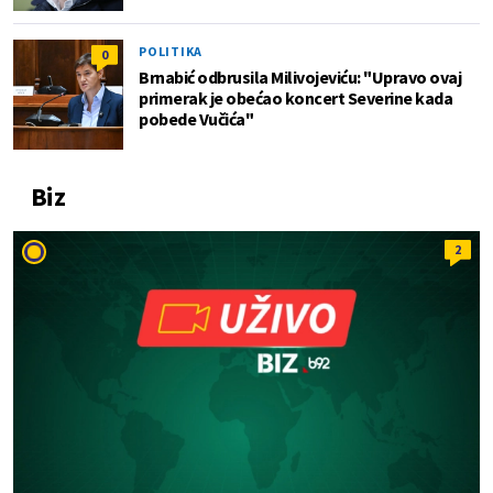
POLITIKA
0
Brnabić odbrusila Milivojeviću: "Upravo ovaj
primerak je obećao koncert Severine kada
pobede Vučića"
Biz
2