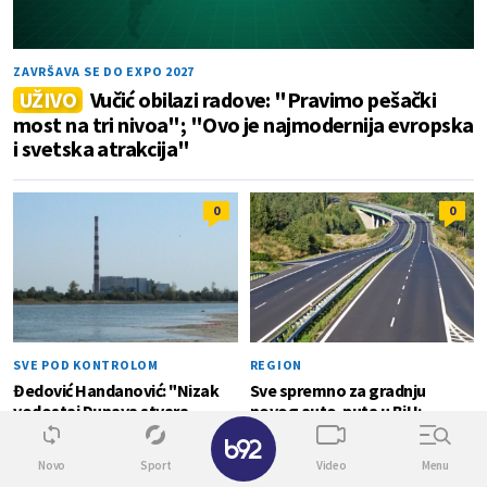
ZAVRŠAVA SE DO EXPO 2027
UŽIVO
Vučić obilazi radove: "Pravimo pešački
most na tri nivoa"; "Ovo je najmodernija evropska
i svetska atrakcija"
0
0
SVE POD KONTROLOM
REGION
Đedović Handanović: "Nizak
Sve spremno za gradnju
vodostaj Dunava stvara
novog auto-puta u BiH:
izazove"; Situacija stabilna
Deonica od 44 kilometra
✕
povezuje dva važna grada
Novo
Sport
Video
Menu