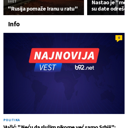
Nastao je "me
SVET
"Rusija pomaže Iranu u ratu"
su date odrešen
Info
0
POLITIKA
Vučić: "Neću da služim nikome već samo Srbiji";