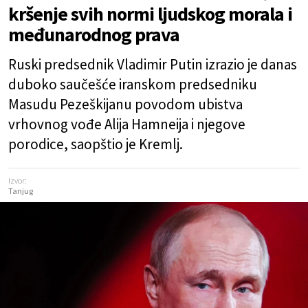
kršenje svih normi ljudskog morala i
međunarodnog prava
Ruski predsednik Vladimir Putin izrazio je danas
duboko saučešće iranskom predsedniku
Masudu Pezeškijanu povodom ubistva
vrhovnog vođe Alija Hamneija i njegove
porodice, saopštio je Kremlj.
Izvor:
Tanjug