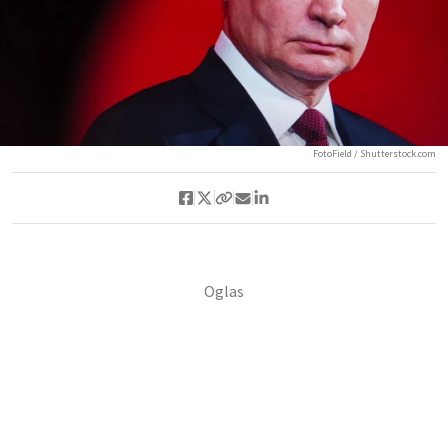
FotoField / Shutterstock.com