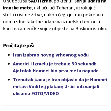
U subotu su
SAD
i
Izrael
pokrenuli s
eriju udara na
iranske mete
, uključujući Teheran, uzrokujući
štetu i civilne žrtve, nakon čega je Iran pokrenuo
odmazdne raketne udare na izraelsku teritoriju,
kao i na američke vojne objekte na Bliskom istoku.
Pročitajte još:
Iran izabrao novog vrhovnog vođu
Americi i Izraelu je trebalo 30 sekundi:
Ajatolah Hamnei bio prva meta napada
Trenutak kada je Iran objavio da je Hamnei
mrtav: Voditelj plakao; Urlici odzvanjali
ulicama FOTO/VIDEO