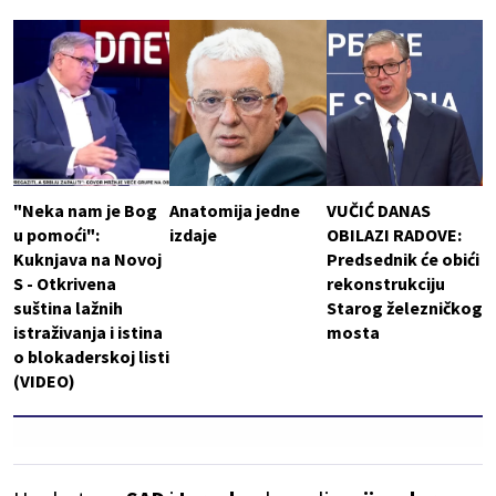
"Neka nam je Bog
Anatomija jedne
VUČIĆ DANAS
u pomoći":
izdaje
OBILAZI RADOVE:
Kuknjava na Novoj
Predsednik će obići
S - Otkrivena
rekonstrukciju
suština lažnih
Starog železničkog
istraživanja i istina
mosta
o blokaderskoj listi
(VIDEO)