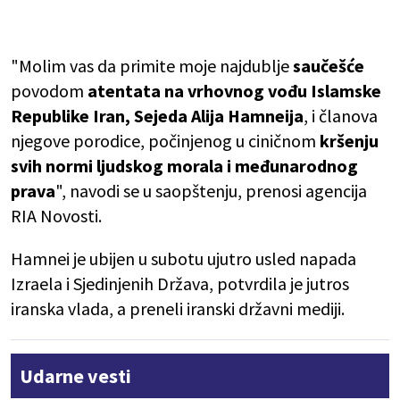
"Molim vas da primite moje najdublje
saučešće
povodom
atentata na vrhovnog vođu Islamske
Republike Iran, Sejeda Alija Hamneija
, i članova
njegove porodice, počinjenog u ciničnom
kršenju
svih normi ljudskog morala i međunarodnog
prava
", navodi se u saopštenju, prenosi agencija
RIA Novosti.
Hamnei je ubijen u subotu ujutro usled napada
Izraela i Sjedinjenih Država, potvrdila je jutros
iranska vlada, a preneli iranski državni mediji.
Udarne vesti