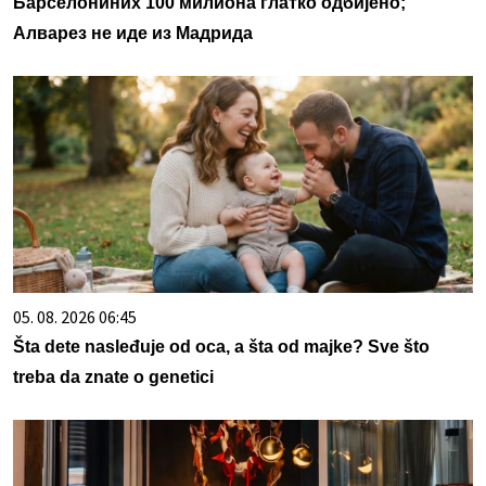
Барселониних 100 милиона глатко одбијено;
Алварез не иде из Мадрида
05. 08. 2026 06:45
Šta dete nasleđuje od oca, a šta od majke? Sve što
treba da znate o genetici