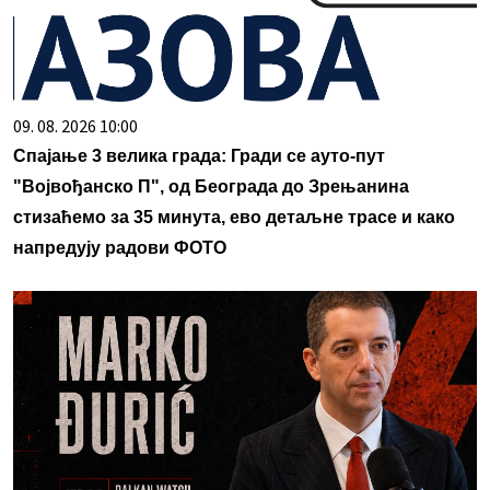
09. 08. 2026 10:00
Спајање 3 велика града: Гради се ауто-пут
"Војвођанско П", од Београда до Зрењанина
стизаћемо за 35 минута, ево детаљне трасе и како
напредују радови ФОТО