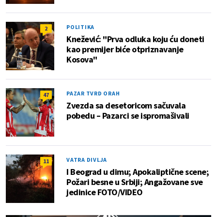
POLITIKA
2
Knežević: "Prva odluka koju ću doneti
kao premijer biće otpriznavanje
Kosova"
PAZAR TVRD ORAH
47
Zvezda sa desetoricom sačuvala
pobedu – Pazarci se ispromašivali
VATRA DIVLJA
11
I Beograd u dimu; Apokaliptične scene;
Požari besne u Srbiji; Angažovane sve
jedinice FOTO/VIDEO