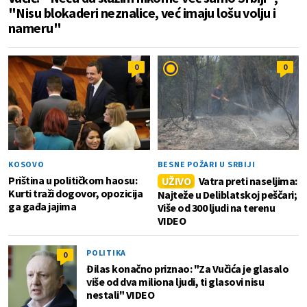
"Nisu blokaderi neznalice, već imaju lošu volju i
nameru"
0
0
KOSOVO
BESNE POŽARI U SRBIJI
Priština u političkom haosu:
UŽIVO
Vatra preti naseljima:
Kurti traži dogovor, opozicija
Najteže u Deliblatskoj peščari;
ga gađa jajima
Više od 300 ljudi na terenu
VIDEO
POLITIKA
0
Đilas konačno priznao: "Za Vučića je glasalo
više od dva miliona ljudi, ti glasovi nisu
nestali" VIDEO