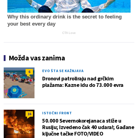
Why this ordinary drink is the secret to feeling
your best every day
CTA Love
Možda vas zanima
EVO ŠTA SE KAŽNJAVA
6
Dronovi patroliraju nad grčkim
plažama: Kazne idu do 73.000 evra
ISTOČNI FRONT
16
50.000 Severnokorejanaca stiže u
Rusiju; Izvedeno čak 40 udara!; Gađane
ključne tačke FOTO/VIDEO