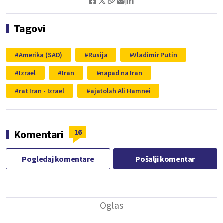
Tagovi
Amerika (SAD)
Rusija
Vladimir Putin
Izrael
Iran
napad na Iran
rat Iran - Izrael
ajatolah Ali Hamnei
16
Komentari
Pogledaj komentare
Pošalji komentar