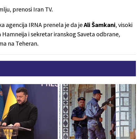
lju, prenosi Iran TV.
ka agencija IRNA prenela je da je
Ali Šamkani
, visoki
ja Hamneija i sekretar iranskog Saveta odbrane,
ma na Teheran.