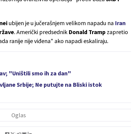
nei
ubijen je u jučerašnjem velikom napadu na
Iran
Države
. Američki predsednik
Donald Tramp
zapretio
da ranije nije viđena" ako napadi eskaliraju.
v; "Uništili smo ih za dan"
ljane Srbije; Ne putujte na Bliski istok