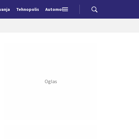
vanja
Tehnopolis
Automobili