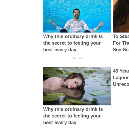
Why this ordinary drink is
To Ste
the secret to feeling your
For Th
best every day
See Sc
CTA Love
46 Yea
Lagoon
Unreco
Why this ordinary drink is
the secret to feeling your
best every day