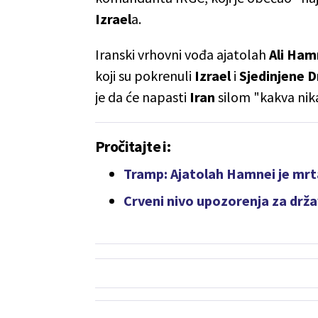
Izrael
a.
Iranski vrhovni vođa ajatolah
Ali Ham
koji su pokrenuli
Izrael
i
Sjedinjene 
je da će napasti
Iran
silom "kakva nika
Pročitajte i:
Tramp: Ajatolah Hamnei je mrta
Crveni nivo upozorenja za držav