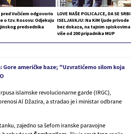
i pred Vučićem odgovorio
LOVE NAŠE POLICAJCE, DA SE SRBI
je o tzv. Kosovu: Odjekuju
ISELJAVAJU: Na KiM ljude privode
ajinskog predsednika
bez dokaza, na tajnim spiskovima
više od 200 pripadnika MUP
a: Gore američke baze; "Uzvratićemo silom koja
EO
rpusa islamske revolucionarne garde (IRGC),
prenosi Al Džazira, a stradao je i
ministar odbrane
stanku, zajedno sa šefom iranske paravojne