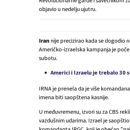
Revolucionarne garde i savetnikom 
objavio u nedelju ujutru.
Iran
nije precizirao kada se dogodio 
Američko-izraelska kampanja je poče
subotu.
Americi i Izraelu je trebalo 3
IRNA je prenela da je više komandana
imena biti saopštena kasnije.
U međuvremenu, izvori su za CBS rekli
vazdušnim udarima. Izrael je saopštio d
komandanta IRGC, koji je obećao "naj