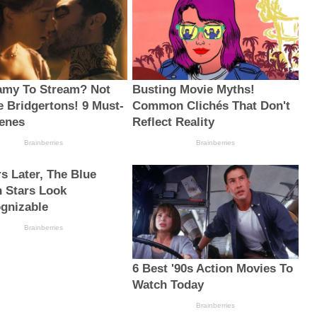
amy To Stream? Not
Busting Movie Myths!
e Bridgertons! 9 Must-
Common Clichés That Don't
enes
Reflect Reality
Brainberries
Brainberries
rs Later, The Blue
 Stars Look
gnizable
Brainberries
6 Best '90s Action Movies To
Watch Today
Brainberries