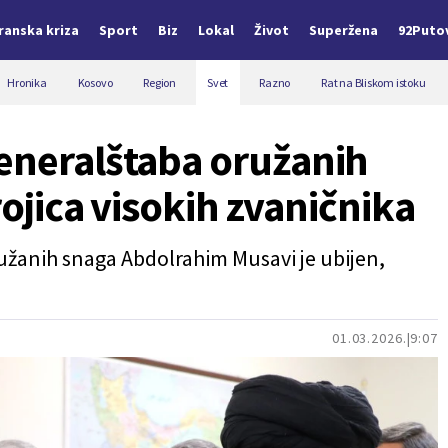
Iranska kriza
Sport
Biz
Lokal
Život
Superžena
92Puto
Hronika
Kosovo
Region
Svet
Razno
Rat na Bliskom istoku
eneralštaba oružanih
trojica visokih zvaničnika
užanih snaga Abdolrahim Musavi je ubijen,
01.03.2026.
9:07