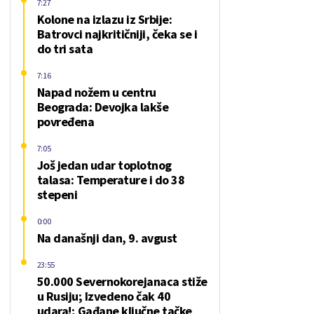
7:27
Kolone na izlazu iz Srbije:
Batrovci najkritičniji, čeka se i
do tri sata
7:16
Napad nožem u centru
Beograda: Devojka lakše
povređena
7:05
Još jedan udar toplotnog
talasa: Temperature i do 38
stepeni
0:00
Na današnji dan, 9. avgust
23:55
50.000 Severnokorejanaca stiže
u Rusiju; Izvedeno čak 40
udara!; Gađane ključne tačke