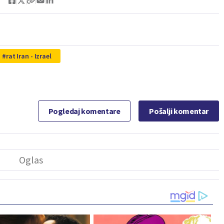
rat Iran - Izrael
Pogledaj komentare
Pošalji komentar