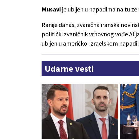
Musavi
je ubijen u napadima na tu zem
Ranije danas, zvanična iranska novins
politički zvaničnik vrhovnog vođe Ali
ubijen u američko-izraelskom napadi
Udarne vesti