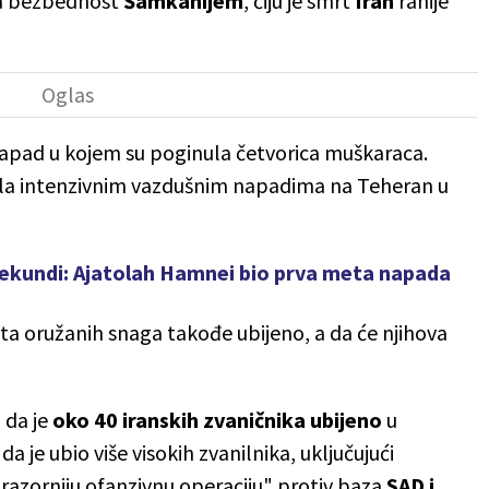
za bezbednost
Šamkanijem
, čiju je smrt
Iran
ranije
napad u kojem su poginula četvorica muškaraca.
la intenzivnim vazdušnim napadima na Teheran u
0 sekundi: Ajatolah Hamnei bio prva meta napada
ta oružanih snaga takođe ubijeno, a da će njihova
 da je
oko 40 iranskih zvaničnika ubijeno
u
a je ubio više visokih zvanilnika, uključujući
razorniju ofanzivnu operaciju" protiv baza
SAD i