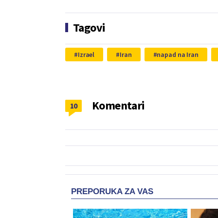
Tagovi
Izrael
Iran
napad na Iran
Komentari
10
PREPORUKA ZA VAS