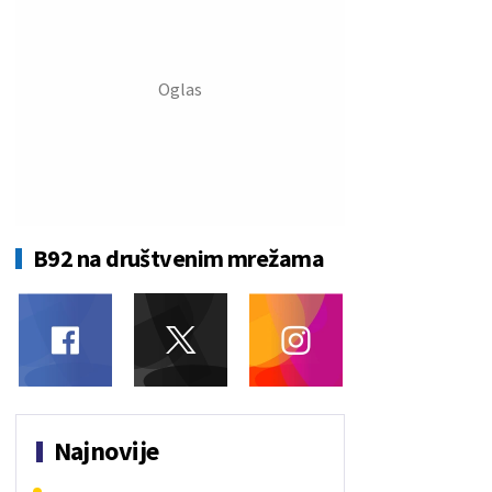
B92 na društvenim mrežama
Najnovije