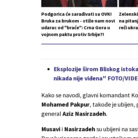
Podgorica će sarađivati sa OVK!
Zelensk
Bruka za brukom - stiže nam novi
na pitan
udarac od "braće": Crna Gora u
reči ukr
vojnom paktu protiv Srbije?!
Eksplozije širom Bliskog istok
nikada nije viđena" FOTO/VID
Kako se navodi, glavni komandant Ko
Mohamed Pakpur
, takođe je ubijen, 
general
Aziz Nasirzadeh
.
Musavi
i
Nasirzadeh
su ubijeni na sa