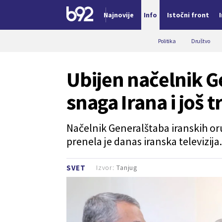
Najnovije
Info
Istočni front
Nova vest
Politika
Društvo
Ubijen načelnik G
snaga Irana i još 
Načelnik Generalštaba iranskih or
prenela je danas iranska televizija.
Izvor:
Tanjug
SVET