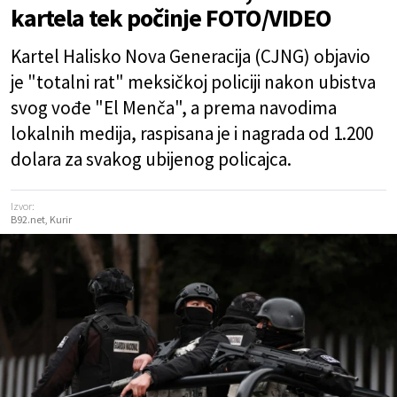
kartela tek počinje FOTO/VIDEO
Kartel Halisko Nova Generacija (CJNG) objavio
je "totalni rat" meksičkoj policiji nakon ubistva
svog vođe "El Menča", a prema navodima
lokalnih medija, raspisana je i nagrada od 1.200
dolara za svakog ubijenog policajca.
Izvor:
B92.net, Kurir