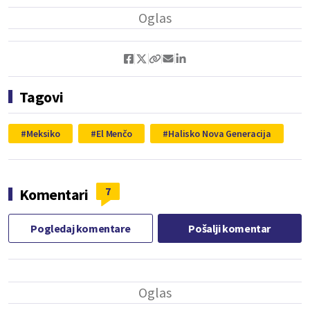
Tagovi
Meksiko
El Menčo
Halisko Nova Generacija
7
Komentari
Pogledaj komentare
Pošalji komentar