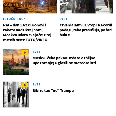
ISTOČNI FRONT
SVET
Rat – dan 1.623: Dronovi i
Crveni alarm u Evropi: Rekordi
rakete nad Ukrajinom,
padaju, reke presušuju, požari
Moskva udara sve jače; Broj
bukte
mrtvih raste FOTO/VIDEO
SVET
0
Moskvu čeka pakao: Izdato ozbiljno
upozorenje; Oglasili se meteorolozi
SVET
0
Bibi rekao "ne" Trampu