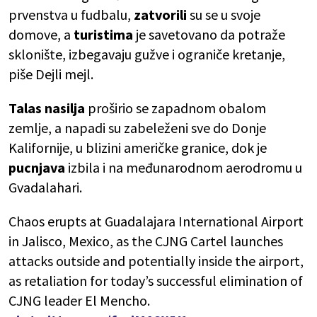
prvenstva u fudbalu,
zatvorili
su se u svoje
domove, a
turistima
je savetovano da potraže
sklonište, izbegavaju gužve i ograniče kretanje,
piše Dejli mejl.
Talas nasilja
proširio se zapadnom obalom
zemlje, a napadi su zabeleženi sve do Donje
Kalifornije, u blizini američke granice, dok je
pucnjava
izbila i na međunarodnom aerodromu u
Gvadalahari.
Chaos erupts at Guadalajara International Airport
in Jalisco, Mexico, as the CJNG Cartel launches
attacks outside and potentially inside the airport,
as retaliation for today’s successful elimination of
CJNG leader El Mencho.