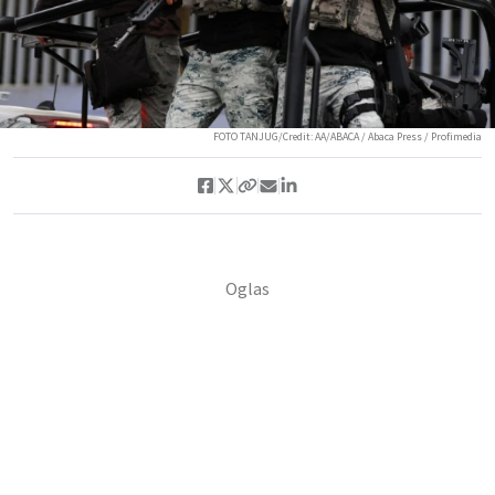
FOTO TANJUG/Credit: AA/ABACA / Abaca Press / Profimedia