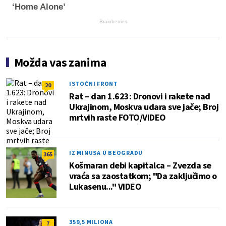
‘Home Alone’
Brainberries
Možda vas zanima
ISTOČNI FRONT
20
Rat – dan 1.623: Dronovi i rakete nad
Ukrajinom, Moskva udara sve jače; Broj
mrtvih raste FOTO/VIDEO
IZ MINUSA U BEOGRADU
365
Košmaran debi kapitalca – Zvezda se
vraća sa zaostatkom; "Da zaključimo o
Lukasenu..." VIDEO
359,5 MILIONA
7