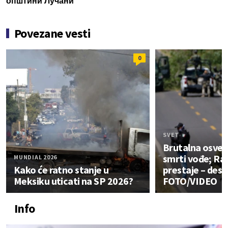
општини Лучани
Povezane vesti
0
SVET
Brutalna osvet
smrti vođe; Ra
MUNDIAL 2026
Kako će ratno stanje u
prestaje – dese
Meksiku uticati na SP 2026?
FOTO/VIDEO
Info