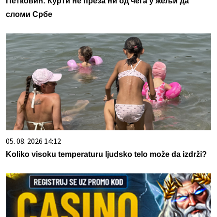
Петковић: Курти не преза ни од чега у жељи да
сломи Србе
05. 08. 2026 14:12
Koliko visoku temperaturu ljudsko telo može da izdrži?