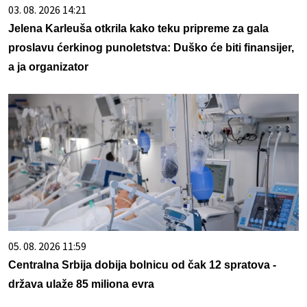
03. 08. 2026 14:21
Jelena Karleuša otkrila kako teku pripreme za gala
proslavu ćerkinog punoletstva: Duško će biti finansijer,
a ja organizator
05. 08. 2026 11:59
Centralna Srbija dobija bolnicu od čak 12 spratova -
država ulaže 85 miliona evra