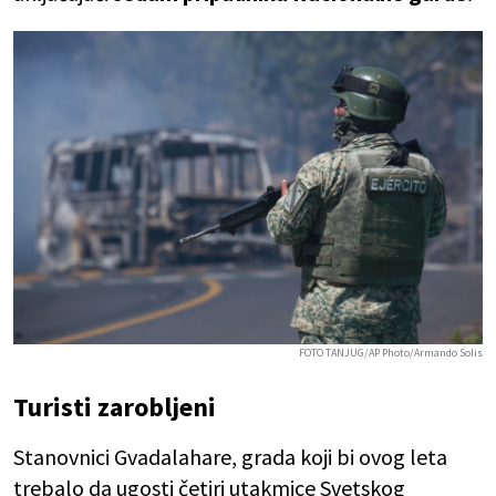
FOTO TANJUG/AP Photo/Armando Solis
Turisti zarobljeni
Stanovnici Gvadalahare, grada koji bi ovog leta
trebalo da ugosti četiri utakmice Svetskog