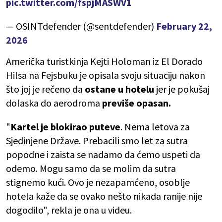
pic.twitter.com/fspjMASWV1
— OSINTdefender (@sentdefender)
February 22,
2026
Američka turistkinja Kejti Holoman iz El Dorado
Hilsa na Fejsbuku je opisala svoju situaciju nakon
što joj je rečeno da
ostane u hotelu
jer je pokušaj
dolaska do aerodroma
previše opasan.
"
Kartel je blokirao puteve
. Nema letova za
Sjedinjene Države. Prebacili smo let za sutra
popodne i zaista se nadamo da ćemo uspeti da
odemo. Mogu samo da se molim da sutra
stignemo kući. Ovo je nezapamćeno, osoblje
hotela kaže da se ovako nešto nikada ranije nije
dogodilo", rekla je ona u videu.