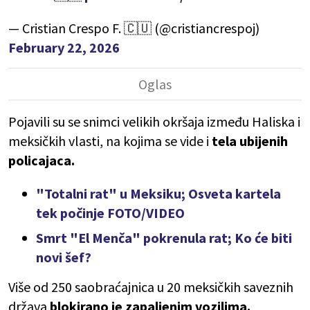
— Cristian Crespo F. 🇨🇺 (@cristiancrespoj)
February 22, 2026
Pojavili su se snimci velikih okršaja između Haliska i
meksičkih vlasti, na kojima se vide i
tela ubijenih
policajaca.
"Totalni rat" u Meksiku; Osveta kartela
tek počinje FOTO/VIDEO
Smrt "El Menča" pokrenula rat; Ko će biti
novi šef?
Više od 250 saobraćajnica u 20 meksičkih saveznih
država
blokirano je zapaljenim vozilima.