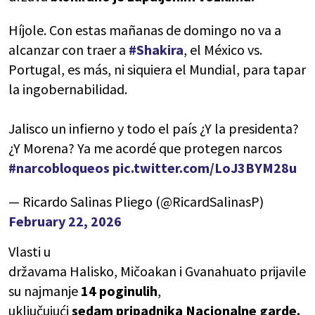
Híjole. Con estas mañanas de domingo no va a
alcanzar con traer a
#Shakira
, el México vs.
Portugal, es más, ni siquiera el Mundial, para tapar
la ingobernabilidad.
Jalisco un infierno y todo el país ¿Y la presidenta?
¿Y Morena? Ya me acordé que protegen narcos
#narcobloqueos
pic.twitter.com/LoJ3BYM28u
— Ricardo Salinas Pliego (@RicardSalinasP)
February 22, 2026
Vlasti u
državama Halisko, Mičoakan i Gvanahuato prijavile
su najmanje
14 poginulih
,
uključujući
sedam pripadnika Nacionalne garde.