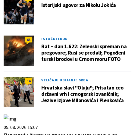
Istorijski ugovor za Nikolu Jokića
ISTOČNI FRONT
65
Rat – dan 1.622: Zelenski spreman na
pregovore; Rusi se predali; Pogođeni
turski brodovi u Crnom moru FOTO
VELIČAJU UBIJANJE SRBA
14
Hrvatska slavi "Oluju"; Prisutan ceo
državni vrh i crnogorski zvaničnik;
Jezive izjave Milanovića i Plenkovića
05. 08. 2026 15:07