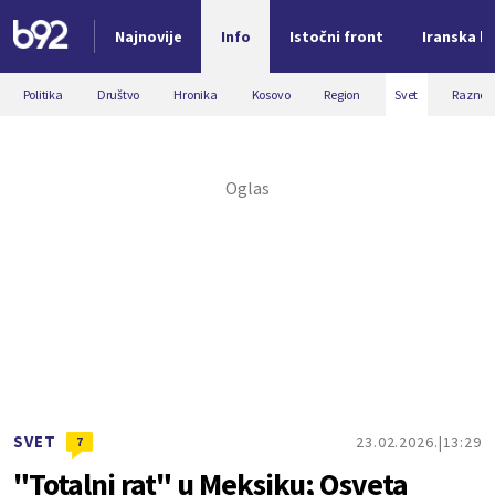
Najnovije
Info
Istočni front
Iranska kr
Nova vest
Politika
Društvo
Hronika
Kosovo
Region
Svet
Razno
SVET
23.02.2026.
13:29
7
"Totalni rat" u Meksiku; Osveta