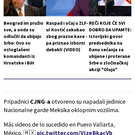
Beograd im pružio
Raspad i očaj u ZLF-
REČI KOJE ĆE SVI
sve, a onda su
u! Kostić zakukao
DOBRO DA UPAMTE:
odlučili da ubijaju
zbog prazne kase -
Istorijski govor
Srbe: Ovo su
pa priznao izborni
predsednika na
ozloglašeni
debakl! (VIDEO)
Danu sećanja za
komandanti iz
ubijene i proterane
Hrvatske i BiH
Srbe u zločinačkoj
akciji "Oluja"
Pripadnici
CJNG
-
a
otvoreno su napadali jedinice
Nacionalne garde Meksika oklopnim vozilima.
Más videos de lo sucedido en Puero Vallarta,
México. 🇲🇽
pic.twitter.com/VIzeBkacVb