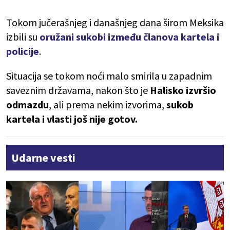
Tokom jučerašnjeg i današnjeg dana širom Meksika
izbili su
oružani sukobi između članova kartela i
policije
.
Situacija se tokom noći malo smirila u zapadnim
saveznim državama, nakon što je
Halisko izvršio
odmazdu
, ali prema nekim izvorima,
sukob
kartela i vlasti još nije gotov.
Udarne vesti