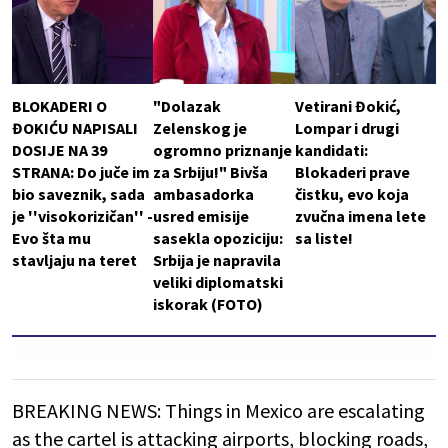
BLOKADERI O
"Dolazak
Vetirani Đokić,
ĐOKIĆU NAPISALI
Zelenskog je
Lompar i drugi
DOSIJE NA 39
ogromno priznanje
kandidati:
STRANA: Do juče im
za Srbiju!" Bivša
Blokaderi prave
bio saveznik, sada
ambasadorka
čistku, evo koja
je ''visokorizičan'' -
usred emisije
zvučna imena lete
Evo šta mu
sasekla opoziciju:
sa liste!
stavljaju na teret
Srbija je napravila
veliki diplomatski
iskorak (FOTO)
BREAKING NEWS: Things in Mexico are escalating
as the cartel is attacking airports, blocking roads,