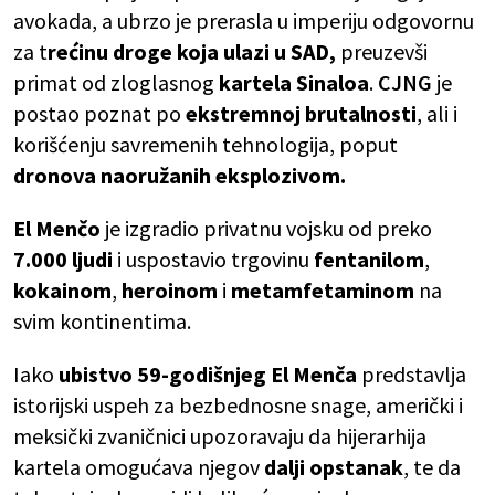
avokada, a ubrzo je prerasla u imperiju odgovornu
za t
rećinu droge koja ulazi u SAD,
preuzevši
primat od zloglasnog
kartela Sinaloa
.
CJNG
je
postao poznat po
ekstremnoj brutalnosti
, ali i
korišćenju savremenih tehnologija, poput
dronova naoružanih eksplozivom.
El Menčo
je izgradio privatnu vojsku od preko
7.000 ljudi
i uspostavio trgovinu
fentanilom
,
kokainom
,
heroinom
i
metamfetaminom
na
svim kontinentima.
Iako
ubistvo 59-godišnjeg El Menča
predstavlja
istorijski uspeh za bezbednosne snage, američki i
meksički zvaničnici upozoravaju da hijerarhija
kartela omogućava njegov
dalji opstanak
, te da