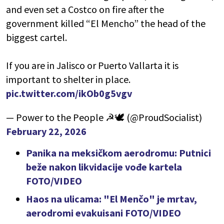
and even set a Costco on fire after the
government killed “El Mencho” the head of the
biggest cartel.
If you are in Jalisco or Puerto Vallarta it is
important to shelter in place.
pic.twitter.com/ikOb0g5vgv
— Power to the People ☭🕊 (@ProudSocialist)
February 22, 2026
Panika na meksičkom aerodromu: Putnici
beže nakon likvidacije vođe kartela
FOTO/VIDEO
Haos na ulicama: "El Menčo" je mrtav,
aerodromi evakuisani FOTO/VIDEO