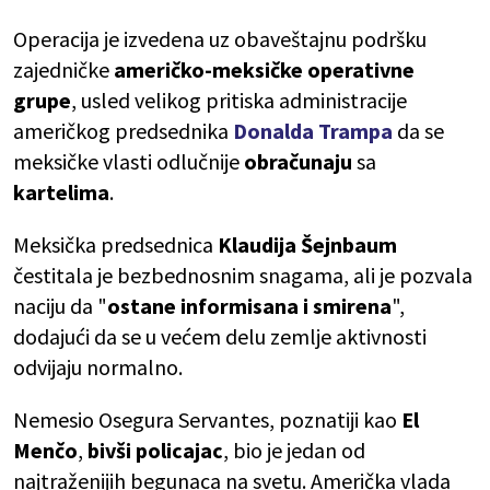
Operacija je izvedena uz obaveštajnu podršku
zajedničke
američko-meksičke operativne
grupe
, usled velikog pritiska administracije
američkog predsednika
Donalda Trampa
da se
meksičke vlasti odlučnije
obračunaju
sa
kartelima
.
Meksička predsednica
Klaudija Šejnbaum
čestitala je bezbednosnim snagama, ali je pozvala
naciju da "
ostane informisana i smirena
",
dodajući da se u većem delu zemlje aktivnosti
odvijaju normalno.
Nemesio Osegura Servantes, poznatiji kao
El
Menčo
,
bivši policajac
, bio je jedan od
najtraženijih begunaca na svetu. Američka vlada