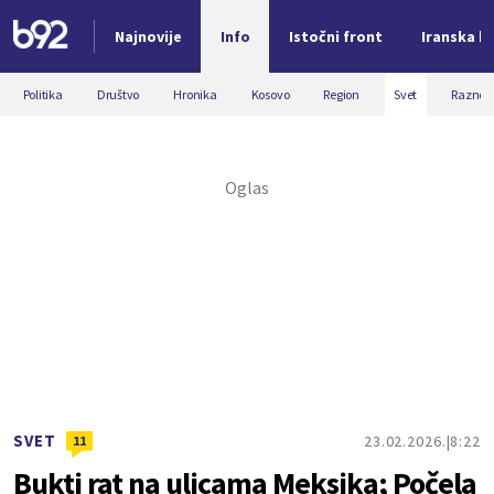
Najnovije
Info
Istočni front
Iranska kr
Nova vest
Politika
Društvo
Hronika
Kosovo
Region
Svet
Razno
SVET
23.02.2026.
8:22
11
Bukti rat na ulicama Meksika; Počela