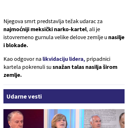
Njegova smrt predstavlja težak udarac za
najmoćniji meksički narko-kartel
, ali je
istovremeno gurnula velike delove zemlje u
nasilje
i blokade.
Kao odgovor na
likvidaciju lidera,
pripadnici
kartela pokrenuli su
snažan talas nasilja širom
zemlje.
Udarne vesti