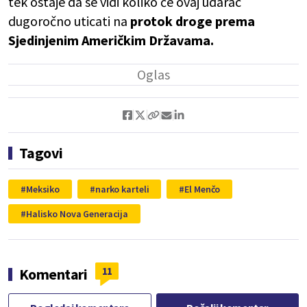
tek ostaje da se vidi koliko će ovaj udarac
dugoročno uticati na
protok droge prema
Sjedinjenim Američkim Državama.
Tagovi
Meksiko
narko karteli
El Menčo
Halisko Nova Generacija
11
Komentari