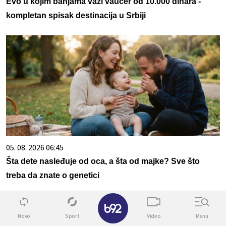
Evo u kojim banjama važi vaučer od 10.000 dinara -
kompletan spisak destinacija u Srbiji
05. 08. 2026 06:45
Šta dete nasleđuje od oca, a šta od majke? Sve što
treba da znate o genetici
✕
Novo
Sport
Video
Menu