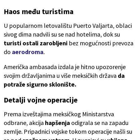
Haos među turistima
U popularnom letovalištu Puerto Valjarta, oblaci
sivog dima nadvili su se nad hotelima, dok su
turisti ostali zarobljeni
bez mogućnosti prevoza
do
aerodroma
.
Američka ambasada izdala je hitno upozorenje
svojim državljanima u više meksičkih država
da
potraže sigurno sklonište.
Detalji vojne operacije
Prema izveštajima meksičkog Ministarstva
odbrane, akcija
hapšenja
odigrala se na zapadu
zemlje. Pripadnici vojske tokom operacije našli su