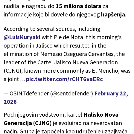
nudila je nagradu do
15 miliona dolara
za
informacije koje bi dovele do njegovog
hapšenja
.
According to several sources, including
@LuisKuryaki
with Pie de Nota, this morning’s
operation in Jalisco which resulted in the
elimination of Nemesio Oseguera Cervantes, the
leader of the Cartel Jalisco Nueva Generacion
(CJNG), known more commonly as El Mencho, was
a joint…
pic.twitter.com/rCHT6vaERc
— OSINTdefender (@sentdefender)
February 22,
2026
Pod njegovim vođstvom, kartel
Halisko Nova
Generacija (CJNG)
je evoluirao na neverovatan
način. Grupa je započela kao udruženje uzgajivača