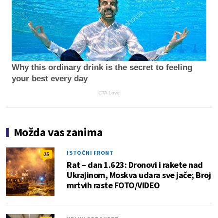
Why this ordinary drink is the secret to feeling
your best every day
CTA Love
Možda vas zanima
ISTOČNI FRONT
25
Rat – dan 1.623: Dronovi i rakete nad
Ukrajinom, Moskva udara sve jače; Broj
mrtvih raste FOTO/VIDEO