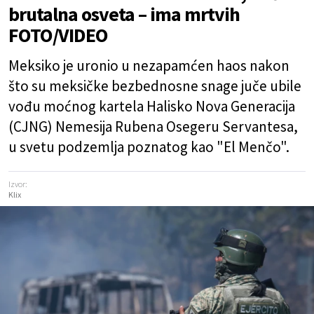
brutalna osveta – ima mrtvih
FOTO/VIDEO
Meksiko je uronio u nezapamćen haos nakon
što su meksičke bezbednosne snage juče ubile
vođu moćnog kartela Halisko Nova Generacija
(CJNG) Nemesija Rubena Osegeru Servantesa,
u svetu podzemlja poznatog kao "El Menčo".
Izvor:
Klix