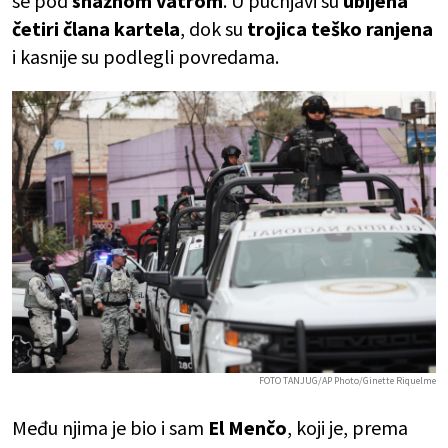
se pod
snažnom vatrom
. U pucnjavi su
ubijena
četiri člana kartela
, dok su
trojica teško ranjena
i kasnije su podlegli povredama.
FOTO TANJUG/AP Photo/Ginette Riquelme
Među njima je bio i sam
El
Menčo
, koji je, prema