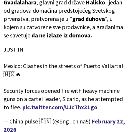
Gvadalahara
, glavni grad države
Halisko
i jedan
od gradova domaćina predstojećeg Svetskog
prvenstva, pretvorena je u "
grad duhova
", u
kojem su zatvorene sve prodavnice, a građanima
se savetuje
da ne izlaze iz domova.
JUST IN
Mexico: Clashes in the streets of Puerto Vallarta!
🇲🇽🔥
Security forces opened fire with heavy machine
guns on a cartel leader, Sicario, as he attempted
to flee.
pic.twitter.com/UJcThx31go
— China pulse 🇨🇳 (@Eng_china5)
February 22,
2026