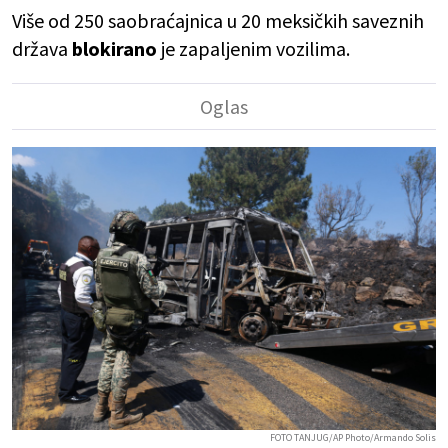
Više od 250 saobraćajnica u 20 meksičkih saveznih
država
blokirano
je zapaljenim vozilima.
FOTO TANJUG/AP Photo/Armando Solis