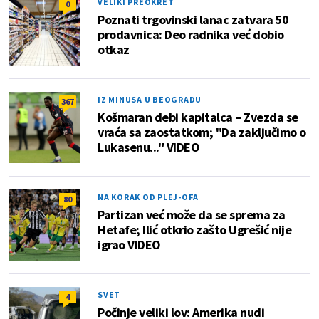
VELIKI PREOKRET
0
Poznati trgovinski lanac zatvara 50
prodavnica: Deo radnika već dobio
otkaz
IZ MINUSA U BEOGRADU
367
Košmaran debi kapitalca – Zvezda se
vraća sa zaostatkom; "Da zaključimo o
Lukasenu..." VIDEO
NA KORAK OD PLEJ-OFA
80
Partizan već može da se sprema za
Hetafe; Ilić otkrio zašto Ugrešić nije
igrao VIDEO
SVET
4
Počinje veliki lov: Amerika nudi