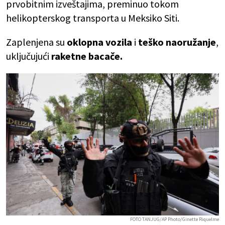
prvobitnim izveštajima, preminuo tokom
helikopterskog transporta u Meksiko Siti.
Zaplenjena su
oklopna
vozila
i
teško naoružanje
,
uključujući
raketne
bacače.
FOTO TANJUG/AP Photo/Ginette Riquelme