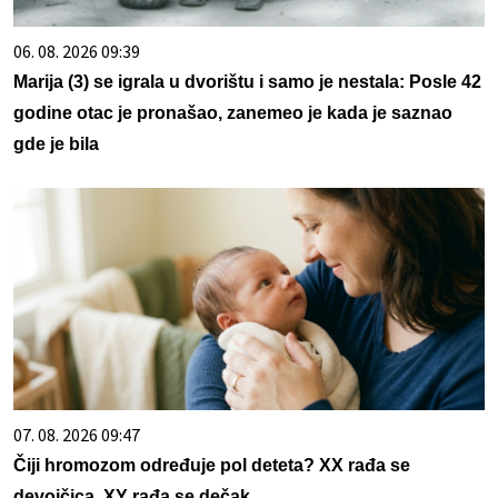
06. 08. 2026 09:39
Marija (3) se igrala u dvorištu i samo je nestala: Posle 42
godine otac je pronašao, zanemeo je kada je saznao
gde je bila
07. 08. 2026 09:47
Čiji hromozom određuje pol deteta? XX rađa se
devojčica, XY rađa se dečak