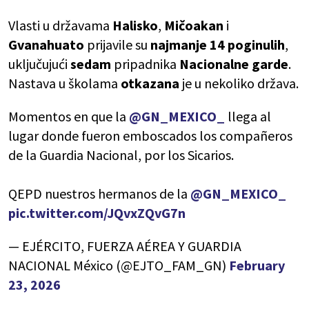
Vlasti u državama
Halisko
,
Mičoakan
i
Gvanahuato
prijavile su
najmanje 14 poginulih
,
uključujući
sedam
pripadnika
Nacionalne garde
.
Nastava u školama
otkazana
je u nekoliko država.
Momentos en que la
@GN_MEXICO_
llega al
lugar donde fueron emboscados los compañeros
de la Guardia Nacional, por los Sicarios.
QEPD nuestros hermanos de la
@GN_MEXICO_
pic.twitter.com/JQvxZQvG7n
— EJÉRCITO, FUERZA AÉREA Y GUARDIA
NACIONAL México (@EJTO_FAM_GN)
February
23, 2026