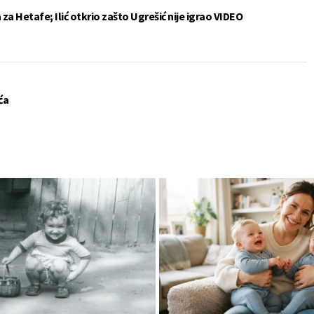
a Hetafe; Ilić otkrio zašto Ugrešić nije igrao VIDEO
ća