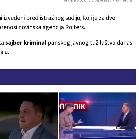
Alain ROBERT / Sipa Press / Profimedia
ni
izvedeni pred istražnog sudiju, koji je za dve
prenosi novinska agencija Rojters.
za
sajber kriminal
pariskog javnog tužilaštva danas
aju.