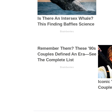
Is There An Intersex Whale?
This Finding Baffles Science
Brainberries
Remember Them? These '90s
Couples Defined An Era—See
The Complete List
Brainberries
Iconic
Couple