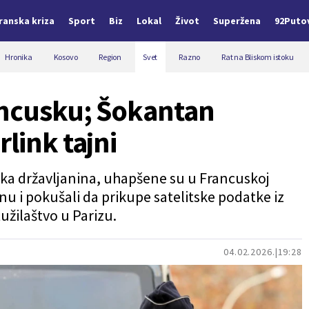
Iranska kriza
Sport
Biz
Lokal
Život
Superžena
92Puto
Hronika
Kosovo
Region
Svet
Razno
Rat na Bliskom istoku
ancusku; Šokantan
link tajni
eska državljanina, uhapšene su u Francuskoj
nu i pokušali da prikupe satelitske podatke iz
tužilaštvo u Parizu.
04.02.2026.
19:28