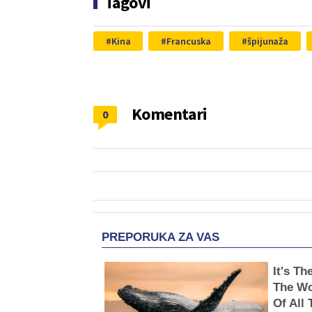
Tagovi
Kina
Francuska
špijunaža
Komentari
0
PREPORUKA ZA VAS
It's T
The Wo
Of All