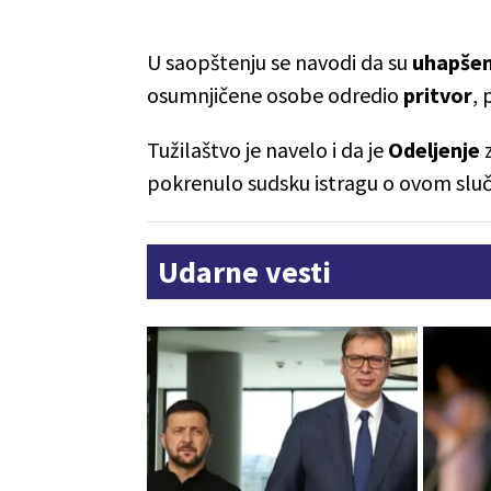
U saopštenju se navodi da su
uhapše
osumnjičene osobe odredio
pritvor
, 
Tužilaštvo je navelo i da je
Odeljenje
pokrenulo sudsku istragu o ovom sluč
Udarne vesti