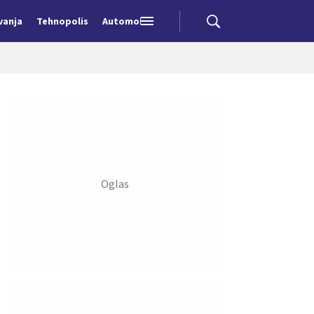
vanja
Tehnopolis
Automobili