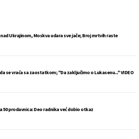
e nad Ukrajinom, Moskva udara sve jače; Broj mrtvih raste
da se vraća sa zaostatkom; "Da zaključimo o Lukasenu..." VIDEO
a 50 prodavnica: Deo radnika već dobio otkaz