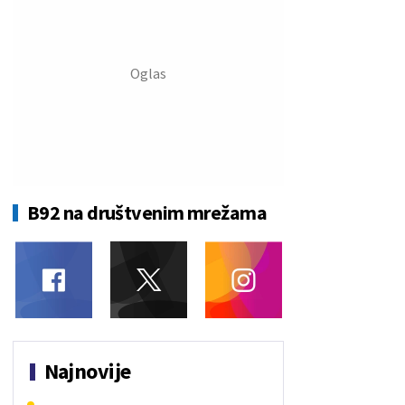
B92 na društvenim mrežama
Najnovije