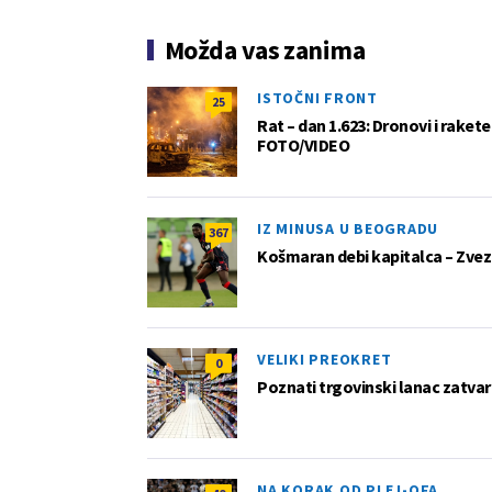
Možda vas zanima
ISTOČNI FRONT
25
Rat – dan 1.623: Dronovi i raket
FOTO/VIDEO
IZ MINUSA U BEOGRADU
367
Košmaran debi kapitalca – Zvez
VELIKI PREOKRET
0
Poznati trgovinski lanac zatvar
NA KORAK OD PLEJ-OFA