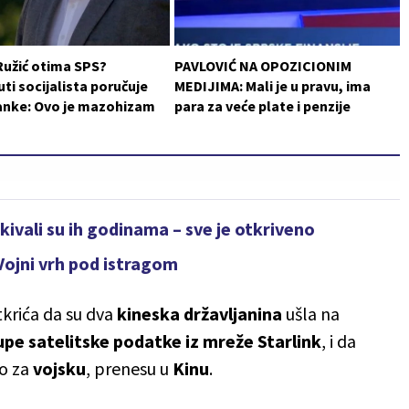
Ružić otima SPS?
PAVLOVIĆ NA OPOZICIONIM
i socijalista poručuje
MEDIJIMA: Mali je u pravu, ima
ranke: Ovo je mazohizam
para za veće plate i penzije
kivali su ih godinama – sve je otkriveno
 Vojni vrh pod istragom
tkrića da su dva
kineska
državljanina
ušla na
upe satelitske podatke iz mreže Starlink
, i da
no za
vojsku
, prenesu u
Kinu
.