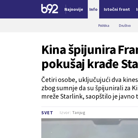
Najnovije
Info
Istočni front
Nova vest
Politika
Društvo
Kina špijunira Fr
pokušaj krađe Star
Četiri osobe, uključujući dva kin
zbog sumnje da su špijunirali za Ki
mreže Starlink, saopštilo je javno 
Izvor:
Tanjug
SVET