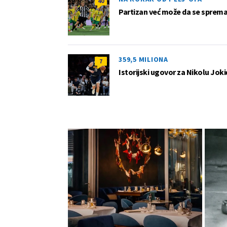
40
Partizan već može da se sprema z
359,5 MILIONA
7
Istorijski ugovor za Nikolu Joki