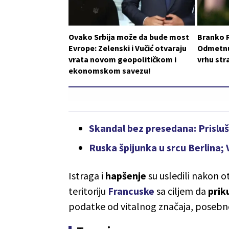
Ovako Srbija može da bude most
Branko 
Evrope: Zelenski i Vučić otvaraju
Odmetnut
vrata novom geopolitičkom i
vrhu st
ekonomskom savezu!
Skandal bez presedana: Prisluš
Ruska špijunka u srcu Berlina;
Istraga i
hapšenje
su usledili nakon o
teritoriju
Francuske
sa ciljem da
prik
podatke od vitalnog značaja, poseb