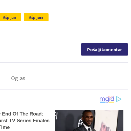
špijun
špijuni
Pošalji komentar
he End Of The Road:
rst TV Series Finales
 Time