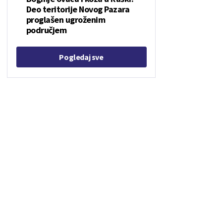
Deo teritorije Novog Pazara
proglašen ugroženim
područjem
Pogledaj sve