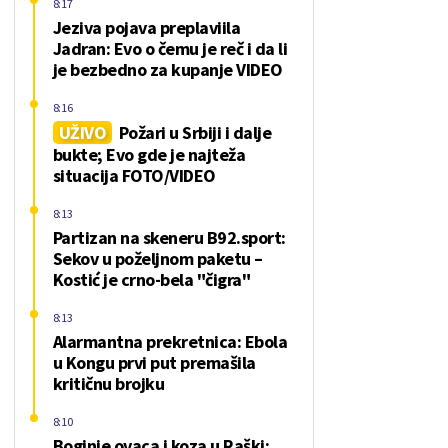
8:17
Jeziva pojava preplaviila
Jadran: Evo o čemu je reč i da li
je bezbedno za kupanje VIDEO
8:16
UŽIVO
Požari u Srbiji i dalje
bukte; Evo gde je najteža
situacija FOTO/VIDEO
8:13
Partizan na skeneru B92.sport:
Sekov u poželjnom paketu –
Kostić je crno-bela "čigra"
8:13
Alarmantna prekretnica: Ebola
u Kongu prvi put premašila
kritičnu brojku
8:10
Boginje ovaca i koza u Raški: