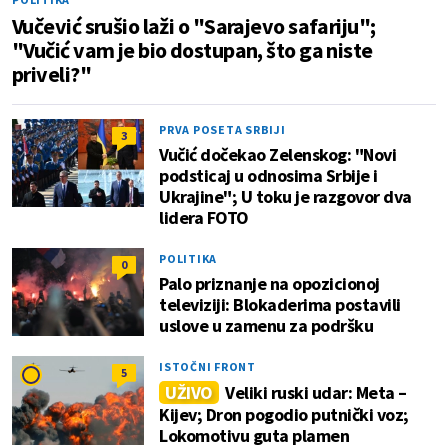
Vučević srušio laži o "Sarajevo safariju";
"Vučić vam je bio dostupan, što ga niste
priveli?"
PRVA POSETA SRBIJI
3
Vučić dočekao Zelenskog: "Novi
podsticaj u odnosima Srbije i
Ukrajine"; U toku je razgovor dva
lidera FOTO
POLITIKA
0
Palo priznanje na opozicionoj
televiziji: Blokaderima postavili
uslove u zamenu za podršku
ISTOČNI FRONT
5
UŽIVO
Veliki ruski udar: Meta –
Kijev; Dron pogodio putnički voz;
Lokomotivu guta plamen