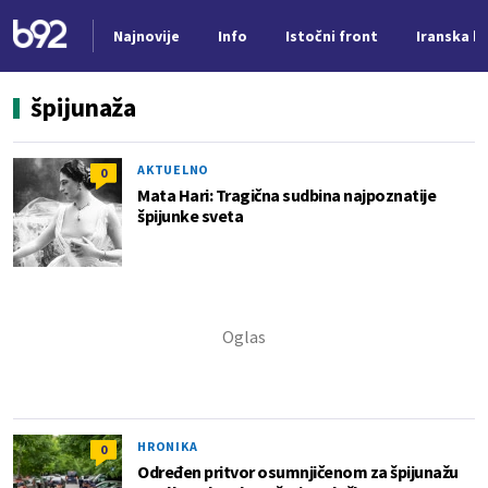
Najnovije
Info
Istočni front
Iranska kr
Nova vest
špijunaža
AKTUELNO
0
Mata Hari: Tragična sudbina najpoznatije
špijunke sveta
HRONIKA
0
Određen pritvor osumnjičenom za špijunažu