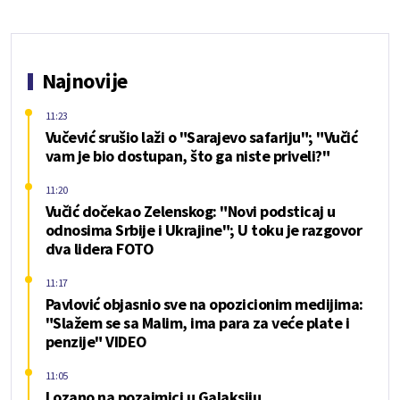
Najnovije
11:23
Vučević srušio laži o "Sarajevo safariju"; "Vučić
vam je bio dostupan, što ga niste priveli?"
11:20
Vučić dočekao Zelenskog: "Novi podsticaj u
odnosima Srbije i Ukrajine"; U toku je razgovor
dva lidera FOTO
11:17
Pavlović objasnio sve na opozicionim medijima:
"Slažem se sa Malim, ima para za veće plate i
penzije" VIDEO
11:05
Lozano na pozajmici u Galaksiju