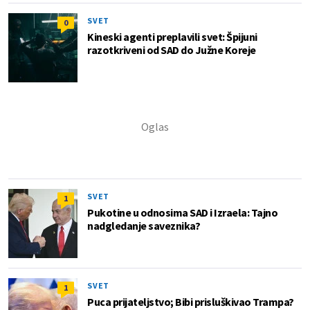
SVET
0
Kineski agenti preplavili svet: Špijuni
razotkriveni od SAD do Južne Koreje
SVET
1
Pukotine u odnosima SAD i Izraela: Tajno
nadgledanje saveznika?
SVET
1
Puca prijateljstvo; Bibi prisluškivao Trampa?