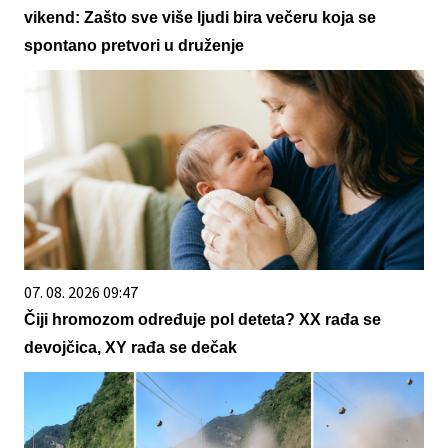
vikend: Zašto sve više ljudi bira večeru koja se
spontano pretvori u druženje
07. 08. 2026 09:47
Čiji hromozom određuje pol deteta? XX rađa se
devojčica, XY rađa se dečak