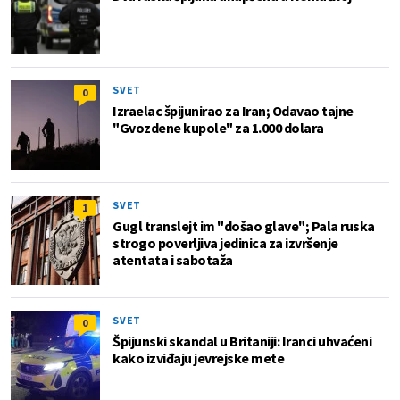
SVET
0
Izraelac špijunirao za Iran; Odavao tajne
"Gvozdene kupole" za 1.000 dolara
SVET
1
Gugl translejt im "došao glave"; Pala ruska
strogo poverljiva jedinica za izvršenje
atentata i sabotaža
SVET
0
Špijunski skandal u Britaniji: Iranci uhvaćeni
kako izviđaju jevrejske mete