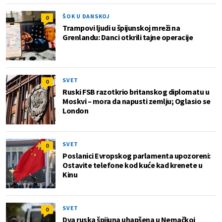
ŠOK U DANSKOJ
0
Trampovi ljudi u špijunskoj mreži na
Grenlandu: Danci otkrili tajne operacije
SVET
0
Ruski FSB razotkrio britanskog diplomatu u
Moskvi – mora da napusti zemlju; Oglasio se
London
SVET
0
Poslanici Evropskog parlamenta upozoreni:
Ostavite telefone kod kuće kad krenete u
Kinu
SVET
0
Dva ruska špijuna uhapšena u Nemačkoj