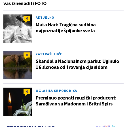
vas iznenaditi FOTO
AKTUELNO
0
Mata Hari: Tragična sudbina
najpoznatije špijunke sveta
ZASTRAŠUJUĆE
0
Skandal u Nacionalnom parku: Uginulo
16 slonova od trovanja cijanidom
OGLASILA SE PORODICA
0
Preminuo poznati muzički producent:
Sarađivao sa Madonom i Britni Spirs