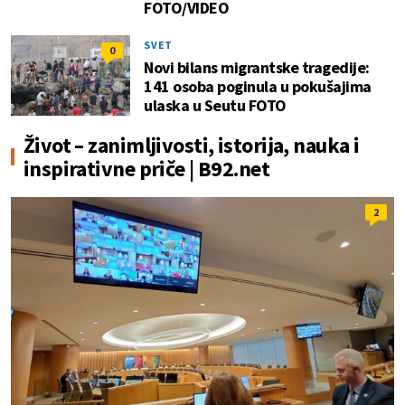
FOTO/VIDEO
SVET
0
Novi bilans migrantske tragedije:
141 osoba poginula u pokušajima
ulaska u Seutu FOTO
Život – zanimljivosti, istorija, nauka i
inspirativne priče | B92.net
2