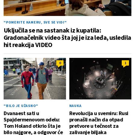
"POMERITE KAMERU, SVE SE VIDI"
Uključila se na sastanak iz kupatila:
Gradonačelnik video šta joj je iza leđa, usledila
hit reakcija VIDEO
0
1
"BILO JE UŽASNO"
NAUKA
Dvanaest sati u
Revolucija u svemiru: Rusi
Spajdermenovom odelu:
pronašli način da otpad
Tom Holand otkrio šta je
pretvore u tečnost za
bilo najgore, a odgovor će
zalivanje biljaka