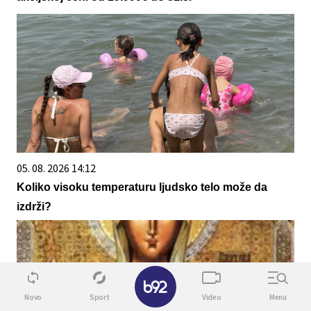
05. 08. 2026 14:12
Koliko visoku temperaturu ljudsko telo može da
izdrži?
✕
Novo
Sport
Video
Menu