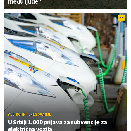
među ljude"
11
VELIKO INTERESOVANJE
U Srbiji 1.000 prijava za subvencije za
električna vozila