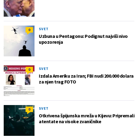
SVET
0
Uzbuna u Pentagonu: Podignut najviši nivo
upozorenja
SVET
0
Izdala Ameriku za Iran; FBI nudi 200.000 dolara
za njen trag FOTO
SVET
0
Otkrivena špijunska mreža u Kijevu: Pripremali
atentate na visoke zvaničnike