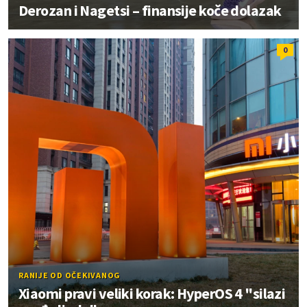
Derozan i Nagetsi – finansije koče dolazak
0
RANIJE OD OČEKIVANOG
Xiaomi pravi veliki korak: HyperOS 4 "silazi