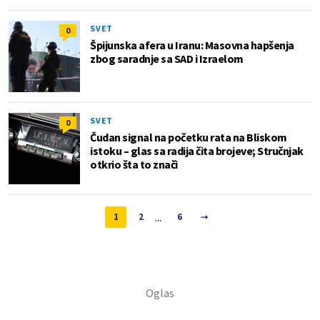
SVET
0
Špijunska afera u Iranu: Masovna hapšenja
zbog saradnje sa SAD i Izraelom
SVET
0
Čudan signal na početku rata na Bliskom
istoku – glas sa radija čita brojeve; Stručnjak
otkrio šta to znači
...
1
2
6