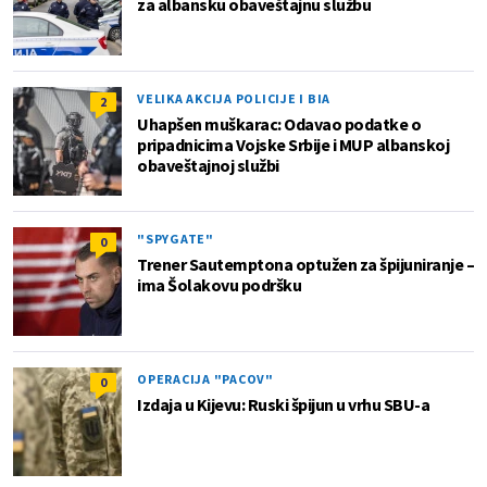
za albansku obaveštajnu službu
VELIKA AKCIJA POLICIJE I BIA
2
Uhapšen muškarac: Odavao podatke o
pripadnicima Vojske Srbije i MUP albanskoj
obaveštajnoj službi
"SPYGATE"
0
Trener Sautemptona optužen za špijuniranje –
ima Šolakovu podršku
OPERACIJA "PACOV"
0
Izdaja u Kijevu: Ruski špijun u vrhu SBU-a