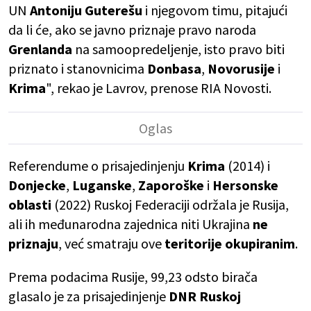
UN
Antoniju Guterešu
i njegovom timu, pitajući
da li će, ako se javno priznaje pravo naroda
Grenlanda
na samoopredeljenje, isto pravo biti
priznato i stanovnicima
Donbasa
,
Novorusije
i
Krima
", rekao je Lavrov, prenose RIA Novosti.
Referendume o prisajedinjenju
Krima
(2014) i
Donjecke
,
Luganske
,
Zaporoške
i
Hersonske
oblasti
(2022) Ruskoj Federaciji održala je Rusija,
ali ih međunarodna zajednica niti Ukrajina
ne
priznaju
, već smatraju ove
teritorije okupiranim
.
Prema podacima Rusije, 99,23 odsto birača
glasalo je za prisajedinjenje
DNR Ruskoj