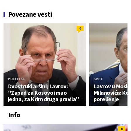
Povezane vesti
6
POLITIKA
SVET
Dvostruki aršini; Lavrov:
Lavrov u Moskvi
"Zapad za Kosovo imao
Milanovića: Ko
jedna, za Krim druga pravila"
poređenje
Info
0