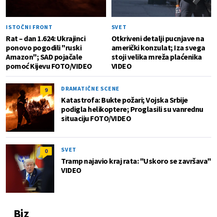
ISTOČNI FRONT
SVET
Rat – dan 1.624: Ukrajinci
Otkriveni detalji pucnjave na
ponovo pogodili "ruski
američki konzulat; Iza svega
Amazon"; SAD pojačale
stoji velika mreža plaćenika
pomoć Kijevu FOTO/VIDEO
VIDEO
DRAMATIČNE SCENE
9
Katastrofa: Bukte požari; Vojska Srbije
podigla helikoptere; Proglasili su vanrednu
situaciju FOTO/VIDEO
SVET
0
Tramp najavio kraj rata: "Uskoro se završava"
VIDEO
Biz