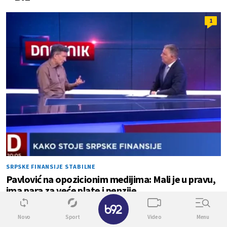
1
SRPSKE FINANSIJE STABILNE
Pavlović na opozicionim medijima: Mali je u pravu,
ima para za veće plate i penzije
✕
Novo
Sport
Video
Menu
0
0