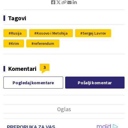
Tagovi
Rusija
Kosovo i Metohija
Sergej Lavrov
Krim
referendum
3
Komentari
Pogledaj komentare
Pošalji komentar
PREPORUKA ZA VAS