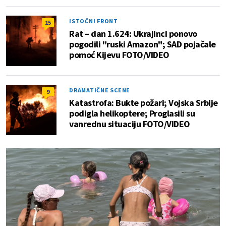
ISTOČNI FRONT
15
Rat – dan 1.624: Ukrajinci ponovo
pogodili "ruski Amazon"; SAD pojačale
pomoć Kijevu FOTO/VIDEO
DRAMATIČNE SCENE
9
Katastrofa: Bukte požari; Vojska Srbije
podigla helikoptere; Proglasili su
vanrednu situaciju FOTO/VIDEO