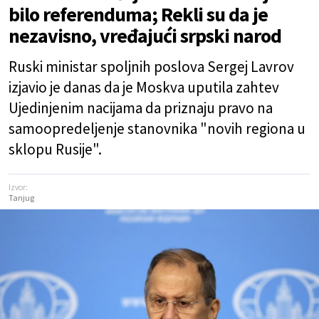
bilo referenduma; Rekli su da je
nezavisno, vređajući srpski narod
Ruski ministar spoljnih poslova Sergej Lavrov
izjavio je danas da je Moskva uputila zahtev
Ujedinjenim nacijama da priznaju pravo na
samoopredeljenje stanovnika "novih regiona u
sklopu Rusije".
Izvor:
Tanjug