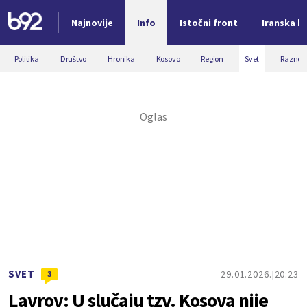
Najnovije
Info
Istočni front
Iranska kr
Nova vest
Politika
Društvo
Hronika
Kosovo
Region
Svet
Razno
SVET
29.01.2026.
20:23
3
Lavrov: U slučaju tzv. Kosova nije