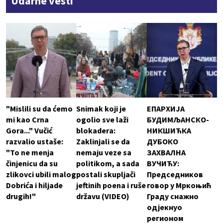
Udarne vesti
"Mislili su da ćemo
Snimak koji je
ЕПАРХИЈА
mi kao Crna
ogolio sve laži
БУДИМЉАНСКО-
Gora..." Vučić
blokadera:
НИКШИЋКА
razvalio ustaše:
Zaklinjali se da
ДУБОКО
"To ne menja
nemaju veze sa
ЗАХВАЛНА
činjenicu da su
politikom, a sada
ВУЧИЋУ:
zlikovci ubili malog
postali skupljači
Председников
Dobrića i hiljade
jeftinih poena i ruše
говор у Мркоњић
drugih!"
državu (VIDEO)
Граду снажно
одјекнуо
регионом