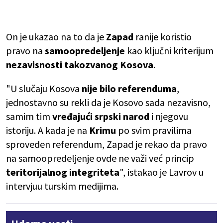
On je ukazao na to da je
Zapad
ranije koristio
pravo na
samoopredeljenje
kao ključni kriterijum
nezavisnosti takozvanog Kosova
.
"U slučaju Kosova
nije bilo referenduma
,
jednostavno su rekli da je Kosovo sada nezavisno,
samim tim
vređajući
srpski narod
i njegovu
istoriju. A kada je na
Krimu
po svim pravilima
sproveden referendum, Zapad je rekao da pravo
na samoopredeljenje ovde ne važi već princip
teritorijalnog integriteta
", istakao je Lavrov u
intervjuu turskim medijima.