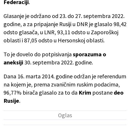
Federaciji
.
Glasanje je održano od 23. do 27. septembra 2022.
godine, a za pripajanje Rusiji u DNR je glasalo 98,42
odsto glasača, u LNR, 93,11 odsto u Zaporoškoj
oblasti i 87,05 odsto u Hersonskoj oblasti.
To je dovelo do potpisivanja
sporazuma o
aneksiji
30. septembra 2022. godine.
Dana 16. marta 2014. godine održan je referendum
na kojem je, prema zvaničnim ruskim podacima,
96,77% birača glasalo za to da
Krim
postane
deo
Rusije
.