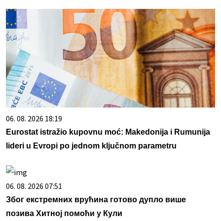
06. 08. 2026 18:19
Eurostat istražio kupovnu moć: Makedonija i Rumunija
lideri u Evropi po jednom ključnom parametru
06. 08. 2026 07:51
Због екстремних врућина готово дупло више
позива Хитној помоћи у Кули