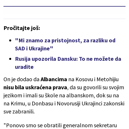
Pročitajte još:
"Mi znamo za pristojnost, za razliku od
SAD i Ukrajine"
Rusija upozorila Dansku: To ne možete da
uradite
On je dodao da
Albancima
na Kosovu i Metohijiu
nisu bila uskraćena prava
, da su govorili su svojim
jezikom i imali su škole na albanskom, dok su na
na Krimu, u Donbasu i Novorusiji Ukrajinci zakonski
sve zabranili.
"Ponovo smo se obratili generalnom sekretaru