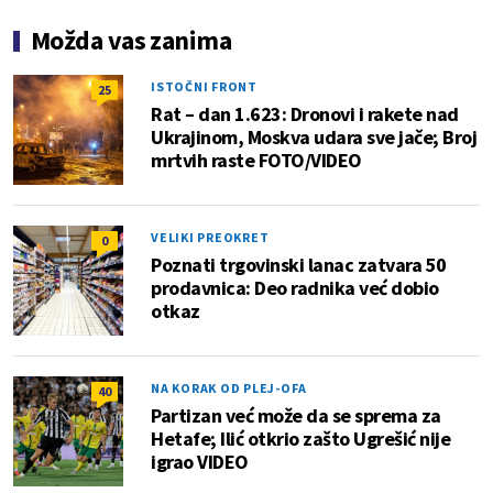
Možda vas zanima
ISTOČNI FRONT
25
Rat – dan 1.623: Dronovi i rakete nad
Ukrajinom, Moskva udara sve jače; Broj
mrtvih raste FOTO/VIDEO
VELIKI PREOKRET
0
Poznati trgovinski lanac zatvara 50
prodavnica: Deo radnika već dobio
otkaz
NA KORAK OD PLEJ-OFA
40
Partizan već može da se sprema za
Hetafe; Ilić otkrio zašto Ugrešić nije
igrao VIDEO