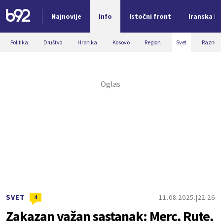
Najnovije
Info
Istočni front
Iranska kr
Nova vest
Politika
Društvo
Hronika
Kosovo
Region
Svet
Razno
SVET
11.08.2025.
22:26
4
Zakazan važan sastanak: Merc, Rute,