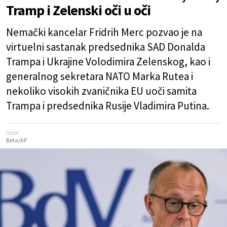
Tramp i Zelenski oči u oči
Nemački kancelar Fridrih Merc pozvao je na
virtuelni sastanak predsednika SAD Donalda
Trampa i Ukrajine Volodimira Zelenskog, kao i
generalnog sekretara NATO Marka Rutea i
nekoliko visokih zvaničnika EU uoči samita
Trampa i predsednika Rusije Vladimira Putina.
Izvor:
Beta/AP