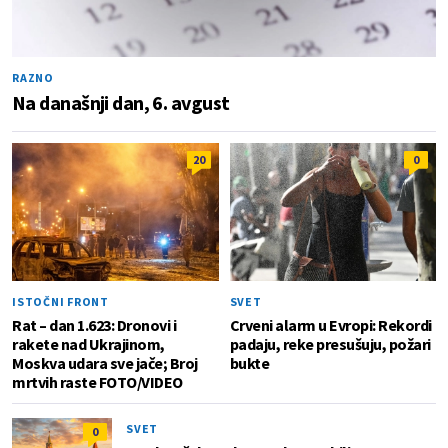
RAZNO
Na današnji dan, 6. avgust
20
0
ISTOČNI FRONT
SVET
Rat – dan 1.623: Dronovi i
Crveni alarm u Evropi: Rekordi
rakete nad Ukrajinom,
padaju, reke presušuju, požari
Moskva udara sve jače; Broj
bukte
mrtvih raste FOTO/VIDEO
SVET
0