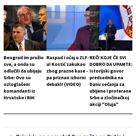
Beograd im pružio
Raspad i očaj u ZLF-
REČI KOJE ĆE SVI
sve, a onda su
u! Kostić zakukao
DOBRO DA UPAMTE:
odlučili da ubijaju
zbog prazne kase -
Istorijski govor
Srbe: Ovo su
pa priznao izborni
predsednika na
ozloglašeni
debakl! (VIDEO)
Danu sećanja za
komandanti iz
ubijene i proterane
Hrvatske i BiH
Srbe u zločinačkoj
akciji "Oluja"