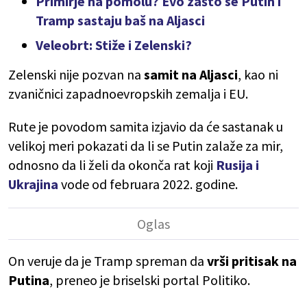
Primirje na pomolu? Evo zašto se Putin i
Tramp sastaju baš na Aljasci
Veleobrt: Stiže i Zelenski?
Zelenski nije pozvan na
samit na Aljasci
, kao ni
zvaničnici zapadnoevropskih zemalja i EU.
Rute je povodom samita izjavio da će sastanak u
velikoj meri pokazati da li se Putin zalaže za mir,
odnosno da li želi da okonča rat koji
Rusija i
Ukrajina
vode od februara 2022. godine.
On veruje da je Tramp spreman da
vrši pritisak na
Putina
, preneo je briselski portal Politiko.