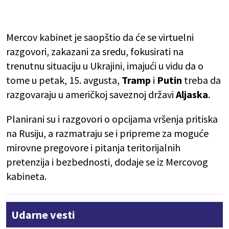
Mercov kabinet je saopštio da će se virtuelni
razgovori, zakazani za sredu, fokusirati na
trenutnu situaciju u Ukrajini, imajući u vidu da o
tome u petak, 15. avgusta,
Tramp
i
Putin
treba da
razgovaraju u američkoj saveznoj državi
Aljaska
.
Planirani su i razgovori o opcijama vršenja pritiska
na Rusiju, a razmatraju se i pripreme za moguće
mirovne pregovore i pitanja teritorijalnih
pretenzija i bezbednosti, dodaje se iz Mercovog
kabineta.
Udarne vesti