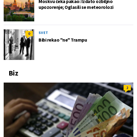
Moskvu čeka pakao: Izdato ozbiljno
upozorenje; Oglasili se meteorolozi
SVET
0
Bibi rekao "ne" Trampu
Biz
2