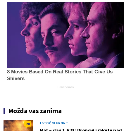
8 Movies Based On Real Stories That Give Us
Shivers
Brainberries
Možda vas zanima
ISTOČNI FRONT
20
Rat – dan 1.623: Dronovi i rakete nad