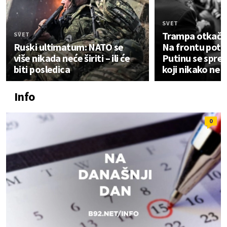
SVET
Trampa otkačio 
SVET
Ruski ultimatum: NATO se
Na frontu potp
više nikada neće širiti – ili će
Putinu se spre
biti posledica
koji nikako ne 
Info
0