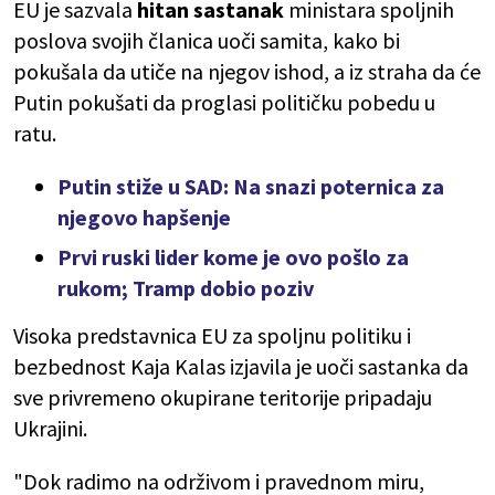
EU je sazvala
hitan sastanak
ministara spoljnih
poslova svojih članica uoči samita, kako bi
pokušala da utiče na njegov ishod, a iz straha da će
Putin pokušati da proglasi političku pobedu u
ratu.
Putin stiže u SAD: Na snazi poternica za
njegovo hapšenje
Prvi ruski lider kome je ovo pošlo za
rukom; Tramp dobio poziv
Visoka predstavnica EU za spoljnu politiku i
bezbednost Kaja Kalas izjavila je uoči sastanka da
sve privremeno okupirane teritorije pripadaju
Ukrajini.
"Dok radimo na održivom i pravednom miru,