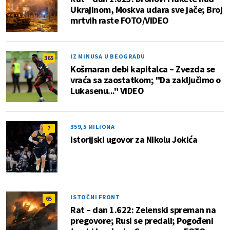
Ukrajinom, Moskva udara sve jače; Broj
mrtvih raste FOTO/VIDEO
IZ MINUSA U BEOGRADU
365
Košmaran debi kapitalca – Zvezda se
vraća sa zaostatkom; "Da zaključimo o
Lukasenu..." VIDEO
359,5 MILIONA
7
Istorijski ugovor za Nikolu Jokića
ISTOČNI FRONT
65
Rat – dan 1.622: Zelenski spreman na
pregovore; Rusi se predali; Pogođeni