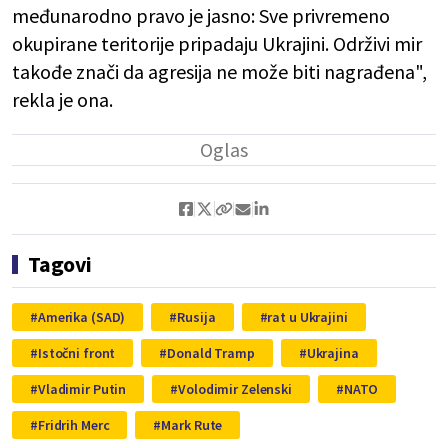
međunarodno pravo je jasno: Sve privremeno
okupirane teritorije pripadaju Ukrajini. Održivi mir
takođe znači da agresija ne može biti nagrađena",
rekla je ona.
Tagovi
Amerika (SAD)
Rusija
rat u Ukrajini
Istočni front
Donald Tramp
Ukrajina
Vladimir Putin
Volodimir Zelenski
NATO
Fridrih Merc
Mark Rute