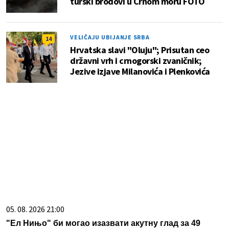
turski brodovi u Crnom moru FOTO
VELIČAJU UBIJANJE SRBA
14
Hrvatska slavi "Oluju"; Prisutan ceo
državni vrh i crnogorski zvaničnik;
Jezive izjave Milanovića i Plenkovića
05. 08. 2026 21:00
"Ел Нињо" би могао изазвати акутну глад за 49