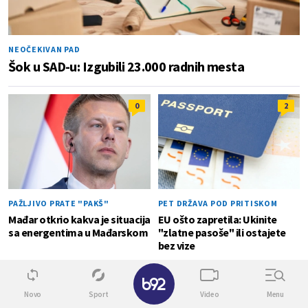
NEOČEKIVAN PAD
Šok u SAD-u: Izgubili 23.000 radnih mesta
0
2
PAŽLJIVO PRATE "PAKŠ"
PET DRŽAVA POD PRITISKOM
Mađar otkrio kakva je situacija
EU ošto zapretila: Ukinite
sa energentima u Mađarskom
"zlatne pasoše" ili ostajete
bez vize
✕
SVET
0
Najniža godišnja inflacija u Grčkoj u zadnjih
Novo
Sport
Video
Menu
pet meseci