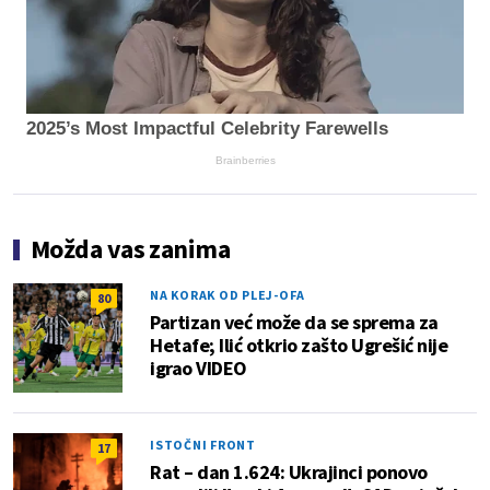
2025’s Most Impactful Celebrity Farewells
Brainberries
Možda vas zanima
NA KORAK OD PLEJ-OFA
80
Partizan već može da se sprema za
Hetafe; Ilić otkrio zašto Ugrešić nije
igrao VIDEO
ISTOČNI FRONT
17
Rat – dan 1.624: Ukrajinci ponovo