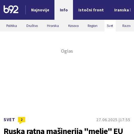
Najnovije
Info
Istočni front
Iranska kr
Nova vest
Politika
Društvo
Hronika
Kosovo
Region
Svet
Razno
SVET
27.06.2025.
17:55
2
Ruska ratna mašinerija "melje" EU