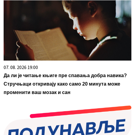
07. 08. 2026 19:00
Да ли је читање књиге пре спавања добра навика?
Стручњаци откривају како само 20 минута може
променити ваш мозак и сан