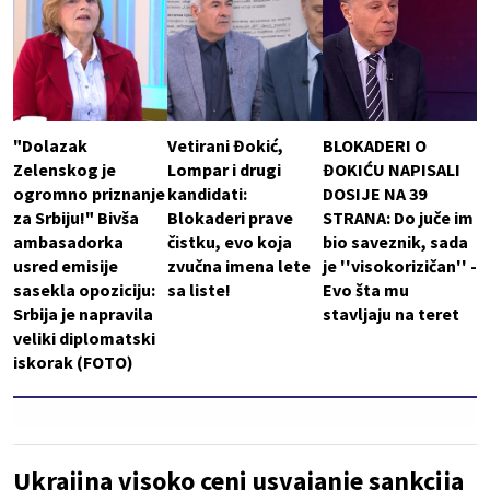
"Dolazak
Vetirani Đokić,
BLOKADERI O
Zelenskog je
Lompar i drugi
ĐOKIĆU NAPISALI
ogromno priznanje
kandidati:
DOSIJE NA 39
za Srbiju!" Bivša
Blokaderi prave
STRANA: Do juče im
ambasadorka
čistku, evo koja
bio saveznik, sada
usred emisije
zvučna imena lete
je ''visokorizičan'' -
sasekla opoziciju:
sa liste!
Evo šta mu
Srbija je napravila
stavljaju na teret
veliki diplomatski
iskorak (FOTO)
Ukrajina visoko ceni usvajanje sankcija