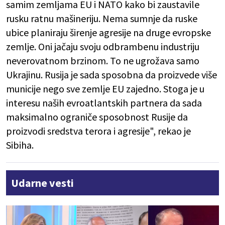
samim zemljama EU i NATO kako bi zaustavile
rusku ratnu mašineriju. Nema sumnje da ruske
ubice planiraju širenje agresije na druge evropske
zemlje. Oni jačaju svoju odbrambenu industriju
neverovatnom brzinom. To ne ugrožava samo
Ukrajinu. Rusija je sada sposobna da proizvede više
municije nego sve zemlje EU zajedno. Stoga je u
interesu naših evroatlantskih partnera da sada
maksimalno ograniče sposobnost Rusije da
proizvodi sredstva terora i agresije", rekao je
Sibiha.
Udarne vesti