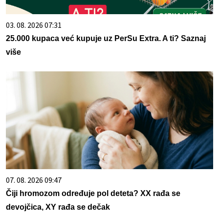
03. 08. 2026 07:31
25.000 kupaca već kupuje uz PerSu Extra. A ti? Saznaj
više
07. 08. 2026 09:47
Čiji hromozom određuje pol deteta? XX rađa se
devojčica, XY rađa se dečak