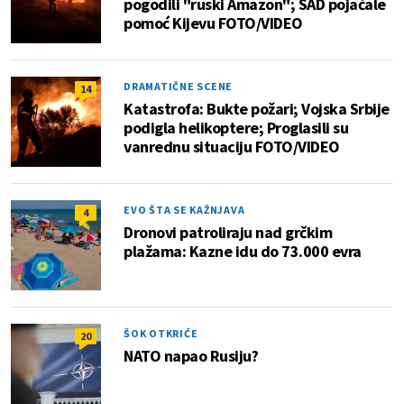
pogodili "ruski Amazon"; SAD pojačale
pomoć Kijevu FOTO/VIDEO
DRAMATIČNE SCENE
14
Katastrofa: Bukte požari; Vojska Srbije
podigla helikoptere; Proglasili su
vanrednu situaciju FOTO/VIDEO
EVO ŠTA SE KAŽNJAVA
4
Dronovi patroliraju nad grčkim
plažama: Kazne idu do 73.000 evra
ŠOK OTKRIĆE
20
NATO napao Rusiju?