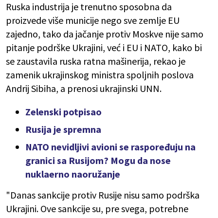
Ruska industrija je trenutno sposobna da
proizvede više municije nego sve zemlje EU
zajedno, tako da jačanje protiv Moskve nije samo
pitanje podrške Ukrajini, već i EU i NATO, kako bi
se zaustavila ruska ratna mašinerija, rekao je
zamenik ukrajinskog ministra spoljnih poslova
Andrij Sibiha, a prenosi ukrajinski UNN.
Zelenski potpisao
Rusija je spremna
NATO nevidljivi avioni se raspoređuju na
granici sa Rusijom? Mogu da nose
nuklaerno naoružanje
"Danas sankcije protiv Rusije nisu samo podrška
Ukrajini. Ove sankcije su, pre svega, potrebne