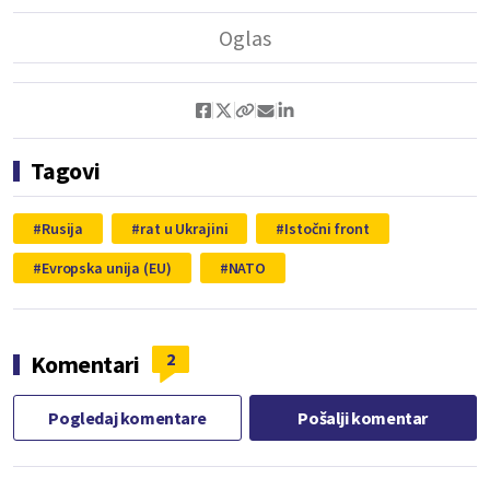
Tagovi
Rusija
rat u Ukrajini
Istočni front
Evropska unija (EU)
NATO
2
Komentari
Pogledaj komentare
Pošalji komentar