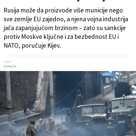
Rusija može da proizvode više municije nego
sve zemlje EU zajedno, a njena vojna industrija
jača zapanjujućom brzinom – zato su sankcije
protiv Moskve ključne i za bezbednost EU i
NATO, poručuje Kijev.
Izvor:
Index.hr