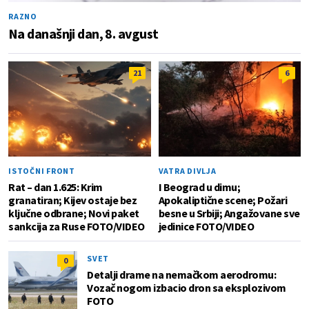
RAZNO
Na današnji dan, 8. avgust
21
6
ISTOČNI FRONT
VATRA DIVLJA
Rat – dan 1.625: Krim
I Beograd u dimu;
granatiran; Kijev ostaje bez
Apokaliptične scene; Požari
ključne odbrane; Novi paket
besne u Srbiji; Angažovane sve
sankcija za Ruse FOTO/VIDEO
jedinice FOTO/VIDEO
SVET
0
Detalji drame na nemačkom aerodromu:
Vozač nogom izbacio dron sa eksplozivom
FOTO