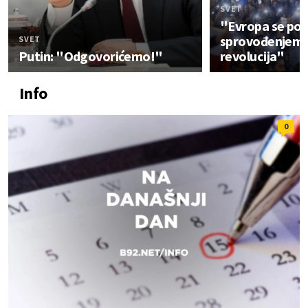
SVET
"Evropa se pon
sprovođenjem 
SVET
Putin: "Odgovorićemo!"
revolucija"
Info
0