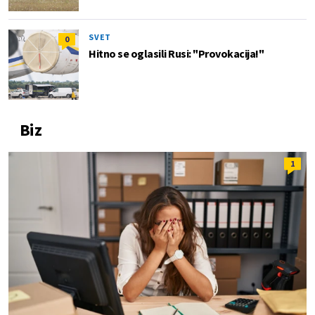
SVET
0
Hitno se oglasili Rusi: "Provokacija!"
Biz
1