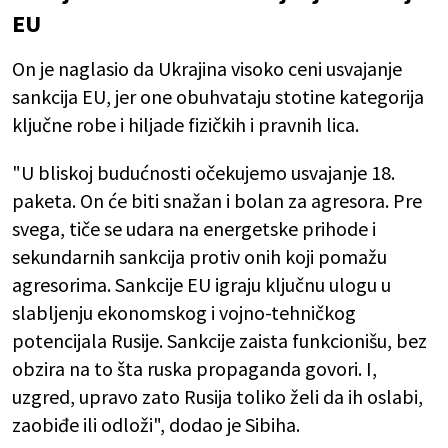
EU
On je naglasio da Ukrajina visoko ceni usvajanje
sankcija EU, jer one obuhvataju stotine kategorija
ključne robe i hiljade fizičkih i pravnih lica.
"U bliskoj budućnosti očekujemo usvajanje 18.
paketa. On će biti snažan i bolan za agresora. Pre
svega, tiče se udara na energetske prihode i
sekundarnih sankcija protiv onih koji pomažu
agresorima. Sankcije EU igraju ključnu ulogu u
slabljenju ekonomskog i vojno-tehničkog
potencijala Rusije. Sankcije zaista funkcionišu, bez
obzira na to šta ruska propaganda govori. I,
uzgred, upravo zato Rusija toliko želi da ih oslabi,
zaobiđe ili odloži", dodao je Sibiha.