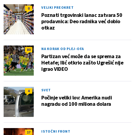
VELIKI PREOKRET
0
Poznati trgovinski lanac zatvara 50
prodavnica: Deo radnika već dobio
otkaz
NA KORAK OD PLEJ-OFA
80
Partizan već može da se sprema za
Hetafe; Ilić otkrio zašto Ugrešić nije
igrao VIDEO
SVET
4
Počinje veliki lov: Amerika nudi
nagradu od 100 miliona dolara
ISTOČNI FRONT
17