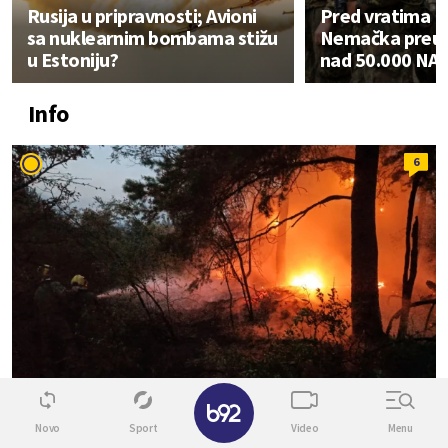
Rusija u pripravnosti; Avioni
Pred vratima Ru
sa nuklearnim bombama stižu
Nemačka preu
u Estoniju?
nad 50.000 NAT
Info
6
✕
Novo
Sport
Video
Menu