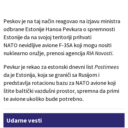
Peskov je na taj način reagovao na izjavu ministra
odbrane Estonije Hanoa Pevkura o spremnosti
Estonije da na svojoj teritoriji prihvati
NATO nevidljive avione F-35A
koji mogu nositi
nuklearno oružje, prenosi agencija
RIA Novosti
.
Pevkur je rekao za estonski dnevni list
Postimees
da je Estonija, koja se graniči sa Rusijom i
predstavlja rotacionu bazu za NATO avione koji
štite baltički vazdušni prostor, spremna da primi
te avione ukoliko bude potrebno.
Udarne vesti