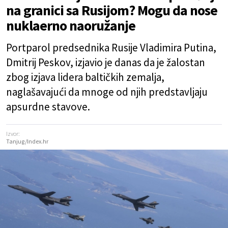
na granici sa Rusijom? Mogu da nose
nuklaerno naoružanje
Portparol predsednika Rusije Vladimira Putina,
Dmitrij Peskov, izjavio je danas da je žalostan
zbog izjava lidera baltičkih zemalja,
naglašavajući da mnoge od njih predstavljaju
apsurdne stavove.
Izvor:
Tanjug/Index.hr