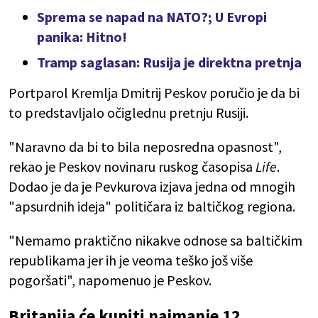
Sprema se napad na NATO?; U Evropi
panika: Hitno!
Tramp saglasan: Rusija je direktna pretnja
Portparol Kremlja Dmitrij Peskov poručio je da bi
to predstavljalo očiglednu pretnju Rusiji.
"Naravno da bi to bila neposredna opasnost",
rekao je Peskov novinaru ruskog časopisa
Life
.
Dodao je da je Pevkurova izjava jedna od mnogih
"apsurdnih ideja" političara iz baltičkog regiona.
"Nemamo praktično nikakve odnose sa baltičkim
republikama jer ih je veoma teško još više
pogoršati", napomenuo je Peskov.
Britanija će kupiti najmanje 12