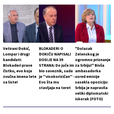
Vetirani Đokić,
BLOKADERI O
"Dolazak
Lompar i drugi
ĐOKIĆU NAPISALI
Zelenskog je
kandidati:
DOSIJE NA 39
ogromno priznanje
Blokaderi prave
STRANA: Do juče im
za Srbiju!" Bivša
čistku, evo koja
bio saveznik, sada
ambasadorka
zvučna imena lete
je ''visokorizičan'' -
usred emisije
sa liste!
Evo šta mu
sasekla opoziciju:
stavljaju na teret
Srbija je napravila
veliki diplomatski
iskorak (FOTO)