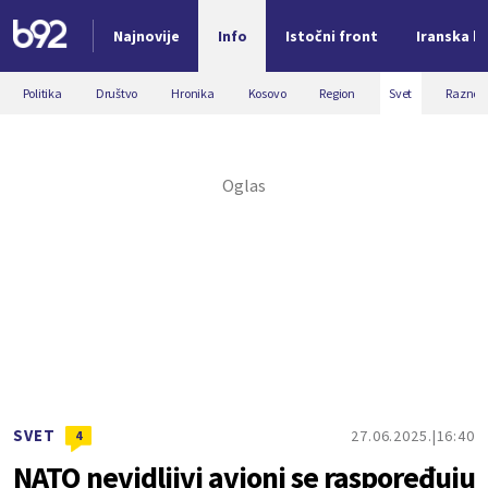
Najnovije
Info
Istočni front
Iranska kr
Nova vest
Politika
Društvo
Hronika
Kosovo
Region
Svet
Razno
SVET
27.06.2025.
16:40
4
NATO nevidljivi avioni se raspoređuju