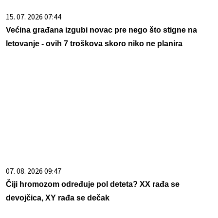
15. 07. 2026 07:44
Većina građana izgubi novac pre nego što stigne na
letovanje - ovih 7 troškova skoro niko ne planira
07. 08. 2026 09:47
Čiji hromozom određuje pol deteta? XX rađa se
devojčica, XY rađa se dečak