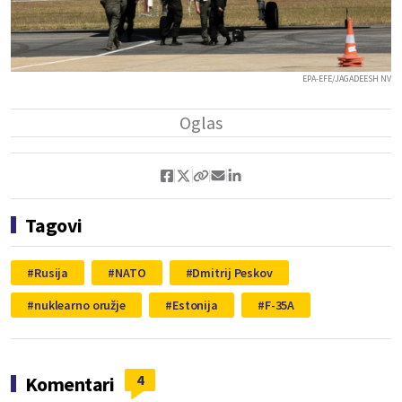
EPA-EFE/JAGADEESH NV
Tagovi
Rusija
NATO
Dmitrij Peskov
nuklearno oružje
Estonija
F-35A
4
Komentari