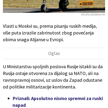
EPA-EFE/JAGADEESH NV
Vlasti u Moskvi su, prema pisanju ruskih medija,
više puta izrazile zabrinutost zbog povećanja
obima snaga Alijanse u Evropi.
U Ministarstvu spoljnih poslova Rusije istakli su da
Rusija ostaje otvorena za dijalog sa NATO, ali na
ravnopravnoj osnovi, uz uslov da Zapad odustane
od politike militarizacije kontinenta.
Priznali: Apsolutno nismo spremni za ruski
napad