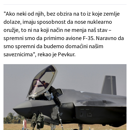
"Ako neki od njih, bez obzira na to iz koje zemlje
dolaze, imaju sposobnost da nose nuklearno
oružje, to ni na koji način ne menja naš stav –
spremni smo da primimo avione F-35. Naravno da
smo spremni da budemo domaćini našim
saveznicima", rekao je Pevkur.