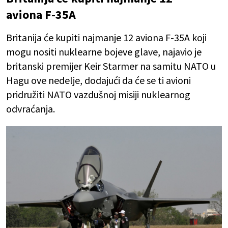
aviona F-35A
Britanija će kupiti najmanje 12 aviona F-35A koji
mogu nositi nuklearne bojeve glave, najavio je
britanski premijer Keir Starmer na samitu NATO u
Hagu ove nedelje, dodajući da će se ti avioni
pridružiti NATO vazdušnoj misiji nuklearnog
odvraćanja.