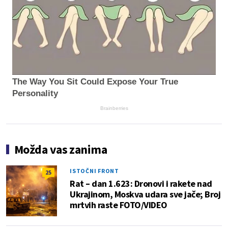
The Way You Sit Could Expose Your True
Personality
Brainberries
Možda vas zanima
ISTOČNI FRONT
25
Rat – dan 1.623: Dronovi i rakete nad
Ukrajinom, Moskva udara sve jače; Broj
mrtvih raste FOTO/VIDEO