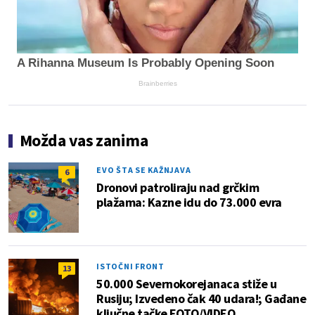
A Rihanna Museum Is Probably Opening Soon
Brainberries
Možda vas zanima
EVO ŠTA SE KAŽNJAVA
6
Dronovi patroliraju nad grčkim
plažama: Kazne idu do 73.000 evra
ISTOČNI FRONT
13
50.000 Severnokorejanaca stiže u
Rusiju; Izvedeno čak 40 udara!; Gađane
ključne tačke FOTO/VIDEO