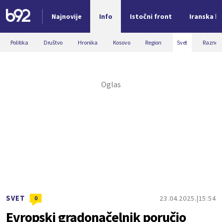
Najnovije
Info
Istočni front
Iranska kr
Nova vest
Politika
Društvo
Hronika
Kosovo
Region
Svet
Razno
SVET
23.04.2025.
15:54
0
Evropski gradonačelnik poručio