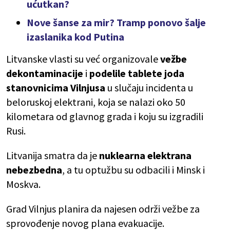
ućutkan?
Nove šanse za mir? Tramp ponovo šalje
izaslanika kod Putina
Litvanske vlasti su već organizovale
vežbe
dekontaminacije
i
podelile tablete joda
stanovnicima Vilnjusa
u slučaju incidenta u
beloruskoj elektrani, koja se nalazi oko 50
kilometara od glavnog grada i koju su izgradili
Rusi.
Litvanija smatra da je
nuklearna elektrana
nebezbedna
, a tu optužbu su odbacili i Minsk i
Moskva.
Grad Vilnjus planira da najesen održi vežbe za
sprovođenje novog plana evakuacije.