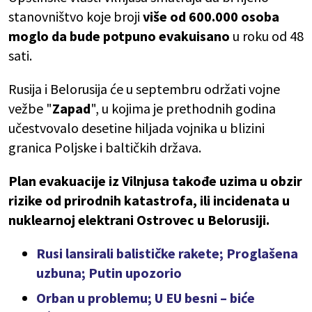
stanovništvo koje broji
više od 600.000 osoba
moglo da bude potpuno evakuisano
u roku od 48
sati.
Rusija i Belorusija će u septembru održati vojne
vežbe "
Zapad
", u kojima je prethodnih godina
učestvovalo desetine hiljada vojnika u blizini
granica Poljske i baltičkih država.
Plan evakuacije iz Vilnjusa takođe uzima u obzir
rizike od prirodnih katastrofa, ili incidenata u
nuklearnoj elektrani Ostrovec u Belorusiji.
Rusi lansirali balističke rakete; Proglašena
uzbuna; Putin upozorio
Orban u problemu; U EU besni – biće