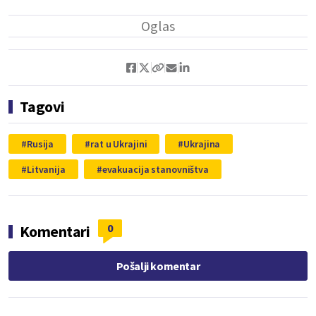
Tagovi
Rusija
rat u Ukrajini
Ukrajina
Litvanija
evakuacija stanovništva
0
Komentari
Pošalji komentar