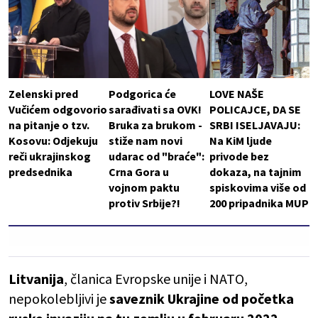
Zelenski pred
Podgorica će
LOVE NAŠE
Vučićem odgovorio
sarađivati sa OVK!
POLICAJCE, DA SE
na pitanje o tzv.
Bruka za brukom -
SRBI ISELJAVAJU:
Kosovu: Odjekuju
stiže nam novi
Na KiM ljude
reči ukrajinskog
udarac od "braće":
privode bez
predsednika
Crna Gora u
dokaza, na tajnim
vojnom paktu
spiskovima više od
protiv Srbije?!
200 pripadnika MUP
Litvanija
, članica Evropske unije i NATO,
nepokolebljivi je
saveznik Ukrajine od početka