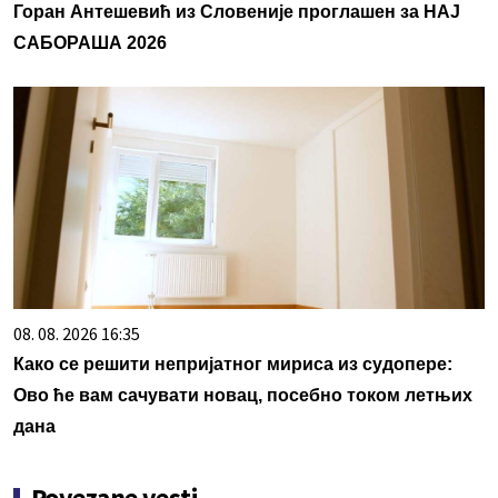
Горан Антешевић из Словеније проглашен за НАЈ
САБОРАША 2026
08. 08. 2026 16:35
Како се решити непријатног мириса из судопере:
Ово ће вам сачувати новац, посебно током летњих
дана
Povezane vesti