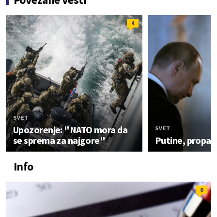
4
SVET
Upozorenje: "NATO mora da
SVET
se sprema za najgore"
Putine, propalo
Info
0