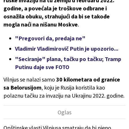
ruske invaziju na tu zemlju u februaru 2022.
godine, a povećala je troškove odbrane i
osnažila obuku, strahujući da bi se takođe
mogla naći na nišanu Moskve
.
"Pregovori da, predaja ne"
Vladimir Vladimirovič Putin je upozorio...
"Seciranje" plana, tačku po tačku; Tramp
Putinu daje sve FOTO
Vilnjus se nalazi samo
30 kilometara od granice
sa Belorusijom
, koju je Rusija koristila kao
polaznu tačku za invaziju na Ukrajinu 2022. godine.
Opštinske vlasti Vilnjusa smatraju da bi njeno