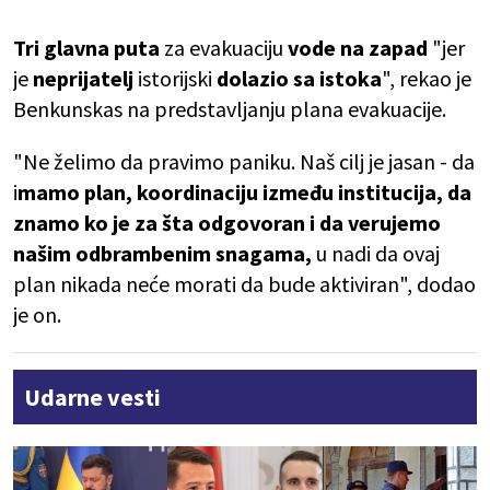
Tri glavna puta
za evakuaciju
vode na zapad
"jer
je
neprijatelj
istorijski
dolazio sa istoka
", rekao je
Benkunskas na predstavljanju plana evakuacije.
"Ne želimo da pravimo paniku. Naš cilj je jasan - da
i
mamo plan, koordinaciju između institucija, da
znamo ko je za šta odgovoran i da verujemo
našim odbrambenim snagama,
u nadi da ovaj
plan nikada neće morati da bude aktiviran", dodao
je on.
Udarne vesti