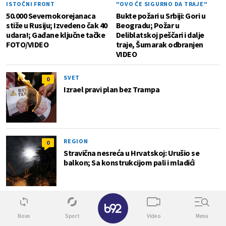
ISTOČNI FRONT
"OVO ĆE SIGURNO DA TRAJE"
50.000 Severnokorejanaca
Bukte požari u Srbiji: Gori u
stiže u Rusiju; Izvedeno čak 40
Beogradu; Požar u
udara!; Gađane ključne tačke
Deliblatskoj peščari i dalje
FOTO/VIDEO
traje, Šumarak odbranjen
VIDEO
SVET
0
Izrael pravi plan bez Trampa
REGION
0
Stravična nesreća u Hrvatskoj: Urušio se
balkon; Sa konstrukcijom pali i mladići
✕
Biz
Novo
Sport
Video
Menu