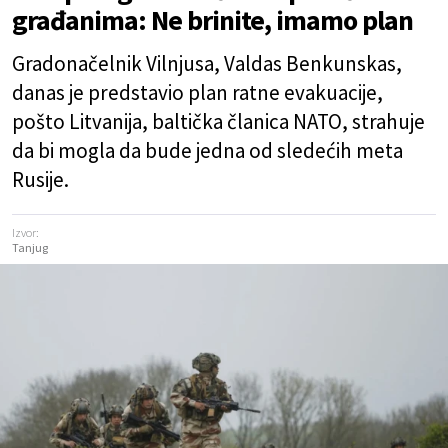
građanima: Ne brinite, imamo plan
Gradonačelnik Vilnjusa, Valdas Benkunskas,
danas je predstavio plan ratne evakuacije,
pošto Litvanija, baltička članica NATO, strahuje
da bi mogla da bude jedna od sledećih meta
Rusije.
Izvor:
Tanjug