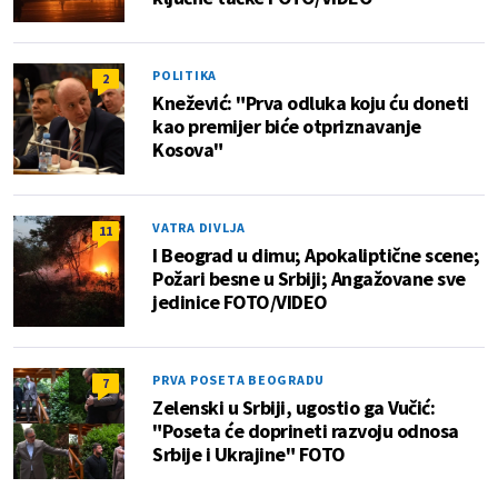
POLITIKA
2
Knežević: "Prva odluka koju ću doneti
kao premijer biće otpriznavanje
Kosova"
VATRA DIVLJA
11
I Beograd u dimu; Apokaliptične scene;
Požari besne u Srbiji; Angažovane sve
jedinice FOTO/VIDEO
PRVA POSETA BEOGRADU
7
Zelenski u Srbiji, ugostio ga Vučić:
"Poseta će doprineti razvoju odnosa
Srbije i Ukrajine" FOTO