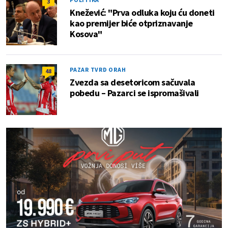
3
Knežević: "Prva odluka koju ću doneti
kao premijer biće otpriznavanje
Kosova"
PAZAR TVRD ORAH
48
Zvezda sa desetoricom sačuvala
pobedu – Pazarci se ispromašivali