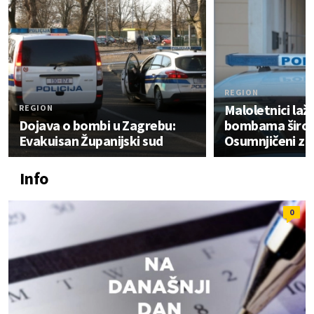
REGION
Maloletnici lažn
REGION
Dojava o bombi u Zagrebu:
bombama širom
Evakuisan Županijski sud
Osumnjičeni za
Info
0