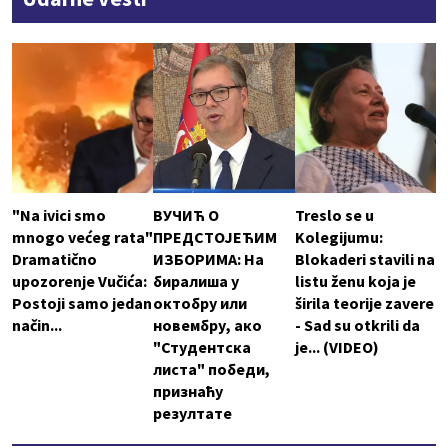
"Na ivici smo
ВУЧИЋ О
Treslo se u
mnogo većeg rata"
ПРЕДСТОЈЕЋИМ
Kolegijumu:
Dramatično
ИЗБОРИМА: На
Blokaderi stavili na
upozorenje Vučića:
биралиша у
listu ženu koja je
Postoji samo jedan
октобру или
širila teorije zavere
način...
новембру, ако
- Sad su otkrili da
"Студентска
je... (VIDEO)
листа" победи,
признаћу
резултате