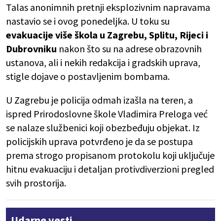
Talas anonimnih pretnji eksplozivnim napravama
nastavio se i ovog ponedeljka. U toku su
evakuacije više škola u Zagrebu, Splitu, Rijeci i
Dubrovniku
nakon što su na adrese obrazovnih
ustanova, ali i nekih redakcija i gradskih uprava,
stigle dojave o postavljenim bombama.
U Zagrebu je policija odmah izašla na teren, a
ispred Prirodoslovne škole Vladimira Preloga već
se nalaze službenici koji obezbeđuju objekat. Iz
policijskih uprava potvrđeno je da se postupa
prema strogo propisanom protokolu koji uključuje
hitnu evakuaciju i detaljan protivdiverzioni pregled
svih prostorija.
Udarne vesti