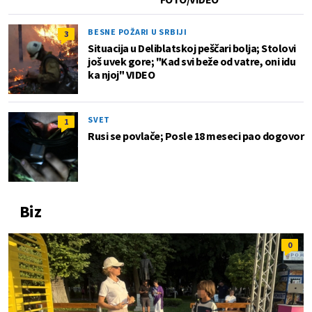
BESNE POŽARI U SRBIJI
3
Situacija u Deliblatskoj peščari bolja; Stolovi
još uvek gore; "Kad svi beže od vatre, oni idu
ka njoj" VIDEO
SVET
1
Rusi se povlače; Posle 18 meseci pao dogovor
Biz
0