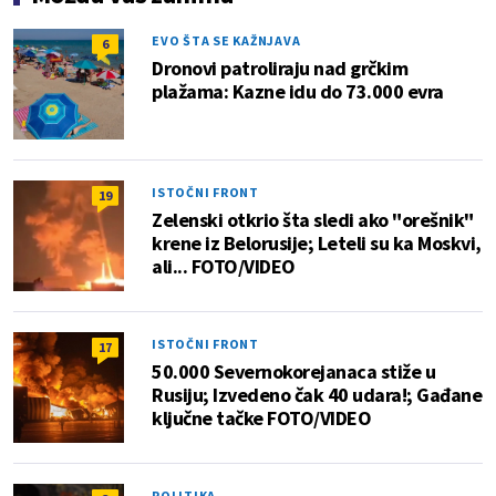
EVO ŠTA SE KAŽNJAVA
6
Dronovi patroliraju nad grčkim
plažama: Kazne idu do 73.000 evra
ISTOČNI FRONT
19
Zelenski otkrio šta sledi ako "orešnik"
krene iz Belorusije; Leteli su ka Moskvi,
ali... FOTO/VIDEO
ISTOČNI FRONT
17
50.000 Severnokorejanaca stiže u
Rusiju; Izvedeno čak 40 udara!; Gađane
ključne tačke FOTO/VIDEO
POLITIKA