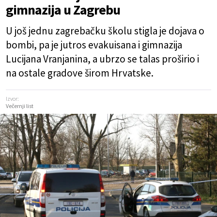
gimnazija u Zagrebu
U još jednu zagrebačku školu stigla je dojava o
bombi, pa je jutros evakuisana i gimnazija
Lucijana Vranjanina, a ubrzo se talas proširio i
na ostale gradove širom Hrvatske.
Izvor:
Večernji list