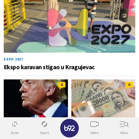
EXPO 2027
Ekspo karavan stigao u Kragujevac
0
0
✕
NE PRETI VOJNO
ROLERKOSTER
Novo
Sport
Video
Menu
Tramp spreman da pojača
Pad proizvodnje u nuklearki