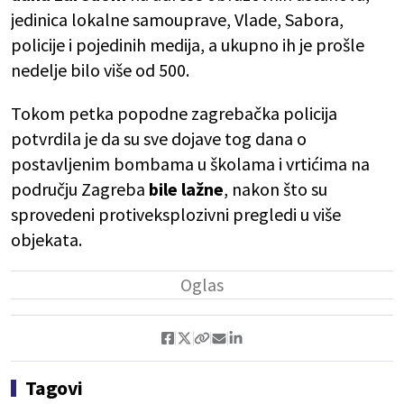
jedinica lokalne samouprave, Vlade, Sabora,
policije i pojedinih medija, a ukupno ih je prošle
nedelje bilo više od 500.
Tokom petka popodne zagrebačka policija
potvrdila je da su sve dojave tog dana o
postavljenim bombama u školama i vrtićima na
području Zagreba
bile lažne
, nakon što su
sprovedeni protiveksplozivni pregledi u više
objekata.
Tagovi