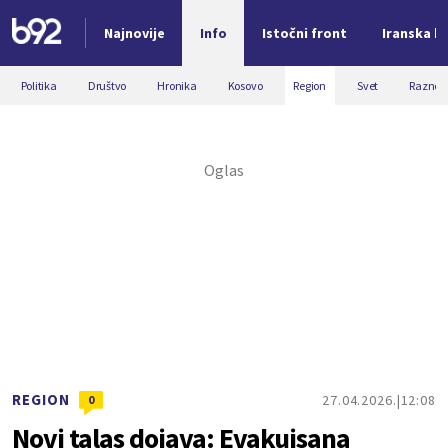
Najnovije
Info
Istočni front
Iranska kr
Nova vest
Politika
Društvo
Hronika
Kosovo
Region
Svet
Razno
REGION
27.04.2026.
12:08
0
Novi talas dojava: Evakuisana