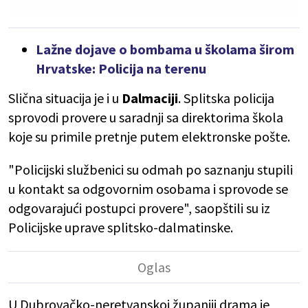
Lažne dojave o bombama u školama širom
Hrvatske: Policija na terenu
Slična situacija je i u
Dalmaciji
. Splitska policija
sprovodi provere u saradnji sa direktorima škola
koje su primile pretnje putem elektronske pošte.
"Policijski službenici su odmah po saznanju stupili
u kontakt sa odgovornim osobama i sprovode se
odgovarajući postupci provere", saopštili su iz
Policijske uprave splitsko-dalmatinske.
U Dubrovačko-neretvanskoj županiji drama je