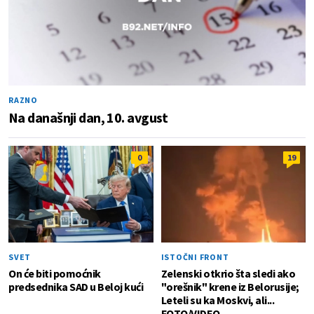
RAZNO
Na današnji dan, 10. avgust
0
19
SVET
ISTOČNI FRONT
On će biti pomoćnik
Zelenski otkrio šta sledi ako
predsednika SAD u Beloj kući
"orešnik" krene iz Belorusije;
Leteli su ka Moskvi, ali...
FOTO/VIDEO