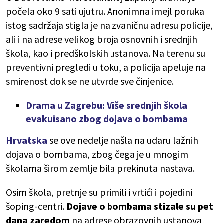
počela oko 9 sati ujutru. Anonimna imejl poruka
istog sadržaja stigla je na zvaničnu adresu policije,
ali i na adrese velikog broja osnovnih i srednjih
škola, kao i predškolskih ustanova. Na terenu su
preventivni pregledi u toku, a policija apeluje na
smirenost dok se ne utvrde sve činjenice.
Drama u Zagrebu: Više srednjih škola
evakuisano zbog dojava o bombama
Hrvatska
se ove nedelje našla na udaru lažnih
dojava o bombama, zbog čega je u mnogim
školama širom zemlje bila prekinuta nastava.
Osim škola, pretnje su primili i vrtići i pojedini
šoping-centri.
Dojave o bombama stizale su pet
dana zaredom
na adrese obrazovnih ustanova,