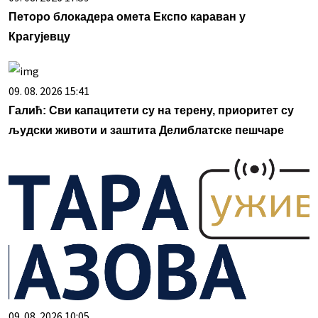
Петоро блокадера омета Експо караван у
Крагујевцу
09. 08. 2026 15:41
Галић: Сви капацитети су на терену, приоритет су
људски животи и заштита Делиблатске пешчаре
09. 08. 2026 10:05