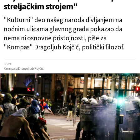
streljačkim strojem"
"Kulturni" deo našeg naroda divljanjem na
noćnim ulicama glavnog grada pokazao da
nema ni osnovne pristojnosti, piše za
"Kompas" Dragoljub Kojčić, politički filozof.
Izvor:
Kompas/Dragoljub Kojčić