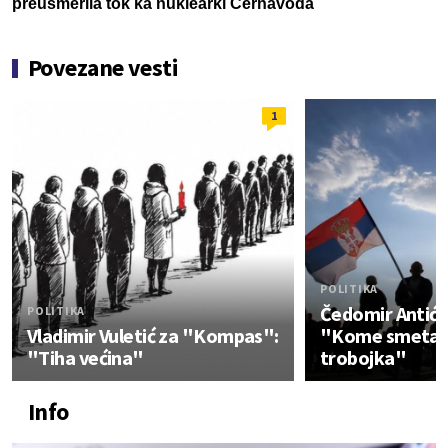
preusmerila tok ka nuklearki Černavoda
Povezane vesti
1
POLITIKA
Čedomir Antić
POLITIKA
Vladimir Vuletić za "Kompas":
"Kome smeta 
"Tiha većina"
trobojka"
Info