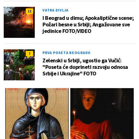
VATRA DIVLJA
11
I Beograd u dimu; Apokaliptične scene;
Požari besne u Srbiji; Angažovane sve
jedinice FOTO/VIDEO
PRVA POSETA BEOGRADU
7
Zelenski u Srbiji, ugostio ga Vučić:
"Poseta će doprineti razvoju odnosa
Srbije i Ukrajine" FOTO