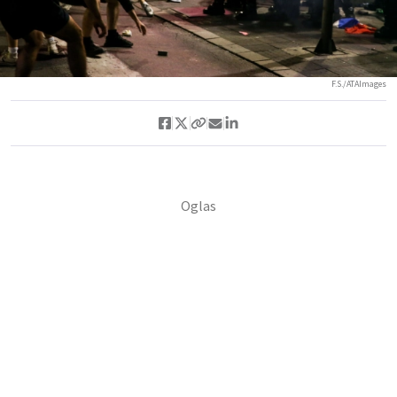
F.S./ATAImages