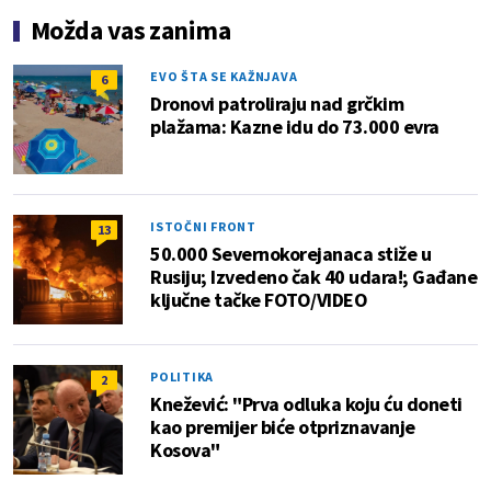
Možda vas zanima
EVO ŠTA SE KAŽNJAVA
6
Dronovi patroliraju nad grčkim
plažama: Kazne idu do 73.000 evra
ISTOČNI FRONT
13
50.000 Severnokorejanaca stiže u
Rusiju; Izvedeno čak 40 udara!; Gađane
ključne tačke FOTO/VIDEO
POLITIKA
2
Knežević: "Prva odluka koju ću doneti
kao premijer biće otpriznavanje
Kosova"