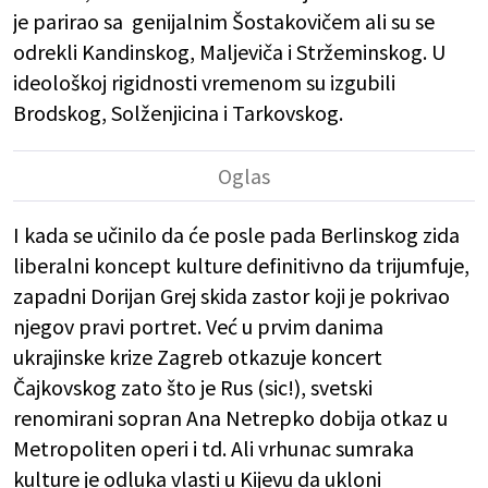
je parirao sa genijalnim Šostakovičem ali su se
odrekli Kandinskog, Maljeviča i Stržeminskog. U
ideološkoj rigidnosti vremenom su izgubili
Brodskog, Solženjicina i Tarkovskog.
I kada se učinilo da će posle pada Berlinskog zida
liberalni koncept kulture definitivno da trijumfuje,
zapadni Dorijan Grej skida zastor koji je pokrivao
njegov pravi portret. Već u prvim danima
ukrajinske krize Zagreb otkazuje koncert
Čajkovskog zato što je Rus (sic!), svetski
renomirani sopran Ana Netrepko dobija otkaz u
Metropoliten operi i td. Ali vrhunac sumraka
kulture je odluka vlasti u Kijevu da ukloni