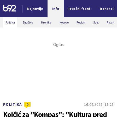
Najnovije
Info
Istočni front
Iranska kr
Nova vest
Politika
Društvo
Hronika
Kosovo
Region
Svet
Razno
POLITIKA
16.06.2026.
19:23
0
Kojčić za "Kompas": "Kultura pred