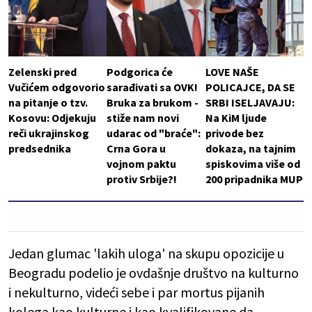
Zelenski pred
Podgorica će
LOVE NAŠE
Vučićem odgovorio
sarađivati sa OVK!
POLICAJCE, DA SE
na pitanje o tzv.
Bruka za brukom -
SRBI ISELJAVAJU:
Kosovu: Odjekuju
stiže nam novi
Na KiM ljude
reči ukrajinskog
udarac od "braće":
privode bez
predsednika
Crna Gora u
dokaza, na tajnim
vojnom paktu
spiskovima više od
protiv Srbije?!
200 pripadnika MUP
Jedan glumac 'lakih uloga' na skupu opozicije u
Beogradu podelio je ovdašnje društvo na kulturno
i nekulturno, videći sebe i par mortus pijanih
kolega kao kulturne i kao kvalifikovane da