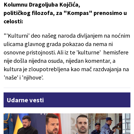
Kolumnu Dragoljuba Kojčića,
političkog filozofa, za "Kompas" prenosimo u
celosti:
"'Kulturni' deo našeg naroda divljanjem na noćnim
ulicama glavnog grada pokazao da nema ni
osnovne pristojnosti. Ali iz te 'kulturne' hemisfere
nije došla nijedna osuda, nijedan komentar, a
kultura je zloupotrebljena kao mač razdvajanja na
'naše' i 'njihove'.
Udarne vesti