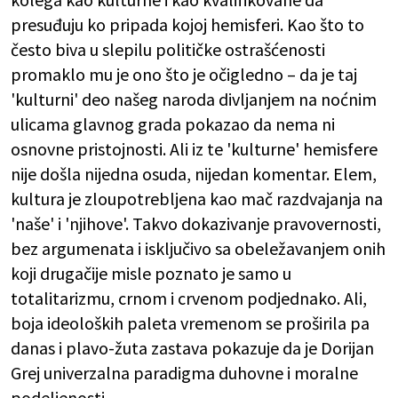
presuđuju ko pripada kojoj hemisferi. Kao što to
često biva u slepilu političke ostrašćenosti
promaklo mu je ono što je očigledno – da je taj
'kulturni' deo našeg naroda divljanjem na noćnim
ulicama glavnog grada pokazao da nema ni
osnovne pristojnosti. Ali iz te 'kulturne' hemisfere
nije došla nijedna osuda, nijedan komentar. Elem,
kultura je zloupotrebljena kao mač razdvajanja na
'naše' i 'njihove'. Takvo dokazivanje pravovernosti,
bez argumenata i isključivo sa obeležavanjem onih
koji drugačije misle poznato je samo u
totalitarizmu, crnom i crvenom podjednako. Ali,
boja ideoloških paleta vremenom se proširila pa
danas i plavo-žuta zastava pokazuje da je Dorijan
Grej univerzalna paradigma duhovne i moralne
podeljenosti.