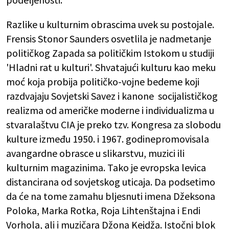
Razlike u kulturnim obrascima uvek su postojale.
Frensis Stonor Saunders osvetlila je nadmetanje
političkog Zapada sa političkim Istokom u studiji
'Hladni rat u kulturi'. Shvatajući kulturu kao meku
moć koja probija političko-vojne bedeme koji
razdvajaju Sovjetski Savez i kanone socijalističkog
realizma od američke moderne i individualizma u
stvaralaštvu CIA je preko tzv. Kongresa za slobodu
kulture između 1950. i 1967. godinepromovisala
avangardne obrasce u slikarstvu, muzici ili
kulturnim magazinima. Tako je evropska levica
distancirana od sovjetskog uticaja. Da podsetimo
da će na tome zamahu bljesnuti imena Džeksona
Poloka, Marka Rotka, Roja Lihtenštajna i Endi
Vorhola, ali i muzičara Džona Kejdža. Istočni blok