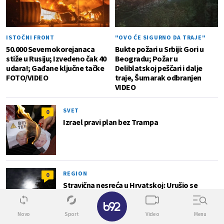
ISTOČNI FRONT
"OVO ĆE SIGURNO DA TRAJE"
50.000 Severnokorejanaca
Bukte požari u Srbiji: Gori u
stiže u Rusiju; Izvedeno čak 40
Beogradu; Požar u
udara!; Gađane ključne tačke
Deliblatskoj peščari i dalje
FOTO/VIDEO
traje, Šumarak odbranjen
VIDEO
SVET
0
Izrael pravi plan bez Trampa
REGION
0
Stravična nesreća u Hrvatskoj: Urušio se
balkon; Sa konstrukcijom pali i mladići
✕
Novo
Sport
Video
Menu