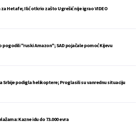
a Hetafe; Ilić otkrio zašto Ugrešić nije igrao VIDEO
vo pogodili "ruski Amazon"; SAD pojačale pomoć Kijevu
 Srbije podigla helikoptere; Proglasili su vanrednu situaciju
plažama: Kazne idu do 73.000 evra