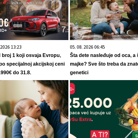
. 2026 13:23
05. 08. 2026 06:45
d broj 1 koji osvaja Evropu,
Šta dete nasleđuje od oca, a 
po specijalnoj akcijskoj ceni
majke? Sve što treba da znat
.990€ do 31.8.
genetici