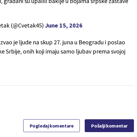
 građani su upalili baklje u bojama srpske zastave
tak (@Cvetak45)
June 15, 2026
zvao je ljude na skup 27. juna u Beogradu i poslao
e Srbije, onih koji imaju samo ljubav prema svojoj
Pogledaj komentare
Pošalji komentar