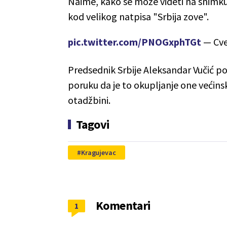
Naime, kako se može videti na snimku,
kod velikog natpisa "Srbija zove".
pic.twitter.com/PNOGxphTGt
— Cve
Predsednik Srbije Aleksandar Vučić po
poruku da je to okupljanje one većinsk
otadžbini.
Tagovi
Kragujevac
Komentari
1