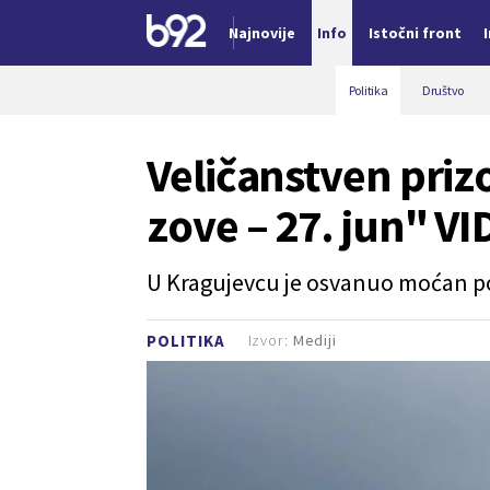
Najnovije
Info
Istočni front
Nova vest
Politika
Društvo
Veličanstven prizo
zove – 27. jun" V
U Kragujevcu je osvanuo moćan po
Izvor:
Mediji
POLITIKA