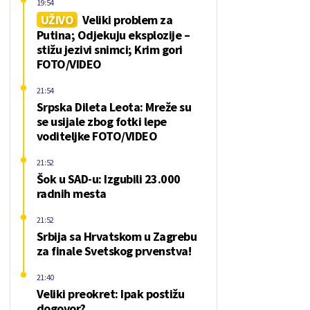
19:54
UŽIVO
Veliki problem za
Putina; Odjekuju eksplozije –
stižu jezivi snimci; Krim gori
FOTO/VIDEO
21:54
Srpska Dileta Leota: Mreže su
se usijale zbog fotki lepe
voditeljke FOTO/VIDEO
21:52
Šok u SAD-u: Izgubili 23.000
radnih mesta
21:52
Srbija sa Hrvatskom u Zagrebu
za finale Svetskog prvenstva!
21:40
Veliki preokret: Ipak postižu
dogovor?