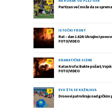
NA KORAK OD PLEJ-OFA
80
Partizan već može da se sprema z
ISTOČNI FRONT
17
Rat – dan 1.624: Ukrajinci pono
FOTO/VIDEO
DRAMATIČNE SCENE
14
Katastrofa: Bukte požari; Vojska
FOTO/VIDEO
EVO ŠTA SE KAŽNJAVA
4
Dronovi patroliraju nad grčkim 