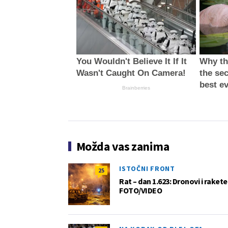
You Wouldn't Believe It If It
Why thi
Wasn't Caught On Camera!
the sec
best e
Brainberries
Možda vas zanima
ISTOČNI FRONT
25
Rat – dan 1.623: Dronovi i raket
FOTO/VIDEO