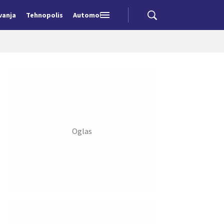
vanja
Tehnopolis
Automobili