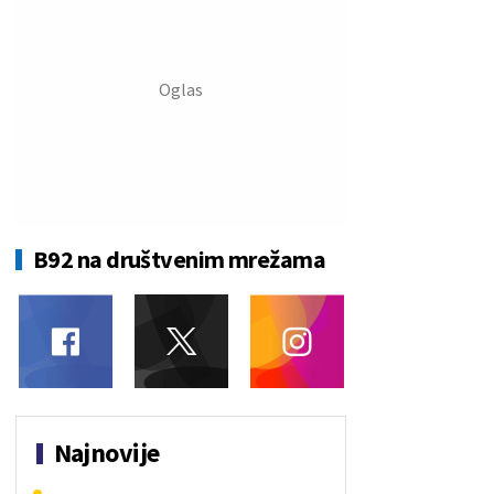
B92 na društvenim mrežama
Najnovije