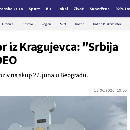
Iranska kriza
Sport
Biz
Lokal
Život
Superžena
92Puto
Hronika
Kosovo
Region
Svet
Razno
Rat na Bliskom istoku
r iz Kragujevca: "Srbija
IDEO
ziv na skup 27. juna u Beogradu.
15.06.2026.
19:05