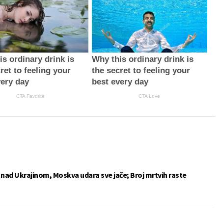
s ordinary drink is
Why this ordinary drink is
ret to feeling your
the secret to feeling your
very day
best every day
CTA Favorite
CTA Love
e nad Ukrajinom, Moskva udara sve jače; Broj mrtvih raste