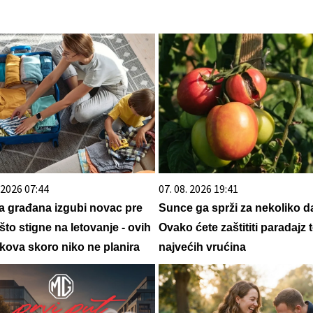
. 2026 07:44
07. 08. 2026 19:41
a građana izgubi novac pre
Sunce ga sprži za nekoliko d
što stigne na letovanje - ovih
Ovako ćete zaštititi paradajz
škova skoro niko ne planira
najvećih vrućina