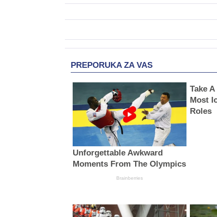
PREPORUKA ZA VAS
Take A
Most I
Roles
Unforgettable Awkward
Moments From The Olympics
Brainberries