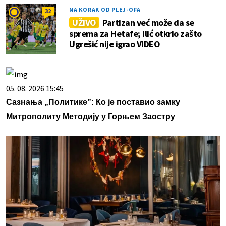
NA KORAK OD PLEJ-OFA
32
UŽIVO
Partizan već može da se
sprema za Hetafe; Ilić otkrio zašto
Ugrešić nije igrao VIDEO
05. 08. 2026 15:45
Сазнања „Политике”: Ко је поставио замку
Митрополиту Методију у Горњем Заостру