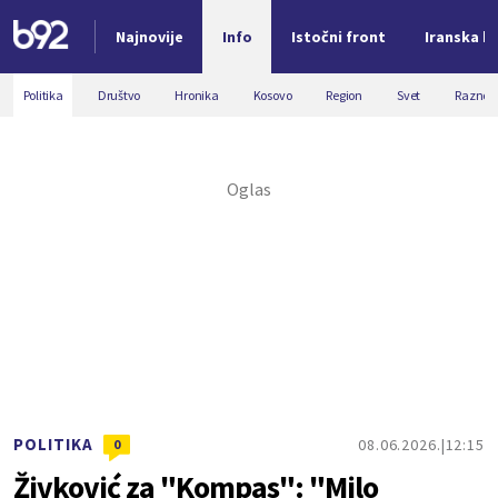
Najnovije
Info
Istočni front
Iranska kr
Nova vest
Politika
Društvo
Hronika
Kosovo
Region
Svet
Razno
POLITIKA
08.06.2026.
12:15
0
Živković za "Kompas": "Milo