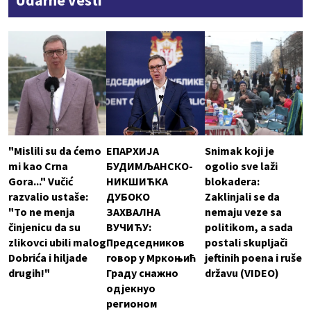
Udarne vesti
"Mislili su da ćemo
ЕПАРХИЈА
Snimak koji je
mi kao Crna
БУДИМЉАНСКО-
ogolio sve laži
Gora..." Vučić
НИКШИЋКА
blokadera:
razvalio ustaše:
ДУБОКО
Zaklinjali se da
"To ne menja
ЗАХВАЛНА
nemaju veze sa
činjenicu da su
ВУЧИЋУ:
politikom, a sada
zlikovci ubili malog
Председников
postali skupljači
Dobrića i hiljade
говор у Мркоњић
jeftinih poena i ruše
drugih!"
Граду снажно
državu (VIDEO)
одјекнуо
регионом