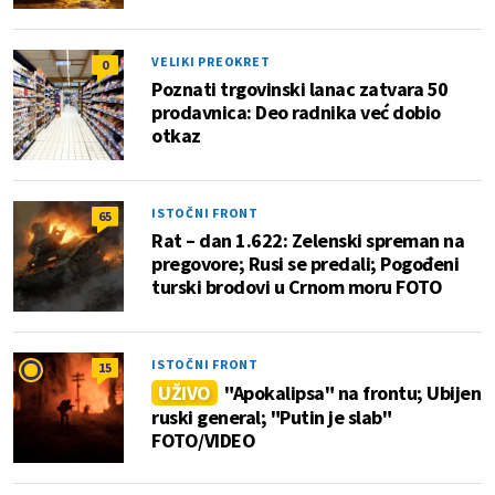
VELIKI PREOKRET
0
Poznati trgovinski lanac zatvara 50
prodavnica: Deo radnika već dobio
otkaz
ISTOČNI FRONT
65
Rat – dan 1.622: Zelenski spreman na
pregovore; Rusi se predali; Pogođeni
turski brodovi u Crnom moru FOTO
ISTOČNI FRONT
15
UŽIVO
"Apokalipsa" na frontu; Ubijen
ruski general; "Putin je slab"
FOTO/VIDEO