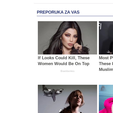
PREPORUKA ZA VAS
If Looks Could Kill, These
Most P
Women Would Be On Top
These 
Musli
Brainberries