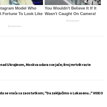
stagram Model Who
You Wouldn't Believe It If It
A Fortune To Look Like
Wasn't Caught On Camera!
Brainberries
Brainberries
e nad Ukrajinom, Moskva udara sve jače; Broj mrtvih raste
da se vraća sa zaostatkom; "Da zaključimo o Lukasenu..." VIDEO