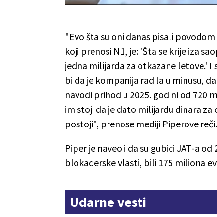
"Evo šta su oni danas pisali povodom 
koji prenosi N1, je: 'Šta se krije iza s
jedna milijarda za otkazane letove.' I
bi da je kompanija radila u minusu, da
navodi prihod u 2025. godini od 720 mil
im stoji da je dato milijardu dinara z
postoji", prenose mediji Piperove reči.
Piper je naveo i da su gubici JAT-a od
blokaderske vlasti,
bili 175 miliona ev
Udarne vesti