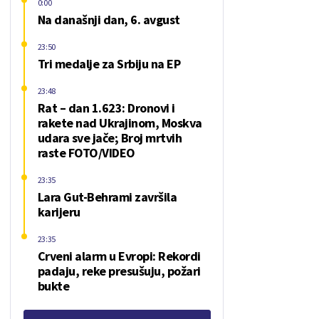
0:00
Na današnji dan, 6. avgust
23:50
Tri medalje za Srbiju na EP
23:48
Rat – dan 1.623: Dronovi i
rakete nad Ukrajinom, Moskva
udara sve jače; Broj mrtvih
raste FOTO/VIDEO
23:35
Lara Gut-Behrami završila
karijeru
23:35
Crveni alarm u Evropi: Rekordi
padaju, reke presušuju, požari
bukte