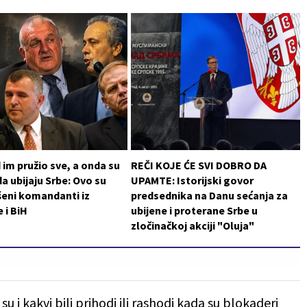
im pružio sve, a onda su
REČI KOJE ĆE SVI DOBRO DA
da ubijaju Srbe: Ovo su
UPAMTE: Istorijski govor
šeni komandanti iz
predsednika na Danu sećanja za
 i BiH
ubijene i proterane Srbe u
zločinačkoj akciji "Oluja"
 su i kakvi bili prihodi ili rashodi kada su blokaderi