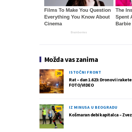
Films To Make You Question
The In
Everything You Know About
Spent 
Cinema
Barbie
Brainberries
Možda vas zanima
ISTOČNI FRONT
20
Rat – dan 1.623: Dronovi i raket
FOTO/VIDEO
IZ MINUSA U BEOGRADU
365
Košmaran debi kapitalca – Zvez