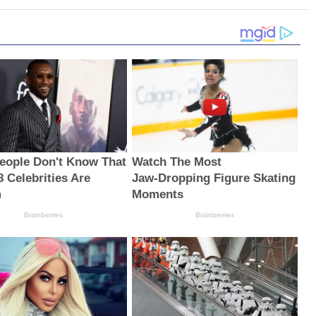
eople Don't Know That
Watch The Most
8 Celebrities Are
Jaw‑Dropping Figure Skating
m
Moments
Brainberries
Brainberries