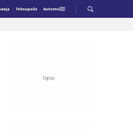
vanja
Tehnopolis
Automobili