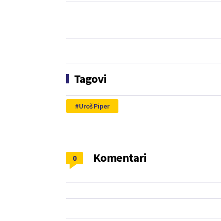
Tagovi
Uroš Piper
Komentari
0