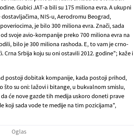
odine. Gubici JAT-a bili su 175 miliona evra. A ukupni
je dostavljačima, NIS-u, Aerodromu Beograd,
overiocima, je bilo 300 miliona evra. Znači, sada
 od svoje avio-kompanije preko 700 miliona evra na
dili, bilo je 300 miliona rashoda. E, to vam je crno-
. Crna Srbija koju su oni ostavili 2012. godine"; kaže i
Kad postoji dobitak kompanije, kada postoji prihod,
ono što su oni: lažovi i bitange, u bukvalnom smislu,
 da će nove gazde tih medija uskoro doneti prave
e koji sada vode te medije na tim pozicijama",