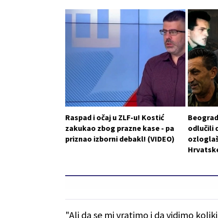
Raspad i očaj u ZLF-u! Kostić
Beograd 
zakukao zbog prazne kase - pa
odlučili 
priznao izborni debakl! (VIDEO)
ozlogla
Hrvatske
"Ali da se mi vratimo i da vidimo koliki