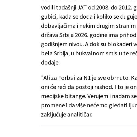
vodili tadašnji JAT od 2008. do 2012. g
gubici, kada se doda i koliko se dugu
dobavljačima i nekim drugim stranim p
država Srbija 2026. godine ima prihod
godišnjem nivou. A dok su blokaderi vo
bela Srbija, u bukvalnom smislu te reči
dodaje:
"Ali za Forbs i za N1 je sve obrnuto. 
oni će reći da postoji rashod. I to je 
medijske bitange. Verujem i nadam se
promene i da više nećemo gledati ljud
zaključuje analitičar.