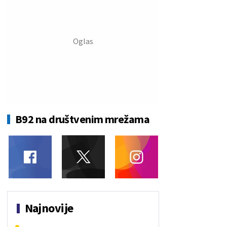
B92 na društvenim mrežama
Najnovije