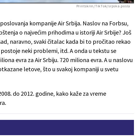
Printskrin/TikTok/srpska.posla
poslovanja kompanije Air Srbija. Naslov na Forbsu,
aopštenja o najvećim prihodima u istoriji Air Srbije? Još
 sad, naravno, svaki čitalac kada bi to pročitao rekao
 postoje neki problemi, itd. A onda u tekstu se
iona evra za Air Srbiju. 720 miliona evra. A u naslovu
a otkazane letove, što u svakoj kompaniji u svetu
 2008. do 2012. godine, kako kaže
za vreme
ra.