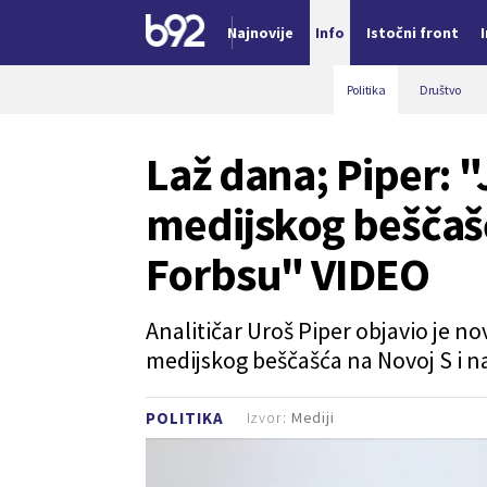
Najnovije
Info
Istočni front
Nova vest
Politika
Društvo
Laž dana; Piper: 
medijskog beščašć
Forbsu" VIDEO
Analitičar Uroš Piper objavio je n
medijskog beščašća na Novoj S i na
Izvor:
Mediji
POLITIKA