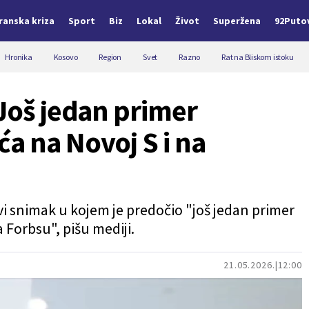
Iranska kriza
Sport
Biz
Lokal
Život
Superžena
92Puto
Hronika
Kosovo
Region
Svet
Razno
Rat na Bliskom istoku
"Još jedan primer
a na Novoj S i na
ovi snimak u kojem je predočio "još jedan primer
 Forbsu", pišu mediji.
21.05.2026.
12:00