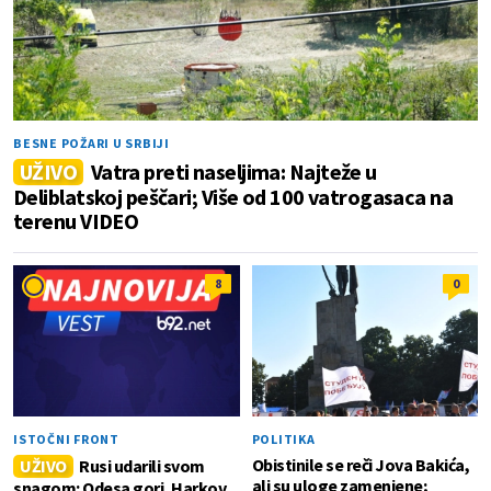
BESNE POŽARI U SRBIJI
UŽIVO
Vatra preti naseljima: Najteže u
Deliblatskoj peščari; Više od 100 vatrogasaca na
terenu VIDEO
8
0
ISTOČNI FRONT
POLITIKA
Obistinile se reči Jova Bakića,
UŽIVO
Rusi udarili svom
ali su uloge zamenjene;
snagom: Odesa gori, Harkov