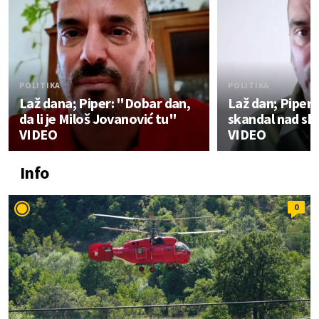
POLITIKA
POLITIKA
Laž dana; Piper: "Dobar dan,
Laž dan; Piper:
da li je Miloš Jovanović tu"
skandal nad s
VIDEO
VIDEO
Info
0