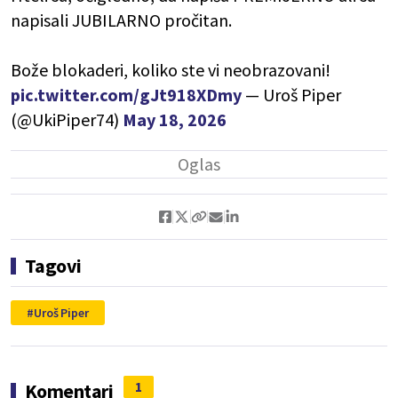
napisali JUBILARNO pročitan.
Bože blokaderi, koliko ste vi neobrazovani!
pic.twitter.com/gJt918XDmy
— Uroš Piper
(@UkiPiper74)
May 18, 2026
Tagovi
Uroš Piper
1
Komentari