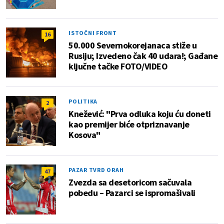
ISTOČNI FRONT
16
50.000 Severnokorejanaca stiže u
Rusiju; Izvedeno čak 40 udara!; Gađane
ključne tačke FOTO/VIDEO
POLITIKA
2
Knežević: "Prva odluka koju ću doneti
kao premijer biće otpriznavanje
Kosova"
PAZAR TVRD ORAH
47
Zvezda sa desetoricom sačuvala
pobedu – Pazarci se ispromašivali