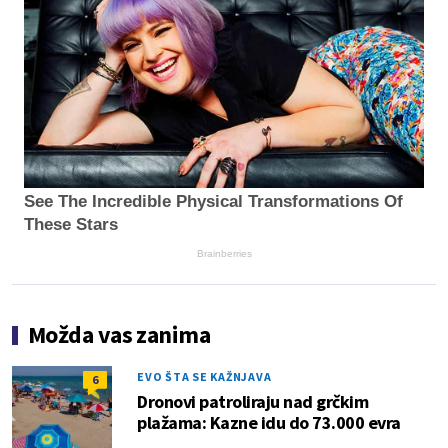
See The Incredible Physical Transformations Of
These Stars
Brainberries
Možda vas zanima
EVO ŠTA SE KAŽNJAVA
6
Dronovi patroliraju nad grčkim
plažama: Kazne idu do 73.000 evra