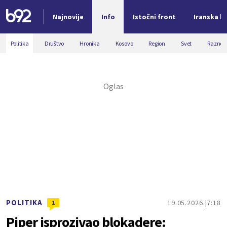
Najnovije
Info
Istočni front
Iranska kr
Nova vest
Politika
Društvo
Hronika
Kosovo
Region
Svet
Razno
POLITIKA
19.05.2026.
7:18
1
Piper isprozivao blokadere: