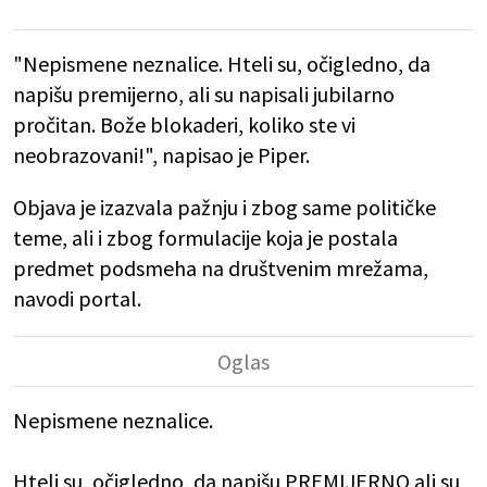
"Nepismene neznalice. Hteli su, očigledno, da
napišu premijerno, ali su napisali jubilarno
pročitan. Bože blokaderi, koliko ste vi
neobrazovani!", napisao je Piper.
Objava je izazvala pažnju i zbog same političke
teme, ali i zbog formulacije koja je postala
predmet podsmeha na društvenim mrežama,
navodi portal.
Nepismene neznalice.
Hteli su, očigledno, da napišu PREMIJERNO ali su