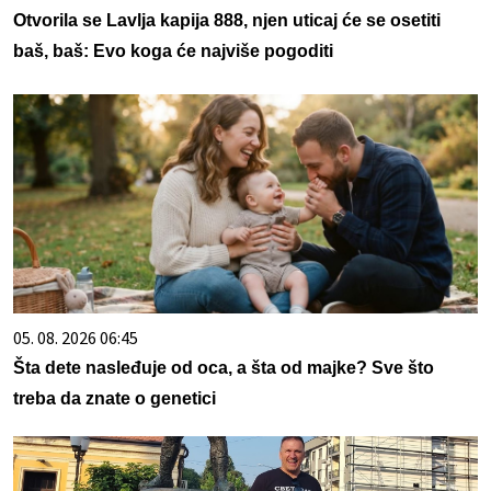
Otvorila se Lavlja kapija 888, njen uticaj će se osetiti
baš, baš: Evo koga će najviše pogoditi
05. 08. 2026 06:45
Šta dete nasleđuje od oca, a šta od majke? Sve što
treba da znate o genetici