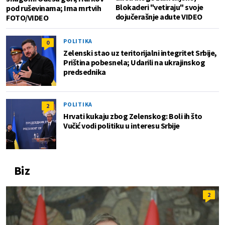
Blokaderi "vetiraju" svoje
pod ruševinama; Ima mrtvih
dojučerašnje adute VIDEO
FOTO/VIDEO
POLITIKA
0
Zelenski stao uz teritorijalni integritet Srbije,
Priština pobesnela; Udarili na ukrajinskog
predsednika
POLITIKA
2
Hrvati kukaju zbog Zelenskog: Boli ih što
Vučić vodi politiku u interesu Srbije
Biz
2