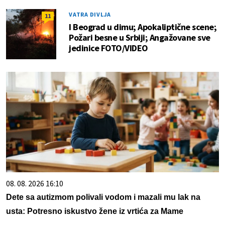
VATRA DIVLJA
11
I Beograd u dimu; Apokaliptične scene;
Požari besne u Srbiji; Angažovane sve
jedinice FOTO/VIDEO
08. 08. 2026 16:10
Dete sa autizmom polivali vodom i mazali mu lak na
usta: Potresno iskustvo žene iz vrtića za Mame