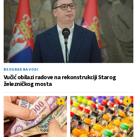
BEOGRAD NA VODI
Vučić obilazi radove na rekonstrukciji Starog
železničkog mosta
0
4