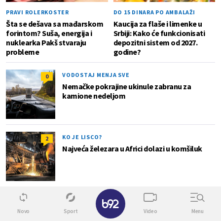
PRAVI ROLERKOSTER
DO 15 DINARA PO AMBALAŽI
Šta se dešava sa mađarskom
Kaucija za flaše i limenke u
forintom? Suša, energija i
Srbiji: Kako će funkcionisati
nuklearka Pakš stvaraju
depozitni sistem od 2027.
probleme
godine?
VODOSTAJ MENJA SVE
0
Nemačke pokrajine ukinule zabranu za
kamione nedeljom
KO JE LISCO?
2
Najveća železara u Africi dolazi u komšiluk
✕
Lokal
Novo
Sport
Video
Menu