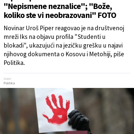
"Nepismene neznalice"; "Bože,
koliko ste vi neobrazovani" FOTO
Novinar Uroš Piper reagovao je na društvenoj
mreži Iks na objavu profila "Studenti u
blokadi", ukazujući na jezičku grešku u najavi
njihovog dokumenta o Kosovu i Metohiji, piše
Politika.
Izvor:
Politika