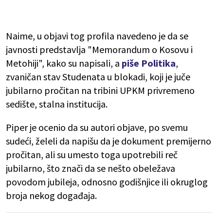
Naime, u objavi tog profila navedeno je da se
javnosti predstavlja "Memorandum o Kosovu i
Metohiji", kako su napisali, a
piše Politika
,
zvaničan stav Studenata u blokadi, koji je juče
jubilarno pročitan na tribini UPKM privremeno
sedište, stalna institucija.
Piper je ocenio da su autori objave, po svemu
sudeći, želeli da napišu da je dokument premijerno
pročitan, ali su umesto toga upotrebili reč
jubilarno, što znači da se nešto obeležava
povodom jubileja, odnosno godišnjice ili okruglog
broja nekog događaja.