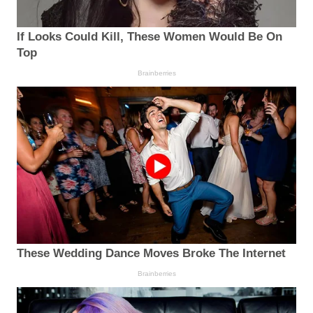
If Looks Could Kill, These Women Would Be On
Top
Brainberries
These Wedding Dance Moves Broke The Internet
Brainberries