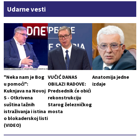
Udarne vesti
"Neka nam je Bog
VUČIĆ DANAS
Anatomija jedne
u pomoći":
OBILAZI RADOVE:
izdaje
Kuknjava na Novoj
Predsednik će obići
S - Otkrivena
rekonstrukciju
suština lažnih
Starog železničkog
istraživanja i istina
mosta
o blokaderskoj listi
(VIDEO)