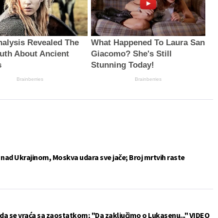
alysis Revealed The
What Happened To Laura San
ruth About Ancient
Giacomo? She's Still
s
Stunning Today!
Brainberries
Brainberries
e nad Ukrajinom, Moskva udara sve jače; Broj mrtvih raste
da se vraća sa zaostatkom; "Da zaključimo o Lukasenu..." VIDEO