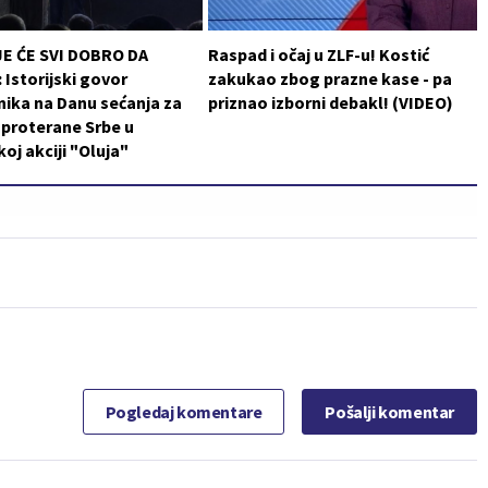
JE ĆE SVI DOBRO DA
Raspad i očaj u ZLF-u! Kostić
Istorijski govor
zakukao zbog prazne kase - pa
ika na Danu sećanja za
priznao izborni debakl! (VIDEO)
i proterane Srbe u
koj akciji "Oluja"
Pogledaj komentare
Pošalji komentar