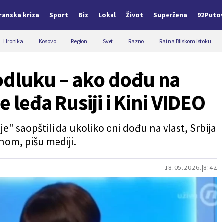
Iranska kriza
Sport
Biz
Lokal
Život
Superžena
92Puto
Hronika
Kosovo
Region
Svet
Razno
Rat na Bliskom istoku
odluku – ako dođu na
e leđa Rusiji i Kini VIDEO
e" saopštili da ukoliko oni dođu na vlast, Srbija
inom, pišu mediji.
18.05.2026.
8:42