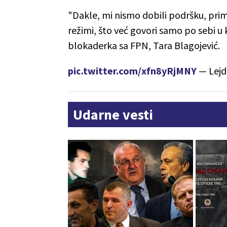
"Dakle, mi nismo dobili podršku, primer
režimi, što već govori samo po sebi u 
blokaderka sa FPN, Tara Blagojević.
pic.twitter.com/xfn8yRjMNY
— Lejd
Udarne vesti