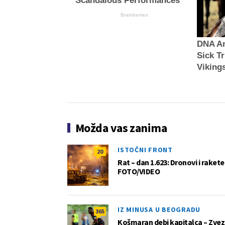
Scandalous Performances
Brainberries
DNA An
Sick T
Viking
Možda vas zanima
ISTOČNI FRONT
20
Rat – dan 1.623: Dronovi i raket
FOTO/VIDEO
IZ MINUSA U BEOGRADU
365
Košmaran debi kapitalca – Zvez