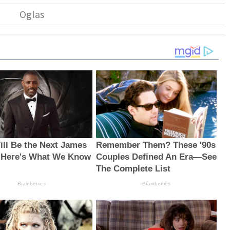
ll Be the Next James
Remember Them? These '90s
 Here's What We Know
Couples Defined An Era—See
The Complete List
Brainberries
Brainberries