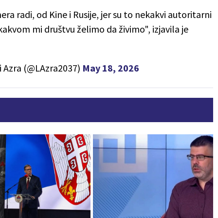
a radi, od Kine i Rusije, jer su to nekakvi autoritarni
kakvom mi društvu želimo da živimo", izjavila je
i Azra (@LAzra2037)
May 18, 2026