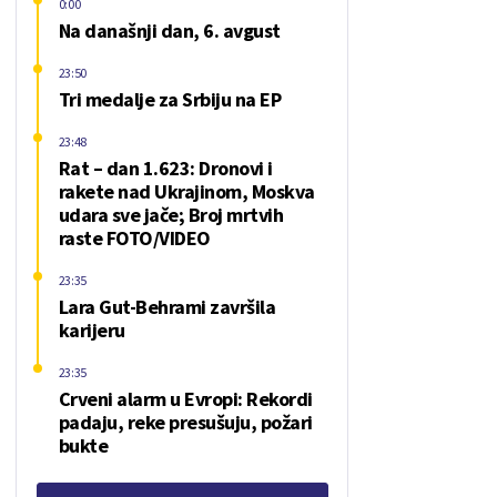
0:00
Na današnji dan, 6. avgust
23:50
Tri medalje za Srbiju na EP
23:48
Rat – dan 1.623: Dronovi i
rakete nad Ukrajinom, Moskva
udara sve jače; Broj mrtvih
raste FOTO/VIDEO
23:35
Lara Gut-Behrami završila
karijeru
23:35
Crveni alarm u Evropi: Rekordi
padaju, reke presušuju, požari
bukte