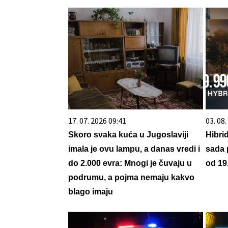
17. 07. 2026 09:41
03. 08
Skoro svaka kuća u Jugoslaviji
Hibri
imala je ovu lampu, a danas vredi i
sada 
do 2.000 evra: Mnogi je čuvaju u
od 19
podrumu, a pojma nemaju kakvo
blago imaju