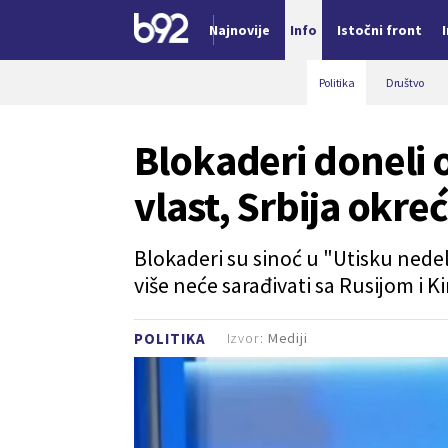
Najnovije
Info
Istočni front
Nova vest
Politika
Društvo
Blokaderi doneli 
vlast, Srbija okreć
Blokaderi su sinoć u "Utisku nedelj
više neće sarađivati sa Rusijom i K
Izvor:
Mediji
POLITIKA