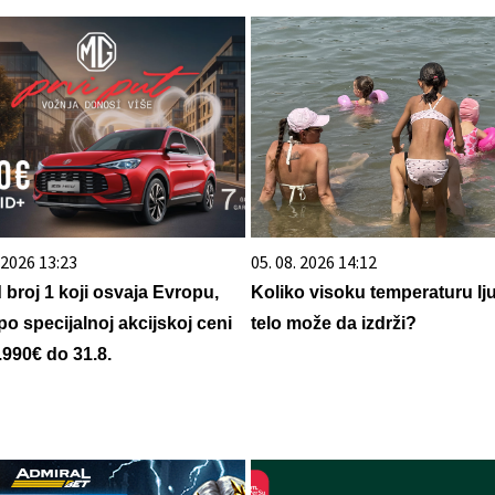
. 2026 13:23
05. 08. 2026 14:12
d broj 1 koji osvaja Evropu,
Koliko visoku temperaturu lj
po specijalnoj akcijskoj ceni
telo može da izdrži?
.990€ do 31.8.