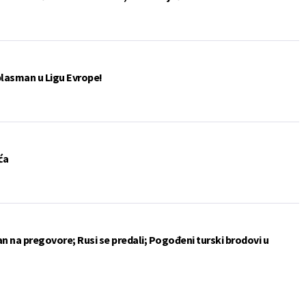
plasman u Ligu Evrope!
ća
an na pregovore; Rusi se predali; Pogođeni turski brodovi u