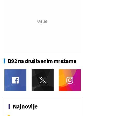
B92 na društvenim mrežama
Najnovije