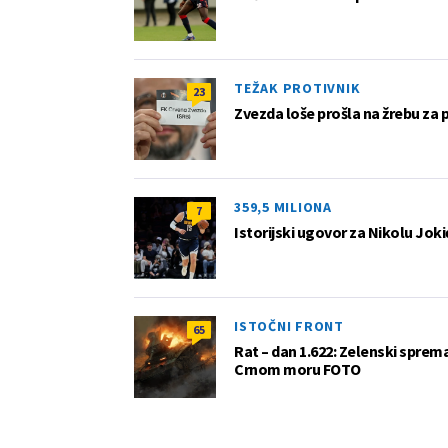
TEŽAK PROTIVNIK
23
Zvezda loše prošla na žrebu za 
359,5 MILIONA
7
Istorijski ugovor za Nikolu Joki
ISTOČNI FRONT
65
Rat – dan 1.622: Zelenski sprem
Crnom moru FOTO