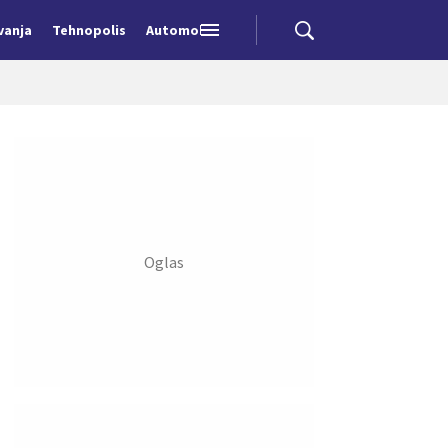
vanja
Tehnopolis
Automobili