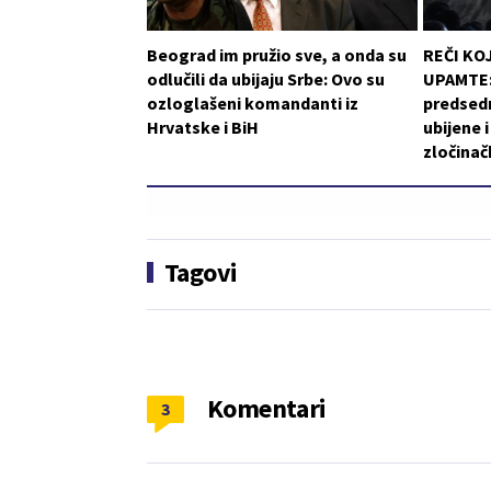
Beograd im pružio sve, a onda su
REČI KO
odlučili da ubijaju Srbe: Ovo su
UPAMTE: 
ozloglašeni komandanti iz
predsedn
Hrvatske i BiH
ubijene 
zločinač
Tagovi
Komentari
3