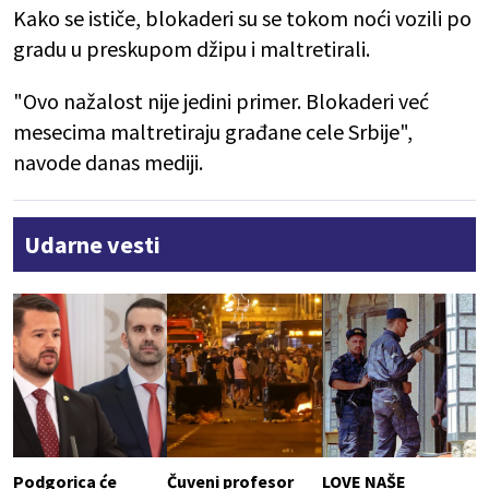
Kako se ističe, blokaderi su se tokom noći vozili po
gradu u preskupom džipu i maltretirali.
"Ovo nažalost nije jedini primer. Blokaderi već
mesecima maltretiraju građane cele Srbije",
navode danas mediji.
Udarne vesti
Podgorica će
Čuveni profesor
LOVE NAŠE