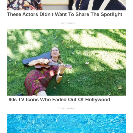
These Actors Didn't Want To Share The Spotlight
Brainberries
’90s TV Icons Who Faded Out Of Hollywood
Brainberries