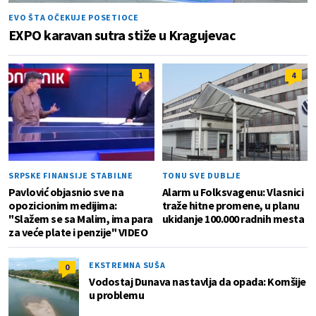
EVO ŠTA OČEKUJE POSETIOCE
EXPO karavan sutra stiže u Kragujevac
1
4
SRPSKE FINANSIJE STABILNE
TONU SVE DUBLJE
Pavlović objasnio sve na
Alarm u Folksvagenu: Vlasnici
opozicionim medijima:
traže hitne promene, u planu
"Slažem se sa Malim, ima para
ukidanje 100.000 radnih mesta
za veće plate i penzije" VIDEO
EKSTREMNA SUŠA
0
Vodostaj Dunava nastavlja da opada: Komšije
u problemu