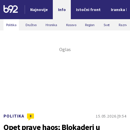
Najnovije
Info
Istočni front
Iranska kr
Nova vest
Politika
Društvo
Hronika
Kosovo
Region
Svet
Razno
POLITIKA
15.05.2026.
9:54
8
Opet prave haos; Blokaderi u