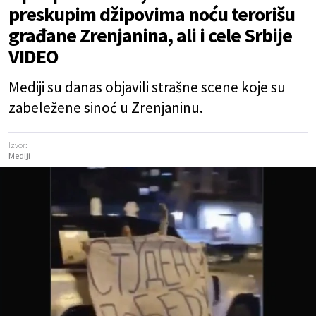
preskupim džipovima noću terorišu
građane Zrenjanina, ali i cele Srbije
VIDEO
Mediji su danas objavili strašne scene koje su
zabeležene sinoć u Zrenjaninu.
Izvor:
Mediji