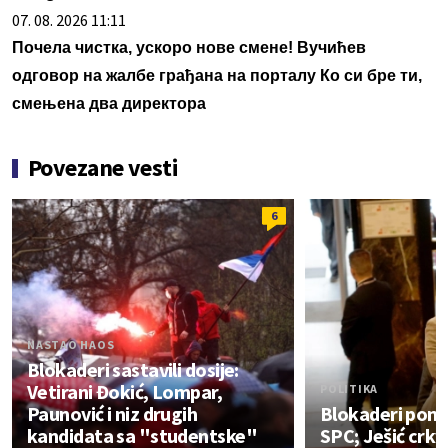
07. 08. 2026 11:11
Почела чистка, ускоро нове смене! Вучићев
одговор на жалбе грађана на порталу Ко си бре ти,
смењена два директора
Povezane vesti
6
NASTAO HAOS
Blokaderi sastavili dosije:
Vetirani Đokić, Lompar,
POLITIKA
Paunović i niz drugih
Blokaderi pon
kandidata sa "studentske"
SPC; Ješić crkv