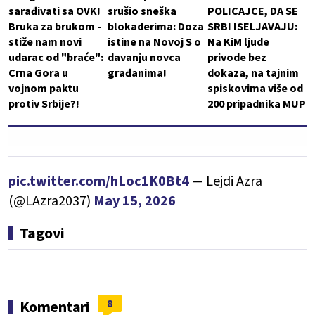
sarađivati sa OVK!
srušio sneška
POLICAJCE, DA SE
Bruka za brukom -
blokaderima: Doza
SRBI ISELJAVAJU:
stiže nam novi
istine na Novoj S o
Na KiM ljude
udarac od "braće":
davanju novca
privode bez
Crna Gora u
građanima!
dokaza, na tajnim
vojnom paktu
spiskovima više od
protiv Srbije?!
200 pripadnika MUP
pic.twitter.com/hLoc1K0Bt4
— Lejdi Azra
(@LAzra2037)
May 15, 2026
Tagovi
8
Komentari