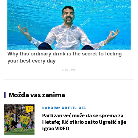
Why this ordinary drink is the secret to feeling
your best every day
CTA Love
Možda vas zanima
NA KORAK OD PLEJ-OFA
80
Partizan već može da se sprema za
Hetafe; Ilić otkrio zašto Ugrešić nije
igrao VIDEO