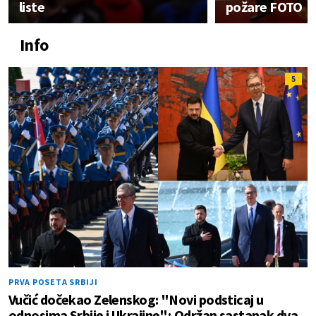
liste
požare FOTO
Info
5
PRVA POSETA SRBIJI
Vučić dočekao Zelenskog: "Novi podsticaj u
odnosima Srbije i Ukrajine"; Održan sastanak dva