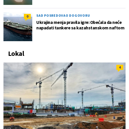
SAD POSREDOVAO DOGOVORU
0
Ukrajina menja pravila igre: Obećala da neće
napadati tankere sa kazahstanskom naftom
Lokal
4