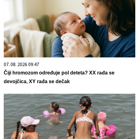
07. 08. 2026 09:47
Čiji hromozom određuje pol deteta? XX rađa se
devojčica, XY rađa se dečak