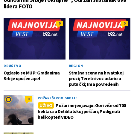
lidera FOTO
0
0
DRUŠTVO
REGION
Oglasio se MUP: Građanima
Strašna scena na hrvatskoj
Srbije upućen apel
pruzi; Teretni voz udario u
putnički; Ima povređenih
POŽARI ŠIROM SRBIJE
0
UŽIVO
Požari ne jenjavaju: Gori više od 700
hektara u Deliblatskoj peščari; Podignuti
helikopteri VIDEO