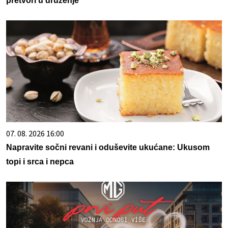
pretvori u druženje
07. 08. 2026 16:00
Napravite sočni revani i oduševite ukućane: Ukusom
topi i srca i nepca