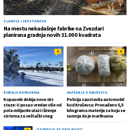
3 LAMELE I 280 STANOVA
Na mestu nekadašnje fabrike na Zvezdari
planirana gradnja novih 31.000 kvadrata
6
0
ŠIRENJE KOPAONIKA
HAPŠENJE U KRUŠEVCU
Kopaonik dobija nove ski-
Policija zaustavila automobil
staze: U posao vredan više od
kod Kruševca: Pronađeno 5,5
pola milijarde ulazi i širenje
kilograma materije za koju se
sistema za veštački sneg
sumnja da je marihuana
UTVRĐUJU SE OKOLNOSTI