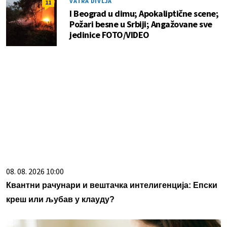
VATRA DIVLJA
11
I Beograd u dimu; Apokaliptične scene;
Požari besne u Srbiji; Angažovane sve
jedinice FOTO/VIDEO
08. 08. 2026 10:00
Квантни рачунари и вештачка интелигенција: Епски
креш или љубав у клауду?