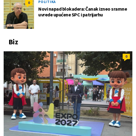
POLITIKA
0
Novi napad blokadera: Čanak izneo sramne
uvrede upućene SPC i patrijarhu
Biz
0