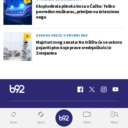
0
Eksplodirala plinska boca u Čačku: Teško
povređen muškarac, primljen na intenzivnu
negu
USKORO KREĆE U PROBNI RAD
0
Majstori svog zanata: Na tržištu će se uskoro
pojaviti pivo koje prave srednjoškolci iz
Zrenjanina
✕
INFO
VIDEO
SPORT
TV
Novo
Sport
Video
Menu