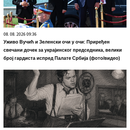
08. 08. 2026 09:36
Уживо Вучић и Зеленски очи у очи: Приређен
свечани дочек за украјинског председника, велики
број гардиста испред Палате Србија (фото/видео)