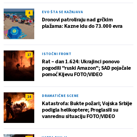
EVO ŠTA SE KAŽNJAVA
4
Dronovi patroliraju nad grčkim
plažama: Kazne idu do 73.000 evra
ISTOČNI FRONT
17
Rat – dan 1.624: Ukrajinci ponovo
pogodili "ruski Amazon"; SAD pojačale
pomoć Kijevu FOTO/VIDEO
DRAMATIČNE SCENE
14
Katastrofa: Bukte požari; Vojska Srbije
podigla helikoptere; Proglasili su
vanrednu situaciju FOTO/VIDEO