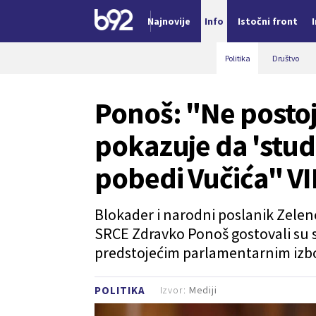
Najnovije
Info
Istočni front
Nova vest
Politika
Društvo
Ponoš: "Ne postoji
pokazuje da 'stud
pobedi Vučića" V
Blokader i narodni poslanik Zeleno
SRCE Zdravko Ponoš gostovali su si
predstojećim parlamentarnim izb
Izvor:
Mediji
POLITIKA