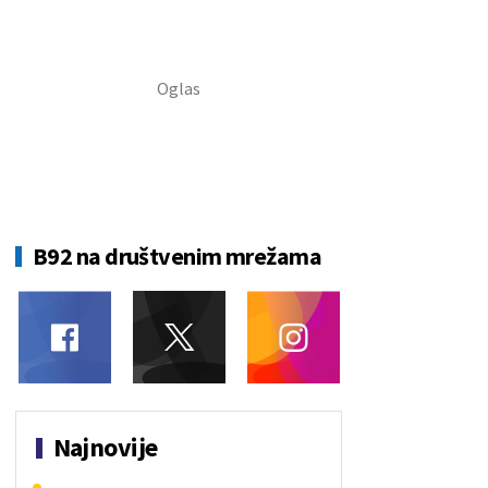
B92 na društvenim mrežama
Najnovije