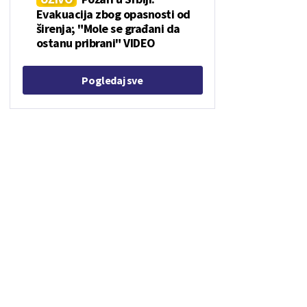
Evakuacija zbog opasnosti od
širenja; "Mole se građani da
ostanu pribrani" VIDEO
Pogledaj sve