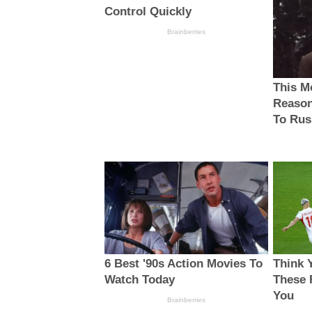
Control Quickly
Brainberries
This M
Reason
To Rus
6 Best '90s Action Movies To
Think 
Watch Today
These 
You
Brainberries