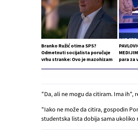
Branko Ružić otima SPS?
PAVLOVI
Odmetnuti socijalista poručuje
MEDIJIMA
vrhu stranke: Ovo je mazohizam
para za 
"Da, ali ne mogu da citiram. Ima ih", 
"Iako ne može da citira, gospodin Po
studentska lista dobija sama ukoliko 