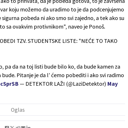
lako to prihvata, da je pobeda gotova, to je završena
 stvar koju možemo da uradimo to je da podcenjujemo
ije sigurna pobeda ni ako smo svi zajedno, a tek ako su
uto sa ovakvim protivnikom", naveo je Ponoš.
BEDI TZV. STUDENTSKE LISTE: "NEĆE TO TAKO
, pa da na toj listi bude bilo ko, da bude kamen za
ude. Pitanje je da l’ ćemo pobediti i ako svi radimo
ocSprSB
— DETEKTOR LAŽI (@LaziDetektor)
May