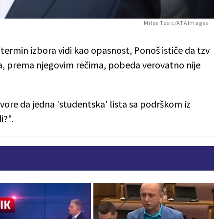
Milos Tesic/ATAImages
 termin izbora vidi kao opasnost, Ponoš ističe da tzv
 da, prema njegovim rečima, pobeda verovatno nije
govore da jedna 'studentska' lista sa podrškom iz
i?".