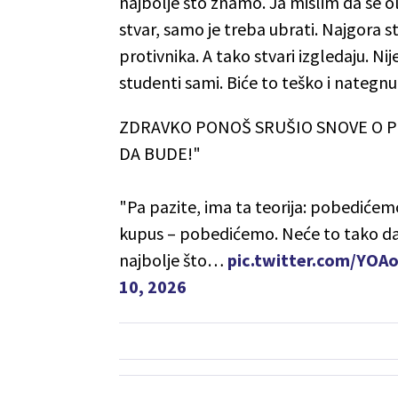
najbolje što znamo. Ja mislim da se o
stvar, samo je treba ubrati. Najgora
protivnika. A tako stvari izgledaju. N
studenti sami. Biće to teško i nategn
ZDRAVKO PONOŠ SRUŠIO SNOVE O PO
DA BUDE!"
"Pa pazite, ima ta teorija: pobedićemo
kupus – pobedićemo. Neće to tako da b
najbolje što…
pic.twitter.com/YOA
10, 2026