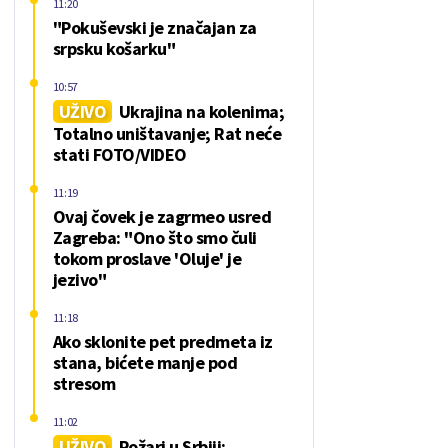
11:20
"Pokuševski je značajan za
srpsku košarku"
10:57
UŽIVO
Ukrajina na kolenima;
Totalno uništavanje; Rat neće
stati FOTO/VIDEO
11:19
Ovaj čovek je zagrmeo usred
Zagreba: "Ono što smo čuli
tokom proslave 'Oluje' je
jezivo"
11:18
Ako sklonite pet predmeta iz
stana, bićete manje pod
stresom
11:02
UŽIVO
Požari u Srbiji: