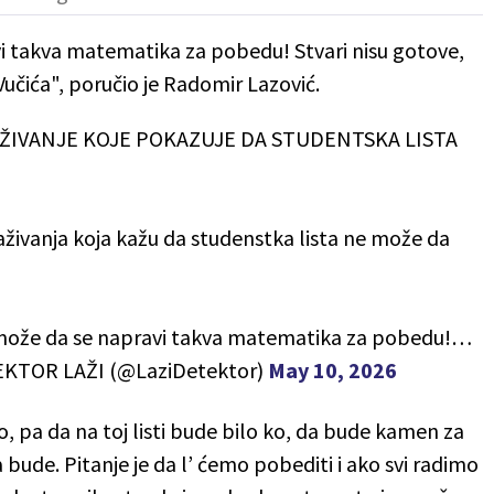
i takva matematika za pobedu! Stvari nisu gotove,
učića", poručio je Radomir Lazović.
AŽIVANJE KOJE POKAZUJE DA STUDENTSKA LISTA
aživanja koja kažu da studenstka lista ne može da
 može da se napravi takva matematika za pobedu!…
KTOR LAŽI (@LaziDetektor)
May 10, 2026
, pa da na toj listi bude bilo ko, da bude kamen za
ude. Pitanje je da l’ ćemo pobediti i ako svi radimo