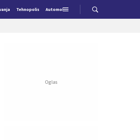
vanja
Tehnopolis
Automobili