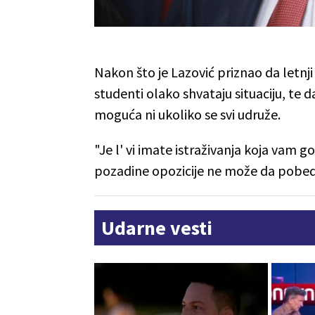
Nakon što je Lazović priznao da letnji
studenti olako shvataju situaciju, te
moguća ni ukoliko se svi udruže.
"Je l' vi imate istraživanja koja vam 
pozadine opozicije ne može da pobed
Udarne vesti