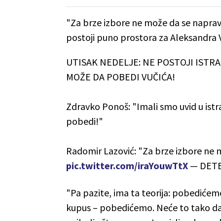
"Za brze izbore ne može da se naprav
postoji puno prostora za Aleksandra V
UTISAK NEDELJE: NE POSTOJI ISTR
MOŽE DA POBEDI VUČIĆA!
Zdravko Ponoš: "Imali smo uvid u istr
pobedi!"
Radomir Lazović: "Za brze izbore ne
pic.twitter.com/iraYouwTtX
— DETE
"Pa pazite, ima ta teorija: pobedićemo
kupus – pobedićemo. Neće to tako da b