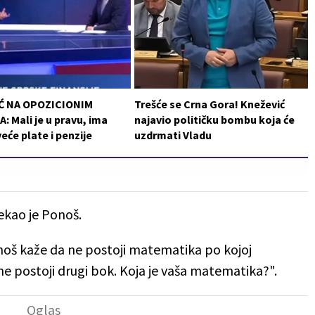
Ć NA OPOZICIONIM
Trešće se Crna Gora! Knežević
: Mali je u pravu, ima
najavio političku bombu koja će
veće plate i penzije
uzdrmati Vladu
rekao je Ponoš.
noš kaže da ne postoji matematika po kojoj
ne postoji drugi bok. Koja je vaša matematika?".