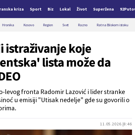
Iranska kriza
Sport
Biz
Lokal
Život
Superžena
92Puto
Hronika
Kosovo
Region
Svet
Razno
Rat na Bliskom istoku
 istraživanje koje
entska' lista može da
IDEO
-levog fronta Radomir Lazović i lider stranke
noć u emisiji "Utisak nedelje" gde su govorili o
orima.
11.05.2026.
8:46