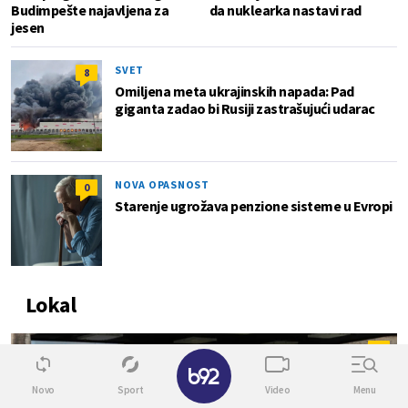
Budimpešte najavljena za
da nuklearka nastavi rad
jesen
SVET
8
Omiljena meta ukrajinskih napada: Pad
giganta zadao bi Rusiji zastrašujući udarac
NOVA OPASNOST
0
Starenje ugrožava penzione sisteme u Evropi
Lokal
0
✕
Novo
Sport
Video
Menu