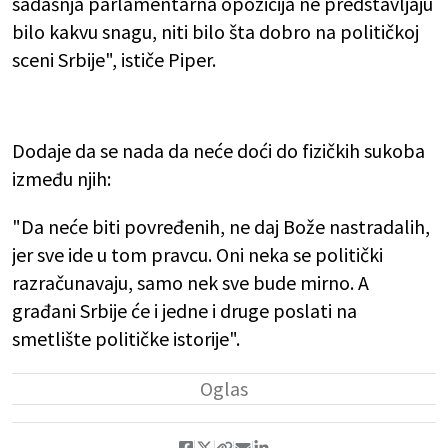
sadašnja parlamentarna opozicija ne predstavljaju
bilo kakvu snagu, niti bilo šta dobro na političkoj
sceni Srbije", ističe Piper.
Dodaje da se nada da neće doći do fizičkih sukoba
između njih:
"Da neće biti povređenih, ne daj Bože nastradalih,
jer sve ide u tom pravcu. Oni neka se politički
razračunavaju, samo nek sve bude mirno. A
građani Srbije će i jedne i druge poslati na
smetlište političke istorije".