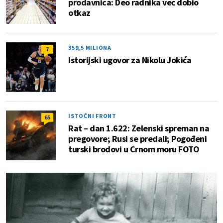
prodavnica: Deo radnika već dobio
otkaz
359,5 MILIONA
7
Istorijski ugovor za Nikolu Jokića
ISTOČNI FRONT
65
Rat – dan 1.622: Zelenski spreman na
pregovore; Rusi se predali; Pogođeni
turski brodovi u Crnom moru FOTO