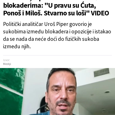
blokaderima: "U pravu su Ćuta,
Ponoš i Miloš. Stvarno su loši" VIDEO
Politički analitičar Uroš Piper govorio je
sukobima između blokadera i opozicije i istakao
da se nada da neće doći do fizičkih sukoba
između njih.
Izvor:
Mediji