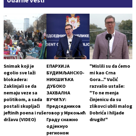
Udarne vesti
Snimak koji je
ЕПАРХИЈА
"Mislili su da ćemo
ogolio sve laži
БУДИМЉАНСКО-
mi kao Crna
blokadera:
НИКШИЋКА
Gora..." Vučić
Zaklinjali se da
ДУБОКО
razvalio ustaše:
nemaju veze sa
ЗАХВАЛНА
"To ne menja
politikom, a sada
ВУЧИЋУ:
činjenicu da su
postali skupljači
Председников
zlikovci ubili malog
jeftinih poena i ruše
говор у Мркоњић
Dobrića i hiljade
državu (VIDEO)
Граду снажно
drugih!"
одјекнуо
регионом