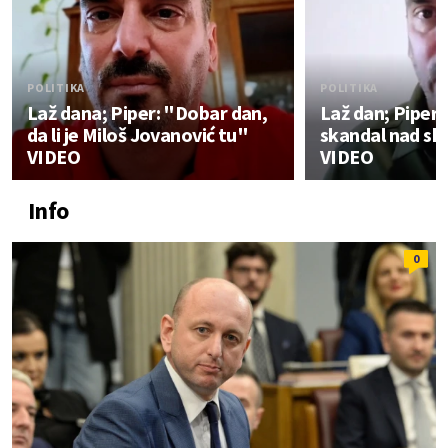
POLITIKA
POLITIKA
Laž dana; Piper: "Dobar dan,
Laž dan; Piper:
da li je Miloš Jovanović tu"
skandal nad s
VIDEO
VIDEO
Info
0