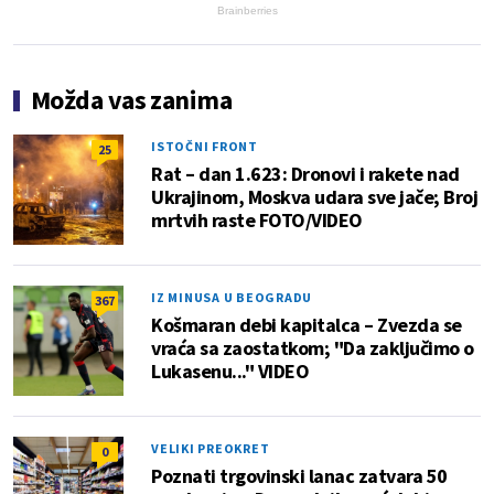
Brainberries
Možda vas zanima
ISTOČNI FRONT
25
Rat – dan 1.623: Dronovi i rakete nad
Ukrajinom, Moskva udara sve jače; Broj
mrtvih raste FOTO/VIDEO
IZ MINUSA U BEOGRADU
367
Košmaran debi kapitalca – Zvezda se
vraća sa zaostatkom; "Da zaključimo o
Lukasenu..." VIDEO
VELIKI PREOKRET
0
Poznati trgovinski lanac zatvara 50