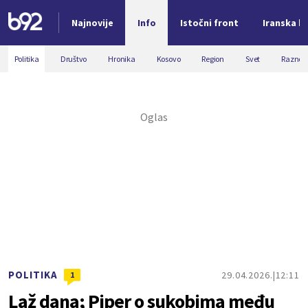
Najnovije
Info
Istočni front
Iranska kr
Nova vest
Politika
Društvo
Hronika
Kosovo
Region
Svet
Razno
POLITIKA
29.04.2026.
12:11
1
Laž dana; Piper o sukobima među