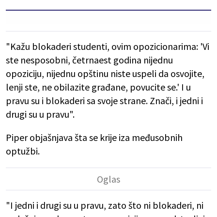
"Kažu blokaderi studenti, ovim opozicionarima: 'Vi
ste nesposobni, četrnaest godina nijednu
opoziciju, nijednu opštinu niste uspeli da osvojite,
lenji ste, ne obilazite građane, povucite se.' I u
pravu su i blokaderi sa svoje strane. Znači, i jedni i
drugi su u pravu".
Piper objašnjava šta se krije iza međusobnih
optužbi.
"I jedni i drugi su u pravu, zato što ni blokaderi, ni