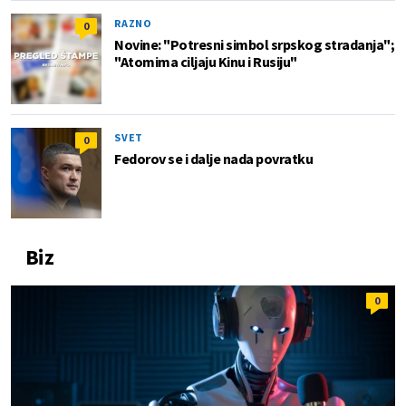
RAZNO
0
Novine: "Potresni simbol srpskog stradanja";
"Atomima ciljaju Kinu i Rusiju"
SVET
0
Fedorov se i dalje nada povratku
Biz
0