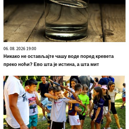
06. 08. 2026 19:00
Никако не остављајте чашу воде поред кревета
преко ноћи? Ево шта је истина, а шта мит