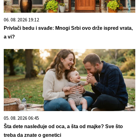
06. 08. 2026 19:12
Privlači bedu i svađe: Mnogi Srbi ovo drže ispred vrata,
a vi?
05. 08. 2026 06:45
Šta dete nasleđuje od oca, a šta od majke? Sve što
treba da znate o genetici