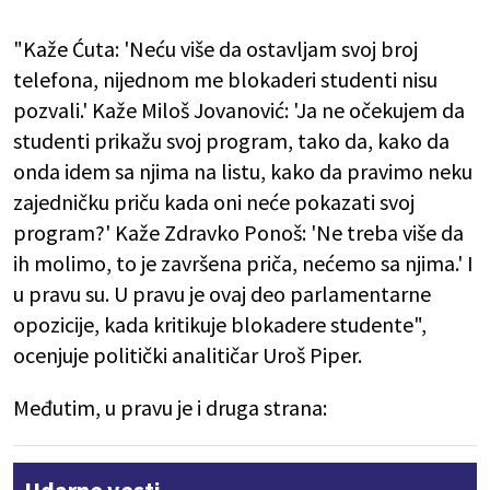
"Kaže Ćuta: 'Neću više da ostavljam svoj broj
telefona, nijednom me blokaderi studenti nisu
pozvali.' Kaže Miloš Jovanović: 'Ja ne očekujem da
studenti prikažu svoj program, tako da, kako da
onda idem sa njima na listu, kako da pravimo neku
zajedničku priču kada oni neće pokazati svoj
program?' Kaže Zdravko Ponoš: 'Ne treba više da
ih molimo, to je završena priča, nećemo sa njima.' I
u pravu su. U pravu je ovaj deo parlamentarne
opozicije, kada kritikuje blokadere studente",
ocenjuje politički analitičar Uroš Piper.
Međutim, u pravu je i druga strana: