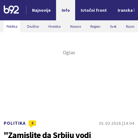
Najnovije
Info
Istočni front
Iranska kr
Nova vest
Politika
Društvo
Hronika
Kosovo
Region
Svet
Razno
POLITIKA
01.03.2026.
14:04
3
"Zamislite da Srbiju vodi