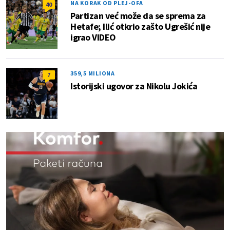
NA KORAK OD PLEJ-OFA
40
Partizan već može da se sprema za
Hetafe; Ilić otkrio zašto Ugrešić nije
igrao VIDEO
359,5 MILIONA
7
Istorijski ugovor za Nikolu Jokića