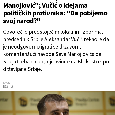
Manojlović"; Vučić o idejama
političkih protivnika: "Da pobijemo
svoj narod?"
Govoreći o predstojećim lokalnim izborima,
predsednik Srbije Aleksandar Vučić rekao je da
je neodgovorno igrati se državom,
komentarišući navode Sava Manojlovića da
Srbija treba da pošalje avione na Bliski istok po
državljane Srbije.
Izvor:
B92.net