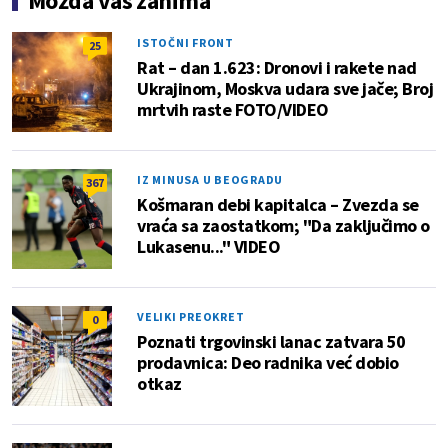
Možda vas zanima
ISTOČNI FRONT
25
Rat – dan 1.623: Dronovi i rakete nad
Ukrajinom, Moskva udara sve jače; Broj
mrtvih raste FOTO/VIDEO
IZ MINUSA U BEOGRADU
367
Košmaran debi kapitalca – Zvezda se
vraća sa zaostatkom; "Da zaključimo o
Lukasenu..." VIDEO
VELIKI PREOKRET
0
Poznati trgovinski lanac zatvara 50
prodavnica: Deo radnika već dobio
otkaz