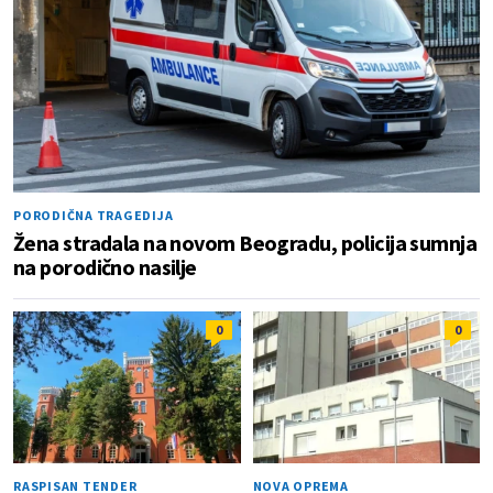
PORODIČNA TRAGEDIJA
Žena stradala na novom Beogradu, policija sumnja
na porodično nasilje
0
0
RASPISAN TENDER
NOVA OPREMA