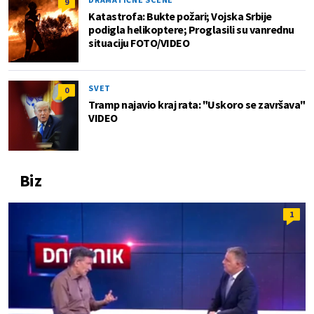
9
Katastrofa: Bukte požari; Vojska Srbije
podigla helikoptere; Proglasili su vanrednu
situaciju FOTO/VIDEO
SVET
0
Tramp najavio kraj rata: "Uskoro se završava"
VIDEO
Biz
1