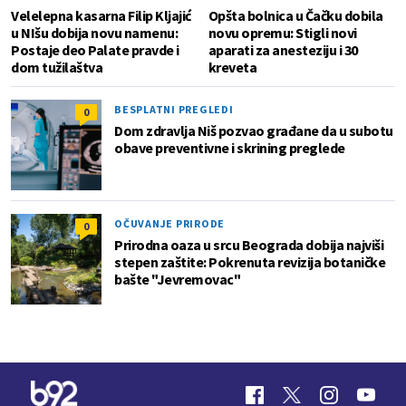
Velelepna kasarna Filip Kljajić
Opšta bolnica u Čačku dobila
u NIšu dobija novu namenu:
novu opremu: Stigli novi
Postaje deo Palate pravde i
aparati za anesteziju i 30
dom tužilaštva
kreveta
BESPLATNI PREGLEDI
0
Dom zdravlja Niš pozvao građane da u subotu
obave preventivne i skrining preglede
OČUVANJE PRIRODE
0
Prirodna oaza u srcu Beograda dobija najviši
stepen zaštite: Pokrenuta revizija botaničke
bašte "Jevremovac"