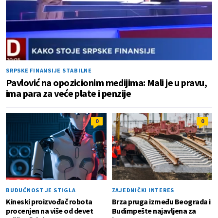
SRPSKE FINANSIJE STABILNE
Pavlović na opozicionim medijima: Mali je u pravu,
ima para za veće plate i penzije
0
0
BUDUĆNOST JE STIGLA
ZAJEDNIČKI INTERES
Kineski proizvođač robota
Brza pruga između Beograda i
procenjen na više od devet
Budimpešte najavljena za