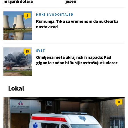
milijardi dolara
jesen
MUKE S VODOSTAJEM
1
Rumunija: Trka sa vremenom da nuklearka
nastavi rad
SVET
15
Omiljena meta ukrajinskih napada: Pad
giganta zadao bi Rusiji zastrašujući udarac
Lokal
0