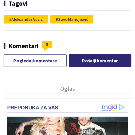
Tagovi
Aleksandar Vučić
Savo Manojlović
3
Komentari
Pogledaj komentare
Pošalji komentar
PREPORUKA ZA VAS