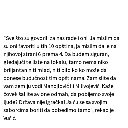
"Sve što su govorili za nas rade i oni. Ja mislim da
su oni favoriti u tih 10 opština, ja mislim da je na
njihovoj strani 6 prema 4. Da budem siguran,
gledajući te liste na lokalu, tamo nema niko
briljantan niti mlad, niti bilo ko ko može da
donese budućnost tim opštinama. Zamislite da
vam zemlju vodi Manojlović ili Milivojević. Kaže
čovek šaljite avione odmah, da pobijemo svoje
ljude? Država nije igračka! Ja ću se sa svojim
saborcima boriti da pobedimo tamo", rekao je
Vučić.