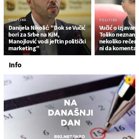
POLITIKA
POLITIKA
Danijela Nikolić: "Dok se Vučić
Vučić o izjavam
bori za Srbe na KiM,
Toliko neznanja
Manojlović vodi jeftin politički
nekoliko rečen
marketing"
ni da komentar
Info
0