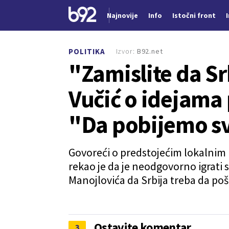
Najnovije
Info
Istočni front
Nova vest
Izvor:
B92.net
POLITIKA
"Zamislite da Sr
Vučić o idejama 
"Da pobijemo s
Govoreći o predstojećim lokalnim 
rekao je da je neodgovorno igrati
Manojlovića da Srbija treba da poša
Ostavite komentar
3