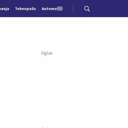
vanja
Tehnopolis
Automobili