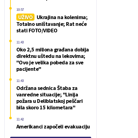
10:57
UŽIVO
Ukrajina na kolenima;
Totalno uništavanje; Rat neće
stati FOTO/VIDEO
11:43
Oko 2,5 miliona građana dobija
direktnu uštedu na lekovima;
"Ovo je velika pobeda za sve
pacijente"
11:43
Održana sednica Štaba za
vanredne situacije; "Linija
požara u Deliblatskoj peščari
bila skoro 15 kilometara"
11:42
Amerikanci započeli evakuaciju