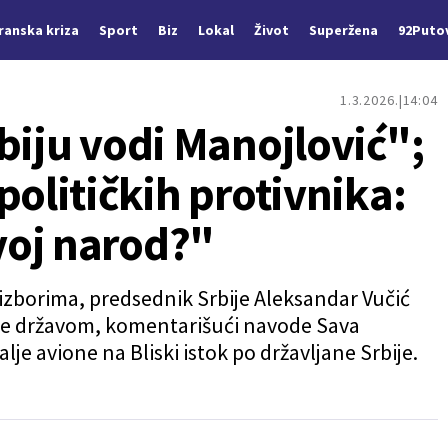
Iranska kriza
Sport
Biz
Lokal
Život
Superžena
92Puto
1.3.2026.
14:04
biju vodi Manojlović";
političkih protivnika:
voj narod?"
izborima, predsednik Srbije Aleksandar Vučić
 se državom, komentarišući navode Sava
lje avione na Bliski istok po državljane Srbije.