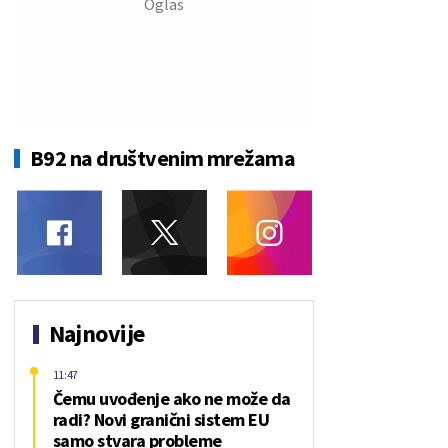
B92 na društvenim mrežama
Najnovije
11:47
Čemu uvođenje ako ne može da
radi? Novi granični sistem EU
samo stvara probleme